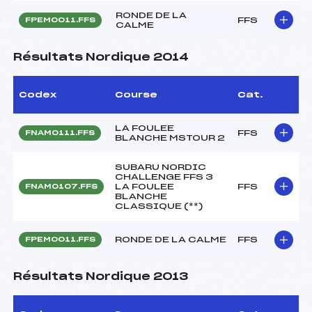
RONDE DE LA
FFS
FPEM0011.FFS
CALME
Résultats Nordique 2014
Codex
Course
Cat.
LA FOULEE
FFS
FNAM0111.FFS
BLANCHE MSTOUR 2
SUBARU NORDIC
CHALLENGE FFS 3
LA FOULEE
FFS
FNAM0107.FFS
BLANCHE
CLASSIQUE (**)
RONDE DE LA CALME
FFS
FPEM0011.FFS
Résultats Nordique 2013