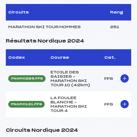
Circuits
Rang
MARATHON SKI TOUR HOMMES
251
Résultats Nordique 2024
Codex
Course
Cat.
ETOILE DES
SAISIES –
FFS
FNAM0285.FFS
MARATHON SKI
TOUR 10 (42km)
LA FOULEE
BLANCHE –
FFS
FNAM0121.FFS
MARATHON SKI
TOUR 4
Circuits Nordique 2024