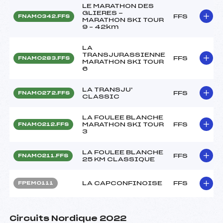
LE MARATHON DES
GLIERES -
FFS
FNAM0342.FFS
MARATHON SKI TOUR
9 – 42km
LA
TRANSJURASSIENNE
FFS
FNAM0283.FFS
MARATHON SKI TOUR
6
LA TRANSJU'
FFS
FNAM0272.FFS
CLASSIC
LA FOULEE BLANCHE
MARATHON SKI TOUR
FFS
FNAM0212.FFS
3
LA FOULEE BLANCHE
FFS
FNAM0211.FFS
25 KM CLASSIQUE
LA CAPCONFINOISE
FFS
FPEM0111
Circuits Nordique 2022