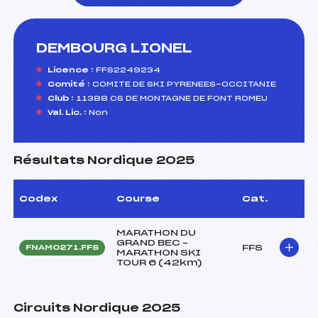
DEMBOURG LIONEL
foi(s) le ski
Licence :
FFS2249234
Comité :
COMITE DE SKI PYRENEES-OCCITANIE
Club :
11388 CS DE MONTAGNE DE FONT ROMEU
Val. Lic. :
Non
Résultats Nordique 2025
Codex
Course
Cat.
MARATHON DU
GRAND BEC –
FFS
FNAM0271.FFS
MARATHON SKI
TOUR 6 (42km)
Circuits Nordique 2025