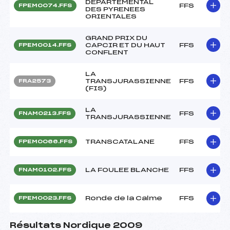
DEPARTEMENTAL
FFS
FPEM0074.FFS
DES PYRENEES
ORIENTALES
GRAND PRIX DU
CAPCIR ET DU HAUT
FFS
FPEM0014.FFS
CONFLENT
LA
TRANSJURASSIENNE
FFS
FRA2573
(FIS)
LA
FFS
FNAM0213.FFS
TRANSJURASSIENNE
TRANSCATALANE
FFS
FPEM0066.FFS
LA FOULEE BLANCHE
FFS
FNAM0102.FFS
Ronde de la Calme
FFS
FPEM0023.FFS
Résultats Nordique 2009