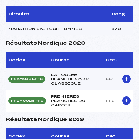
Circuits
Rang
MARATHON SKI TOUR HOMMES
173
Résultats Nordique 2020
Codex
Course
Cat.
LA FOULEE
BLANCHE 25 KM
FFS
FNAM0131.FFS
CLASSIQUE
PREMIERES
PLANCHES DU
FFS
FPEM0025.FFS
CAPCIR
Résultats Nordique 2019
Codex
Course
Cat.