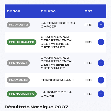
Codex
Course
Cat.
LA TRAVERSEE DU
FFS
FNAM0242
CAPCIR
CHAMPIONNAT
DEPARTEMENTAL
FFS
FPEM0015.FFS
DES PYRENEES
ORIENTALES
CHAMPIONNAT
DEPARTEMENTAL
FFS
FPEM0014
DES PYRENEES
ORIENTALES
TRANSCATALANE
FFS
FNAM0142
LA RONDE DE LA
FFS
FPEM0032.FFS
CALME
Résultats Nordique 2007