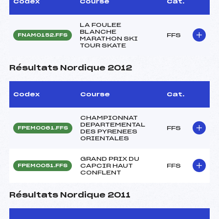
Codex
Course
Cat.
LA FOULEE
BLANCHE
FFS
FNAM0152.FFS
MARATHON SKI
TOUR SKATE
Résultats Nordique 2012
Codex
Course
Cat.
CHAMPIONNAT
DEPARTEMENTAL
FFS
FPEM0061.FFS
DES PYRENEES
ORIENTALES
GRAND PRIX DU
CAPCIR HAUT
FFS
FPEM0051.FFS
CONFLENT
Résultats Nordique 2011