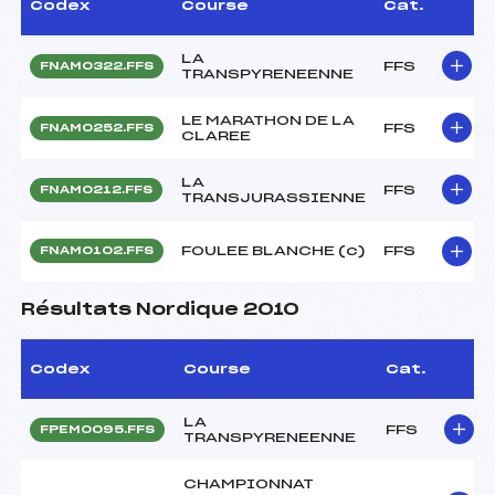
Codex
Course
Cat.
LA
FFS
FNAM0322.FFS
TRANSPYRENEENNE
LE MARATHON DE LA
FFS
FNAM0252.FFS
CLAREE
LA
FFS
FNAM0212.FFS
TRANSJURASSIENNE
FOULEE BLANCHE (c)
FFS
FNAM0102.FFS
Résultats Nordique 2010
Codex
Course
Cat.
LA
FFS
FPEM0095.FFS
TRANSPYRENEENNE
CHAMPIONNAT