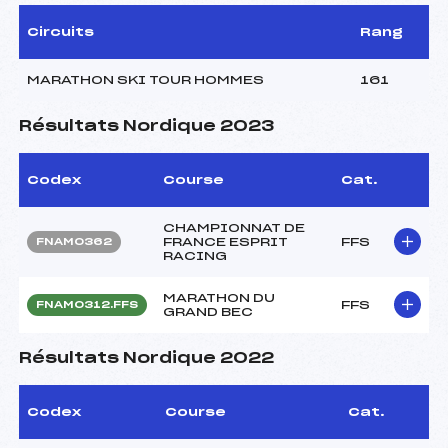
Circuits
Rang
MARATHON SKI TOUR HOMMES
161
Résultats Nordique 2023
Codex
Course
Cat.
CHAMPIONNAT DE
FRANCE ESPRIT
FFS
FNAM0362
RACING
MARATHON DU
FFS
FNAM0312.FFS
GRAND BEC
Résultats Nordique 2022
Codex
Course
Cat.