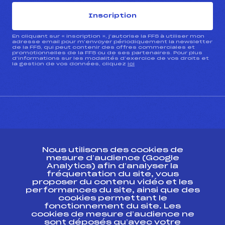
Inscription
En cliquant sur « inscription », j’autorise la FFS à utiliser mon
adresse email pour m’envoyer périodiquement la newsletter
de la FFS, qui peut contenir des offres commerciales et
promotionnelles de la FFS ou de ses partenaires. Pour plus
d’informations sur les modalités d’exercice de vos droits et
la gestion de vos données, cliquez
ici
CONTACT
Nous utilisons des cookies de
ESPACE PRESSE
mesure d’audience (Google
Analytics) afin d’analyser la
fréquentation du site, vous
Ressources
proposer du contenu vidéo et les
performances du site, ainsi que des
Pass’Neige
cookies permettant le
Projet sportif fédéral
fonctionnement du site. Les
cookies de mesure d’audience ne
Projet de performance fédéral
sont déposés qu’avec votre