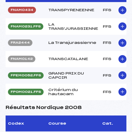
TRANSPYRENEENNE
FFS
FNAM0434
LA
FFS
FNAM0231.FFS
TRANS'JURASSIENNE
La Transjurassienne
FFS
FRA2444
TRANSCATALANE
FFS
FNAM0142
GRAND PRIX DU
FFS
FPEM0052.FFS
CAPCIR
Critérium du
FFS
FPOM0021.FFS
hautacam
Résultats Nordique 2008
Codex
Course
Cat.