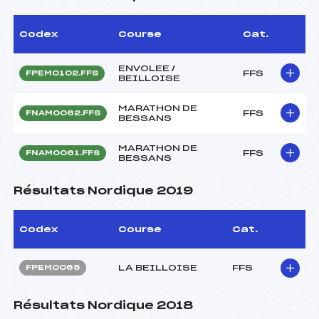
Codex
Course
Cat.
ENVOLEE /
FFS
FPEM0102.FFS
BEILLOISE
MARATHON DE
FFS
FNAM0062.FFS
BESSANS
MARATHON DE
FFS
FNAM0061.FFS
BESSANS
Résultats Nordique 2019
Codex
Course
Cat.
LA BEILLOISE
FFS
FPEM0065
Résultats Nordique 2018