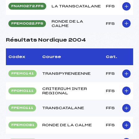
LA TRANSCATALANE
FFS
FNAM0272.FFS
RONDE DE LA
FFS
FPEM0022.FFS
CALME
Résultats Nordique 2004
Codex
Course
Cat.
TRANSPYRENEENNE
FFS
FPEM0141
CRITERIUM INTER
FFS
FPOM0111
REGIONAL
TRANSCATALANE
FFS
FPEM0111
RONDE DE LA CALME
FFS
FPEM0081