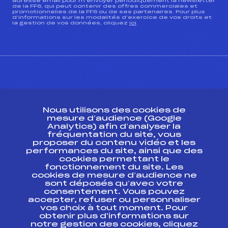
adresse email pour m’envoyer périodiquement la newsletter
de la FFS, qui peut contenir des offres commerciales et
promotionnelles de la FFS ou de ses partenaires. Pour plus
d’informations sur les modalités d’exercice de vos droits et
la gestion de vos données, cliquez
ici
CONTACT
Nous utilisons des cookies de
ESPACE PRESSE
mesure d’audience (Google
Analytics) afin d’analyser la
fréquentation du site, vous
Ressources
proposer du contenu vidéo et les
performances du site, ainsi que des
Pass’Neige
cookies permettant le
Projet sportif fédéral
fonctionnement du site. Les
cookies de mesure d’audience ne
Projet de performance fédéral
sont déposés qu’avec votre
Antidopage
consentement. Vous pouvez
Pôle Développement, Formation, Suivi
accepter, refuser ou personnaliser
Scientifique
vos choix à tout moment. Pour
Listes ministérielles
obtenir plus d'informations sur
notre gestion des cookies, cliquez
Pôle vie de l’athlète