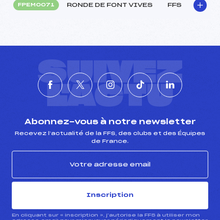
RONDE DE FONT VIVES
FFS
FPEM0071
SUIVEZ
L'ACTU
Abonnez-vous à notre newsletter
Recevez l’actualité de la FFS, des clubs et des Équipes
de France.
Inscription
En cliquant sur « inscription », j’autorise la FFS à utiliser mon