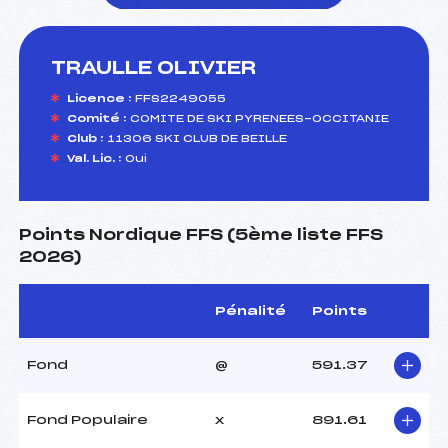
TRAULLE OLIVIER
foi(s) le ski
Licence :
FFS2249055
Comité :
COMITE DE SKI PYRENEES-OCCITANIE
Club :
11306 SKI CLUB DE BEILLE
Val. Lic. :
Oui
Points Nordique FFS (5ème liste FFS
2026)
Pénalité
Points
Fond
@
591.37
Fond Populaire
x
891.61