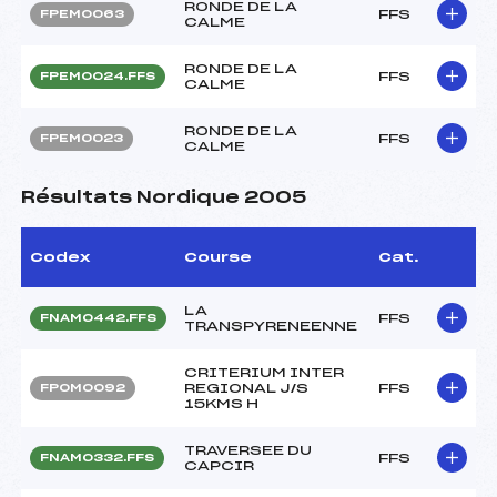
RONDE DE LA
FFS
FPEM0063
CALME
RONDE DE LA
FFS
FPEM0024.FFS
CALME
RONDE DE LA
FFS
FPEM0023
CALME
Résultats Nordique 2005
Codex
Course
Cat.
LA
FFS
FNAM0442.FFS
TRANSPYRENEENNE
CRITERIUM INTER
REGIONAL J/S
FFS
FPOM0092
15KMS H
TRAVERSEE DU
FFS
FNAM0332.FFS
CAPCIR