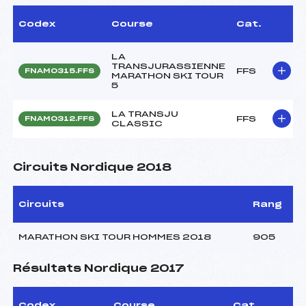
Codex
Course
Cat.
LA
TRANSJURASSIENNE
FFS
FNAM0315.FFS
MARATHON SKI TOUR
5
LA TRANSJU
FFS
FNAM0312.FFS
CLASSIC
Circuits Nordique 2018
Circuits
Rang
MARATHON SKI TOUR HOMMES 2018
905
Résultats Nordique 2017
Codex
Course
Cat.