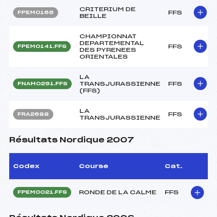
CRITERIUM DE
FFS
FPEM0166
BEILLE
CHAMPIONNAT
DEPARTEMENTAL
FFS
FPEM0141.FFS
DES PYRENEES
ORIENTALES
LA
TRANSJURASSIENNE
FFS
FNAM0291.FFS
(FFS)
LA
FFS
FRA2688
TRANSJURASSIENNE
Résultats Nordique 2007
Codex
Course
Cat.
RONDE DE LA CALME
FFS
FPEM0021.FFS