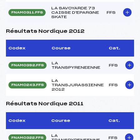
LA SAVOYARDE 73
CAISSE D'EPARGNE
FFS
FNAM0311.FFS
SKATE
Résultats Nordique 2012
Codex
Course
Cat.
LA
FFS
FNAM0392.FFS
TRANSPYRENEENNE
LA
TRANSJURASSIENNE
FFS
FNAM0243.FFS
2012
Résultats Nordique 2011
Codex
Course
Cat.
LA
FFS
FNAM0322.FFS
TRANSPYRENEENNE