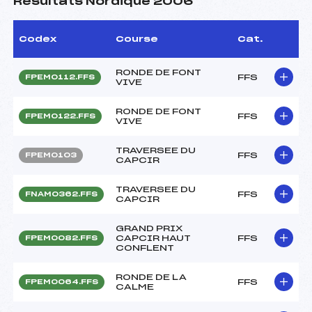
Résultats Nordique 2006
Codex
Course
Cat.
RONDE DE FONT
FFS
FPEM0112.FFS
VIVE
RONDE DE FONT
FFS
FPEM0122.FFS
VIVE
TRAVERSEE DU
FFS
FPEM0103
CAPCIR
TRAVERSEE DU
FFS
FNAM0362.FFS
CAPCIR
GRAND PRIX
CAPCIR HAUT
FFS
FPEM0082.FFS
CONFLENT
RONDE DE LA
FFS
FPEM0064.FFS
CALME