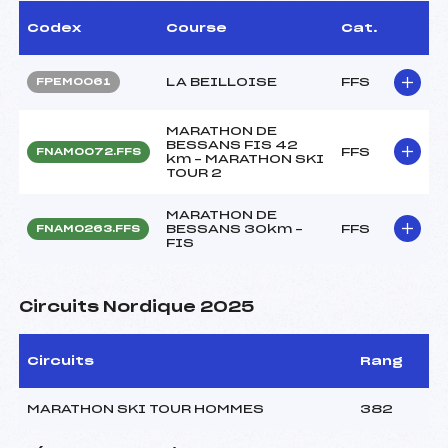
Codex
Course
Cat.
LA BEILLOISE
FFS
FPEM0061
MARATHON DE
BESSANS FIS 42
FFS
FNAM0072.FFS
km – MARATHON SKI
TOUR 2
MARATHON DE
BESSANS 30km –
FFS
FNAM0263.FFS
FIS
Circuits Nordique 2025
Circuits
Rang
MARATHON SKI TOUR HOMMES
382