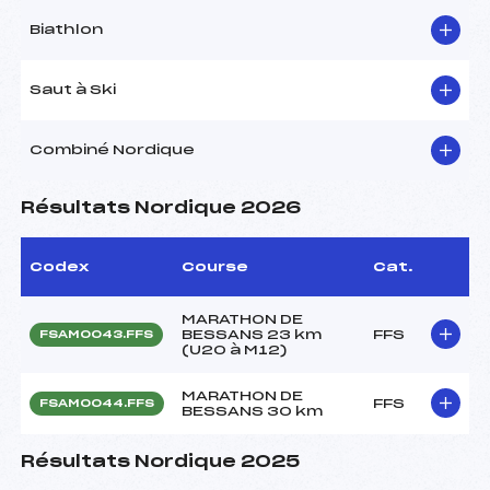
Biathlon
Saut à Ski
Combiné Nordique
Résultats Nordique 2026
Codex
Course
Cat.
MARATHON DE
BESSANS 23 km
FFS
FSAM0043.FFS
(U20 à M12)
MARATHON DE
FFS
FSAM0044.FFS
BESSANS 30 km
Résultats Nordique 2025