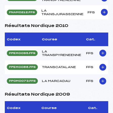
LA
FFS
FNAM0212.FFS
TRANSJURASSIENNE
Résultats Nordique 2010
Codex
Course
Cat.
LA
FFS
FPEM0095.FFS
TRANSPYRENEENNE
TRANSCATALANE
FFS
FPEM0066.FFS
LA MARCADAU
FFS
FPOM0073.FFS
Résultats Nordique 2009
Codex
Course
Cat.