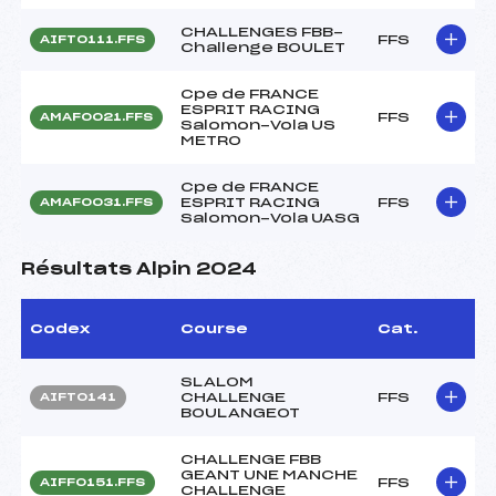
CHALLENGES FBB-
FFS
AIFT0111.FFS
Challenge BOULET
Cpe de FRANCE
ESPRIT RACING
FFS
AMAF0021.FFS
Salomon-Vola US
METRO
Cpe de FRANCE
ESPRIT RACING
FFS
AMAF0031.FFS
Salomon-Vola UASG
Résultats Alpin 2024
Codex
Course
Cat.
SLALOM
CHALLENGE
FFS
AIFT0141
BOULANGEOT
CHALLENGE FBB
GEANT UNE MANCHE
FFS
AIFF0151.FFS
CHALLENGE