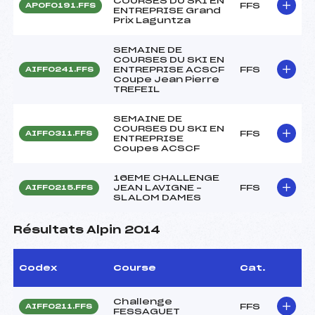
COURSES DU SKI EN
FFS
APOF0191.FFS
ENTREPRISE Grand
Prix Laguntza
SEMAINE DE
COURSES DU SKI EN
ENTREPRISE ACSCF
FFS
AIFF0241.FFS
Coupe Jean Pierre
TREFEIL
SEMAINE DE
COURSES DU SKI EN
FFS
AIFF0311.FFS
ENTREPRISE
Coupes ACSCF
16EME CHALLENGE
JEAN LAVIGNE –
FFS
AIFF0215.FFS
SLALOM DAMES
Résultats Alpin 2014
Codex
Course
Cat.
Challenge
FFS
AIFF0211.FFS
FESSAGUET