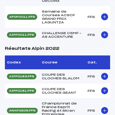
USCORG
Semaine de
Courses ACSCF
FFS
APOF0011.FFS
GRAND PRIX
LAGUNTZA
CHALLENGE CSMF –
FFS
AIFF0011.FFS
AS ACCENTURE
Résultats Alpin 2022
Codex
Course
Cat.
COUPE DES
FFS
AIFF0163.FFS
CLOCHES SLALOM
COUPE DES
FFS
AIFF0161.FFS
CLOCHES GEANT
Championnat de
France Esprit
Racing et Ski en
FFS
ANAF0205.FFS
Entreprise