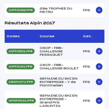
28e TROPHEE DU
FFS
AIFF0022.FFS
METRO
Résultats Alpin 2017
Codex
Course
Cat.
CSCP – FBB-
CHALLENGE
FFS
AIFF0201.FFS
FESSAGUET
CSCP – FBB-
FFS
AIFF0191.FFS
CHALLENGE BOULET
SEMAINE DU SKI EN
ENTREPRISE – Y de
FFS
ASAF1071.FFS
Montmelian
SEMAINE DU SKI EN
ENTREPRISE –
FFS
APOF0041.FFS
Grand Prix
LAGUNTZA