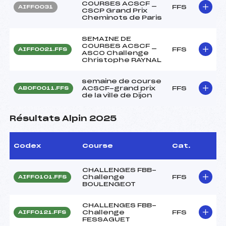
COURSES ACSCF _
FFS
AIFF0031
CSCP Grand Prix
Cheminots de Paris
SEMAINE DE
COURSES ACSCF _
FFS
AIFF0021.FFS
ASCO Challenge
Christophe RAYNAL
semaine de course
ACSCF-grand prix
FFS
ABOF0011.FFS
de la ville de Dijon
Résultats Alpin 2025
Codex
Course
Cat.
CHALLENGES FBB-
Challenge
FFS
AIFF0101.FFS
BOULENGEOT
CHALLENGES FBB-
Challenge
FFS
AIFF0121.FFS
FESSAGUET