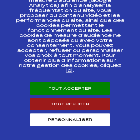
mesure d’audience (Google
Analytics) afin d’analyser la
SEMAINE DE
COURSES A.C.S.C.F
fréquentation du site, vous
DE SKI
FFS
ABOF0021.FFS
proposer du contenu vidéo et les
D'ENTREPRISE
performances du site, ainsi que des
COUPE ASSB DAMES
cookies permettant le
fonctionnement du site. Les
cookies de mesure d’audience ne
10ème CHALLENGE
sont déposés qu’avec votre
JEAN LAVIGNE /
FFS
AIFF0053.FFS
SLALOM DAMES
consentement. Vous pouvez
accepter, refuser ou personnaliser
vos choix à tout moment. Pour
10ème CHALLENGE
obtenir plus d'informations sur
JEAN LAVIGNE /
FFS
AIFF0051.FFS
notre gestion des cookies, cliquez
SLALOM DAMES
ici
.
10ème CHALLENGE
JEAN LAVIGNE /
FFS
AIFF0052.FFS
TOUT ACCEPTER
GEANT DAMES
Résultats Alpin 2008
TOUT REFUSER
PERSONNALISER
Codex
Course
Cat.
CHALLENGE BOULET
FFS
AIFF0463.FFS
DAMES