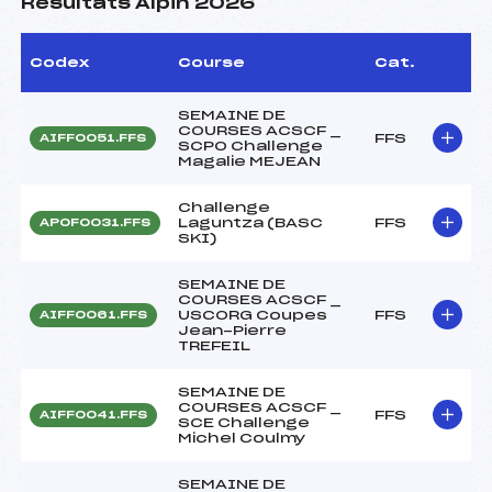
Résultats Alpin 2026
Codex
Course
Cat.
SEMAINE DE
COURSES ACSCF _
FFS
AIFF0051.FFS
SCPO Challenge
Magalie MEJEAN
Challenge
Laguntza (BASC
FFS
APOF0031.FFS
SKI)
SEMAINE DE
COURSES ACSCF _
USCORG Coupes
FFS
AIFF0061.FFS
Jean-Pierre
TREFEIL
SEMAINE DE
COURSES ACSCF _
FFS
AIFF0041.FFS
SCE Challenge
Michel Coulmy
SEMAINE DE