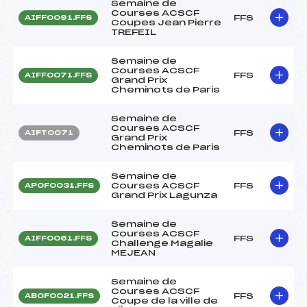
Semaine de
Courses ACSCF
FFS
AIFF0091.FFS
Coupes Jean Pierre
TREFEIL
Semaine de
Courses ACSCF
FFS
AIFF0071.FFS
Grand Prix
Cheminots de Paris
Semaine de
Courses ACSCF
FFS
AIFT0071
Grand Prix
Cheminots de Paris
Semaine de
Courses ACSCF
FFS
APOF0031.FFS
Grand Prix Lagunza
Semaine de
Courses ACSCF
FFS
AIFF0061.FFS
Challenge Magalie
MEJEAN
Semaine de
Courses ACSCF
FFS
ABOF0021.FFS
Coupe de la ville de