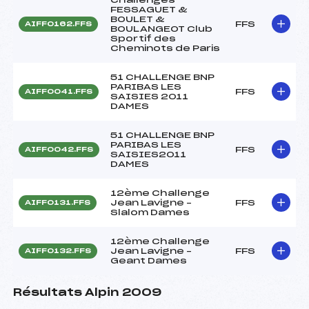
FESSAGUET &
BOULET &
FFS
AIFF0162.FFS
BOULANGEOT Club
Sportif des
Cheminots de Paris
51 CHALLENGE BNP
PARIBAS LES
FFS
AIFF0041.FFS
SAISIES 2011
DAMES
51 CHALLENGE BNP
PARIBAS LES
FFS
AIFF0042.FFS
SAISIES2011
DAMES
12ème Challenge
Jean Lavigne –
FFS
AIFF0131.FFS
Slalom Dames
12ème Challenge
Jean Lavigne –
FFS
AIFF0132.FFS
Geant Dames
Résultats Alpin 2009