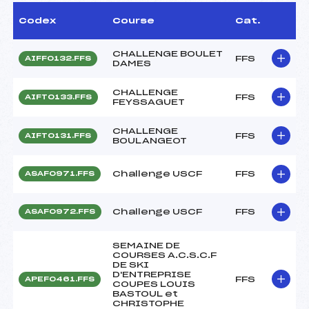
Codex
Course
Cat.
CHALLENGE BOULET
FFS
AIFF0132.FFS
DAMES
CHALLENGE
FFS
AIFT0133.FFS
FEYSSAGUET
CHALLENGE
FFS
AIFT0131.FFS
BOULANGEOT
Challenge USCF
FFS
ASAF0971.FFS
Challenge USCF
FFS
ASAF0972.FFS
SEMAINE DE
COURSES A.C.S.C.F
DE SKI
D'ENTREPRISE
FFS
APEF0461.FFS
COUPES LOUIS
BASTOUL et
CHRISTOPHE