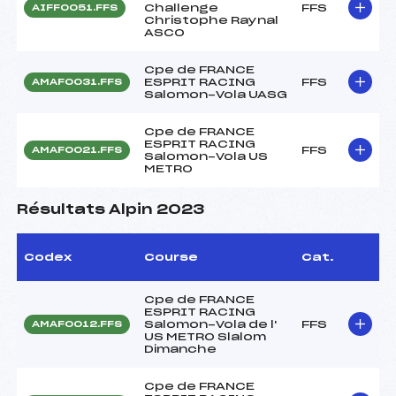
Challenge
FFS
AIFF0051.FFS
Christophe Raynal
ASCO
Cpe de FRANCE
ESPRIT RACING
FFS
AMAF0031.FFS
Salomon-Vola UASG
Cpe de FRANCE
ESPRIT RACING
FFS
AMAF0021.FFS
Salomon-Vola US
METRO
Résultats Alpin 2023
Codex
Course
Cat.
Cpe de FRANCE
ESPRIT RACING
Salomon-Vola de l'
FFS
AMAF0012.FFS
US METRO Slalom
Dimanche
Cpe de FRANCE