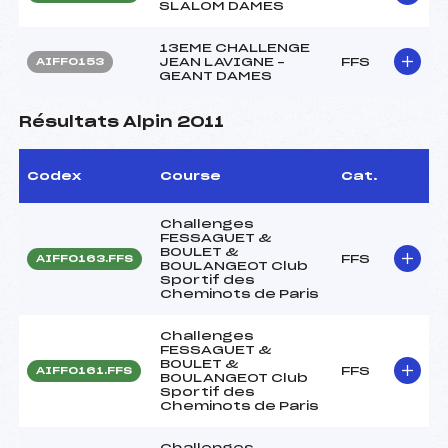
SLALOM DAMES
13EME CHALLENGE
JEAN LAVIGNE –
FFS
AIFF0153
GEANT DAMES
Résultats Alpin 2011
Codex
Course
Cat.
Challenges
FESSAGUET &
BOULET &
FFS
AIFF0163.FFS
BOULANGEOT Club
Sportif des
Cheminots de Paris
Challenges
FESSAGUET &
BOULET &
FFS
AIFF0161.FFS
BOULANGEOT Club
Sportif des
Cheminots de Paris
Challenges