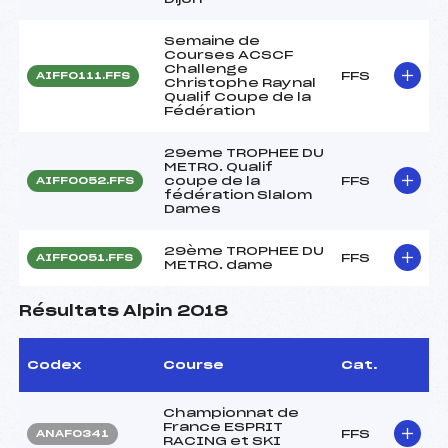
Semaine de
Courses ACSCF
Challenge
FFS
AIFF0111.FFS
Christophe Raynal
Qualif Coupe de la
Fédération
29eme TROPHEE DU
METRO. Qualif
coupe de la
FFS
AIFF0052.FFS
fédération Slalom
Dames
29ème TROPHEE DU
FFS
AIFF0051.FFS
METRO. dame
Résultats Alpin 2018
Codex
Course
Cat.
Championnat de
France ESPRIT
FFS
ANAF0341
RACING et SKI