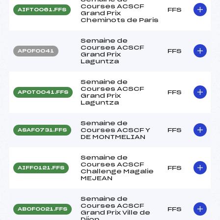
Courses ACSCF
FFS
AIFT0061.FFS
Grand Prix
Cheminots de Paris
Semaine de
Courses ACSCF
FFS
APOF0041
Grand Prix
Laguntza
Semaine de
Courses ACSCF
FFS
APOT0041.FFS
Grand Prix
Laguntza
Semaine de
Courses ACSCF Y
FFS
ASAF0731.FFS
DE MONTMELIAN
Semaine de
Courses ACSCF
FFS
AIFF0121.FFS
Challenge Magalie
MEJEAN
Semaine de
Courses ACSCF
FFS
ABOF0021.FFS
Grand Prix Ville de
Dijon