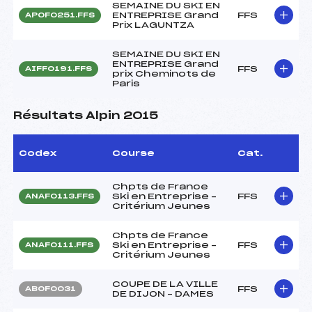
SEMAINE DU SKI EN
ENTREPRISE Grand
FFS
APOF0251.FFS
Prix LAGUNTZA
SEMAINE DU SKI EN
ENTREPRISE Grand
FFS
AIFF0191.FFS
prix Cheminots de
Paris
Résultats Alpin 2015
Codex
Course
Cat.
Chpts de France
Ski en Entreprise –
FFS
ANAF0113.FFS
Critérium Jeunes
Chpts de France
Ski en Entreprise –
FFS
ANAF0111.FFS
Critérium Jeunes
COUPE DE LA VILLE
FFS
ABOF0031
DE DIJON – DAMES