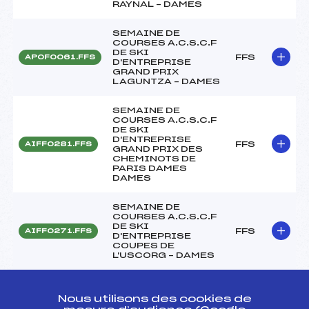
RAYNAL – DAMES
SEMAINE DE
COURSES A.C.S.C.F
DE SKI
FFS
APOF0061.FFS
D'ENTREPRISE
GRAND PRIX
LAGUNTZA – DAMES
SEMAINE DE
COURSES A.C.S.C.F
DE SKI
D'ENTREPRISE
FFS
AIFF0281.FFS
GRAND PRIX DES
CHEMINOTS DE
PARIS DAMES
DAMES
SEMAINE DE
COURSES A.C.S.C.F
DE SKI
FFS
AIFF0271.FFS
D'ENTREPRISE
COUPES DE
L'USCORG – DAMES
L' Y DE MONTMELIAN
FFS
ASAF1401.FFS
Nous utilisons des cookies de