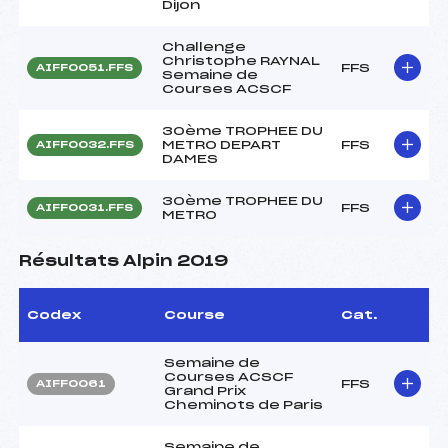
Dijon
Challenge
Christophe RAYNAL
FFS
AIFF0051.FFS
Semaine de
Courses ACSCF
30ème TROPHEE DU
METRO DEPART
FFS
AIFF0032.FFS
DAMES
30ème TROPHEE DU
FFS
AIFF0031.FFS
METRO
Résultats Alpin 2019
Codex
Course
Cat.
Semaine de
Courses ACSCF
FFS
AIFF0061
Grand Prix
Cheminots de Paris
Semaine de