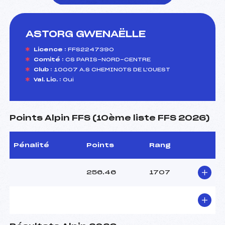
ASTORG GWENAËLLE
foi(s) le ski
Licence :
FFS2247390
Comité :
CS PARIS-NORD-CENTRE
Club :
10007 A.S CHEMINOTS DE L'OUEST
Val. Lic. :
Oui
Points Alpin FFS (10ème liste FFS 2026)
Pénalité
Points
Rang
256.46
1707