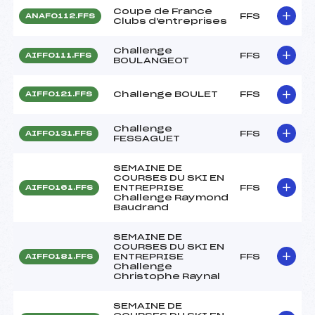
Coupe de France
FFS
ANAF0112.FFS
Clubs d'entreprises
Challenge
FFS
AIFF0111.FFS
BOULANGEOT
Challenge BOULET
FFS
AIFF0121.FFS
Challenge
FFS
AIFF0131.FFS
FESSAGUET
SEMAINE DE
COURSES DU SKI EN
ENTREPRISE
FFS
AIFF0161.FFS
Challenge Raymond
Baudrand
SEMAINE DE
COURSES DU SKI EN
ENTREPRISE
FFS
AIFF0181.FFS
Challenge
Christophe Raynal
SEMAINE DE