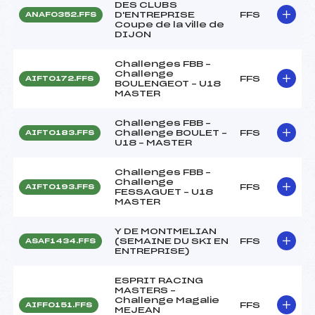
DES CLUBS
D'ENTREPRISE
FFS
ANAF0352.FFS
Coupe de la ville de
DIJON
Challenges FBB –
Challenge
FFS
AIFT0172.FFS
BOULENGEOT – U18
MASTER
Challenges FBB –
Challenge BOULET –
FFS
AIFT0183.FFS
U18 – MASTER
Challenges FBB –
Challenge
FFS
AIFT0193.FFS
FESSAGUET – U18
MASTER
Y DE MONTMELIAN
(SEMAINE DU SKI EN
FFS
ASAF1434.FFS
ENTREPRISE)
ESPRIT RACING
MASTERS –
Challenge Magalie
FFS
AIFF0151.FFS
MEJEAN