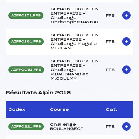
SEMAINE DU SKI EN
ENTREPRISE –
FFS
AIFF0171.FFS
Challenge
Christophe RAYNAL
SEMAINE DU SKI EN
ENTREPRISE –
FFS
AIFF0161.FFS
Challenge Magalie
MEJEAN
SEMAINE DU SKI EN
ENTREPRISE –
Challenge
FFS
AIFF0051.FFS
R.BAUDRAND et
M.COULMY
Résultats Alpin 2016
Codex
Course
Cat.
Challenge
FFS
AIFF0221.FFS
BOULANGEOT