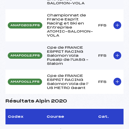
SALOMON-VOLA
Championnat de
France Esprit
Racing et Ski en
FFS
ANAF0203.FFS
Entreprise
ATOMIC-SALOMON-
VOLA
Cpe de FRANCE
ESPRIT RACING
Salomon Vola
FFS
AMAF0012.FFS
Fusalp de l'UASG –
Slalom
Cpe de FRANCE
ESPRIT RACING
FFS
AMAF0011.FFS
Salomon Vola de l'
US METRO Geant
Résultats Alpin 2020
Codex
Course
Cat.