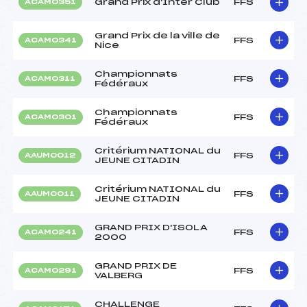
Grand Prix d'Inter Club
FFS
ACAM0351
Grand Prix de la ville de
FFS
ACAM0341
Nice
Championnats
FFS
ACAM0311
Fédéraux
Championnats
FFS
ACAM0301
Fédéraux
Critérium NATIONAL du
FFS
AAUM0012
JEUNE CITADIN
Critérium NATIONAL du
FFS
AAUM0011
JEUNE CITADIN
GRAND PRIX D'ISOLA
FFS
ACAM0241
2000
GRAND PRIX DE
FFS
ACAM0291
VALBERG
CHALLENGE