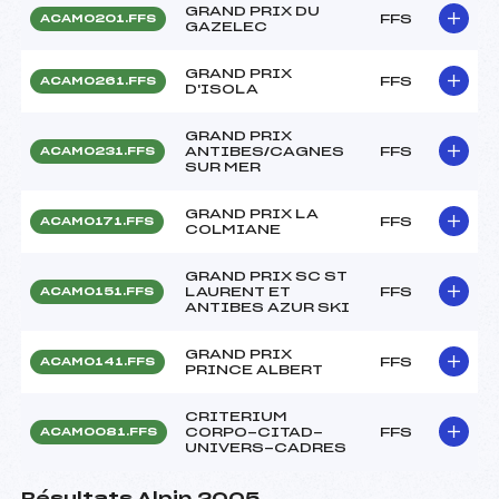
GRAND PRIX DU
FFS
ACAM0201.FFS
GAZELEC
GRAND PRIX
FFS
ACAM0261.FFS
D'ISOLA
GRAND PRIX
ANTIBES/CAGNES
FFS
ACAM0231.FFS
SUR MER
GRAND PRIX LA
FFS
ACAM0171.FFS
COLMIANE
GRAND PRIX SC ST
LAURENT ET
FFS
ACAM0151.FFS
ANTIBES AZUR SKI
GRAND PRIX
FFS
ACAM0141.FFS
PRINCE ALBERT
CRITERIUM
CORPO-CITAD-
FFS
ACAM0081.FFS
UNIVERS-CADRES