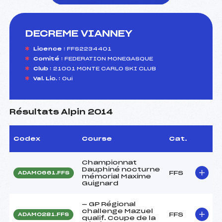
DECREME VIANNEY
foi(s) le ski
Licence :
FFS2234401
Comité :
FEDERATION MONEGASQUE
Club :
21001 MONTE CARLO SKI CLUB
Val. Lic. :
Oui
Résultats Alpin 2014
Codex
Course
Cat.
Championnat
Dauphiné nocturne
FFS
ADAM0661.FFS
mémorial Maxime
Guignard
— GP Régional
challenge Mazuel
FFS
ADAM0281.FFS
qualif. Coupe de la