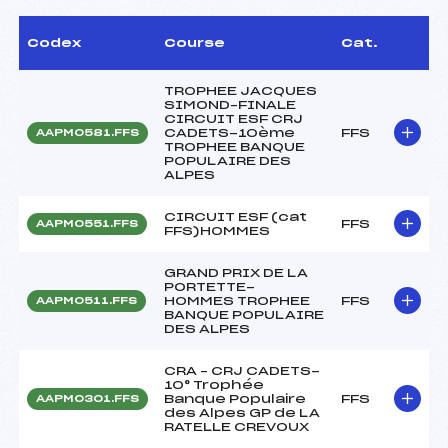
Codex
Course
Cat.
TROPHEE JACQUES
SIMOND–FINALE
CIRCUIT ESF CRJ
CADETS-10ème
FFS
AAPM0581.FFS
TROPHEE BANQUE
POPULAIRE DES
ALPES
CIRCUIT ESF (cat
FFS
AAPM0551.FFS
FFS)HOMMES
GRAND PRIX DE LA
PORTETTE-
HOMMES TROPHEE
FFS
AAPM0511.FFS
BANQUE POPULAIRE
DES ALPES
CRA – CRJ CADETS-
10° Trophée
Banque Populaire
FFS
AAPM0301.FFS
des Alpes GP de LA
RATELLE CREVOUX