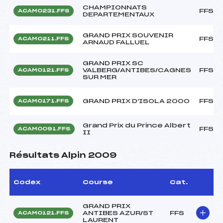
CHAMPIONNATS
FFS
ACAM0231.FFS
DEPARTEMENTAUX
GRAND PRIX SOUVENIR
FFS
ACAM0211.FFS
ARNAUD FALLUEL
GRAND PRIX SC
VALBERG/ANTIBES/CAGNES
FFS
ACAM0121.FFS
SUR MER
GRAND PRIX D'ISOLA 2000
FFS
ACAM0171.FFS
Grand Prix du Prince Albert
FFS
ACAM0091.FFS
II
Résultats Alpin 2009
Codex
Course
Cat.
GRAND PRIX
ANTIBES AZUR/ST
FFS
ACAM0121.FFS
LAURENT