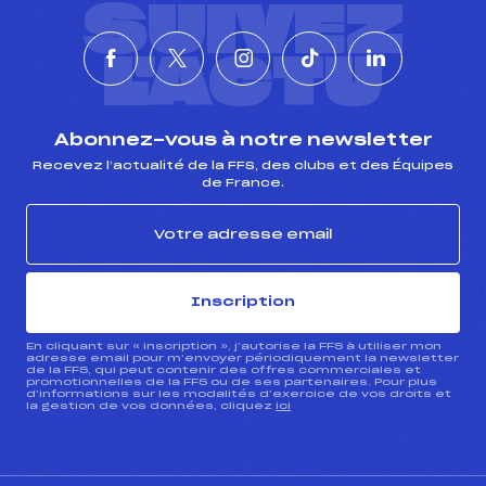
SUIVEZ
L'ACTU
Abonnez-vous à notre newsletter
Recevez l’actualité de la FFS, des clubs et des Équipes
de France.
Inscription
En cliquant sur « inscription », j’autorise la FFS à utiliser mon
adresse email pour m’envoyer périodiquement la newsletter
de la FFS, qui peut contenir des offres commerciales et
promotionnelles de la FFS ou de ses partenaires. Pour plus
d’informations sur les modalités d’exercice de vos droits et
la gestion de vos données, cliquez
ici