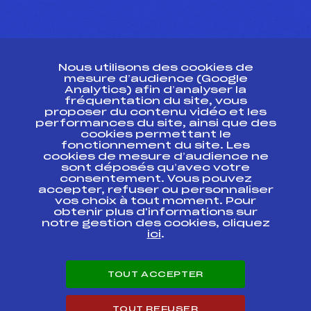
CONTACT
Nous utilisons des cookies de
ESPACE PRESSE
mesure d’audience (Google
Analytics) afin d’analyser la
fréquentation du site, vous
Ressources
proposer du contenu vidéo et les
performances du site, ainsi que des
Pass’Neige
cookies permettant le
Projet sportif fédéral
fonctionnement du site. Les
cookies de mesure d’audience ne
Projet de performance fédéral
sont déposés qu’avec votre
Antidopage
consentement. Vous pouvez
Pôle Développement, Formation, Suivi
accepter, refuser ou personnaliser
Scientifique
vos choix à tout moment. Pour
Listes ministérielles
obtenir plus d'informations sur
notre gestion des cookies, cliquez
Pôle vie de l’athlète
ici
.
Enseignement professionnel
Informatique et chronométrage
Circuits
TOUT ACCEPTER
Carrières
Développement des habiletés mentales
TOUT REFUSER