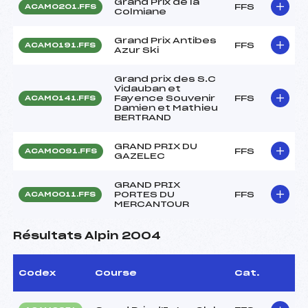
Grand Prix de la
FFS
ACAM0201.FFS
Colmiane
Grand Prix Antibes
FFS
ACAM0191.FFS
Azur Ski
Grand prix des S.C
Vidauban et
Fayence Souvenir
FFS
ACAM0141.FFS
Damien et Mathieu
BERTRAND
GRAND PRIX DU
FFS
ACAM0091.FFS
GAZELEC
GRAND PRIX
PORTES DU
FFS
ACAM0011.FFS
MERCANTOUR
Résultats Alpin 2004
Codex
Course
Cat.