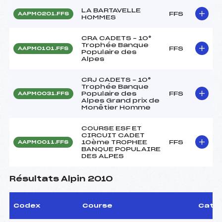
LA BARTAVELLE
FFS
AAPM0201.FFS
HOMMES
CRA CADETS – 10°
Trophée Banque
FFS
AAPM0101.FFS
Populaire des
Alpes
CRJ CADETS – 10°
Trophée Banque
Populaire des
FFS
AAPM0031.FFS
Alpes Grand prix de
Monêtier Homme
COURSE ESF ET
CIRCUIT CADET
10ème TROPHEE
FFS
AAPM0011.FFS
BANQUE POPULAIRE
DES ALPES
Résultats Alpin 2010
Codex
Course
Cat.