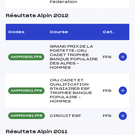
Fédération
Résultats Alpin 2012
Codex
Course
Cat.
GRAND PRIX DE LA
PORTETTE-CRJ
CADET TROPHEE
FFS
AAPM0531.FFS
BANQUE POPULAIRE
DES ALPES –
HOMMES
CRJ CADET ET
QUALIFICATION
STAGIAIRES ESF
FFS
AAPM0501.FFS
TROPHEE BANQUE
POPULAIRE –
HOMMES
CIRCUIT ESF
FFS
AAPM0481.FFS
Résultats Alpin 2011