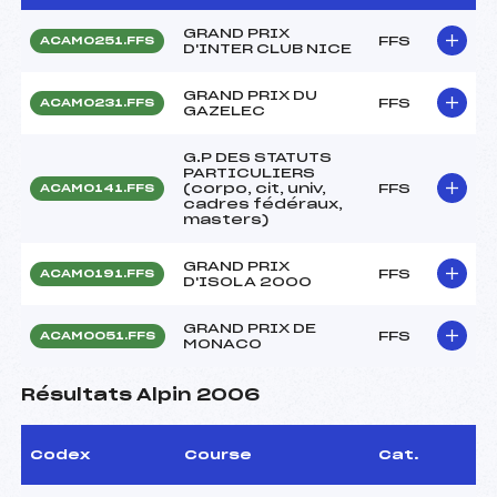
GRAND PRIX
FFS
ACAM0251.FFS
D'INTER CLUB NICE
GRAND PRIX DU
FFS
ACAM0231.FFS
GAZELEC
G.P DES STATUTS
PARTICULIERS
(corpo, cit, univ,
FFS
ACAM0141.FFS
cadres fédéraux,
masters)
GRAND PRIX
FFS
ACAM0191.FFS
D'ISOLA 2000
GRAND PRIX DE
FFS
ACAM0051.FFS
MONACO
Résultats Alpin 2006
Codex
Course
Cat.