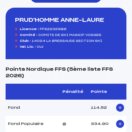
PRUD'HOMME ANNE-LAURE
foi(s) le ski
Licence :
FFS2232986
Comité :
COMITE DE SKI MASSIF VOSGES
Club :
14024 LA BRESSAUDE SECTION SKI
Val. Lic. :
Oui
Points Nordique FFS (5ème liste FFS
2026)
Pénalité
Points
Fond
114.52
Fond Populaire
@
334.90