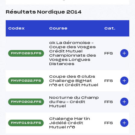
Résultats Nordique 2014
Codex
Course
Cat.
ok La Géromoise –
Coupe des Vosges
Crédit Mutuel
FFS
FMVF0283.FFS
Championnats des
Vosges Longues
Distances
Coupe des 6 clubs
Challenge BigMat
FFS
FMVF0222.FFS
n°6 et Crédit Mutuel
Nocturne du Champ
du Feu – Crédit
FFS
FMVF0202.FFS
Mutuel
Chalenge Martin
Jédélé Crédit
FFS
FMVF0193.FFS
Mutuel n°6