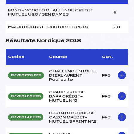
FOND – VOSGES CHALLENGE CREDIT
2
MUTUEL U20 / SEN DAMES
MARATHON SKI TOUR DAMES 2019
20
Résultats Nordique 2018
Codex
Course
Cat.
CHALLENGE MICHEL
DIERLAURENT
FFS
FMVF0278.FFS
Poursuite
GRAND PRIX DE
BARR CRÉDIT-
FFS
FMVF0163.FFS
MUTUEL N°5
SPRINTS DU ROUGE
GAZON CRÉDIT-
FFS
FMVF0142.FFS
MUTUEL SPRINT N°2
LA TRACE