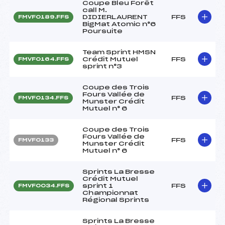
Coupe Bleu Forêt
call M.
DIDIERLAURENT
FFS
FMVF0189.FFS
BigMat Atomic n°6
Poursuite
Team Sprint HMSN
Crédit Mutuel
FFS
FMVF0164.FFS
sprint n°3
Coupe des Trois
Fours Vallée de
FFS
FMVF0134.FFS
Munster Crédit
Mutuel n° 6
Coupe des Trois
Fours Vallée de
FFS
FMVF0133
Munster Crédit
Mutuel n° 6
Sprints La Bresse
Crédit Mutuel
sprint 1
FFS
FMVF0034.FFS
Championnat
Régional Sprints
Sprints La Bresse