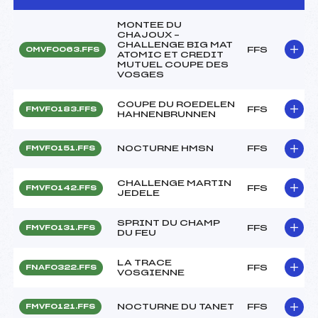
MONTEE DU
CHAJOUX –
CHALLENGE BIG MAT
FFS
OMVF0063.FFS
ATOMIC ET CREDIT
MUTUEL COUPE DES
VOSGES
COUPE DU ROEDELEN
FFS
FMVF0183.FFS
HAHNENBRUNNEN
NOCTURNE HMSN
FFS
FMVF0151.FFS
CHALLENGE MARTIN
FFS
FMVF0142.FFS
JEDELE
SPRINT DU CHAMP
FFS
FMVF0131.FFS
DU FEU
LA TRACE
FFS
FNAF0322.FFS
VOSGIENNE
NOCTURNE DU TANET
FFS
FMVF0121.FFS