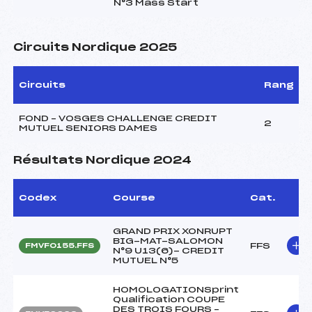
N°3 Mass Start
Circuits Nordique 2025
Circuits
Rang
FOND – VOSGES CHALLENGE CREDIT
2
MUTUEL SENIORS DAMES
Résultats Nordique 2024
Codex
Course
Cat.
GRAND PRIX XONRUPT
BIG-MAT-SALOMON
FFS
FMVF0155.FFS
N°9 U13(6)- CREDIT
MUTUEL N°5
HOMOLOGATIONSprint
Qualification COUPE
DES TROIS FOURS –