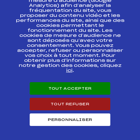
CHALLENGE CREDIT
mesure d’audience (Google
MUTUEL
Analytics) afin d’analyser la
fréquentation du site, vous
proposer du contenu vidéo et les
Challenge Gervais
performances du site, ainsi que des
Poirot Coupe des
cookies permettant le
Vosges Crédit
FFS
FMVF0083.FFS
fonctionnement du site. Les
Mutuel et Challenge
Big Mat
cookies de mesure d’audience ne
sont déposés qu’avec votre
consentement. Vous pouvez
COUPE ROEDELEN
accepter, refuser ou personnaliser
HAHNENBRUNNEN –
vos choix à tout moment. Pour
7ème Etape Coupe
obtenir plus d'informations sur
des Vosges Crédit
FFS
FMVF0162.FFS
notre gestion des cookies, cliquez
Mutuel
Championnat des
ici
.
Vosges
LA
TOUT ACCEPTER
FFS
FNAF0212.FFS
TRANSJURASSIENNE
TOUT REFUSER
G.P.du LAC BLANC
FFS
FMVF0122.FFS
PERSONNALISER
8ème NORDIQUE
FFS
FNAF0152.FFS
DES CRETES