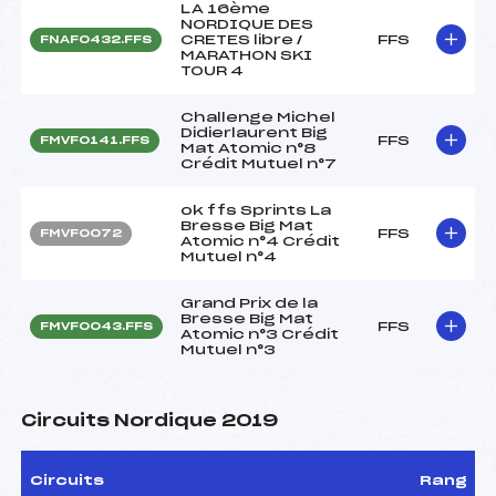
LA 16ème
NORDIQUE DES
CRETES libre /
FFS
FNAF0432.FFS
MARATHON SKI
TOUR 4
Challenge Michel
Didierlaurent Big
FFS
FMVF0141.FFS
Mat Atomic n°8
Crédit Mutuel n°7
ok ffs Sprints La
Bresse Big Mat
FFS
FMVF0072
Atomic n°4 Crédit
Mutuel n°4
Grand Prix de la
Bresse Big Mat
FFS
FMVF0043.FFS
Atomic n°3 Crédit
Mutuel n°3
Circuits Nordique 2019
Circuits
Rang