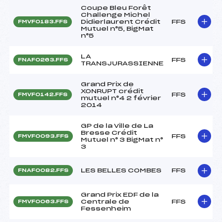
Coupe Bleu Forêt
Challenge Michel
Didierlaurent Crédit
FFS
FMVF0183.FFS
Mutuel n°5, BigMat
n°5
LA
FFS
FNAF0263.FFS
TRANSJURASSIENNE
Grand Prix de
XONRUPT crédit
FFS
FMVF0142.FFS
mutuel n°4 2 février
2014
GP de la Ville de La
Bresse Crédit
FFS
FMVF0093.FFS
Mutuel n° 3 BigMat n°
3
LES BELLES COMBES
FFS
FNAF0082.FFS
Grand Prix EDF de la
Centrale de
FFS
FMVF0063.FFS
Fessenheim