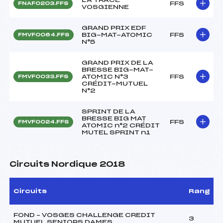
FFS
FNAF0203.FFS
VOSGIENNE
GRAND PRIX EDF
BIG-MAT-ATOMIC
FFS
FMVF0064.FFS
N°5
GRAND PRIX DE LA
BRESSE BIG-MAT-
ATOMIC N°3
FFS
FMVF0033.FFS
CRÉDIT-MUTUEL
N°2
SPRINT DE LA
BRESSE BIG MAT
FFS
FMVF0024.FFS
ATOMIC n°2 CRÉDIT
MUTEL SPRINT n1
Circuits Nordique 2018
Circuits
Rang
FOND – VOSGES CHALLENGE CREDIT
3
MUTUEL SENIORS DAMES