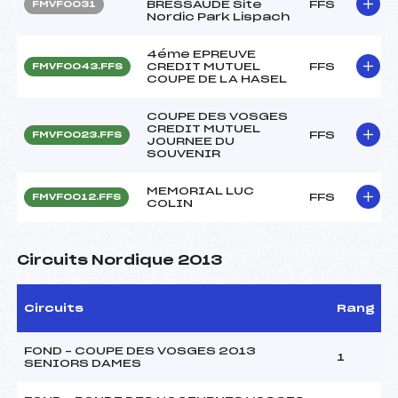
BRESSAUDE Site
FFS
FMVF0031
Nordic Park Lispach
4éme EPREUVE
CREDIT MUTUEL
FFS
FMVF0043.FFS
COUPE DE LA HASEL
COUPE DES VOSGES
CREDIT MUTUEL
FFS
FMVF0023.FFS
JOURNEE DU
SOUVENIR
MEMORIAL LUC
FFS
FMVF0012.FFS
COLIN
Circuits Nordique 2013
Circuits
Rang
FOND – COUPE DES VOSGES 2013
1
SENIORS DAMES