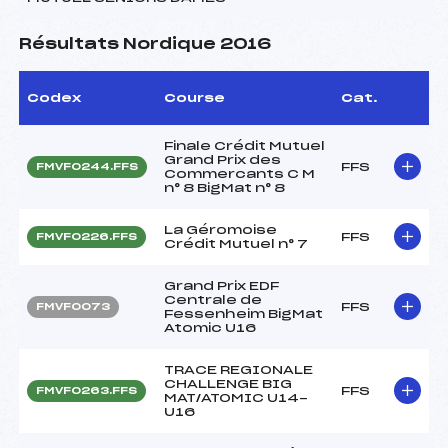
Résultats Nordique 2016
Codex
Course
Cat.
Finale Crédit Mutuel
Grand Prix des
FFS
FMVF0244.FFS
Commercants C M
n° 8 BigMat n° 8
La Géromoise
FFS
FMVF0226.FFS
Crédit Mutuel n° 7
Grand Prix EDF
Centrale de
FFS
FMVF0073
Fessenheim BigMat
Atomic U16
TRACE REGIONALE
CHALLENGE BIG
FFS
FMVF0263.FFS
MAT/ATOMIC U14-
U16