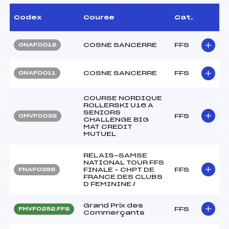
Codex
Course
Cat.
COSNE SANCERRE
FFS
ONAF0012
COSNE SANCERRE
FFS
ONAF0011
COURSE NORDIQUE
ROLLERSKI U16 A
SENIORS
FFS
OMVF0032
CHALLENGE BIG
MAT CREDIT
MUTUEL
RELAIS-SAMSE
NATIONAL TOUR FFS
FINALE – CHPT DE
FFS
FNAF0355
FRANCE DES CLUBS
D FEMININE /
Grand Prix des
FFS
FMVF0252.FFS
Commerçants