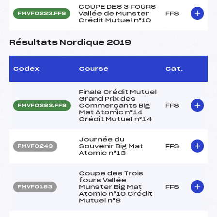
COUPE DES 3 FOURS
Vallée de Munster
FFS
FMVF0223.FFS
Crédit Mutuel n°10
Résultats Nordique 2019
Codex
Course
Cat.
Finale Crédit Mutuel
Grand Prix des
Commerçants Big
FFS
FMVF0283.FFS
Mat Atomic n°14
Crédit Mutuel n°14
Journée du
Souvenir Big Mat
FFS
FMVF0243
Atomic n°13
Coupe des Trois
fours Vallée
Munster Big Mat
FFS
FMVF0183
Atomic n°10 Crédit
Mutuel n°8