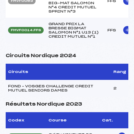
FFS
FMVF0063
BIG-MAT SALOMON
N°4 CREDIT MUTUEL
SPRINT N°3
GRAND PRIX LA
BRESSE BIGMAT
FFS
FMVF0014.FFS
SALOMON N°1 U13 (1)
CREDIT MUTUEL N°1
Circuits Nordique 2024
Circuits
Rang
FOND – VOSGES CHALLENGE CREDIT
2
MUTUEL SENIORS DAMES
Résultats Nordique 2023
Codex
Course
Cat.