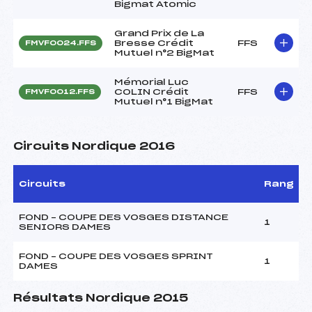
Bigmat Atomic
Grand Prix de La
Bresse Crédit
FFS
FMVF0024.FFS
Mutuel n°2 BigMat
Mémorial Luc
COLIN Crédit
FFS
FMVF0012.FFS
Mutuel n°1 BigMat
Circuits Nordique 2016
Circuits
Rang
FOND – COUPE DES VOSGES DISTANCE
1
SENIORS DAMES
FOND – COUPE DES VOSGES SPRINT
1
DAMES
Résultats Nordique 2015