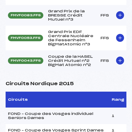
Grand Prix de la
BRESSE Crédit
FFS
FMVF0083.FFS
Mutuel n°3
Grand Prix EDF
Centrale Nucléaire
FFS
FMVF0053.FFS
de Fessenheim
BigMatAtomic n°3
Coupe de la HASEL
Crédit Mutuel n°2
FFS
FMVF0043.FFS
BigMat Atomic n°2
Circuits Nordique 2015
Circuits
Rang
FOND – Coupe des Vosges individuel
1
Seniors Dames
FOND – Coupe des Vosges Sprint Dames
1