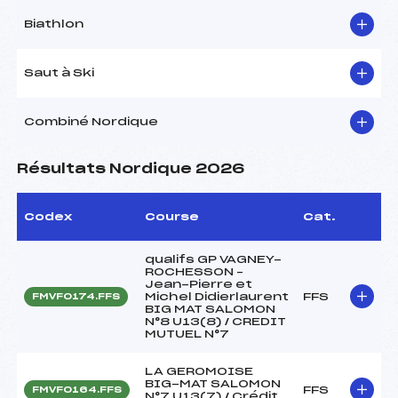
Biathlon
Saut à Ski
Combiné Nordique
Résultats Nordique 2026
Codex
Course
Cat.
qualifs GP VAGNEY-
ROCHESSON –
Jean-Pierre et
Michel Didierlaurent
FFS
FMVF0174.FFS
BIG MAT SALOMON
N°8 U13(8) / CREDIT
MUTUEL N°7
LA GEROMOISE
BIG-MAT SALOMON
FFS
FMVF0164.FFS
N°7 U13(7) / Crédit