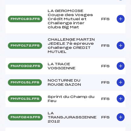
LA GEROMOISE
Coupe des Vosges
Crédit Mutuel et
FFS
FMVF0183.FFS
Challenge inter
clubs Big Mat
CHALLENGE MARTIN
JEDELE 7è epreuve
FFS
FMVF0172.FFS
challenge CREDIT
MUTUEL
LA TRACE
FFS
FNAF0302.FFS
VOSGIENNE
NOCTURNE DU
FFS
FMVF0151.FFS
ROUGE GAZON
Sprint du Champ du
FFS
FMVF0131.FFS
Feu
LA
TRANSJURASSIENNE
FFS
FNAF0243.FFS
2012