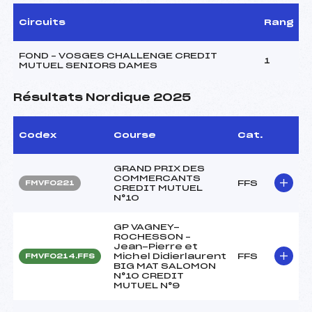
Circuits
Rang
FOND – VOSGES CHALLENGE CREDIT
1
MUTUEL SENIORS DAMES
Résultats Nordique 2025
Codex
Course
Cat.
GRAND PRIX DES
COMMERCANTS
FFS
FMVF0221
CREDIT MUTUEL
N°10
GP VAGNEY-
ROCHESSON –
Jean-Pierre et
Michel Didierlaurent
FFS
FMVF0214.FFS
BIG MAT SALOMON
N°10 CREDIT
MUTUEL N°9