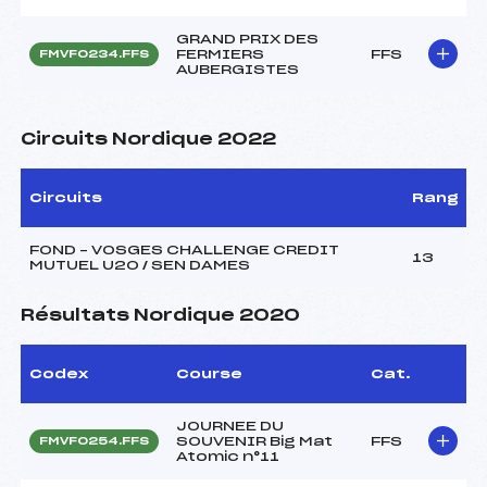
GRAND PRIX DES
FERMIERS
FFS
FMVF0234.FFS
AUBERGISTES
Circuits Nordique 2022
Circuits
Rang
FOND – VOSGES CHALLENGE CREDIT
13
MUTUEL U20 / SEN DAMES
Résultats Nordique 2020
Codex
Course
Cat.
JOURNEE DU
SOUVENIR Big Mat
FFS
FMVF0254.FFS
Atomic n°11