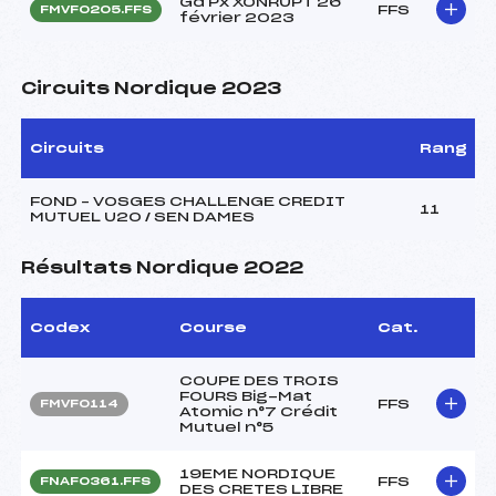
Gd Px XONRUPT 26
FFS
FMVF0205.FFS
février 2023
Circuits Nordique 2023
Circuits
Rang
FOND – VOSGES CHALLENGE CREDIT
11
MUTUEL U20 / SEN DAMES
Résultats Nordique 2022
Codex
Course
Cat.
COUPE DES TROIS
FOURS Big-Mat
FFS
FMVF0114
Atomic n°7 Crédit
Mutuel n°5
19EME NORDIQUE
FFS
FNAF0361.FFS
DES CRETES LIBRE