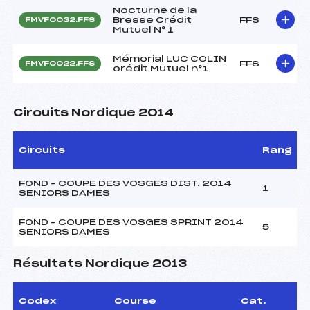
Nocturne de la
Bresse Crédit
FFS
FMVF0032.FFS
Mutuel N° 1
Mémorial LUC COLIN
FFS
FMVF0022.FFS
crédit Mutuel n°1
Circuits Nordique 2014
Circuits
Rang
FOND – COUPE DES VOSGES DIST. 2014
1
SENIORS DAMES
FOND – COUPE DES VOSGES SPRINT 2014
5
SENIORS DAMES
Résultats Nordique 2013
Codex
Course
Cat.