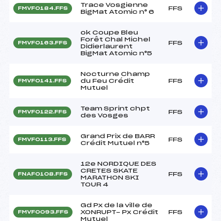
Trace Vosgienne
FFS
FMVF0184.FFS
BigMat Atomic n° 6
ok Coupe Bleu
Forêt Chal Michel
FFS
FMVF0163.FFS
Didierlaurent
BigMat Atomic n°5
Nocturne Champ
du Feu Crédit
FFS
FMVF0141.FFS
Mutuel
Team Sprint chpt
FFS
FMVF0122.FFS
des Vosges
Grand Prix de BARR
FFS
FMVF0113.FFS
Crédit Mutuel n°5
12e NORDIQUE DES
CRETES SKATE
FFS
FNAF0108.FFS
MARATHON SKI
TOUR 4
Gd Px de la ville de
XONRUPT- Px Crédit
FFS
FMVF0093.FFS
Mutuel