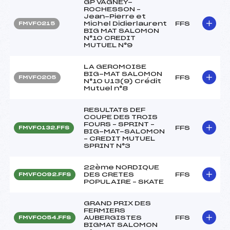
GP VAGNEY-
ROCHESSON –
Jean-Pierre et
Michel Didierlaurent
FFS
FMVF0215
BIG MAT SALOMON
N°10 CREDIT
MUTUEL N°9
LA GEROMOISE
BIG-MAT SALOMON
FFS
FMVF0205
N°10 U13(9) Crédit
Mutuel n°8
RESULTATS DEF
COUPE DES TROIS
FOURS – SPRINT –
FFS
FMVF0132.FFS
BIG-MAT-SALOMON
– CREDIT MUTUEL
SPRINT N°3
22ème NORDIQUE
DES CRETES
FFS
FMVF0092.FFS
POPULAIRE – SKATE
GRAND PRIX DES
FERMIERS
AUBERGISTES
FFS
FMVF0054.FFS
BIGMAT SALOMON