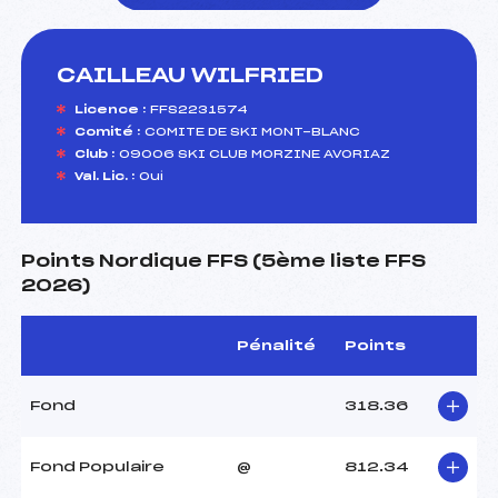
CAILLEAU WILFRIED
foi(s) le ski
Licence :
FFS2231574
Comité :
COMITE DE SKI MONT-BLANC
Club :
09006 SKI CLUB MORZINE AVORIAZ
Val. Lic. :
Oui
Points Nordique FFS (5ème liste FFS
2026)
Pénalité
Points
Fond
318.36
Fond Populaire
@
812.34