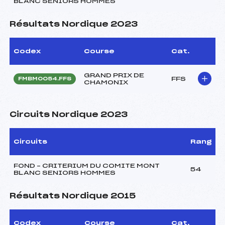
BLANC SENIORS HOMMES
Résultats Nordique 2023
Codex
Course
Cat.
GRAND PRIX DE
FFS
FMBM0054.FFS
CHAMONIX
Circuits Nordique 2023
Circuits
Rang
FOND – CRITERIUM DU COMITE MONT
54
BLANC SENIORS HOMMES
Résultats Nordique 2015
Codex
Course
Cat.