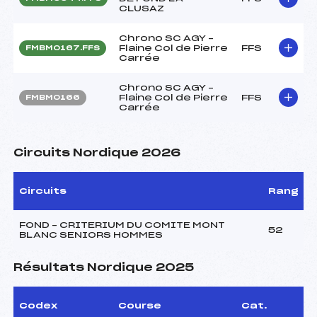
CLUSAZ
Chrono SC AGY –
Flaine Col de Pierre
FFS
FMBM0167.FFS
Carrée
Chrono SC AGY –
Flaine Col de Pierre
FFS
FMBM0166
Carrée
Circuits Nordique 2026
Circuits
Rang
FOND – CRITERIUM DU COMITE MONT
52
BLANC SENIORS HOMMES
Résultats Nordique 2025
Codex
Course
Cat.