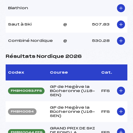
Biathlon
Saut à Ski
@
507.83
Combiné Nordique
@
530.28
Résultats Nordique 2026
Codex
Course
Cat.
GP de Megève la
Bûcheronne (U18-
FFS
FMBM0053.FFS
SEN)
GP de Megève la
Bûcheronne (U16-
FFS
FMBM0054
SEN)
GRAND PRIX DE SKI
DE FOND LA
FFS
FMBM0044.FFS