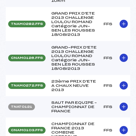
10km
GRAND PRIX D'ETE
2013 CHALLENGE
LOULOU ROMAND
FFS
TNAM0282.FFS
Catégorie JUN-
SEN LES ROUSSES
18/08/2013
GRAND-PRIX D'ETE
2013 CHALLENGE
LOULOU ROMAND
FFS
CNAM0126.FFS
Catégorie JUN-
SEN LES ROUSSES
18/08/2013
23ème PRIX D'ETE
A CHAUX NEUVE
FFS
TNAM0272.FFS
2013
SAUT PAR EQUIPE –
CHAMPIONNAT DE
FFS
TNAT0121
FRANCE
CHAMPIONNAT DE
FRANCE 2013
FFS
CNAM0103.FFS
COMBINE