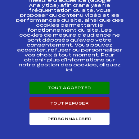
mesure d’audience (Google
COMBINE
FFS
FIS0428.FFS
NORDIQUE
Analytics) afin d’analyser la
(GUNDERSEN)
fréquentation du site, vous
HS/10
proposer du contenu vidéo et les
performances du site, ainsi que des
cookies permettant le
COUPE DE FRANCE
fonctionnement du site. Les
A SAUT SPECIAL
FFS
TNAM0012.FFS
cookies de mesure d’audience ne
LES ROUSSES
12/12/2010
sont déposés qu’avec votre
consentement. Vous pouvez
accepter, refuser ou personnaliser
CONCOURS
vos choix à tout moment. Pour
ANNUEL MOUTHE
FFS
FMJM0012.FFS
obtenir plus d'informations sur
05/12/2010
notre gestion des cookies, cliquez
ici
.
Résultats Nordique 2010
TOUT ACCEPTER
Codex
Course
Cat.
TOUT REFUSER
TRANS'ROLLER
2010 Oye et Pallet
FFS
ONAM0042.FFS
– Malbuisson –
PERSONNALISER
Mouthe
TRANS'ROLLER
2010 Montée du
FFS
ONAM0041.FFS