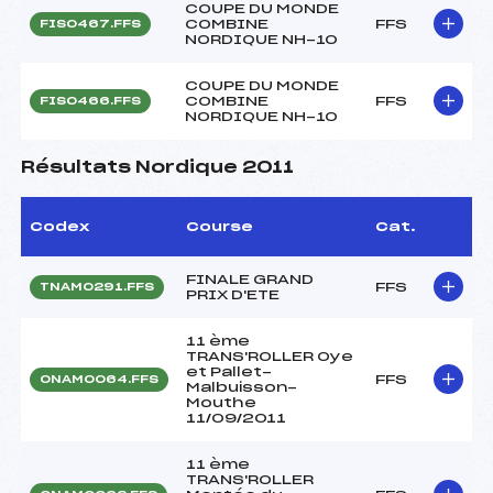
COUPE DU MONDE
COMBINE
FFS
FIS0467.FFS
NORDIQUE NH-10
COUPE DU MONDE
COMBINE
FFS
FIS0466.FFS
NORDIQUE NH-10
Résultats Nordique 2011
Codex
Course
Cat.
FINALE GRAND
FFS
TNAM0291.FFS
PRIX D'ETE
11 ème
TRANS'ROLLER Oye
et Pallet-
FFS
ONAM0064.FFS
Malbuisson-
Mouthe
11/09/2011
11 ème
TRANS'ROLLER