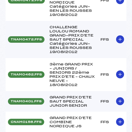
FFS
CNAM0472.FFS
NORDIQUE
Catégories JUN-
SEN LES ROUSSES
19/08/2012
CHALLENGE
LOULOU ROMAND
GRAND-PRIX D'ETE
SAUT SPECIAL
FFS
TNAM0472.FFS
Catégories JUN-
SEN LES ROUSSES
19/08/2012
3ème GRAND PRIX
– JUNIORS /
SENIORS 22ème
FFS
TNAM0462.FFS
PRIX D'ETE – CHAUX
NEUVE –
18/08/2012
GRAND PRIX D'ETE
SAUT SPECIAL
FFS
TNAM0401.FFS
JUNIOR SENIOR
GRAND PRIX D'ETE
COMBINE
FFS
CNAM0156.FFS
NORDIQUE JS