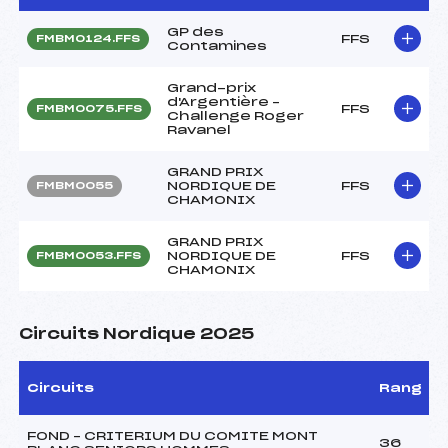
GP des
FFS
FMBM0124.FFS
Contamines
Grand-prix
d'Argentière –
FFS
FMBM0075.FFS
Challenge Roger
Ravanel
GRAND PRIX
NORDIQUE DE
FFS
FMBM0055
CHAMONIX
GRAND PRIX
NORDIQUE DE
FFS
FMBM0053.FFS
CHAMONIX
Circuits Nordique 2025
Circuits
Rang
FOND – CRITERIUM DU COMITE MONT
36