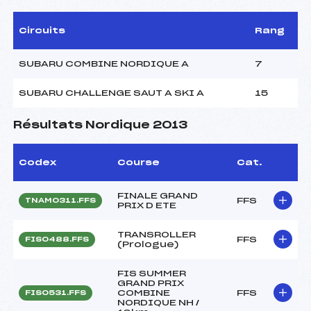
Circuits
Rang
SUBARU COMBINE NORDIQUE A
7
SUBARU CHALLENGE SAUT A SKI A
15
Résultats Nordique 2013
Codex
Course
Cat.
FINALE GRAND
FFS
TNAM0311.FFS
PRIX D ETE
TRANSROLLER
FFS
FIS0488.FFS
(Prologue)
FIS SUMMER
GRAND PRIX
COMBINE
FFS
FIS0531.FFS
NORDIQUE NH /