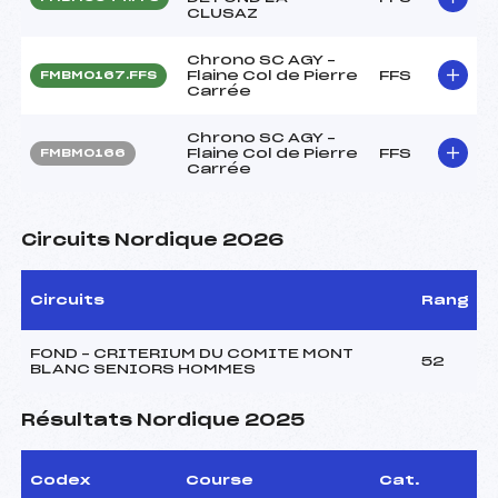
CLUSAZ
Chrono SC AGY –
Flaine Col de Pierre
FFS
FMBM0167.FFS
Carrée
Chrono SC AGY –
Flaine Col de Pierre
FFS
FMBM0166
Carrée
Circuits Nordique 2026
Circuits
Rang
FOND – CRITERIUM DU COMITE MONT
52
BLANC SENIORS HOMMES
Résultats Nordique 2025
Codex
Course
Cat.