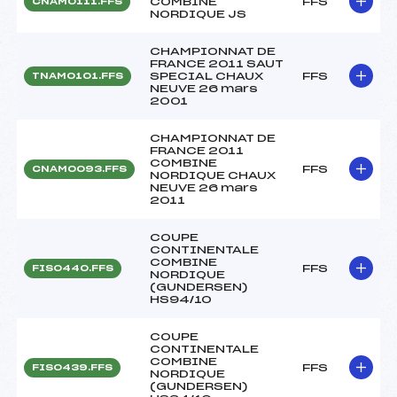
COMBINE
FFS
CNAM0111.FFS
NORDIQUE JS
CHAMPIONNAT DE
FRANCE 2011 SAUT
SPECIAL CHAUX
FFS
TNAM0101.FFS
NEUVE 26 mars
2001
CHAMPIONNAT DE
FRANCE 2011
COMBINE
FFS
CNAM0093.FFS
NORDIQUE CHAUX
NEUVE 26 mars
2011
COUPE
CONTINENTALE
COMBINE
FFS
FIS0440.FFS
NORDIQUE
(GUNDERSEN)
HS94/10
COUPE
CONTINENTALE
COMBINE
FFS
FIS0439.FFS
NORDIQUE
(GUNDERSEN)