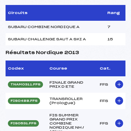
Circuits
Rang
SUBARU COMBINE NORDIQUE A
7
SUBARU CHALLENGE SAUT A SKI A
15
Résultats Nordique 2013
Codex
Course
Cat.
FINALE GRAND
FFS
TNAM0311.FFS
PRIX D ETE
TRANSROLLER
FFS
FIS0488.FFS
(Prologue)
FIS SUMMER
GRAND PRIX
COMBINE
FFS
FIS0531.FFS
NORDIQUE NH /