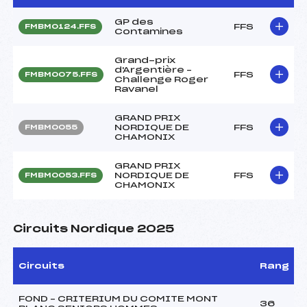
GP des
FFS
FMBM0124.FFS
Contamines
Grand-prix
d'Argentière –
FFS
FMBM0075.FFS
Challenge Roger
Ravanel
GRAND PRIX
NORDIQUE DE
FFS
FMBM0055
CHAMONIX
GRAND PRIX
NORDIQUE DE
FFS
FMBM0053.FFS
CHAMONIX
Circuits Nordique 2025
Circuits
Rang
FOND – CRITERIUM DU COMITE MONT
36