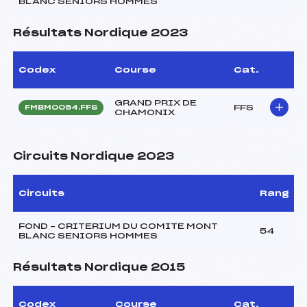
BLANC SENIORS HOMMES
Résultats Nordique 2023
Codex
Course
Cat.
GRAND PRIX DE
FFS
FMBM0054.FFS
CHAMONIX
Circuits Nordique 2023
Circuits
Rang
FOND – CRITERIUM DU COMITE MONT
54
BLANC SENIORS HOMMES
Résultats Nordique 2015
Codex
Course
Cat.