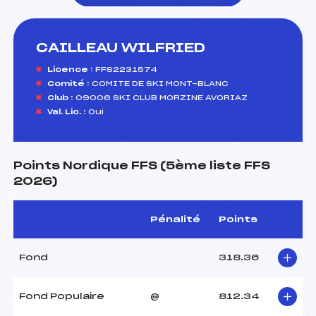
CAILLEAU WILFRIED
foi(s) le ski
Licence :
FFS2231574
Comité :
COMITE DE SKI MONT-BLANC
Club :
09006 SKI CLUB MORZINE AVORIAZ
Val. Lic. :
Oui
Points Nordique FFS (5ème liste FFS
2026)
Pénalité
Points
Fond
318.36
Fond Populaire
@
812.34