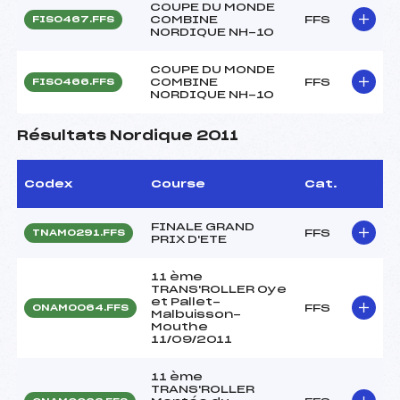
COUPE DU MONDE
COMBINE
FFS
FIS0467.FFS
NORDIQUE NH-10
COUPE DU MONDE
COMBINE
FFS
FIS0466.FFS
NORDIQUE NH-10
Résultats Nordique 2011
Codex
Course
Cat.
FINALE GRAND
FFS
TNAM0291.FFS
PRIX D'ETE
11 ème
TRANS'ROLLER Oye
et Pallet-
FFS
ONAM0064.FFS
Malbuisson-
Mouthe
11/09/2011
11 ème
TRANS'ROLLER