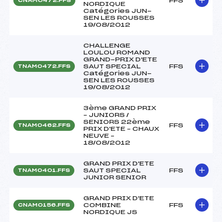
FFS
CNAM0472.FFS
NORDIQUE
Catégories JUN-
SEN LES ROUSSES
19/08/2012
CHALLENGE
LOULOU ROMAND
GRAND-PRIX D'ETE
SAUT SPECIAL
FFS
TNAM0472.FFS
Catégories JUN-
SEN LES ROUSSES
19/08/2012
3ème GRAND PRIX
– JUNIORS /
SENIORS 22ème
FFS
TNAM0462.FFS
PRIX D'ETE – CHAUX
NEUVE –
18/08/2012
GRAND PRIX D'ETE
SAUT SPECIAL
FFS
TNAM0401.FFS
JUNIOR SENIOR
GRAND PRIX D'ETE
COMBINE
FFS
CNAM0156.FFS
NORDIQUE JS