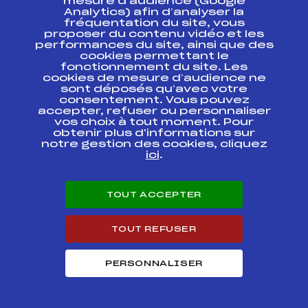
mesure d’audience (Google
COMBINE
FFS
FIS0428.FFS
NORDIQUE
Analytics) afin d’analyser la
(GUNDERSEN)
fréquentation du site, vous
HS/10
proposer du contenu vidéo et les
performances du site, ainsi que des
cookies permettant le
COUPE DE FRANCE
fonctionnement du site. Les
A SAUT SPECIAL
FFS
TNAM0012.FFS
cookies de mesure d’audience ne
LES ROUSSES
12/12/2010
sont déposés qu’avec votre
consentement. Vous pouvez
accepter, refuser ou personnaliser
CONCOURS
vos choix à tout moment. Pour
ANNUEL MOUTHE
FFS
FMJM0012.FFS
obtenir plus d'informations sur
05/12/2010
notre gestion des cookies, cliquez
ici
.
Résultats Nordique 2010
TOUT ACCEPTER
Codex
Course
Cat.
TOUT REFUSER
TRANS'ROLLER
2010 Oye et Pallet
FFS
ONAM0042.FFS
– Malbuisson –
PERSONNALISER
Mouthe
TRANS'ROLLER
2010 Montée du
FFS
ONAM0041.FFS