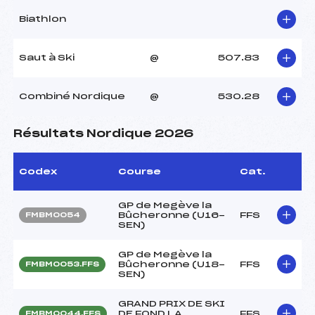
Biathlon
Saut à Ski
@
507.83
Combiné Nordique
@
530.28
Résultats Nordique 2026
Codex
Course
Cat.
GP de Megève la
Bûcheronne (U16-
FFS
FMBM0054
SEN)
GP de Megève la
Bûcheronne (U18-
FFS
FMBM0053.FFS
SEN)
GRAND PRIX DE SKI
DE FOND LA
FFS
FMBM0044.FFS