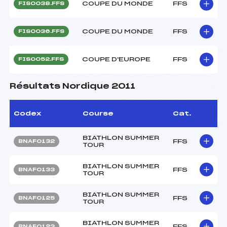
COUPE DU MONDE
FFS
FIS0038.FFS
COUPE DU MONDE
FFS
FIS0036.FFS
COUPE D'EUROPE
FFS
FIS0052.FFS
Résultats Nordique 2011
Codex
Course
Cat.
BIATHLON SUMMER
FFS
BNAF0132
TOUR
BIATHLON SUMMER
FFS
BNAF0133
TOUR
BIATHLON SUMMER
FFS
BNAF0125
TOUR
BIATHLON SUMMER
FFS
BNAF0123