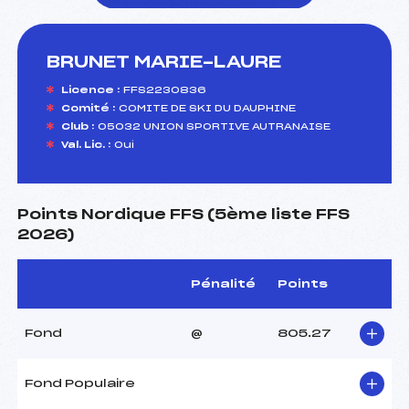
BRUNET MARIE-LAURE
foi(s) le ski
Licence :
FFS2230836
Comité :
COMITE DE SKI DU DAUPHINE
Club :
05032 UNION SPORTIVE AUTRANAISE
Val. Lic. :
Oui
Points Nordique FFS (5ème liste FFS
2026)
Pénalité
Points
Fond
@
805.27
Fond Populaire