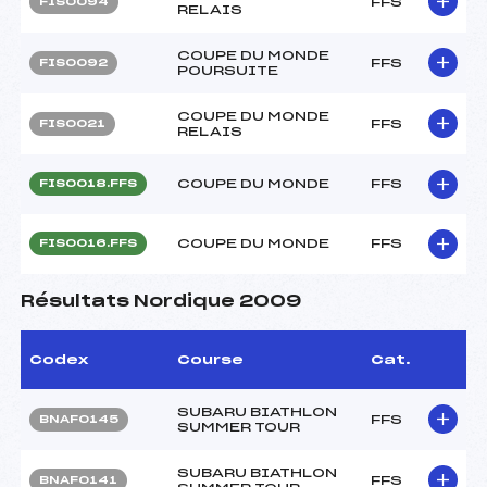
FFS
FIS0094
RELAIS
COUPE DU MONDE
FFS
FIS0092
POURSUITE
COUPE DU MONDE
FFS
FIS0021
RELAIS
COUPE DU MONDE
FFS
FIS0018.FFS
COUPE DU MONDE
FFS
FIS0016.FFS
Résultats Nordique 2009
Codex
Course
Cat.
SUBARU BIATHLON
FFS
BNAF0145
SUMMER TOUR
SUBARU BIATHLON
FFS
BNAF0141