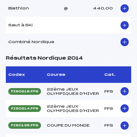
Biathlon
@
440.00
Saut à Ski
Combiné Nordique
Résultats Nordique 2014
Codex
Course
Cat.
22ème JEUX
FFS
FIS0218.FFS
OLYMPIQUES D'HIVER
22ème JEUX
FFS
FIS0214.FFS
OLYMPIQUES D'HIVER
COUPE DU MONDE
FFS
FIS0136.FFS