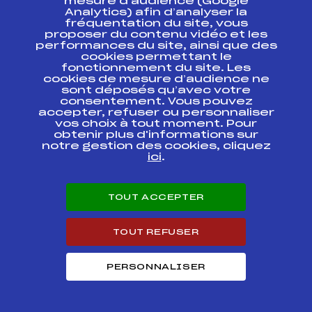
mesure d’audience (Google
Analytics) afin d’analyser la
COUPE DU MONDE
FFS
FIS0085.FFS
fréquentation du site, vous
proposer du contenu vidéo et les
performances du site, ainsi que des
COUPE DU MONDE
cookies permettant le
FFS
FIS0083
POURSUITE
fonctionnement du site. Les
cookies de mesure d’audience ne
sont déposés qu’avec votre
COUPE DU MONDE
FFS
FIS0080.FFS
consentement. Vous pouvez
accepter, refuser ou personnaliser
vos choix à tout moment. Pour
COUPE DU MONDE
FFS
obtenir plus d'informations sur
FIS0079.FFS
notre gestion des cookies, cliquez
ici
.
COUPE D'EUROPE
FFS
FIS0117.FFS
TOUT ACCEPTER
COUPE D'EUROPE
FFS
FIS0115.FFS
TOUT REFUSER
Résultats Nordique 2007
PERSONNALISER
Codex
Course
Cat.