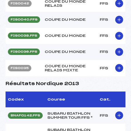
COUPE DU MONDE
FFS
FIS0042
RELAIS
COUPE DU MONDE
FFS
FIS0040.FFS
COUPE DU MONDE
FFS
FIS0038.FFS
COUPE DU MONDE
FFS
FIS0036.FFS
COUPE DU MONDE
FFS
FIS0035
RELAIS MIXTE
Résultats Nordique 2013
Codex
Course
Cat.
SUBARU BIATHLON
FFS
BNAF0142.FFS
SUMMER TOUR FFS *
SUBARU BIATHLON