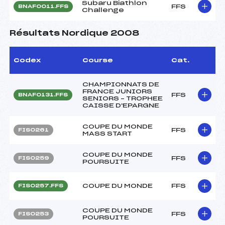
Subaru Biathlon
FFS
BNAF0011.FFS
Challenge
Résultats Nordique 2008
Codex
Course
Cat.
CHAMPIONNATS DE
FRANCE JUNIORS
FFS
BNAF0131.FFS
SENIORS – TROPHEE
CAISSE D'EPARGNE
COUPE DU MONDE
FFS
FIS0261
MASS START
COUPE DU MONDE
FFS
FIS0259
POURSUITE
COUPE DU MONDE
FFS
FIS0257.FFS
COUPE DU MONDE
FFS
FIS0253
POURSUITE