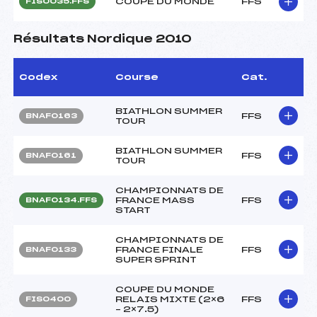
COUPE DU MONDE
FFS
FIS0035.FFS
Résultats Nordique 2010
Codex
Course
Cat.
BIATHLON SUMMER
FFS
BNAF0163
TOUR
BIATHLON SUMMER
FFS
BNAF0161
TOUR
CHAMPIONNATS DE
FRANCE MASS
FFS
BNAF0134.FFS
START
CHAMPIONNATS DE
FRANCE FINALE
FFS
BNAF0133
SUPER SPRINT
COUPE DU MONDE
RELAIS MIXTE (2×6
FFS
FIS0400
– 2×7.5)