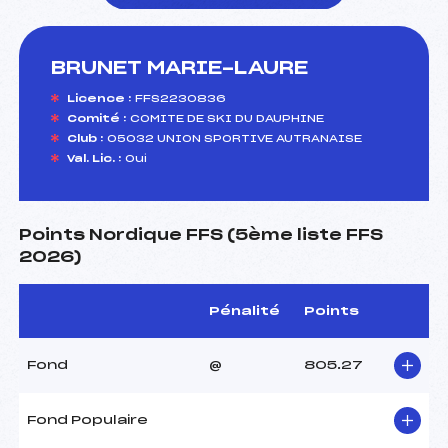
BRUNET MARIE-LAURE
foi(s) le ski
Licence :
FFS2230836
Comité :
COMITE DE SKI DU DAUPHINE
Club :
05032 UNION SPORTIVE AUTRANAISE
Val. Lic. :
Oui
Points Nordique FFS (5ème liste FFS
2026)
Pénalité
Points
Fond
@
805.27
Fond Populaire