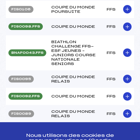
COUPE DU MONDE
FFS
FIS0106
POURSUITE
COUPE DU MONDE
FFS
FIS0098.FFS
BIATHLON
CHALLENGE FFS-
ESF JEUNES –
FFS
BNAF0043.FFS
JUNIORS COURSE
NATIONALE
SENIORS
COUPE DU MONDE
FFS
FIS0095
RELAIS
COUPE DU MONDE
FFS
FIS0092.FFS
COUPE DU MONDE
FFS
FIS0089
RELAIS
COUPE DU MONDE
FFS
FIS0087
POURSUITE
Nous utilisons des cookies de