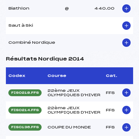
Biathlon
@
440.00
Saut à Ski
Combiné Nordique
Résultats Nordique 2014
Codex
Course
Cat.
22ème JEUX
FFS
FIS0218.FFS
OLYMPIQUES D'HIVER
22ème JEUX
FFS
FIS0214.FFS
OLYMPIQUES D'HIVER
COUPE DU MONDE
FFS
FIS0136.FFS