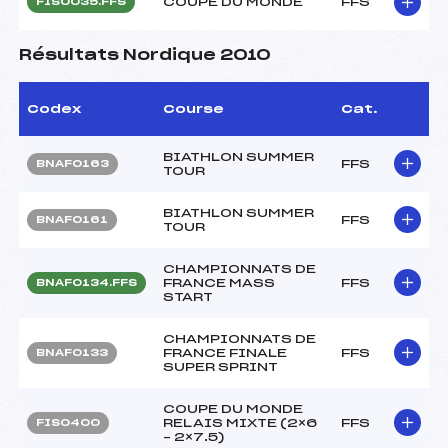
COUPE DU MONDE
FFS
FIS0035.FFS
Résultats Nordique 2010
Codex
Course
Cat.
BIATHLON SUMMER
FFS
BNAF0163
TOUR
BIATHLON SUMMER
FFS
BNAF0161
TOUR
CHAMPIONNATS DE
FRANCE MASS
FFS
BNAF0134.FFS
START
CHAMPIONNATS DE
FRANCE FINALE
FFS
BNAF0133
SUPER SPRINT
COUPE DU MONDE
RELAIS MIXTE (2×6
FFS
FIS0400
– 2×7.5)