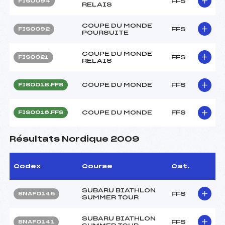
FFS
FIS0094
RELAIS
COUPE DU MONDE
FFS
FIS0092
POURSUITE
COUPE DU MONDE
FFS
FIS0021
RELAIS
COUPE DU MONDE
FFS
FIS0018.FFS
COUPE DU MONDE
FFS
FIS0016.FFS
Résultats Nordique 2009
Codex
Course
Cat.
SUBARU BIATHLON
FFS
BNAF0145
SUMMER TOUR
SUBARU BIATHLON
FFS
BNAF0141