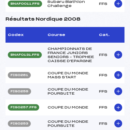
Subaru Biathlon
FFS
BNAF0011.FFS
Challenge
Résultats Nordique 2008
Codex
Course
Cat.
CHAMPIONNATS DE
FRANCE JUNIORS
FFS
BNAF0131.FFS
SENIORS – TROPHEE
CAISSE D'EPARGNE
COUPE DU MONDE
FFS
FIS0261
MASS START
COUPE DU MONDE
FFS
FIS0259
POURSUITE
COUPE DU MONDE
FFS
FIS0257.FFS
COUPE DU MONDE
FFS
FIS0253
POURSUITE