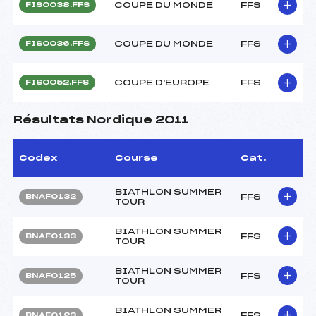
COUPE DU MONDE
FFS
FIS0038.FFS
COUPE DU MONDE
FFS
FIS0036.FFS
COUPE D'EUROPE
FFS
FIS0052.FFS
Résultats Nordique 2011
Codex
Course
Cat.
BIATHLON SUMMER
FFS
BNAF0132
TOUR
BIATHLON SUMMER
FFS
BNAF0133
TOUR
BIATHLON SUMMER
FFS
BNAF0125
TOUR
BIATHLON SUMMER
FFS
BNAF0123