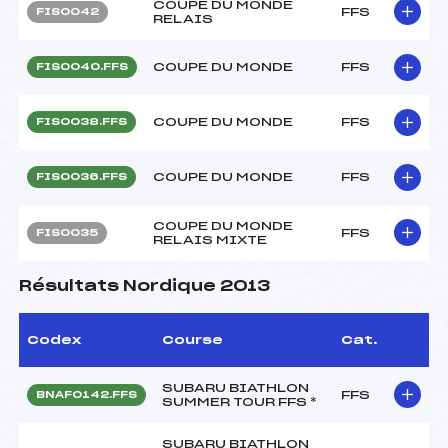
COUPE DU MONDE
FFS
FIS0042
RELAIS
COUPE DU MONDE
FFS
FIS0040.FFS
COUPE DU MONDE
FFS
FIS0038.FFS
COUPE DU MONDE
FFS
FIS0036.FFS
COUPE DU MONDE
FFS
FIS0035
RELAIS MIXTE
Résultats Nordique 2013
Codex
Course
Cat.
SUBARU BIATHLON
FFS
BNAF0142.FFS
SUMMER TOUR FFS *
SUBARU BIATHLON