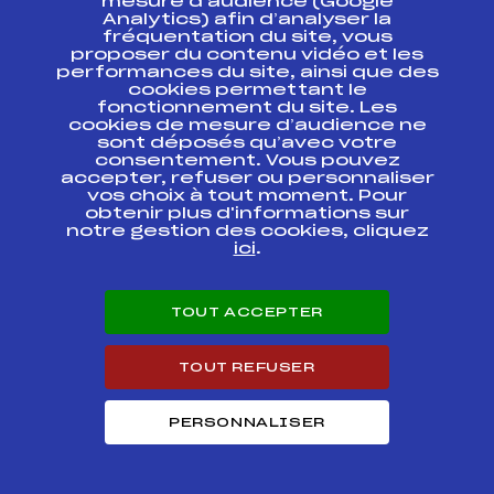
mesure d’audience (Google
Analytics) afin d’analyser la
COUPE DU MONDE
FFS
FIS0085.FFS
fréquentation du site, vous
proposer du contenu vidéo et les
performances du site, ainsi que des
COUPE DU MONDE
cookies permettant le
FFS
FIS0083
POURSUITE
fonctionnement du site. Les
cookies de mesure d’audience ne
sont déposés qu’avec votre
COUPE DU MONDE
FFS
FIS0080.FFS
consentement. Vous pouvez
accepter, refuser ou personnaliser
vos choix à tout moment. Pour
COUPE DU MONDE
FFS
obtenir plus d'informations sur
FIS0079.FFS
notre gestion des cookies, cliquez
ici
.
COUPE D'EUROPE
FFS
FIS0117.FFS
TOUT ACCEPTER
COUPE D'EUROPE
FFS
FIS0115.FFS
TOUT REFUSER
Résultats Nordique 2007
PERSONNALISER
Codex
Course
Cat.