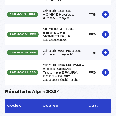
Circuit ESF SL
HOMME Hautes
FFS
AAPM0131.FFS
Alpes Ubaye
MEMORIAL ESF
SERRE CHE.
FFS
AAPM0091.FFS
MONETIER, le
11/01/2025
Circuit ESF Hautes
FFS
AAPM0051.FFS
Alpes Ubaye M
Circuit ESF Hautes-
Alpes-Ubaye –
Trophée BPAURA
FFS
AAPM0011.FFS
2025 – Qualif
Coupe Fédération
Résultats Alpin 2024
Codex
Course
Cat.