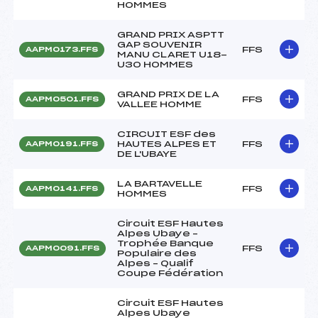
HOMMES
GRAND PRIX ASPTT
GAP SOUVENIR
FFS
AAPM0173.FFS
MANU CLARET U18-
U30 HOMMES
GRAND PRIX DE LA
FFS
AAPM0501.FFS
VALLEE HOMME
CIRCUIT ESF des
HAUTES ALPES ET
FFS
AAPM0191.FFS
DE L'UBAYE
LA BARTAVELLE
FFS
AAPM0141.FFS
HOMMES
Circuit ESF Hautes
Alpes Ubaye –
Trophée Banque
FFS
AAPM0091.FFS
Populaire des
Alpes – Qualif
Coupe Fédération
Circuit ESF Hautes
Alpes Ubaye