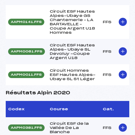
Circuit ESF Hautes
Alpes-Ubaye GS
Chantemerle – LA
FFS
AAPM0141.FFS
BARTAVELLE –
Coupe Argent U18
Hommes
Circuit ESF Hautes
Alpes- Ubaye SL
FFS
AAPM0061.FFS
Devoluy -Coupe
Argent U18
Circuit Hommes
ESF Hautes Alpes-
FFS
AAPM0011.FFS
Ubaye SL St Léger
Résultats Alpin 2020
Codex
Course
Cat.
Circuit ESF de la
Vallée De La
FFS
AAPM0381.FFS
Blanche