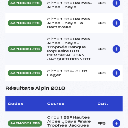
Circuit ESF Hautes-
FFS
AAPM0161.FFS
Alpes Ubaye
Circuit ESF Hautes
Alpes Ubaye La
FFS
AAPM0101.FFS
Bartavelle
Circuit ESF Hautes
Alpes Ubaye-
Trophée Banque
FFS
AAPM0051.FFS
Populaire U18
MEMORIAL JEAN
JACQUES BONNIOT
Circuit ESF- SL St
FFS
AAPM0031.FFS
Leger
Résultats Alpin 2018
Codex
Course
Cat.
Circuit ESF Hautes
Alpes Ubaye Finale
FFS
AAPM0501.FFS
Trophée Jacques