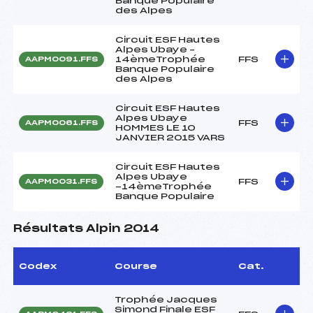
Banque Populaire
des Alpes
Circuit ESF Hautes
Alpes Ubaye –
14èmeTrophée
FFS
AAPM0091.FFS
Banque Populaire
des Alpes
Circuit ESF Hautes
Alpes Ubaye
FFS
AAPM0061.FFS
HOMMES LE 10
JANVIER 2015 VARS
Circuit ESF Hautes
Alpes Ubaye
FFS
AAPM0031.FFS
-14èmeTrophée
Banque Populaire
Résultats Alpin 2014
Codex
Course
Cat.
Trophée Jacques
Simond Finale ESF