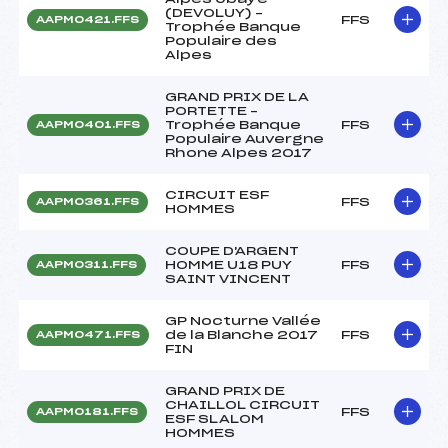
(DEVOLUY) –
FFS
AAPM0421.FFS
Trophée Banque
Populaire des
Alpes
GRAND PRIX DE LA
PORTETTE –
Trophée Banque
FFS
AAPM0401.FFS
Populaire Auvergne
Rhone Alpes 2017
CIRCUIT ESF
FFS
AAPM0361.FFS
HOMMES
COUPE D'ARGENT
HOMME U18 PUY
FFS
AAPM0311.FFS
SAINT VINCENT
GP Nocturne Vallée
de la Blanche 2017
FFS
AAPM0471.FFS
FIN
GRAND PRIX DE
CHAILLOL CIRCUIT
FFS
AAPM0181.FFS
ESF SLALOM
HOMMES