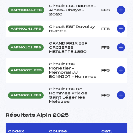
Circuit ESF Hautes-
Alpes-Ubaye –
FFS
AAPM0041.FFS
2026
Circuit ESF Devoluy
FFS
AAPM0141.FFS
HOMME
GRAND PRIX ESF
ORCIERES
FFS
AAPM0101.FFS
MERLETTE 1850
Circuit ESF
Monetier –
FFS
AAPM0071.FFS
Mémorial JJ
BONNIOT – Hommes
Circuit ESF Gd
Hommes Prix de
FFS
AAPM0011.FFS
Saint Léger les
Mélèzes
Résultats Alpin 2025
Codex
Course
Cat.