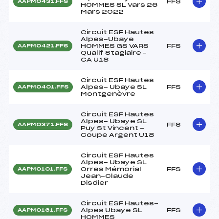
FFS
AAPM0431.FFS
HOMMES SL Vars 26
Mars 2022
Circuit ESF Hautes
Alpes-Ubaye
HOMMES GS VARS
FFS
AAPM0421.FFS
Qualif Stagiaire –
CA U18
Circuit ESF Hautes
Alpes- Ubaye SL
FFS
AAPM0401.FFS
Montgenèvre
Circuit ESF Hautes
Alpes- Ubaye SL
FFS
AAPM0371.FFS
Puy St Vincent -
Coupe Argent U18
Circuit ESF Hautes
Alpes- Ubaye SL
Orres Mémorial
FFS
AAPM0101.FFS
Jean-Claude
Disdier
Circuit ESF Hautes-
Alpes Ubaye SL
FFS
AAPM0161.FFS
HOMMES