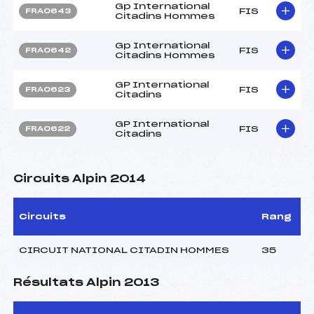
Gp International
FIS
FRA0643
Citadins Hommes
Gp International
FIS
FRA0642
Citadins Hommes
GP International
FIS
FRA0623
Citadins
GP International
FIS
FRA0622
Citadins
Circuits Alpin 2014
Circuits
Rang
CIRCUIT NATIONAL CITADIN HOMMES
35
Résultats Alpin 2013