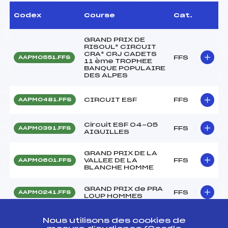
Codex
Course
Cat.
GRAND PRIX DE
RISOUL* CIRCUIT
CRA* CRJ CADETS
FFS
AAPM0551.FFS
11 ème TROPHEE
BANQUE POPULAIRE
DES ALPES
CIRCUIT ESF
FFS
AAPM0481.FFS
Circuit ESF 04-05
FFS
AAPM0391.FFS
AIGUILLES
GRAND PRIX DE LA
VALLEE DE LA
FFS
AAPM0601.FFS
BLANCHE HOMME
GRAND PRIX de PRA
FFS
AAPM0241.FFS
LOUP HOMMES
SLALOM GEANT LA
Nous utilisons des cookies de
BARTAVELLE
FFS
AAPM0201.FFS