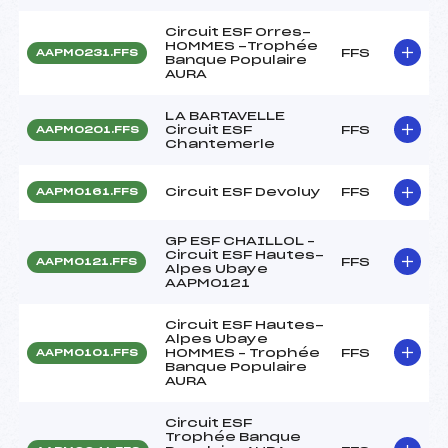
Circuit ESF Orres-
HOMMES -Trophée
FFS
AAPM0231.FFS
Banque Populaire
AURA
LA BARTAVELLE
Circuit ESF
FFS
AAPM0201.FFS
Chantemerle
Circuit ESF Devoluy
FFS
AAPM0161.FFS
GP ESF CHAILLOL –
Circuit ESF Hautes-
FFS
AAPM0121.FFS
Alpes Ubaye
AAPM0121
Circuit ESF Hautes-
Alpes Ubaye
HOMMES – Trophée
FFS
AAPM0101.FFS
Banque Populaire
AURA
Circuit ESF
Trophée Banque