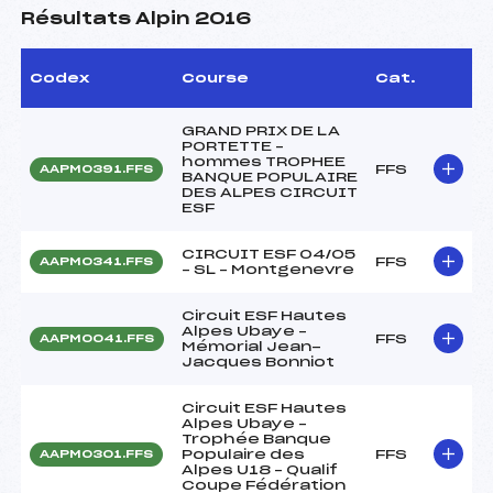
Résultats Alpin 2016
Codex
Course
Cat.
GRAND PRIX DE LA
PORTETTE –
hommes TROPHEE
FFS
AAPM0391.FFS
BANQUE POPULAIRE
DES ALPES CIRCUIT
ESF
CIRCUIT ESF 04/05
FFS
AAPM0341.FFS
– SL – Montgenevre
Circuit ESF Hautes
Alpes Ubaye –
FFS
AAPM0041.FFS
Mémorial Jean-
Jacques Bonniot
Circuit ESF Hautes
Alpes Ubaye –
Trophée Banque
Populaire des
FFS
AAPM0301.FFS
Alpes U18 – Qualif
Coupe Fédération