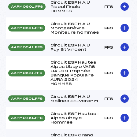
Circuit ESF H A U
Risoul Finale
FFS
AAPM0601.FFS
HOMMES
Circuit ESF H A U
Montgenèvre
FFS
AAPM0581.FFS
Moniteurs hommes
Circuit ESF H A U
FFS
AAPM0541.FFS
Puy St Vincent
Circuit ESF Hautes
Alpes Ubaye VARS
CA U18 Trophée
FFS
AAPM0521.FFS
Banque Populaire
AURA 2024
HOMMES
Circuit ESF H A U
FFS
AAPM0501.FFS
Molines St-Veran M
Circuit ESF Hautes-
Alpes Ubaye
FFS
AAPM0451.FFS
Hommes
Circuit ESF Grand