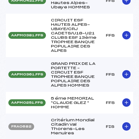
FFS
AAPM0421.FFS
Hautes Alpes-
Ubaye HOMMES
CIRCUIT ESF
HAUTES ALPES-
UBAYE/CRJ
CADETS/U18-U21
FFS
AAPM0381.FFS
CLUBS ESF 13ème
TROPHEE BANQUE
POPULAIRE DES
ALPES
GRAND PRIX DE LA
PORTETTE –
CIRCUIT ESF
FFS
AAPM0361.FFS
TROPHEE BANQUE
POPULAIRE DES
ALPES HOMMES
5 éme MEMORIAL
"CLAUDE GLEZ "
FFS
AAPM0251.FFS
HOMME
Critérium Mondial
Citadin Val
FIS
FRA0682
Thorens-Les
Menuires