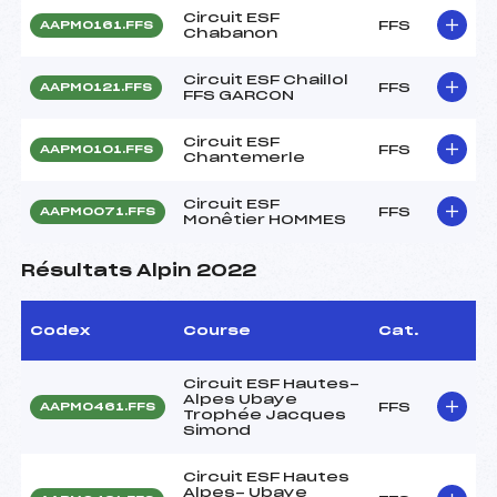
Circuit ESF
FFS
AAPM0161.FFS
Chabanon
Circuit ESF Chaillol
FFS
AAPM0121.FFS
FFS GARCON
Circuit ESF
FFS
AAPM0101.FFS
Chantemerle
Circuit ESF
FFS
AAPM0071.FFS
Monêtier HOMMES
Résultats Alpin 2022
Codex
Course
Cat.
Circuit ESF Hautes-
Alpes Ubaye
FFS
AAPM0461.FFS
Trophée Jacques
Simond
Circuit ESF Hautes
Alpes- Ubaye