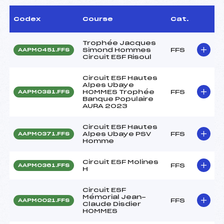
Codex
Course
Cat.
Trophée Jacques
Simond Hommes
FFS
AAPM0451.FFS
Circuit ESF Risoul
Circuit ESF Hautes
Alpes Ubaye
HOMMES Trophée
FFS
AAPM0381.FFS
Banque Populaire
AURA 2023
Circuit ESF Hautes
Alpes Ubaye PSV
FFS
AAPM0371.FFS
Homme
Circuit ESF Molines
FFS
AAPM0361.FFS
H
Circuit ESF
Mémorial Jean-
FFS
AAPM0021.FFS
Claude Disdier
HOMMES