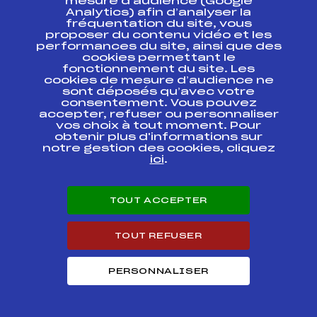
mesure d’audience (Google
HOMMES
Analytics) afin d’analyser la
fréquentation du site, vous
GRAND PRIX DE
proposer du contenu vidéo et les
CHAILLOL COURSE
performances du site, ainsi que des
FFS
AAPM0161.FFS
ESF Slalom
cookies permettant le
HOMMES
fonctionnement du site. Les
cookies de mesure d’audience ne
sont déposés qu’avec votre
CIRCUIT ESF 04/05
consentement. Vous pouvez
QUALIFICATION
STAGIAIRES
FFS
accepter, refuser ou personnaliser
AAPM0081.FFS
REPRISE DE
vos choix à tout moment. Pour
MONETIER
obtenir plus d'informations sur
notre gestion des cookies, cliquez
ici
.
Circuit ESF 04-05 +
CRJ Cadet – 11°
Trophée Banque
FFS
AAPM0041.FFS
Populaire des
TOUT ACCEPTER
Alpes
Résultats Alpin 2011
TOUT REFUSER
PERSONNALISER
Codex
Course
Cat.
GRAND PRIX VALLEE