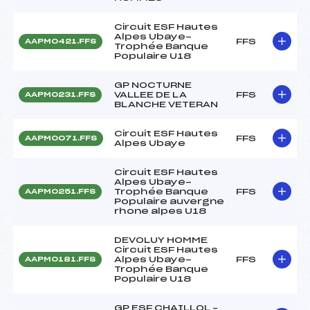
Circuit ESF Hautes
Alpes Ubaye-
FFS
AAPM0421.FFS
Trophée Banque
Populaire U18
GP NOCTURNE
VALLEE DE LA
FFS
AAPM0231.FFS
BLANCHE VETERAN
Circuit ESF Hautes
FFS
AAPM0071.FFS
Alpes Ubaye
Circuit ESF Hautes
Alpes Ubaye-
Trophée Banque
FFS
AAPM0251.FFS
Populaire auvergne
rhone alpes U18
DEVOLUY HOMME
Circuit ESF Hautes
Alpes Ubaye-
FFS
AAPM0181.FFS
Trophée Banque
Populaire U18
GP ESF CHAILLOL –