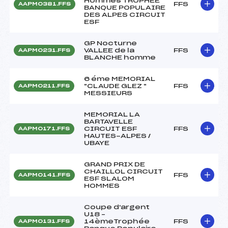
Hommes TROPHEE
FFS
AAPM0381.FFS
BANQUE POPULAIRE
DES ALPES CIRCUIT
ESF
GP Nocturne
VALLEE de la
FFS
AAPM0231.FFS
BLANCHE homme
6 éme MEMORIAL
"CLAUDE GLEZ "
FFS
AAPM0211.FFS
MESSIEURS
MEMORIAL LA
BARTAVELLE
CIRCUIT ESF
FFS
AAPM0171.FFS
HAUTES-ALPES /
UBAYE
GRAND PRIX DE
CHAILLOL CIRCUIT
FFS
AAPM0141.FFS
ESF SLALOM
HOMMES
Coupe d'argent
U18 –
14èmeTrophée
FFS
AAPM0131.FFS