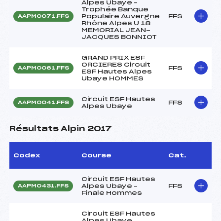
Alpes Ubaye –
Trophée Banque
Populaire Auvergne
FFS
AAPM0071.FFS
Rhône Alpes U 18
MEMORIAL JEAN-
JACQUES BONNIOT
GRAND PRIX ESF
ORCIERES Circuit
FFS
AAPM0061.FFS
ESF Hautes Alpes
Ubaye HOMMES
Circuit ESF Hautes
FFS
AAPM0041.FFS
Alpes Ubaye
Résultats Alpin 2017
Codex
Course
Cat.
Circuit ESF Hautes
Alpes Ubaye –
FFS
AAPM0431.FFS
Finale Hommes
Circuit ESF Hautes
Alpes Ubaye