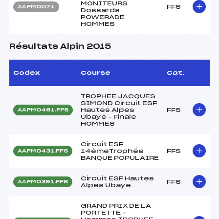
MONITEURS
FFS
AAPM0071
Dossards
POWERADE
HOMMES
Résultats Alpin 2015
Codex
Course
Cat.
TROPHEE JACQUES
SIMOND Circuit ESF
Hautes Alpes
FFS
AAPM0461.FFS
Ubaye – Finale
HOMMES
Circuit ESF
14èmeTrophée
FFS
AAPM0431.FFS
BANQUE POPULAIRE
Circuit ESF Hautes
FFS
AAPM0391.FFS
Alpes Ubaye
GRAND PRIX DE LA
PORTETTE –