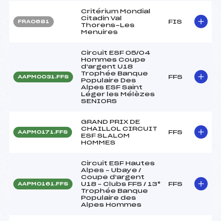
Critérium Mondial
Citadin Val
FIS
FRA0681
Thorens-Les
Menuires
Circuit ESF 05/04
Hommes Coupe
d'argent U18
Trophée Banque
FFS
AAPM0031.FFS
Populaire Des
Alpes ESF Saint
Léger les Mélèzes
SENIORS
GRAND PRIX DE
CHAILLOL CIRCUIT
FFS
AAPM0171.FFS
ESF SLALOM
HOMMES
Circuit ESF Hautes
Alpes – Ubaye /
Coupe d'argent
U18 – Clubs FFS / 13°
FFS
AAPM0161.FFS
Trophée Banque
Populaire des
Alpes Hommes