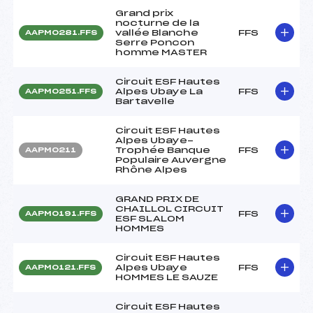
Grand prix
nocturne de la
vallée Blanche
FFS
AAPM0281.FFS
Serre Poncon
homme MASTER
Circuit ESF Hautes
Alpes Ubaye La
FFS
AAPM0251.FFS
Bartavelle
Circuit ESF Hautes
Alpes Ubaye-
Trophée Banque
FFS
AAPM0211
Populaire Auvergne
Rhône Alpes
GRAND PRIX DE
CHAILLOL CIRCUIT
FFS
AAPM0191.FFS
ESF SLALOM
HOMMES
Circuit ESF Hautes
Alpes Ubaye
FFS
AAPM0121.FFS
HOMMES LE SAUZE
Circuit ESF Hautes