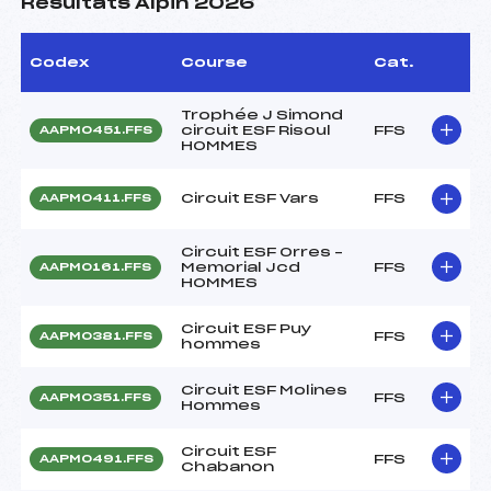
Résultats Alpin 2026
Codex
Course
Cat.
Trophée J Simond
circuit ESF Risoul
FFS
AAPM0451.FFS
HOMMES
Circuit ESF Vars
FFS
AAPM0411.FFS
Circuit ESF Orres –
Memorial Jcd
FFS
AAPM0161.FFS
HOMMES
Circuit ESF Puy
FFS
AAPM0381.FFS
hommes
Circuit ESF Molines
FFS
AAPM0351.FFS
Hommes
Circuit ESF
FFS
AAPM0491.FFS
Chabanon