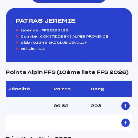
PATRAS JEREMIE
foi(s) le ski
Licence :
FFS2223129
Comité :
COMITE DE SKI ALPES PROVENCE
Club :
01249 SKI CLUB DEVOLUY
Val. Lic. :
Oui
Points Alpin FFS (10ème liste FFS 2026)
Pénalité
Points
Rang
69.82
203