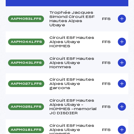
Trophée Jacques
Simond Circuit ESF
FFS
AAPM0531.FFS
Hautes Alpes
Ubaye
Circuit ESF Hautes
Alpes Ubaye
FFS
AAPM0441.FFS
HOMMES
Circuit ESF Hautes
Alpes Ubaye
FFS
AAPM0431.FFS
Hommes
Circuit ESF Hautes
Alpes Ubaye
FFS
AAPM0271.FFS
garcons
Circuit ESF Hautes
Alpes Ubaye –
FFS
AAPM0251.FFS
HOMMES -memorial
JC DISDIER
Circuit ESF Hautes
Alpes Ubaye
FFS
AAPM0181.FFS
HOMMES