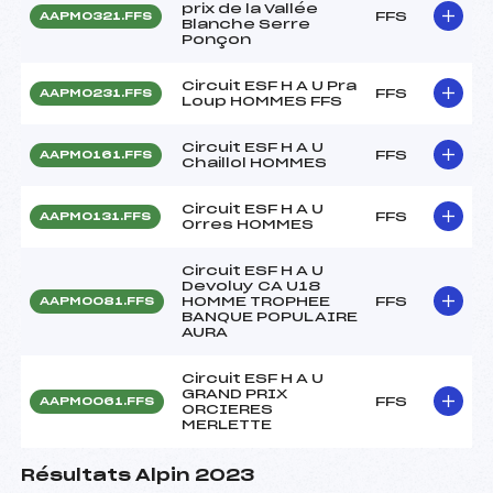
prix de la Vallée
FFS
AAPM0321.FFS
Blanche Serre
Ponçon
Circuit ESF H A U Pra
FFS
AAPM0231.FFS
Loup HOMMES FFS
Circuit ESF H A U
FFS
AAPM0161.FFS
Chaillol HOMMES
Circuit ESF H A U
FFS
AAPM0131.FFS
Orres HOMMES
Circuit ESF H A U
Devoluy CA U18
HOMME TROPHEE
FFS
AAPM0081.FFS
BANQUE POPULAIRE
AURA
Circuit ESF H A U
GRAND PRIX
FFS
AAPM0061.FFS
ORCIERES
MERLETTE
Résultats Alpin 2023