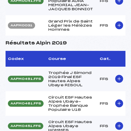
Populaire AURA
FFS
AAPM0041.FFS
MEMORIAL JEAN-
JACQUES BONNIOT
Grand Prix de Saint
Léger les Mélèzes
FFS
AAPM0031
Hommes
Résultats Alpin 2019
Codex
Course
Cat.
Trophée J Simond
2019 Final ESF
FFS
AAPM0491.FFS
Hautes Alpes
Ubaye RISOUL
Circuit ESF Hautes
Alpes Ubaye-
FFS
AAPM0461.FFS
Trophée Banque
Populaire U18
Circuit ESF Hautes
Alpes Ubaye
FFS
AAPM0451.FFS
HOMMES