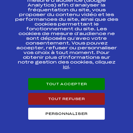
mesure d’audience (Google
SEMAINE DU SKI EN
Analytics) afin d’analyser la
ENTREPRISE ACSCF
fréquentation du site, vous
FFS
AIFF0221.FFS
Challenge
proposer du contenu vidéo et les
Christophe REYNAL
performances du site, ainsi que des
cookies permettant le
fonctionnement du site. Les
25ème Trophée du
FFS
AIFF0044.FFS
cookies de mesure d’audience ne
METRO
sont déposés qu’avec votre
consentement. Vous pouvez
25ème Trophée du
accepter, refuser ou personnaliser
FFS
AIFF0042.FFS
METRO
vos choix à tout moment. Pour
obtenir plus d'informations sur
notre gestion des cookies, cliquez
25ème Trophée du
FFS
AIFF0041.FFS
ici
.
METRO
15EME CHALLENGE
JEAN LAVIGNE –
TOUT ACCEPTER
SLALOM DAMES
FFS
AIFF0162.FFS
"MAGALIE ON
PENSE A TOI"
TOUT REFUSER
15EME CHALLENGE
JEAN LAVIGNE –
FFS
AIFF0161.FFS
PERSONNALISER
GEANT DAMES
Résultats Alpin 2013