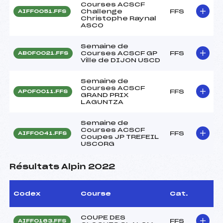
Courses ACSCF
Challenge
FFS
AIFF0051.FFS
Christophe Raynal
ASCO
Semaine de
Courses ACSCF GP
FFS
ABOF0021.FFS
Ville de DIJON USCD
Semaine de
Courses ACSCF
FFS
APOF0011.FFS
GRAND PRIX
LAGUNTZA
Semaine de
Courses ACSCF
FFS
AIFF0041.FFS
Coupes JP TREFEIL
USCORG
Résultats Alpin 2022
Codex
Course
Cat.
COUPE DES
FFS
AIFF0163.FFS