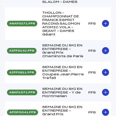
SLALOM – DAMES
THOLLON –
CHAMPIONNAT DE
FRANCE ESPRIT
RACING SALOMON
FFS
ANAF0171.FFS
ATOMIC VOLA –
GEANT – DAMES
Géant
SEMAINE DU SKI EN
ENTREPRISE –
FFS
AIFF0141.FFS
Grand Prix
Cheminots de Paris
SEMAINE DU SKI EN
ENTREPRISE –
FFS
AIFF0211.FFS
Coupes Jean Pierre
Trefeil
SEMAINE DU SKI EN
ENTREPRISE – Y de
FFS
ASAF1071.FFS
Montmelian
SEMAINE DU SKI EN
ENTREPRISE –
FFS
APOF0041.FFS
Grand Prix