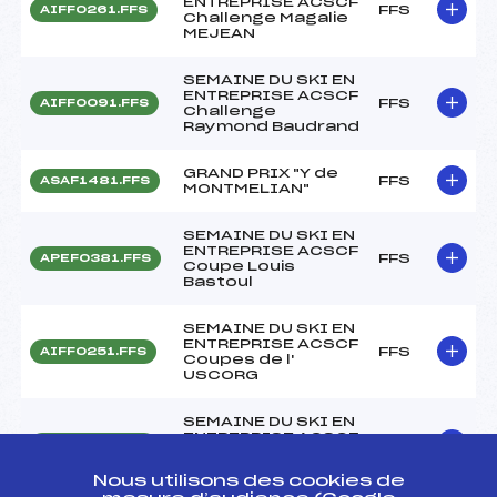
ENTREPRISE ACSCF
FFS
AIFF0261.FFS
Challenge Magalie
MEJEAN
SEMAINE DU SKI EN
ENTREPRISE ACSCF
FFS
AIFF0091.FFS
Challenge
Raymond Baudrand
GRAND PRIX "Y de
FFS
ASAF1481.FFS
MONTMELIAN"
SEMAINE DU SKI EN
ENTREPRISE ACSCF
FFS
APEF0381.FFS
Coupe Louis
Bastoul
SEMAINE DU SKI EN
ENTREPRISE ACSCF
FFS
AIFF0251.FFS
Coupes de l'
USCORG
SEMAINE DU SKI EN
ENTREPRISE ACSCF
FFS
AIFF0231.FFS
Grand Prix des
Cheminots de Paris
Nous utilisons des cookies de