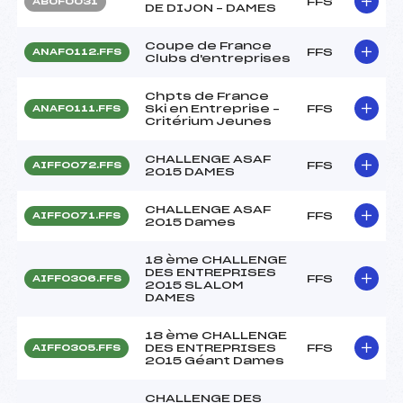
FFS
ABOF0031
DE DIJON – DAMES
Coupe de France
FFS
ANAF0112.FFS
Clubs d'entreprises
Chpts de France
Ski en Entreprise –
FFS
ANAF0111.FFS
Critérium Jeunes
CHALLENGE ASAF
FFS
AIFF0072.FFS
2015 DAMES
CHALLENGE ASAF
FFS
AIFF0071.FFS
2015 Dames
18 ème CHALLENGE
DES ENTREPRISES
FFS
AIFF0306.FFS
2015 SLALOM
DAMES
18 ème CHALLENGE
DES ENTREPRISES
FFS
AIFF0305.FFS
2015 Géant Dames
CHALLENGE DES