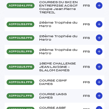
COURSES DU SKI EN
ENTREPRISE ACSCF
FFS
AIFF0241.FFS
Coupe Jean Pierre
TREFEIL
26ème Trophée du
FFS
AIFF0153.FFS
Metro
26ème Trophée du
FFS
AIFF0152.FFS
Metro
26ème Trophée du
FFS
AIFF0151.FFS
Metro
16EME CHALLENGE
JEAN LAVIGNE –
FFS
AIFF0215.FFS
SLALOM DAMES
COURSE CSMF
FFS
AIFF0191.FFS
DAMES
COURSE UASG
FFS
AIFF0171.FFS
DAMES
COURSE ASBF