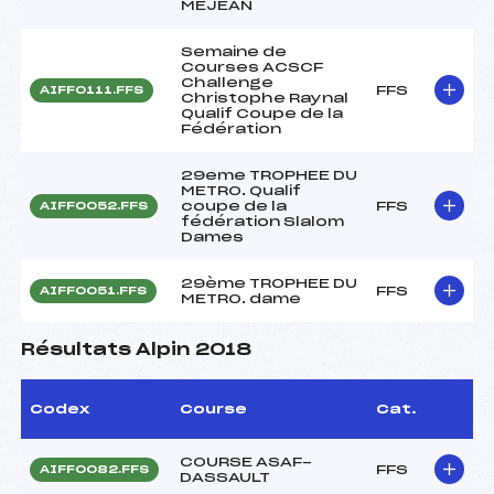
MEJEAN
Semaine de
Courses ACSCF
Challenge
FFS
AIFF0111.FFS
Christophe Raynal
Qualif Coupe de la
Fédération
29eme TROPHEE DU
METRO. Qualif
coupe de la
FFS
AIFF0052.FFS
fédération Slalom
Dames
29ème TROPHEE DU
FFS
AIFF0051.FFS
METRO. dame
Résultats Alpin 2018
Codex
Course
Cat.
COURSE ASAF-
FFS
AIFF0082.FFS
DASSAULT