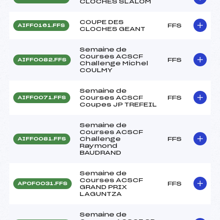
CLOCHES SLALOM
COUPE DES
FFS
AIFF0161.FFS
CLOCHES GEANT
Semaine de
Courses ACSCF
FFS
AIFF0082.FFS
Challenge Michel
COULMY
Semaine de
Courses ACSCF
FFS
AIFF0071.FFS
Coupes JP TREFEIL
Semaine de
Courses ACSCF
Challenge
FFS
AIFF0081.FFS
Raymond
BAUDRAND
Semaine de
Courses ACSCF
FFS
APOF0031.FFS
GRAND PRIX
LAGUNTZA
Semaine de