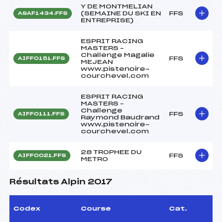
Y DE MONTMELIAN
(SEMAINE DU SKI EN
FFS
ASAF1434.FFS
ENTREPRISE)
ESPRIT RACING
MASTERS –
Challenge Magalie
FFS
AIFF0151.FFS
MEJEAN
www.pistenoire-
courchevel.com
ESPRIT RACING
MASTERS –
Challenge
FFS
AIFF0111.FFS
Raymond Baudrand
www.pistenoire-
courchevel.com
28 TROPHEE DU
FFS
AIFF0021.FFS
METRO
Résultats Alpin 2017
Codex
Course
Cat.