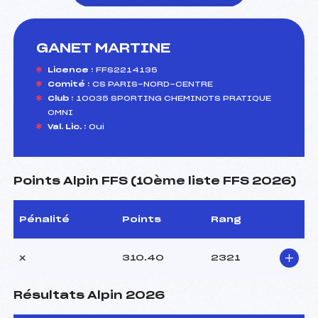
GANET MARTINE
foi(s) le ski
Licence :
FFS2214135
Comité :
CS PARIS-NORD-CENTRE
Club :
10035 SPORTING CHEMINOTS PRATIQUE
OMNI
Val. Lic. :
Oui
Points Alpin FFS (10ème liste FFS 2026)
Pénalité
Points
Rang
x
310.40
2321
Résultats Alpin 2026