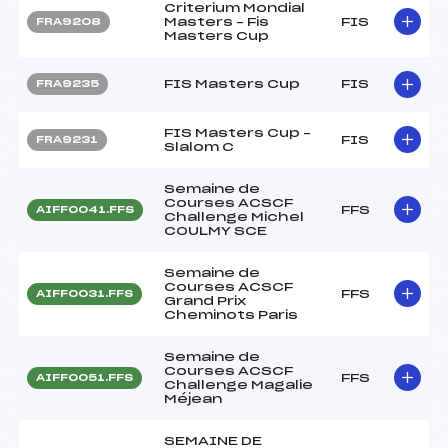
Criterium Mondial
Masters – Fis
FIS
FRA9208
Masters Cup
FIS Masters Cup
FIS
FRA9235
FIS Masters Cup –
FIS
FRA9231
Slalom C
Semaine de
Courses ACSCF
FFS
AIFF0041.FFS
Challenge Michel
COULMY SCE
Semaine de
Courses ACSCF
FFS
AIFF0031.FFS
Grand Prix
Cheminots Paris
Semaine de
Courses ACSCF
FFS
AIFF0051.FFS
Challenge Magalie
Méjean
SEMAINE DE