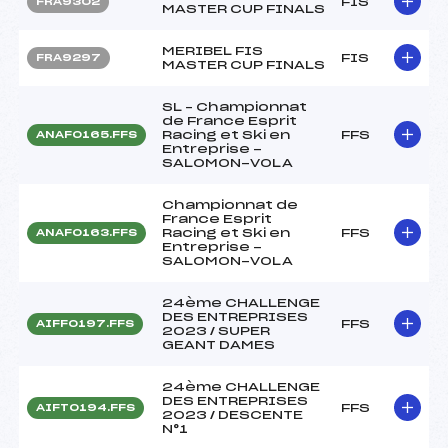
FIS
FRA9302
MASTER CUP FINALS
MERIBEL FIS
FIS
FRA9297
MASTER CUP FINALS
SL – Championnat
de France Esprit
Racing et Ski en
FFS
ANAF0165.FFS
Entreprise -
SALOMON-VOLA
Championnat de
France Esprit
Racing et Ski en
FFS
ANAF0163.FFS
Entreprise -
SALOMON-VOLA
24ème CHALLENGE
DES ENTREPRISES
FFS
AIFF0197.FFS
2023 / SUPER
GEANT DAMES
24ème CHALLENGE
DES ENTREPRISES
FFS
AIFT0194.FFS
2023 / DESCENTE
N°1