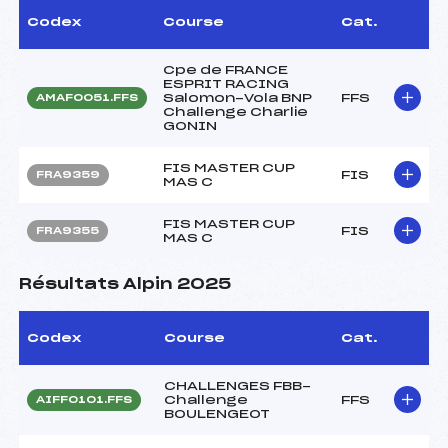
Codex
Course
Cat.
Cpe de FRANCE
ESPRIT RACING
Salomon-Vola BNP
FFS
AMAF0051.FFS
Challenge Charlie
GONIN
FIS MASTER CUP
FIS
FRA9359
MAS C
FIS MASTER CUP
FIS
FRA9355
MAS C
Résultats Alpin 2025
Codex
Course
Cat.
CHALLENGES FBB-
Challenge
FFS
AIFF0101.FFS
BOULENGEOT