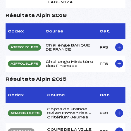
LAGUNTZA
Résultats Alpin 2016
Codex
Course
Cat.
Challenge BANQUE
FFS
AIFF0151.FFS
DE FRANCE
Challenge Ministère
FFS
AIFF0131.FFS
des Finances
Résultats Alpin 2015
Codex
Course
Cat.
Chpts de France
Ski en Entreprise –
FFS
ANAF0113.FFS
Critérium Jeunes
COUPE DE LA VILLE