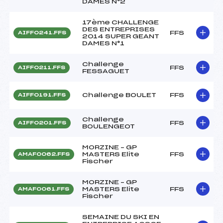
DAMES N°2
17ème CHALLENGE
DES ENTREPRISES
FFS
AIFF0241.FFS
2014 SUPER GEANT
DAMES N°1
Challenge
FFS
AIFF0211.FFS
FESSAGUET
Challenge BOULET
FFS
AIFF0191.FFS
Challenge
FFS
AIFF0201.FFS
BOULENGEOT
MORZINE – GP
MASTERS Elite
FFS
AMAF0062.FFS
Fischer
MORZINE – GP
MASTERS Elite
FFS
AMAF0061.FFS
Fischer
SEMAINE DU SKI EN