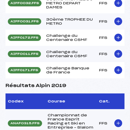
METRO DEPART
FFS
AIFF0032.FFS
DAMES
30ème TROPHEE DU
FFS
AIFF0031.FFS
METRO
Challenge du
FFS
AIFF0172.FFS
Centenaire CSMF
Challenge du
FFS
AIFF0011.FFS
Centenaire CSMF
Challenge Banque
FFS
AIFF0171.FFS
de France
Résultats Alpin 2019
Codex
Course
Cat.
Championnat de
France Esprit
Racing et Ski en
FFS
ANAF0315.FFS
Entreprise – Slalom