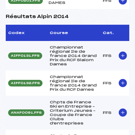
FFS
AIFF0201.FFS
DAMES
Résultats Alpin 2014
Codex
Course
Cat.
Championnat
régional Ile de
france 2014 Grand
FFS
AIFF0131.FFS
Prix du RCF Slalom
Dames
Championnat
régional Ile de
FFS
AIFF0132.FFS
france 2014 Grand
Prix du RCF Dames
Chpts de France
Ski en Entreprise –
Criterium Jeunes –
FFS
ANAF0091.FFS
Coupe de France
Clubs
d'entreprises