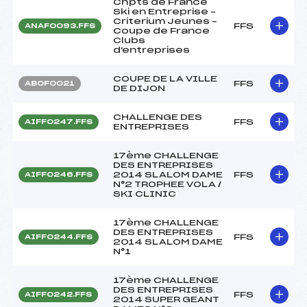
Chpts de France
Ski en Entreprise –
Criterium Jeunes –
FFS
ANAF0093.FFS
Coupe de France
Clubs
d'entreprises
COUPE DE LA VILLE
FFS
ABOF0021
DE DIJON
CHALLENGE DES
FFS
AIFF0247.FFS
ENTREPRISES
17ème CHALLENGE
DES ENTREPRISES
2014 SLALOM DAME
FFS
AIFF0246.FFS
N°2 TROPHEE VOLA /
SKI CLINIC
17ème CHALLENGE
DES ENTREPRISES
FFS
AIFF0244.FFS
2014 SLALOM DAME
N°1
17ème CHALLENGE
DES ENTREPRISES
FFS
AIFF0242.FFS
2014 SUPER GEANT