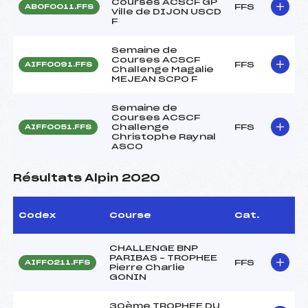
Courses ACSCF GP
FFS
ABOF0011.FFS
Ville de DIJON USCD
F
Semaine de
Courses ACSCF
FFS
AIFF0091.FFS
Challenge Magalie
MEJEAN SCPO F
Semaine de
Courses ACSCF
Challenge
FFS
AIFF0051.FFS
Christophe Raynal
ASCO
Résultats Alpin 2020
Codex
Course
Cat.
CHALLENGE BNP
PARIBAS – TROPHEE
FFS
AIFF0211.FFS
Pierre Charlie
GONIN
30ème TROPHEE DU