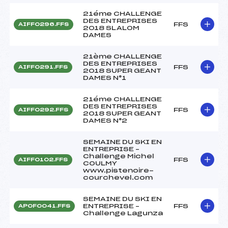
21éme CHALLENGE
DES ENTREPRISES
FFS
AIFF0296.FFS
2018 SLALOM
DAMES
21ème CHALLENGE
DES ENTREPRISES
FFS
AIFF0291.FFS
2018 SUPER GEANT
DAMES N°1
21éme CHALLENGE
DES ENTREPRISES
FFS
AIFF0292.FFS
2018 SUPER GEANT
DAMES N°2
SEMAINE DU SKI EN
ENTREPRISE –
Challenge Michel
FFS
AIFF0102.FFS
COULMY
www.pistenoire-
courchevel.com
SEMAINE DU SKI EN
ENTREPRISE –
FFS
APOF0041.FFS
Challenge Lagunza