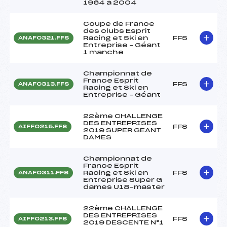
1964 à 2004
Coupe de France
des clubs Esprit
Racing et Ski en
FFS
ANAF0321.FFS
Entreprise – Géant
1 manche
Championnat de
France Esprit
FFS
ANAF0313.FFS
Racing et Ski en
Entreprise – Géant
22ème CHALLENGE
DES ENTREPRISES
FFS
AIFF0215.FFS
2019 SUPER GEANT
DAMES
Championnat de
France Esprit
Racing et Ski en
FFS
ANAF0311.FFS
Entreprise Super G
dames U18-master
22ème CHALLENGE
DES ENTREPRISES
FFS
AIFF0213.FFS
2019 DESCENTE N°1