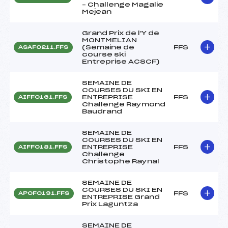
– Challenge Magalie
Mejean
Grand Prix de l'Y de
MONTMELIAN
(Semaine de
FFS
ASAF0211.FFS
course ski
Entreprise ACSCF)
SEMAINE DE
COURSES DU SKI EN
ENTREPRISE
FFS
AIFF0161.FFS
Challenge Raymond
Baudrand
SEMAINE DE
COURSES DU SKI EN
ENTREPRISE
FFS
AIFF0181.FFS
Challenge
Christophe Raynal
SEMAINE DE
COURSES DU SKI EN
FFS
APOF0191.FFS
ENTREPRISE Grand
Prix Laguntza
SEMAINE DE