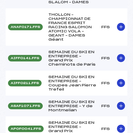
SLALOM – DAMES
THOLLON –
CHAMPIONNAT DE
FRANCE ESPRIT
RACING SALOMON
FFS
ANAF0171.FFS
ATOMIC VOLA –
GEANT – DAMES
Géant
SEMAINE DU SKI EN
ENTREPRISE –
FFS
AIFF0141.FFS
Grand Prix
Cheminots de Paris
SEMAINE DU SKI EN
ENTREPRISE –
FFS
AIFF0211.FFS
Coupes Jean Pierre
Trefeil
SEMAINE DU SKI EN
ENTREPRISE – Y de
FFS
ASAF1071.FFS
Montmelian
SEMAINE DU SKI EN
ENTREPRISE –
FFS
APOF0041.FFS
Grand Prix