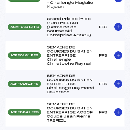
– Challenge Magalie
Mejean
Grand Prix de l'Y de
MONTMELIAN
(Semaine de
FFS
ASAF0211.FFS
course ski
Entreprise ACSCF)
SEMAINE DE
COURSES DU SKI EN
ENTREPRISE
FFS
AIFF0181.FFS
Challenge
Christophe Raynal
SEMAINE DE
COURSES DU SKI EN
ENTREPRISE
FFS
AIFF0161.FFS
Challenge Raymond
Baudrand
SEMAINE DE
COURSES DU SKI EN
ENTREPRISE ACSCF
FFS
AIFF0241.FFS
Coupe Jean Pierre
TREFEIL