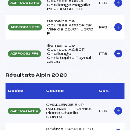
Courses ACSCF
FFS
AIFF0091.FFS
Challenge Magalie
MEJEAN SCPO F
Semaine de
Courses ACSCF GP
FFS
ABOF0011.FFS
Ville de DIJON USCD
F
Semaine de
Courses ACSCF
Challenge
FFS
AIFF0051.FFS
Christophe Raynal
ASCO
Résultats Alpin 2020
Codex
Course
Cat.
CHALLENGE BNP
PARIBAS – TROPHEE
FFS
AIFF0211.FFS
Pierre Charlie
GONIN
30ème TROPHEE DU