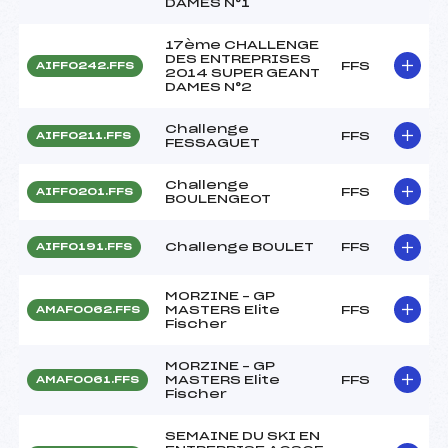
DAMES N°1
17ème CHALLENGE
DES ENTREPRISES
FFS
AIFF0242.FFS
2014 SUPER GEANT
DAMES N°2
Challenge
FFS
AIFF0211.FFS
FESSAGUET
Challenge
FFS
AIFF0201.FFS
BOULENGEOT
Challenge BOULET
FFS
AIFF0191.FFS
MORZINE – GP
MASTERS Elite
FFS
AMAF0062.FFS
Fischer
MORZINE – GP
MASTERS Elite
FFS
AMAF0061.FFS
Fischer
SEMAINE DU SKI EN