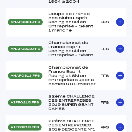
1964 à 2004
Coupe de France
des clubs Esprit
Racing et Ski en
FFS
ANAF0321.FFS
Entreprise – Géant
1 manche
Championnat de
France Esprit
FFS
ANAF0313.FFS
Racing et Ski en
Entreprise – Géant
Championnat de
France Esprit
Racing et Ski en
FFS
ANAF0311.FFS
Entreprise Super G
dames U18-master
22ème CHALLENGE
DES ENTREPRISES
FFS
AIFF0215.FFS
2019 SUPER GEANT
DAMES
22ème CHALLENGE
DES ENTREPRISES
FFS
AIFF0213.FFS
2019 DESCENTE N°1