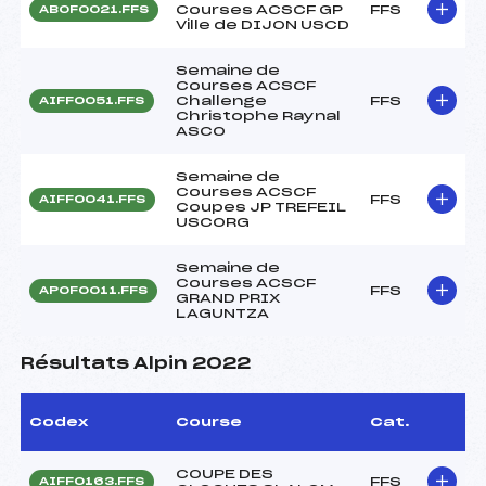
Courses ACSCF GP
FFS
ABOF0021.FFS
Ville de DIJON USCD
Semaine de
Courses ACSCF
Challenge
FFS
AIFF0051.FFS
Christophe Raynal
ASCO
Semaine de
Courses ACSCF
FFS
AIFF0041.FFS
Coupes JP TREFEIL
USCORG
Semaine de
Courses ACSCF
FFS
APOF0011.FFS
GRAND PRIX
LAGUNTZA
Résultats Alpin 2022
Codex
Course
Cat.
COUPE DES
FFS
AIFF0163.FFS