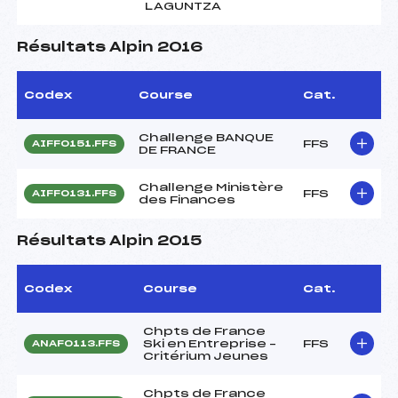
LAGUNTZA
Résultats Alpin 2016
Codex
Course
Cat.
Challenge BANQUE
FFS
AIFF0151.FFS
DE FRANCE
Challenge Ministère
FFS
AIFF0131.FFS
des Finances
Résultats Alpin 2015
Codex
Course
Cat.
Chpts de France
Ski en Entreprise –
FFS
ANAF0113.FFS
Critérium Jeunes
Chpts de France