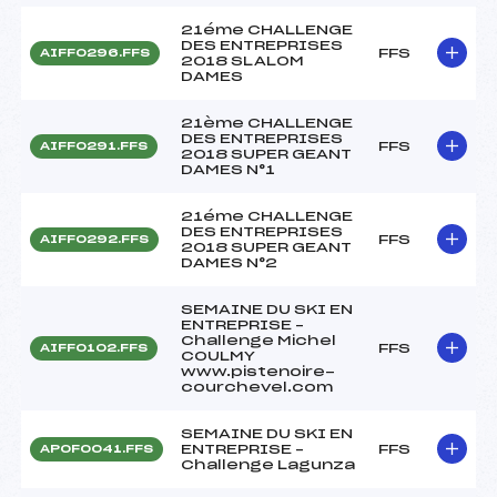
21éme CHALLENGE
DES ENTREPRISES
FFS
AIFF0296.FFS
2018 SLALOM
DAMES
21ème CHALLENGE
DES ENTREPRISES
FFS
AIFF0291.FFS
2018 SUPER GEANT
DAMES N°1
21éme CHALLENGE
DES ENTREPRISES
FFS
AIFF0292.FFS
2018 SUPER GEANT
DAMES N°2
SEMAINE DU SKI EN
ENTREPRISE –
Challenge Michel
FFS
AIFF0102.FFS
COULMY
www.pistenoire-
courchevel.com
SEMAINE DU SKI EN
ENTREPRISE –
FFS
APOF0041.FFS
Challenge Lagunza