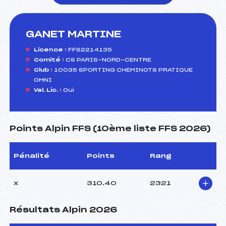
GANET MARTINE
foi(s) le ski
Licence :
FFS2214135
Comité :
CS PARIS-NORD-CENTRE
Club :
10035 SPORTING CHEMINOTS PRATIQUE
OMNI
Val. Lic. :
Oui
Points Alpin FFS (10ème liste FFS 2026)
Pénalité
Points
Rang
x
310.40
2321
Résultats Alpin 2026