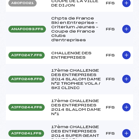
COUPE DE LA VILLE
FFS
ABOF0021
DE DIJON
Chpts de France
Ski en Entreprise –
Criterium Jeunes –
FFS
ANAF0093.FFS
Coupe de France
Clubs
d'entreprises
CHALLENGE DES
FFS
AIFF0247.FFS
ENTREPRISES
17ème CHALLENGE
DES ENTREPRISES
2014 SLALOM DAME
FFS
AIFF0246.FFS
N°2 TROPHEE VOLA /
SKI CLINIC
17ème CHALLENGE
DES ENTREPRISES
FFS
AIFF0244.FFS
2014 SLALOM DAME
N°1
17ème CHALLENGE
DES ENTREPRISES
FFS
AIFF0241.FFS
2014 SUPER GEANT