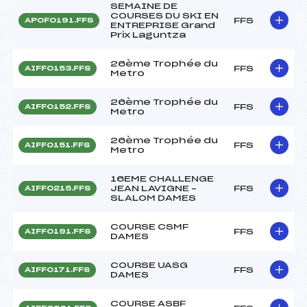
SEMAINE DE
COURSES DU SKI EN
FFS
APOF0191.FFS
ENTREPRISE Grand
Prix Laguntza
26ème Trophée du
FFS
AIFF0153.FFS
Metro
26ème Trophée du
FFS
AIFF0152.FFS
Metro
26ème Trophée du
FFS
AIFF0151.FFS
Metro
16EME CHALLENGE
JEAN LAVIGNE –
FFS
AIFF0215.FFS
SLALOM DAMES
COURSE CSMF
FFS
AIFF0191.FFS
DAMES
COURSE UASG
FFS
AIFF0171.FFS
DAMES
COURSE ASBF