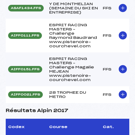
Y DE MONTMELIAN
(SEMAINE DU SKI EN
FFS
ASAF1434.FFS
ENTREPRISE)
ESPRIT RACING
MASTERS –
Challenge
FFS
AIFF0111.FFS
Raymond Baudrand
www.pistenoire-
courchevel.com
ESPRIT RACING
MASTERS –
Challenge Magalie
FFS
AIFF0151.FFS
MEJEAN
www.pistenoire-
courchevel.com
28 TROPHEE DU
FFS
AIFF0021.FFS
METRO
Résultats Alpin 2017
Codex
Course
Cat.