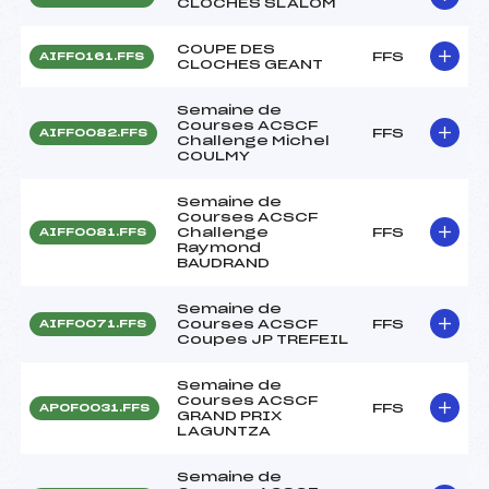
CLOCHES SLALOM
COUPE DES
FFS
AIFF0161.FFS
CLOCHES GEANT
Semaine de
Courses ACSCF
FFS
AIFF0082.FFS
Challenge Michel
COULMY
Semaine de
Courses ACSCF
Challenge
FFS
AIFF0081.FFS
Raymond
BAUDRAND
Semaine de
Courses ACSCF
FFS
AIFF0071.FFS
Coupes JP TREFEIL
Semaine de
Courses ACSCF
FFS
APOF0031.FFS
GRAND PRIX
LAGUNTZA
Semaine de