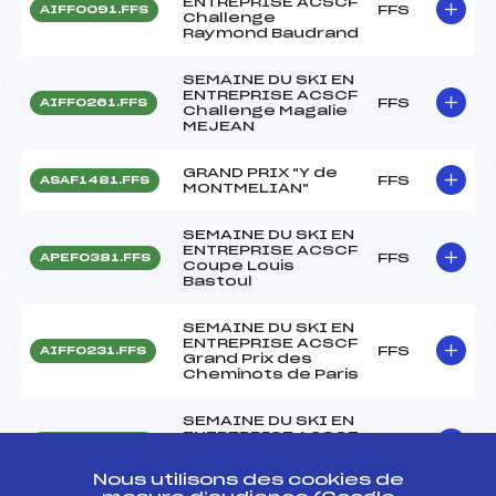
ENTREPRISE ACSCF
FFS
AIFF0091.FFS
Challenge
Raymond Baudrand
SEMAINE DU SKI EN
ENTREPRISE ACSCF
FFS
AIFF0261.FFS
Challenge Magalie
MEJEAN
GRAND PRIX "Y de
FFS
ASAF1481.FFS
MONTMELIAN"
SEMAINE DU SKI EN
ENTREPRISE ACSCF
FFS
APEF0381.FFS
Coupe Louis
Bastoul
SEMAINE DU SKI EN
ENTREPRISE ACSCF
FFS
AIFF0231.FFS
Grand Prix des
Cheminots de Paris
SEMAINE DU SKI EN
ENTREPRISE ACSCF
FFS
AIFF0251.FFS
Coupes de l'
USCORG
Nous utilisons des cookies de