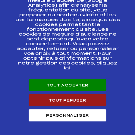
mesure d’audience (Google
SEMAINE DU SKI EN
Analytics) afin d’analyser la
ENTREPRISE ACSCF
fréquentation du site, vous
FFS
AIFF0221.FFS
Challenge
proposer du contenu vidéo et les
Christophe REYNAL
performances du site, ainsi que des
cookies permettant le
fonctionnement du site. Les
25ème Trophée du
FFS
AIFF0044.FFS
cookies de mesure d’audience ne
METRO
sont déposés qu’avec votre
consentement. Vous pouvez
25ème Trophée du
accepter, refuser ou personnaliser
FFS
AIFF0042.FFS
METRO
vos choix à tout moment. Pour
obtenir plus d'informations sur
notre gestion des cookies, cliquez
25ème Trophée du
FFS
AIFF0041.FFS
ici
.
METRO
15EME CHALLENGE
JEAN LAVIGNE –
TOUT ACCEPTER
SLALOM DAMES
FFS
AIFF0162.FFS
"MAGALIE ON
PENSE A TOI"
TOUT REFUSER
15EME CHALLENGE
JEAN LAVIGNE –
FFS
AIFF0161.FFS
PERSONNALISER
GEANT DAMES
Résultats Alpin 2013