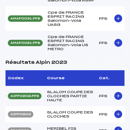
Salomon-Vola ASAF
Cpe de FRANCE
ESPRIT RACING
FFS
AMAF0031.FFS
Salomon-Vola
UASG
Cpe de FRANCE
ESPRIT RACING
FFS
AMAF0021.FFS
Salomon-Vola US
METRO
Résultats Alpin 2023
Codex
Course
Cat.
SLALOM COUPE DES
CLOCHES PARTIE
FFS
AIFF0202.FFS
HAUTE
SLALOM COUPE DES
FFS
AIFF0203
CLOCHES
MERIBEL FIS