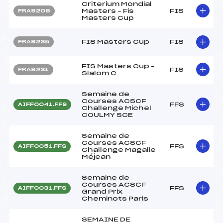
Criterium Mondial
Masters – Fis
FIS
FRA9208
Masters Cup
FIS Masters Cup
FIS
FRA9235
FIS Masters Cup –
FIS
FRA9231
Slalom C
Semaine de
Courses ACSCF
FFS
AIFF0041.FFS
Challenge Michel
COULMY SCE
Semaine de
Courses ACSCF
FFS
AIFF0051.FFS
Challenge Magalie
Méjean
Semaine de
Courses ACSCF
FFS
AIFF0031.FFS
Grand Prix
Cheminots Paris
SEMAINE DE