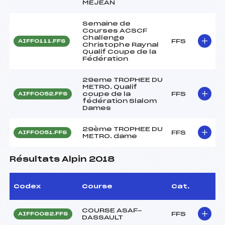
MEJEAN
Semaine de
Courses ACSCF
Challenge
FFS
AIFF0111.FFS
Christophe Raynal
Qualif Coupe de la
Fédération
29eme TROPHEE DU
METRO. Qualif
coupe de la
FFS
AIFF0052.FFS
fédération Slalom
Dames
29ème TROPHEE DU
FFS
AIFF0051.FFS
METRO. dame
Résultats Alpin 2018
Codex
Course
Cat.
COURSE ASAF-
FFS
AIFF0082.FFS
DASSAULT