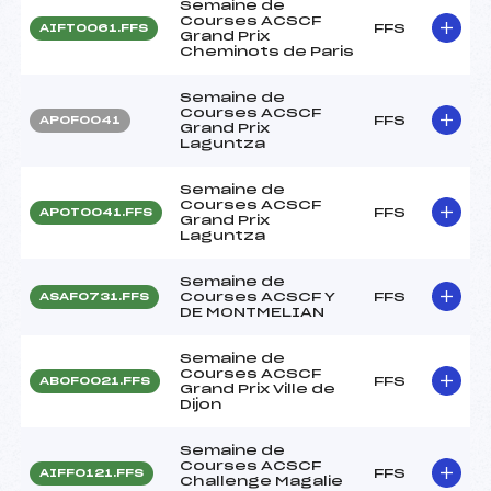
Semaine de
Courses ACSCF
FFS
AIFT0061.FFS
Grand Prix
Cheminots de Paris
Semaine de
Courses ACSCF
FFS
APOF0041
Grand Prix
Laguntza
Semaine de
Courses ACSCF
FFS
APOT0041.FFS
Grand Prix
Laguntza
Semaine de
Courses ACSCF Y
FFS
ASAF0731.FFS
DE MONTMELIAN
Semaine de
Courses ACSCF
FFS
ABOF0021.FFS
Grand Prix Ville de
Dijon
Semaine de
Courses ACSCF
FFS
AIFF0121.FFS
Challenge Magalie