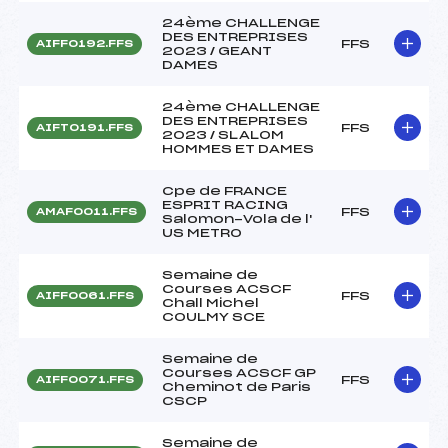
24ème CHALLENGE
DES ENTREPRISES
FFS
AIFF0192.FFS
2023 / GEANT
DAMES
24ème CHALLENGE
DES ENTREPRISES
FFS
AIFT0191.FFS
2023 / SLALOM
HOMMES ET DAMES
Cpe de FRANCE
ESPRIT RACING
FFS
AMAF0011.FFS
Salomon-Vola de l'
US METRO
Semaine de
Courses ACSCF
FFS
AIFF0061.FFS
Chall Michel
COULMY SCE
Semaine de
Courses ACSCF GP
FFS
AIFF0071.FFS
Cheminot de Paris
CSCP
Semaine de