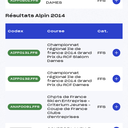
FFS
AIFF0201.FFS
DAMES
Résultats Alpin 2014
Codex
Course
Cat.
Championnat
régional Ile de
france 2014 Grand
FFS
AIFF0131.FFS
Prix du RCF Slalom
Dames
Championnat
régional Ile de
FFS
AIFF0132.FFS
france 2014 Grand
Prix du RCF Dames
Chpts de France
Ski en Entreprise –
Criterium Jeunes –
FFS
ANAF0091.FFS
Coupe de France
Clubs
d'entreprises