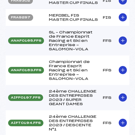
FIS
FRA9302
MASTER CUP FINALS
MERIBEL FIS
FIS
FRA9297
MASTER CUP FINALS
SL – Championnat
de France Esprit
Racing et Ski en
FFS
ANAF0165.FFS
Entreprise -
SALOMON-VOLA
Championnat de
France Esprit
Racing et Ski en
FFS
ANAF0163.FFS
Entreprise -
SALOMON-VOLA
24ème CHALLENGE
DES ENTREPRISES
FFS
AIFF0197.FFS
2023 / SUPER
GEANT DAMES
24ème CHALLENGE
DES ENTREPRISES
FFS
AIFT0194.FFS
2023 / DESCENTE
N°1