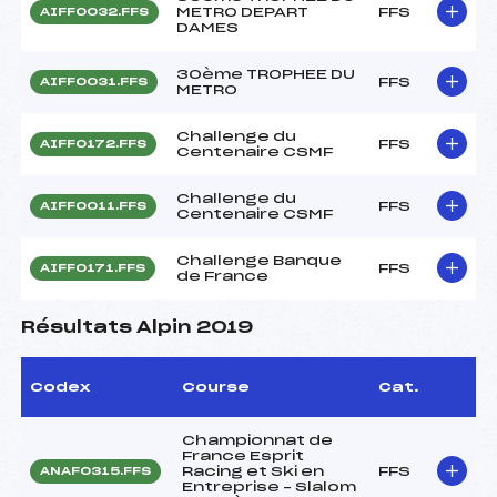
METRO DEPART
FFS
AIFF0032.FFS
DAMES
30ème TROPHEE DU
FFS
AIFF0031.FFS
METRO
Challenge du
FFS
AIFF0172.FFS
Centenaire CSMF
Challenge du
FFS
AIFF0011.FFS
Centenaire CSMF
Challenge Banque
FFS
AIFF0171.FFS
de France
Résultats Alpin 2019
Codex
Course
Cat.
Championnat de
France Esprit
Racing et Ski en
FFS
ANAF0315.FFS
Entreprise – Slalom