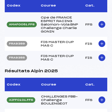
Codex
Course
Cat.
Cpe de FRANCE
ESPRIT RACING
Salomon-Vola BNP
FFS
AMAF0051.FFS
Challenge Charlie
GONIN
FIS MASTER CUP
FIS
FRA9359
MAS C
FIS MASTER CUP
FIS
FRA9355
MAS C
Résultats Alpin 2025
Codex
Course
Cat.
CHALLENGES FBB-
Challenge
FFS
AIFF0101.FFS
BOULENGEOT