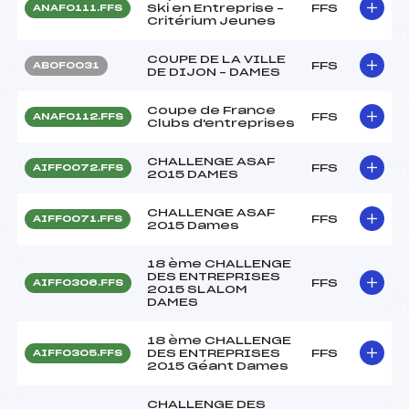
Ski en Entreprise –
FFS
ANAF0111.FFS
Critérium Jeunes
COUPE DE LA VILLE
FFS
ABOF0031
DE DIJON – DAMES
Coupe de France
FFS
ANAF0112.FFS
Clubs d'entreprises
CHALLENGE ASAF
FFS
AIFF0072.FFS
2015 DAMES
CHALLENGE ASAF
FFS
AIFF0071.FFS
2015 Dames
18 ème CHALLENGE
DES ENTREPRISES
FFS
AIFF0306.FFS
2015 SLALOM
DAMES
18 ème CHALLENGE
DES ENTREPRISES
FFS
AIFF0305.FFS
2015 Géant Dames
CHALLENGE DES