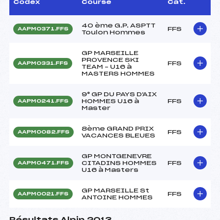
Codex
Course
Cat.
40 ème G.P. ASPTT
FFS
AAPM0371.FFS
Toulon Hommes
GP MARSEILLE
PROVENCE SKI
FFS
AAPM0331.FFS
TEAM – U16 à
MASTERS HOMMES
9° GP DU PAYS D'AIX
HOMMES U16 à
FFS
AAPM0241.FFS
Master
8ème GRAND PRIX
FFS
AAPM0082.FFS
VACANCES BLEUES
GP MONTGENEVRE
CITADINS HOMMES
FFS
AAPM0471.FFS
U16 à Masters
GP MARSEILLE St
FFS
AAPM0021.FFS
ANTOINE HOMMES