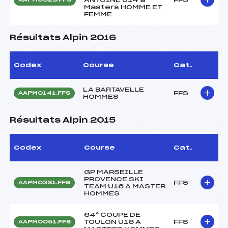
Masters HOMME ET
FEMME
Résultats Alpin 2016
Codex
Course
Cat.
LA BARTAVELLE
FFS
AAPM0141.FFS
HOMMES
Résultats Alpin 2015
Codex
Course
Cat.
GP MARSEILLE
PROVENCE SKI
FFS
AAPM0331.FFS
TEAM U16 A MASTER
HOMMES
64° COUPE DE
TOULON U16 A
FFS
AAPM0051.FFS