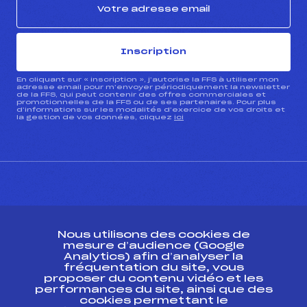
Inscription
En cliquant sur « inscription », j’autorise la FFS à utiliser mon
adresse email pour m’envoyer périodiquement la newsletter
de la FFS, qui peut contenir des offres commerciales et
promotionnelles de la FFS ou de ses partenaires. Pour plus
d’informations sur les modalités d’exercice de vos droits et
la gestion de vos données, cliquez
ici
CONTACT
Nous utilisons des cookies de
ESPACE PRESSE
mesure d’audience (Google
Analytics) afin d’analyser la
fréquentation du site, vous
Ressources
proposer du contenu vidéo et les
performances du site, ainsi que des
Pass’Neige
cookies permettant le