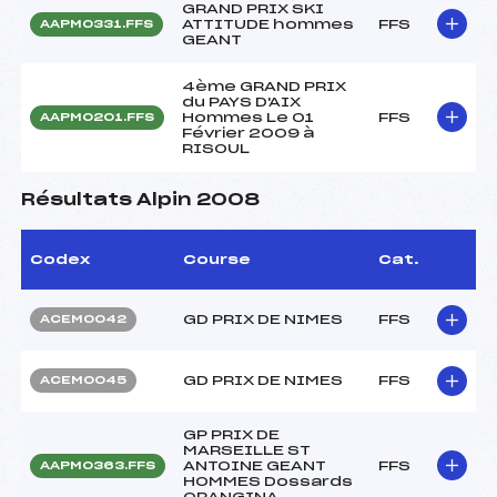
GRAND PRIX SKI
ATTITUDE hommes
FFS
AAPM0331.FFS
GEANT
4ème GRAND PRIX
du PAYS D'AIX
Hommes Le 01
FFS
AAPM0201.FFS
Février 2009 à
RISOUL
Résultats Alpin 2008
Codex
Course
Cat.
GD PRIX DE NIMES
FFS
ACEM0042
GD PRIX DE NIMES
FFS
ACEM0045
GP PRIX DE
MARSEILLE ST
ANTOINE GEANT
FFS
AAPM0363.FFS
HOMMES Dossards
ORANGINA