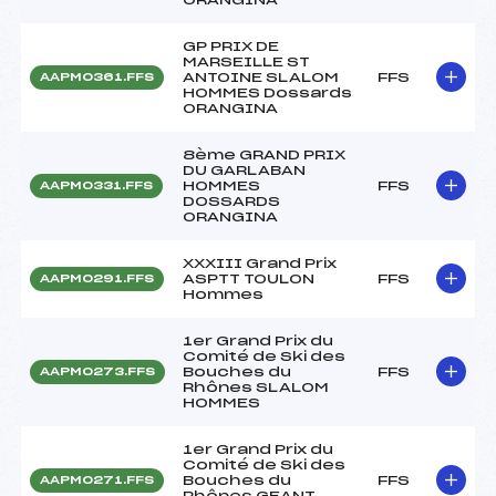
GP PRIX DE
MARSEILLE ST
ANTOINE SLALOM
FFS
AAPM0361.FFS
HOMMES Dossards
ORANGINA
8ème GRAND PRIX
DU GARLABAN
HOMMES
FFS
AAPM0331.FFS
DOSSARDS
ORANGINA
XXXIII Grand Prix
ASPTT TOULON
FFS
AAPM0291.FFS
Hommes
1er Grand Prix du
Comité de Ski des
Bouches du
FFS
AAPM0273.FFS
Rhônes SLALOM
HOMMES
1er Grand Prix du
Comité de Ski des
Bouches du
FFS
AAPM0271.FFS
Rhônes GEANT