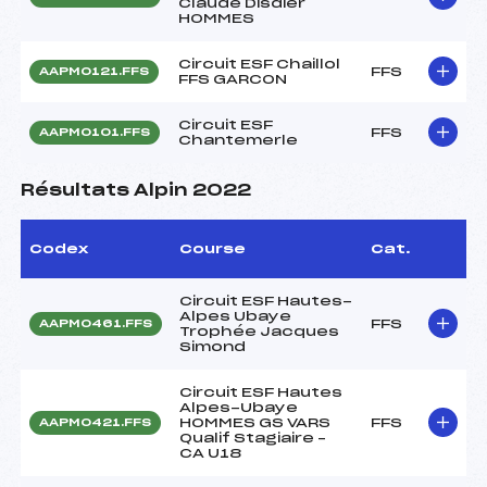
Claude Disdier
HOMMES
Circuit ESF Chaillol
FFS
AAPM0121.FFS
FFS GARCON
Circuit ESF
FFS
AAPM0101.FFS
Chantemerle
Résultats Alpin 2022
Codex
Course
Cat.
Circuit ESF Hautes-
Alpes Ubaye
FFS
AAPM0461.FFS
Trophée Jacques
Simond
Circuit ESF Hautes
Alpes-Ubaye
HOMMES GS VARS
FFS
AAPM0421.FFS
Qualif Stagiaire –
CA U18