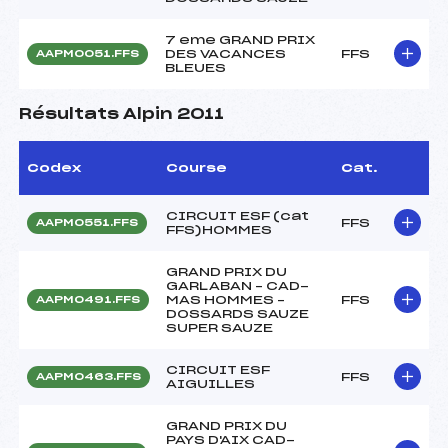
7 eme GRAND PRIX
DES VACANCES
FFS
AAPM0051.FFS
BLEUES
Résultats Alpin 2011
Codex
Course
Cat.
CIRCUIT ESF (cat
FFS
AAPM0551.FFS
FFS)HOMMES
GRAND PRIX DU
GARLABAN – CAD-
MAS HOMMES –
FFS
AAPM0491.FFS
DOSSARDS SAUZE
SUPER SAUZE
CIRCUIT ESF
FFS
AAPM0463.FFS
AIGUILLES
GRAND PRIX DU
PAYS D'AIX CAD-