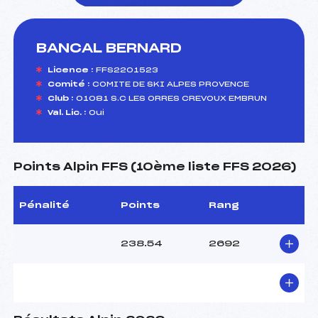
BANCAL BERNARD
foi(s) le ski
Licence :
FFS2201523
Comité :
COMITE DE SKI ALPES PROVENCE
Club :
01081 S.C LES ORRES CREVOUX EMBRUN
Val. Lic. :
Oui
Points Alpin FFS (10ème liste FFS 2026)
Pénalité
Points
Rang
238.54
2692