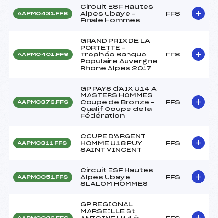
Circuit ESF Hautes
Alpes Ubaye –
FFS
AAPM0431.FFS
Finale Hommes
GRAND PRIX DE LA
PORTETTE –
Trophée Banque
FFS
AAPM0401.FFS
Populaire Auvergne
Rhone Alpes 2017
GP PAYS d'AIX U14 A
MASTERS HOMMES
Coupe de Bronze –
FFS
AAPM0373.FFS
Qualif Coupe de la
Fédération
COUPE D'ARGENT
HOMME U18 PUY
FFS
AAPM0311.FFS
SAINT VINCENT
Circuit ESF Hautes
Alpes Ubaye
FFS
AAPM0051.FFS
SLALOM HOMMES
GP REGIONAL
MARSEILLE St
ANTOINE U14 à
FFS
AAPM0023.FFS