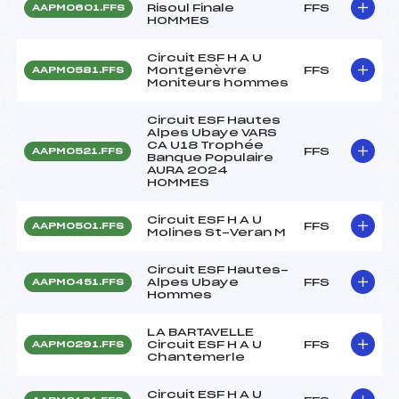
Risoul Finale
FFS
AAPM0601.FFS
HOMMES
Circuit ESF H A U
Montgenèvre
FFS
AAPM0581.FFS
Moniteurs hommes
Circuit ESF Hautes
Alpes Ubaye VARS
CA U18 Trophée
FFS
AAPM0521.FFS
Banque Populaire
AURA 2024
HOMMES
Circuit ESF H A U
FFS
AAPM0501.FFS
Molines St-Veran M
Circuit ESF Hautes-
Alpes Ubaye
FFS
AAPM0451.FFS
Hommes
LA BARTAVELLE
Circuit ESF H A U
FFS
AAPM0291.FFS
Chantemerle
Circuit ESF H A U