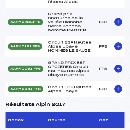
Rhône Alpes
Grand prix
nocturne de la
vallée Blanche
FFS
AAPM0281.FFS
Serre Poncon
homme MASTER
Circuit ESF Hautes
Alpes Ubaye
FFS
AAPM0121.FFS
HOMMES LE SAUZE
GRAND PRIX ESF
ORCIERES Circuit
FFS
AAPM0061.FFS
ESF Hautes Alpes
Ubaye HOMMES
Circuit ESF Hautes
FFS
AAPM0041.FFS
Alpes Ubaye
Résultats Alpin 2017
Codex
Course
Cat.