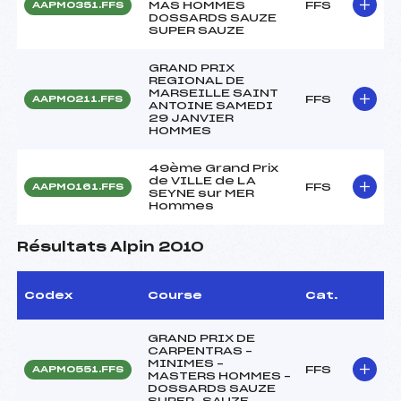
MAS HOMMES
FFS
AAPM0351.FFS
DOSSARDS SAUZE
SUPER SAUZE
GRAND PRIX
REGIONAL DE
MARSEILLE SAINT
FFS
AAPM0211.FFS
ANTOINE SAMEDI
29 JANVIER
HOMMES
49ème Grand Prix
de VILLE de LA
FFS
AAPM0161.FFS
SEYNE sur MER
Hommes
Résultats Alpin 2010
Codex
Course
Cat.
GRAND PRIX DE
CARPENTRAS –
MINIMES –
FFS
AAPM0551.FFS
MASTERS HOMMES –
DOSSARDS SAUZE
SUPER-SAUZE