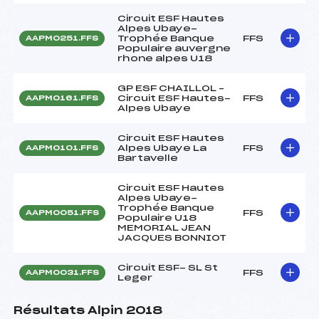
Circuit ESF Hautes
Alpes Ubaye-
Trophée Banque
FFS
AAPM0251.FFS
Populaire auvergne
rhone alpes U18
GP ESF CHAILLOL –
Circuit ESF Hautes-
FFS
AAPM0161.FFS
Alpes Ubaye
Circuit ESF Hautes
Alpes Ubaye La
FFS
AAPM0101.FFS
Bartavelle
Circuit ESF Hautes
Alpes Ubaye-
Trophée Banque
FFS
AAPM0051.FFS
Populaire U18
MEMORIAL JEAN
JACQUES BONNIOT
Circuit ESF- SL St
FFS
AAPM0031.FFS
Leger
Résultats Alpin 2018