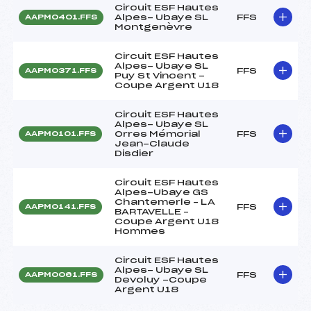
Circuit ESF Hautes
Alpes- Ubaye SL
FFS
AAPM0401.FFS
Montgenèvre
Circuit ESF Hautes
Alpes- Ubaye SL
FFS
AAPM0371.FFS
Puy St Vincent -
Coupe Argent U18
Circuit ESF Hautes
Alpes- Ubaye SL
Orres Mémorial
FFS
AAPM0101.FFS
Jean-Claude
Disdier
Circuit ESF Hautes
Alpes-Ubaye GS
Chantemerle – LA
FFS
AAPM0141.FFS
BARTAVELLE –
Coupe Argent U18
Hommes
Circuit ESF Hautes
Alpes- Ubaye SL
FFS
AAPM0061.FFS
Devoluy -Coupe
Argent U18