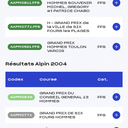
HOMMES SOUVENIR
FFS
AAPM0811.FFS
MICHEL, GREGORY
et PATRICE CHABO
H – GRAND PRIX de
la VILLE de SIX
FFS
AAPM0771.FFS
FOURS les PLAGES
GRAND PRIX
HOMMES TOULON
FFS
AAPM0521.FFS
VAROIS
Résultats Alpin 2004
Codex
Course
Cat.
GRAND PRIX DU
CONSEIL GENERAL 13
FFS
AAPM0942
HOMMES
GRAND PRIX DE SIX
FFS
AAPM0771
FOURS HOMMES