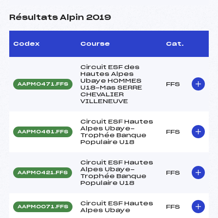
Résultats Alpin 2019
Codex
Course
Cat.
Circuit ESF des
Hautes Alpes
Ubaye HOMMES
FFS
AAPM0471.FFS
U18-Mas SERRE
CHEVALIER
VILLENEUVE
Circuit ESF Hautes
Alpes Ubaye-
FFS
AAPM0461.FFS
Trophée Banque
Populaire U18
Circuit ESF Hautes
Alpes Ubaye-
FFS
AAPM0421.FFS
Trophée Banque
Populaire U18
Circuit ESF Hautes
FFS
AAPM0071.FFS
Alpes Ubaye