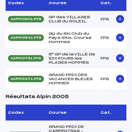
Codex
Course
Cat.
GP des VILLAGES
FFS
AAPM0901.FFS
CLUB du SOLEIL
Gp du Ski Club du
Pays d'Aix. Course
FFS
AAPM0941.FFS
Hommes
6° GP de la VILLE de
SIX FOURS les
FFS
AAPM0751.FFS
PLAGES HOMMES
GRAND PRIX DES
VACANCES BLEUES
FFS
AAPM0471.FFS
HOMMES
Résultats Alpin 2005
Codex
Course
Cat.
GRAND PRIX DE
CARPENTRAS –