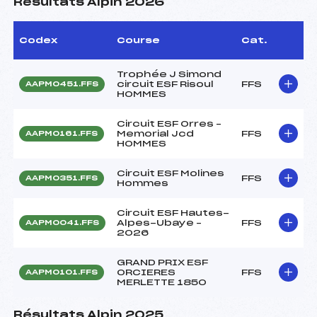
Résultats Alpin 2026
Codex
Course
Cat.
Trophée J Simond
circuit ESF Risoul
FFS
AAPM0451.FFS
HOMMES
Circuit ESF Orres –
Memorial Jcd
FFS
AAPM0161.FFS
HOMMES
Circuit ESF Molines
FFS
AAPM0351.FFS
Hommes
Circuit ESF Hautes-
Alpes-Ubaye –
FFS
AAPM0041.FFS
2026
GRAND PRIX ESF
ORCIERES
FFS
AAPM0101.FFS
MERLETTE 1850
Résultats Alpin 2025