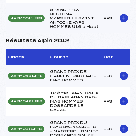
GRAND PRIX
REGIONAL
MARSEILLE SAINT
FFS
AAPM0011.FFS
ANTOINE VARS
HOMMES U16 à Mast
Résultats Alpin 2012
Codex
Course
Cat.
GRAND PRIX DE
CARPENTRAS CAD-
FFS
AAPM0491.FFS
MAS HOMMES
12 ème GRAND PRIX
DU GARLABAN CAD-
MAS HOMMES
FFS
AAPM0421.FFS
DOSSARDS LE
SAUZE
GRAND PRIX DU
PAYS D'AIX CADETS
FFS
AAPM0311.FFS
– MASTERS HOMMES
DOSSARDS SAUZE