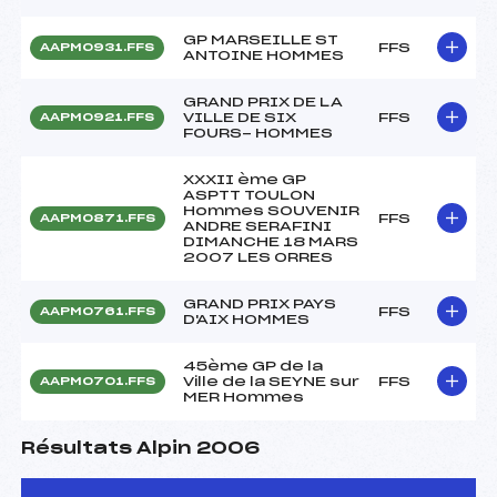
GP MARSEILLE ST
FFS
AAPM0931.FFS
ANTOINE HOMMES
GRAND PRIX DE LA
VILLE DE SIX
FFS
AAPM0921.FFS
FOURS- HOMMES
XXXII ème GP
ASPTT TOULON
Hommes SOUVENIR
FFS
AAPM0871.FFS
ANDRE SERAFINI
DIMANCHE 18 MARS
2007 LES ORRES
GRAND PRIX PAYS
FFS
AAPM0761.FFS
D'AIX HOMMES
45ème GP de la
Ville de la SEYNE sur
FFS
AAPM0701.FFS
MER Hommes
Résultats Alpin 2006