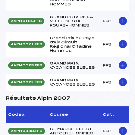
HOMMES
GRAND PRIX DE LA
VILLE DE SIX
FFS
AAPM0181.FFS
FOURS-HOMMES
Grand Prix du Pays
d'Aix Circuit
FFS
AAPM0071.FFS
Régional Citadins
Hommes
GRAND PRIX
FFS
AAPM0023.FFS
VACANCES BLEUES
GRAND PRIX
FFS
AAPM0021.FFS
VACANCES BLEUES
Résultats Alpin 2007
Codex
Course
Cat.
GP MARSEILLE ST
FFS
AAPM0933.FFS
ANTOINE HOMMES