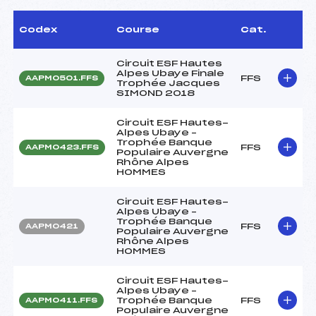
Codex
Course
Cat.
Circuit ESF Hautes
Alpes Ubaye Finale
FFS
AAPM0501.FFS
Trophée Jacques
SIMOND 2018
Circuit ESF Hautes-
Alpes Ubaye –
Trophée Banque
FFS
AAPM0423.FFS
Populaire Auvergne
Rhône Alpes
HOMMES
Circuit ESF Hautes-
Alpes Ubaye –
Trophée Banque
FFS
AAPM0421
Populaire Auvergne
Rhône Alpes
HOMMES
Circuit ESF Hautes-
Alpes Ubaye –
Trophée Banque
FFS
AAPM0411.FFS
Populaire Auvergne