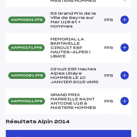
MASTERS HOMMES
53 Grand Prix de la
Ville de Seyne sur
FFS
AAPM0201.FFS
Mer U16 et +
Hommes
MEMORIAL LA
BARTAVELLE
CIRCUIT ESF
FFS
AAPM0171.FFS
HAUTES-ALPES /
UBAYE
Circuit ESF Hautes
Alpes Ubaye
FFS
AAPM0061.FFS
HOMMES LE 10
JANVIER 2015 VARS
GRAND PRIX
MARSEILLE SAINT
FFS
AAPM0011.FFS
ANTOINE U16 à
MASTERS HOMMES
Résultats Alpin 2014