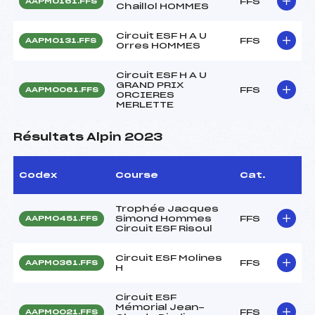
FFS
AAPM0161.FFS
Chaillol HOMMES
Circuit ESF H A U
FFS
AAPM0131.FFS
Orres HOMMES
Circuit ESF H A U
GRAND PRIX
FFS
AAPM0061.FFS
ORCIERES
MERLETTE
Résultats Alpin 2023
Codex
Course
Cat.
Trophée Jacques
Simond Hommes
FFS
AAPM0451.FFS
Circuit ESF Risoul
Circuit ESF Molines
FFS
AAPM0361.FFS
H
Circuit ESF
Mémorial Jean-
FFS
AAPM0021.FFS