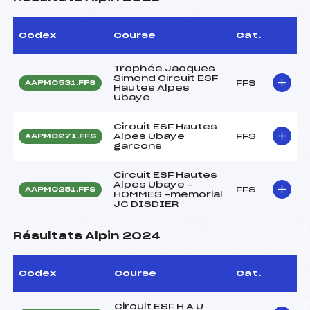
Codex
Course
Cat.
Trophée Jacques
Simond Circuit ESF
FFS
AAPM0531.FFS
Hautes Alpes
Ubaye
Circuit ESF Hautes
Alpes Ubaye
FFS
AAPM0271.FFS
garcons
Circuit ESF Hautes
Alpes Ubaye –
FFS
AAPM0251.FFS
HOMMES -memorial
JC DISDIER
Résultats Alpin 2024
Codex
Course
Cat.
Circuit ESF H A U