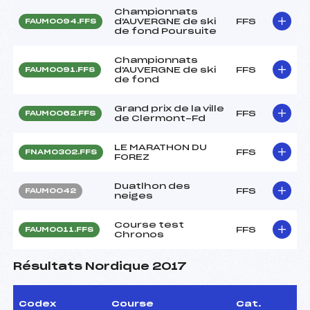
Championnats
d'AUVERGNE de ski
FFS
FAUM0094.FFS
de fond Poursuite
Championnats
d'AUVERGNE de ski
FFS
FAUM0091.FFS
de fond
Grand prix de la ville
FFS
FAUM0062.FFS
de Clermont-Fd
LE MARATHON DU
FFS
FNAM0302.FFS
FOREZ
Duatlhon des
FFS
FAUM0042
neiges
Course test
FFS
FAUM0011.FFS
Chronos
Résultats Nordique 2017
Codex
Course
Cat.