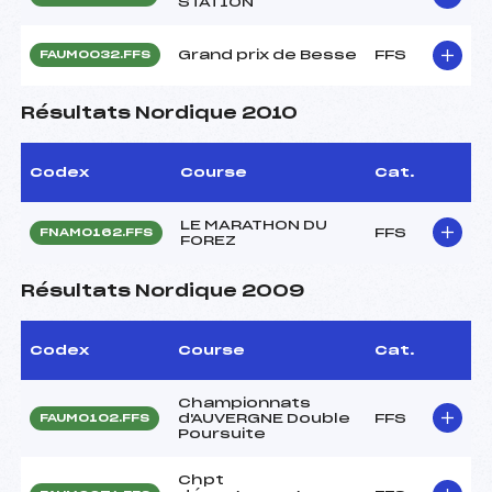
STATION
Grand prix de Besse
FFS
FAUM0032.FFS
Résultats Nordique 2010
Codex
Course
Cat.
LE MARATHON DU
FFS
FNAM0162.FFS
FOREZ
Résultats Nordique 2009
Codex
Course
Cat.
Championnats
d'AUVERGNE Double
FFS
FAUM0102.FFS
Poursuite
Chpt