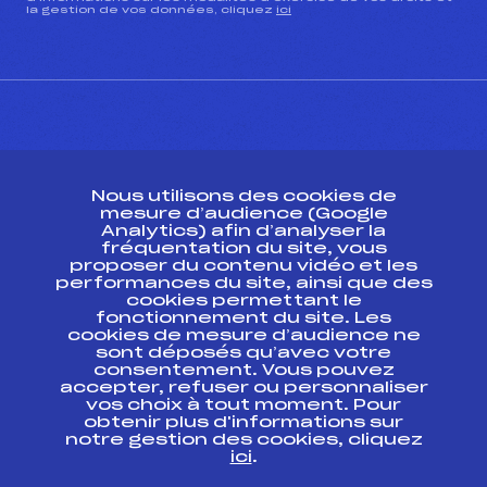
la gestion de vos données, cliquez
ici
CONTACT
Nous utilisons des cookies de
ESPACE PRESSE
mesure d’audience (Google
Analytics) afin d’analyser la
fréquentation du site, vous
Ressources
proposer du contenu vidéo et les
performances du site, ainsi que des
Pass’Neige
cookies permettant le
Projet sportif fédéral
fonctionnement du site. Les
cookies de mesure d’audience ne
Projet de performance fédéral
sont déposés qu’avec votre
Antidopage
consentement. Vous pouvez
Pôle Développement, Formation, Suivi
accepter, refuser ou personnaliser
Scientifique
vos choix à tout moment. Pour
Listes ministérielles
obtenir plus d'informations sur
notre gestion des cookies, cliquez
Pôle vie de l’athlète
ici
.
Enseignement professionnel