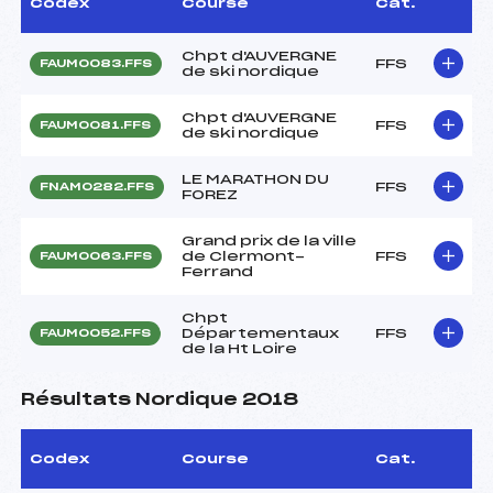
Codex
Course
Cat.
Chpt d'AUVERGNE
FFS
FAUM0083.FFS
de ski nordique
Chpt d'AUVERGNE
FFS
FAUM0081.FFS
de ski nordique
LE MARATHON DU
FFS
FNAM0282.FFS
FOREZ
Grand prix de la ville
de Clermont-
FFS
FAUM0063.FFS
Ferrand
Chpt
Départementaux
FFS
FAUM0052.FFS
de la Ht Loire
Résultats Nordique 2018
Codex
Course
Cat.