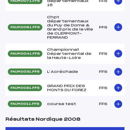
départementaux
FFS
FAUM0071.FFS
15
Chpt
départementaux
du Puy de Dome &
FFS
FAUM0061.FFS
Grand prix de la ville
de CLERMONT-
FERRAND
Championnat
Départemental de
FFS
FAUM0041.FFS
la Haute-Loire
L' Acréchade
FFS
FAUM0031.FFS
GRAND PRIX DES
FFS
FAUM0021.FFS
MONTS DU FOREZ
course test
FFS
FAUM0011.FFS
Résultats Nordique 2008