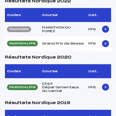
Résultats Nordique 2022
Codex
Course
Cat.
MARATHON DU
FFS
FNAM0252
FOREZ
Grand Prix de Besse
FFS
FAUM0041.FFS
Résultats Nordique 2020
Codex
Course
Cat.
Chpt
Départementaux
FFS
FAUM0041.FFS
du cantal
Résultats Nordique 2019