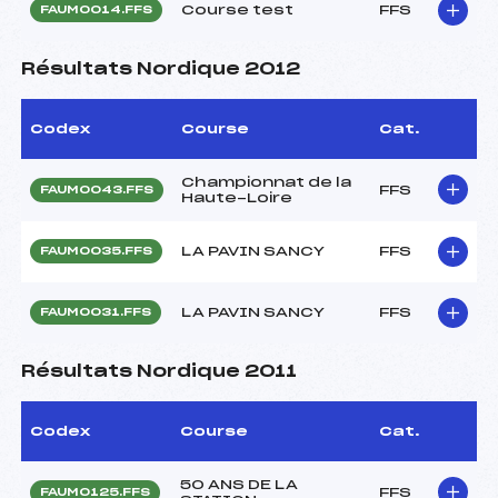
Course test
FFS
FAUM0014.FFS
Résultats Nordique 2012
Codex
Course
Cat.
Championnat de la
FFS
FAUM0043.FFS
Haute-Loire
LA PAVIN SANCY
FFS
FAUM0035.FFS
LA PAVIN SANCY
FFS
FAUM0031.FFS
Résultats Nordique 2011
Codex
Course
Cat.
50 ANS DE LA
FFS
FAUM0125.FFS