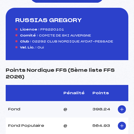
RUSSIAS GREGORY
foi(s) le ski
Licence :
FFS220101
Comité :
COMITE DE SKI AUVERGNE
Club :
02292 CLUB NORDIQUE AYDAT-PESSADE
Val. Lic. :
Oui
Points Nordique FFS (5ème liste FFS
2026)
Pénalité
Points
Fond
@
398.24
Fond Populaire
@
564.93