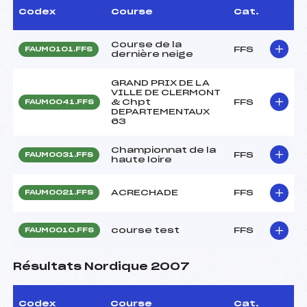
Codex
Course
Cat.
Course de la
FFS
FAUM0101.FFS
dernière neige
GRAND PRIX DE LA
VILLE DE CLERMONT
& Chpt
FFS
FAUM0041.FFS
DEPARTEMENTAUX
63
Championnat de la
FFS
FAUM0031.FFS
haute loire
ACRECHADE
FFS
FAUM0021.FFS
course test
FFS
FAUM0010.FFS
Résultats Nordique 2007
Codex
Course
Cat.