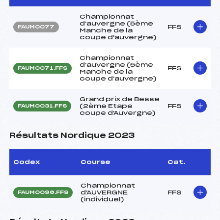
Championnat
d'auvergne (5ème
FFS
FAUM0077
Manche de la
coupe d'auvergne)
Championnat
d'auvergne (5ème
FFS
FAUM0071.FFS
Manche de la
coupe d'auvergne)
Grand prix de Besse
(2ème Etape
FFS
FAUM0031.FFS
coupe d'Auvergne)
Résultats Nordique 2023
Codex
Course
Cat.
Championnat
d'AUVERGNE
FFS
FAUM0096.FFS
(individuel)