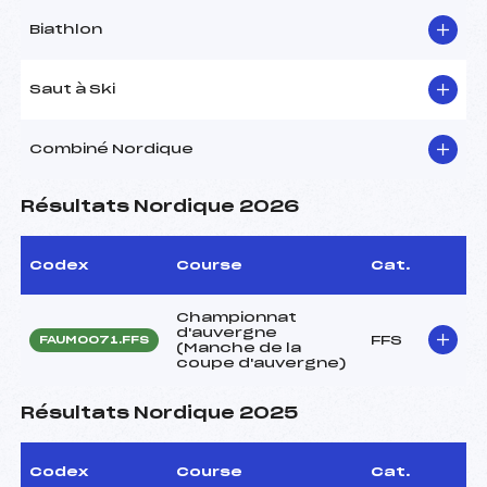
Biathlon
Saut à Ski
Combiné Nordique
Résultats Nordique 2026
Codex
Course
Cat.
Championnat
d'auvergne
FFS
FAUM0071.FFS
(Manche de la
coupe d'auvergne)
Résultats Nordique 2025
Codex
Course
Cat.