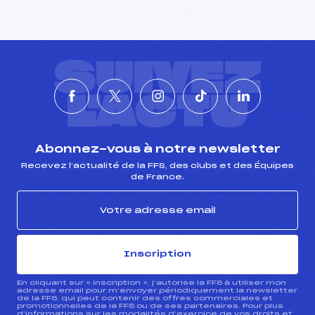
SUIVEZ
L'ACTU
Abonnez-vous à notre newsletter
Recevez l’actualité de la FFS, des clubs et des Équipes
de France.
Inscription
En cliquant sur « inscription », j’autorise la FFS à utiliser mon
adresse email pour m’envoyer périodiquement la newsletter
de la FFS, qui peut contenir des offres commerciales et
promotionnelles de la FFS ou de ses partenaires. Pour plus
d’informations sur les modalités d’exercice de vos droits et