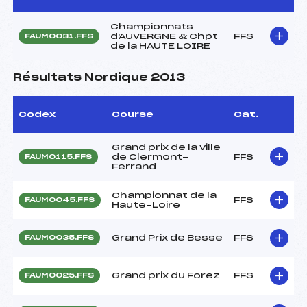
Championnats
d'AUVERGNE & Chpt
FFS
FAUM0031.FFS
de la HAUTE LOIRE
Résultats Nordique 2013
Codex
Course
Cat.
Grand prix de la ville
de Clermont-
FFS
FAUM0115.FFS
Ferrand
Championnat de la
FFS
FAUM0045.FFS
Haute-Loire
Grand Prix de Besse
FFS
FAUM0035.FFS
Grand prix du Forez
FFS
FAUM0025.FFS