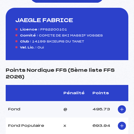
JAEGLE FABRICE
foi(s) le ski
Licence :
FFS2200101
Comité :
COMITE DE SKI MASSIF VOSGES
Club :
14199 SKIEURS DU TANET
Val. Lic. :
Oui
Points Nordique FFS (5ème liste FFS
2026)
Pénalité
Points
Fond
@
495.73
Fond Populaire
x
693.94