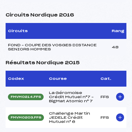
Circuits Nordique 2016
Circuits
Rang
FOND – COUPE DES VOSGES DISTANCE
48
SENIORS HOMMES
Résultats Nordique 2015
Codex
Course
Cat.
La Géromoise
Crédit Mutuel n°7 –
FFS
FMVM0214.FFS
BigMat Atomic n° 7
Challenge Martin
JEDELE Crédit
FFS
FMVM0203.FFS
Mutuel n° 6