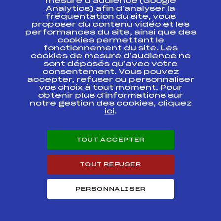
mesure d’audience (Google
Résultats Nordique 2005
Analytics) afin d’analyser la
fréquentation du site, vous
proposer du contenu vidéo et les
performances du site, ainsi que des
Codex
Course
Cat.
cookies permettant le
fonctionnement du site. Les
cookies de mesure d’audience ne
CHALLENGE JEDELE
FFS
FMVM0524.FFS
sont déposés qu’avec votre
consentement. Vous pouvez
accepter, refuser ou personnaliser
GRAND PRIX DES
vos choix à tout moment. Pour
COMMERCANTS CREDIT
FFS
FMVM0513.FFS
obtenir plus d'informations sur
MUTUEL
notre gestion des cookies, cliquez
ici
.
COUPE DES VOGES
CREDIT MUTUEL –
FFS
FMVM0504.FFS
COUPE INFOTHEQUE
HAHNENBRUNNEN
TOUT ACCEPTER
GRAND PRIX DE BARR
TOUT REFUSER
CREDIT MUTUEL
Championnat du Massif
FFS
FMVM0492.FFS
des Vosges
Jeunes/Juniors/Seniors
PERSONNALISER
GRAND PRIX DE XONRUPT
FFS
FMVM0352