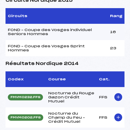
Circuits Nordique 2015
Circuits
Rang
FOND – Coupe des Vosges individuel
16
Seniors Hommes
FOND – Coupe des Vosges Sprint
23
Hommes
Résultats Nordique 2014
Codex
Course
Cat.
Nocturne du Rouge
Gazon Crédit
FFS
FMVM0232.FFS
Mutuel
Nocturne du
Champ du Feu –
FFS
FMVM0202.FFS
Crédit Mutuel