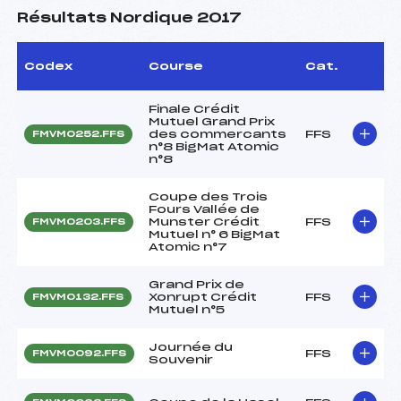
Résultats Nordique 2017
Codex
Course
Cat.
Finale Crédit
Mutuel Grand Prix
des commercants
FFS
FMVM0252.FFS
n°8 BigMat Atomic
n°8
Coupe des Trois
Fours Vallée de
Munster Crédit
FFS
FMVM0203.FFS
Mutuel n° 6 BigMat
Atomic n°7
Grand Prix de
Xonrupt Crédit
FFS
FMVM0132.FFS
Mutuel n°5
Journée du
FFS
FMVM0092.FFS
Souvenir