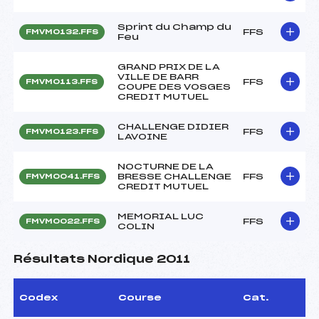
Sprint du Champ du
FFS
FMVM0132.FFS
Feu
GRAND PRIX DE LA
VILLE DE BARR
FFS
FMVM0113.FFS
COUPE DES VOSGES
CREDIT MUTUEL
CHALLENGE DIDIER
FFS
FMVM0123.FFS
LAVOINE
NOCTURNE DE LA
BRESSE CHALLENGE
FFS
FMVM0041.FFS
CREDIT MUTUEL
MEMORIAL LUC
FFS
FMVM0022.FFS
COLIN
Résultats Nordique 2011
Codex
Course
Cat.