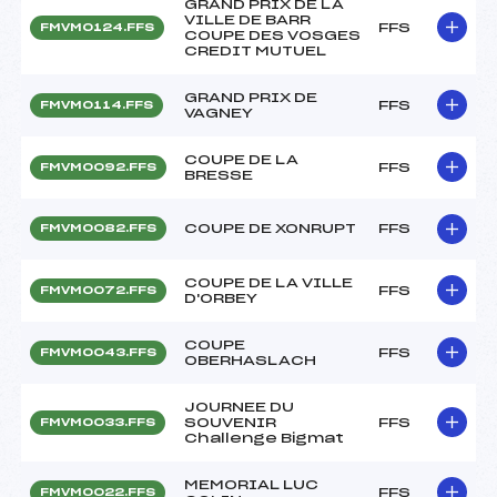
GRAND PRIX DE LA
VILLE DE BARR
FFS
FMVM0124.FFS
COUPE DES VOSGES
CREDIT MUTUEL
GRAND PRIX DE
FFS
FMVM0114.FFS
VAGNEY
COUPE DE LA
FFS
FMVM0092.FFS
BRESSE
COUPE DE XONRUPT
FFS
FMVM0082.FFS
COUPE DE LA VILLE
FFS
FMVM0072.FFS
D'ORBEY
COUPE
FFS
FMVM0043.FFS
OBERHASLACH
JOURNEE DU
SOUVENIR
FFS
FMVM0033.FFS
Challenge Bigmat
MEMORIAL LUC
FFS
FMVM0022.FFS