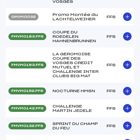
VOSGES
Promo Montée du
FFS
OMVM0032
LACHTELWEIHER
COUPE DU
ROEDELEN
FFS
FMVM0183.FFS
HAHNENBRUNNEN
LA GEROMOISE
COUPE DES
VOSGES CREDIT
FFS
FMVM0163.FFS
MUTUEL ET
CHALLENGE INTER
CLUBS BIG MAT
NOCTURNE HMSN
FFS
FMVM0152.FFS
CHALLENGE
FFS
FMVM0142.FFS
MARTIN JEDELE
SPRINT DU CHAMP
FFS
FMVM0132.FFS
DU FEU