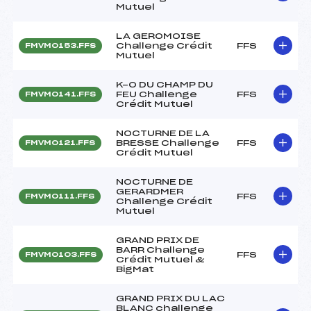
Mutuel
LA GEROMOISE
Challenge Crédit
FFS
FMVM0153.FFS
Mutuel
K-O DU CHAMP DU
FEU Challenge
FFS
FMVM0141.FFS
Crédit Mutuel
NOCTURNE DE LA
BRESSE Challenge
FFS
FMVM0121.FFS
Crédit Mutuel
NOCTURNE DE
GERARDMER
FFS
FMVM0111.FFS
Challenge Crédit
Mutuel
GRAND PRIX DE
BARR Challenge
FFS
FMVM0103.FFS
Crédit Mutuel &
BigMat
GRAND PRIX DU LAC
BLANC challenge