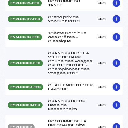
NOCTURNE DU
FFS
FMVM0121.FFS
TANET
Grand prix de
FFS
FMVM0107.FFS
xonrupt 2013
10ème Nordique
des Crêtes –
FFS
FNAM0161.FFS
Classique
GRAND PRIX DE LA
VILLE DE BARR
Coupe des Vosges
FFS
FMVM0083.FFS
CREDIT MUTUEL –
Championnat des
Vosges 2013
CHALLENGE DIDIER
FFS
FMVM0064.FFS
LAVOINE
GRAND PRIX EDF
Base de
FFS
FMVM0053.FFS
Fessenheim
NOCTURNE DE LA
BRESSAUDE Site
FFS
FMVM0032