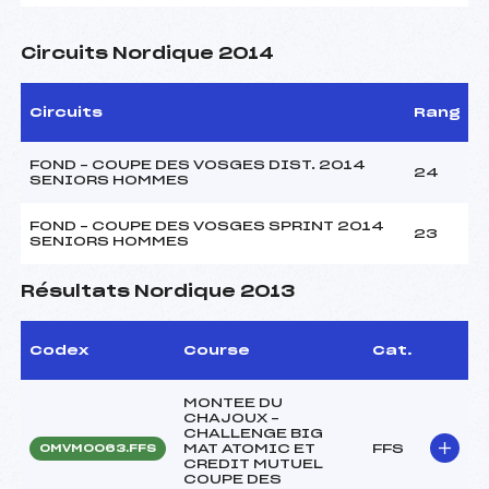
Circuits Nordique 2014
Circuits
Rang
FOND – COUPE DES VOSGES DIST. 2014
24
SENIORS HOMMES
FOND – COUPE DES VOSGES SPRINT 2014
23
SENIORS HOMMES
Résultats Nordique 2013
Codex
Course
Cat.
MONTEE DU
CHAJOUX –
CHALLENGE BIG
MAT ATOMIC ET
FFS
OMVM0063.FFS
CREDIT MUTUEL
COUPE DES