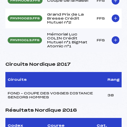
Coupe de la Hasel
FFS
FMVM0063.FFS
Grand Prix de La
Bresse Crédit
FFS
FMVM0023.FFS
Mutuel n°2
Mémorial Luc
COLIN Crédit
FFS
FMVM0013.FFS
Mutuel n°1 BigMat
Atomic n°1
Circuits Nordique 2017
Circuits
Rang
FOND – COUPE DES VOSGES DISTANCE
38
SENIORS HOMMES
Résultats Nordique 2016
Codex
Course
Cat.