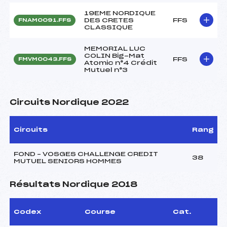
19EME NORDIQUE
DES CRETES
FFS
FNAM0091.FFS
CLASSIQUE
MEMORIAL LUC
COLIN Big-Mat
FFS
FMVM0043.FFS
Atomic n°4 Crédit
Mutuel n°3
Circuits Nordique 2022
Circuits
Rang
FOND – VOSGES CHALLENGE CREDIT
38
MUTUEL SENIORS HOMMES
Résultats Nordique 2018
Codex
Course
Cat.