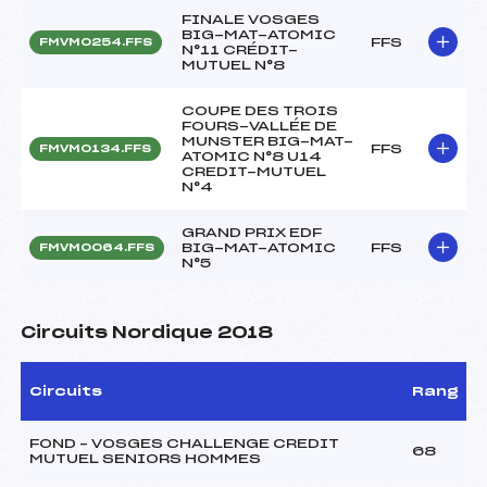
FINALE VOSGES
BIG-MAT-ATOMIC
FFS
FMVM0254.FFS
N°11 CRÉDIT-
MUTUEL N°8
COUPE DES TROIS
FOURS-VALLÉE DE
MUNSTER BIG-MAT-
FFS
FMVM0134.FFS
ATOMIC N°8 U14
CREDIT-MUTUEL
N°4
GRAND PRIX EDF
BIG-MAT-ATOMIC
FFS
FMVM0064.FFS
N°5
Circuits Nordique 2018
Circuits
Rang
FOND – VOSGES CHALLENGE CREDIT
68
MUTUEL SENIORS HOMMES