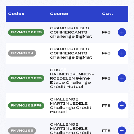
Codex
Course
Cat.
GRAND PRIX DES
COMMERCANTS
FFS
FMVM0192.FFS
challenge BigMat
GRAND PRIX DES
COMMERCANTS
FFS
FMVM0194
challenge BigMat
COUPE
HAHNENBRUNNEN-
ROEDELEN 9ème
FFS
FMVM0183.FFS
Etape Challenge
Crédit Mutuel
CHALLENGE
MARTIN JEDELE
FFS
FMVM0162.FFS
Challenge Crédit
Mutuel
CHALLENGE
MARTIN JEDELE
FFS
FMVM0165
Challenge Crédit