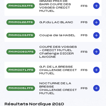
GRAND PRIX DE
BARR COUPE DES
FFS
FMVM0153.FFS
VOSGES CREDIT
MUTUEL
G.P.du LAC BLANC
FFS
FMVM0122.FFS
Coupe de la HASEL
FFS
FMVM0103.FFS
COUPE DES VOSGES
– CREDIT MUTUEL
FFS
FMVM0093.FFS
Challenge DIDIER
LAVOINE
G.P. DE LA BRESSE
CHALLENGE CREDIT
FFS
FMVM0071.FFS
MUTUEL
NOCTURNE DE LA
BRESSE
FFS
FMVM0051.FFS
CHALLENGE CREDIT
MUTUEL
Résultats Nordique 2010