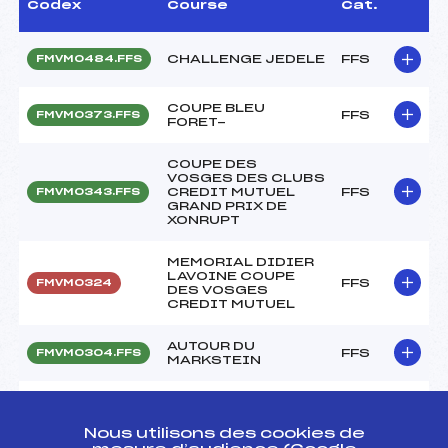
Codex
Course
Cat.
CHALLENGE JEDELE
FFS
FMVM0484.FFS
COUPE BLEU
FFS
FMVM0373.FFS
FORET-
COUPE DES
VOSGES DES CLUBS
CREDIT MUTUEL
FFS
FMVM0343.FFS
GRAND PRIX DE
XONRUPT
MEMORIAL DIDIER
LAVOINE COUPE
FFS
FMVM0324
DES VOSGES
CREDIT MUTUEL
AUTOUR DU
FFS
FMVM0304.FFS
MARKSTEIN
JOURNEE DU
FFS
FMVM0272.FFS
SOUVENIR
Nous utilisons des cookies de