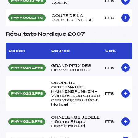
FFS
FMVM0033.FFS
COLIN
COUPE DE LA
FFS
FMVM0021.FFS
PREMIERE NEIGE
Résultats Nordique 2007
Codex
Course
Cat.
GRAND PRIX DES
FFS
FMVM0241.FFS
COMMERCANTS
COUPE DU
CENTENAIRE –
HAHNENBRUNNEN –
FFS
FMVM0232.FFS
7ème Etape Coupe
des Vosges Crédit
Mutuel
CHALLENGE JEDELE
– 6ème Etape
FFS
FMVM0213.FFS
Crédit Mutuel