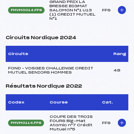
GRAND PRIX LA
BRESSE BIGMAT
SALOMON N°1 U13
FFS
FMVM0014.FFS
(1) CREDIT MUTUEL
N°1
Circuits Nordique 2024
Circuits
Rang
FOND – VOSGES CHALLENGE CREDIT
48
MUTUEL SENIORS HOMMES
Résultats Nordique 2022
Codex
Course
Cat.
COUPE DES TROIS
FOURS Big-Mat
FFS
FMVM0114.FFS
Atomic n°7 Crédit
Mutuel n°5