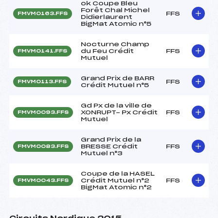
ok Coupe Bleu
Forêt Chal Michel
FFS
FMVM0163.FFS
Didierlaurent
BigMat Atomic n°5
Nocturne Champ
du Feu Crédit
FFS
FMVM0141.FFS
Mutuel
Grand Prix de BARR
FFS
FMVM0113.FFS
Crédit Mutuel n°5
Gd Px de la ville de
XONRUPT- Px Crédit
FFS
FMVM0093.FFS
Mutuel
Grand Prix de la
BRESSE Crédit
FFS
FMVM0083.FFS
Mutuel n°3
Coupe de la HASEL
Crédit Mutuel n°2
FFS
FMVM0043.FFS
BigMat Atomic n°2