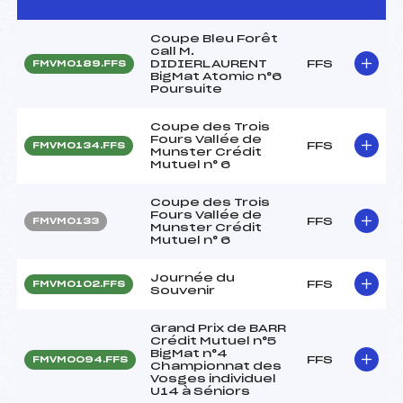
Coupe Bleu Forêt
call M.
DIDIERLAURENT
FFS
FMVM0189.FFS
BigMat Atomic n°6
Poursuite
Coupe des Trois
Fours Vallée de
FFS
FMVM0134.FFS
Munster Crédit
Mutuel n° 6
Coupe des Trois
Fours Vallée de
FFS
FMVM0133
Munster Crédit
Mutuel n° 6
Journée du
FFS
FMVM0102.FFS
Souvenir
Grand Prix de BARR
Crédit Mutuel n°5
BigMat n°4
FFS
FMVM0094.FFS
Championnat des
Vosges individuel
U14 à Séniors