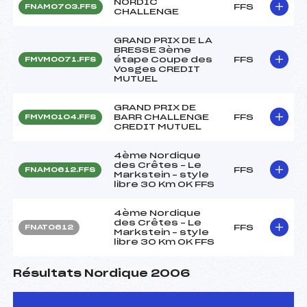
NORDIC
FFS
FNAM0703.FFS
CHALLENGE
GRAND PRIX DE LA
BRESSE 3ème
étape Coupe des
FFS
FMVM0071.FFS
Vosges CREDIT
MUTUEL
GRAND PRIX DE
BARR CHALLENGE
FFS
FMVM0104.FFS
CREDIT MUTUEL
4ème Nordique
des Crêtes – Le
FFS
FNAM0612.FFS
Markstein – style
libre 30 Km OK FFS
4ème Nordique
des Crêtes – Le
FFS
FNAT0612
Markstein – style
libre 30 Km OK FFS
Résultats Nordique 2006