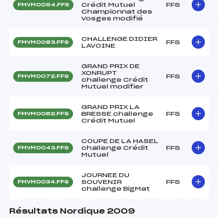
Crédit Mutuel
FFS
FMVM0094.FFS
Championnat des
Vosges modifié
CHALLENGE DIDIER
FFS
FMVM0083.FFS
LAVOINE
GRAND PRIX DE
XONRUPT
FFS
FMVM0072.FFS
challenge Crédit
Mutuel modifier
GRAND PRIX LA
BRESSE challenge
FFS
FMVM0062.FFS
Crédit Mutuel
COUPE DE LA HASEL
challenge Crédit
FFS
FMVM0043.FFS
Mutuel
JOURNEE DU
SOUVENIR
FFS
FMVM0034.FFS
challenge BigMat
Résultats Nordique 2009