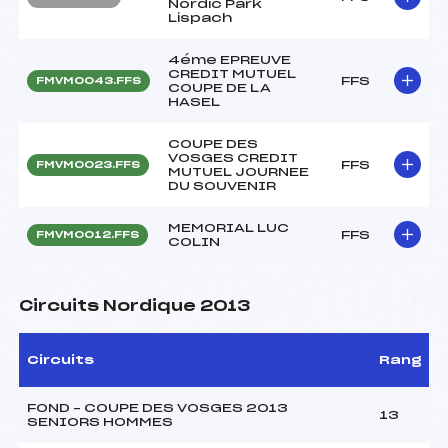
Nordic Park
Lispach
4éme EPREUVE
CREDIT MUTUEL
FFS
FMVM0043.FFS
COUPE DE LA
HASEL
COUPE DES
VOSGES CREDIT
FFS
FMVM0023.FFS
MUTUEL JOURNEE
DU SOUVENIR
MEMORIAL LUC
FFS
FMVM0012.FFS
COLIN
Circuits Nordique 2013
Circuits
Rang
FOND – COUPE DES VOSGES 2013
13
SENIORS HOMMES