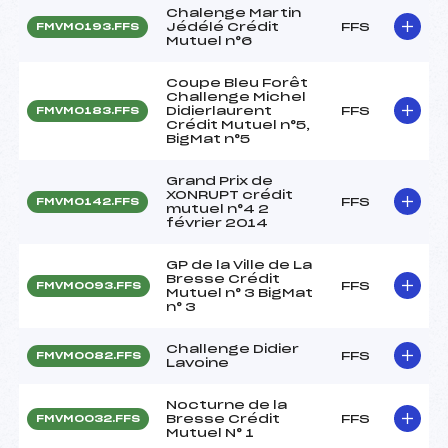
Chalenge Martin
Jédélé Crédit
FFS
FMVM0193.FFS
Mutuel n°6
Coupe Bleu Forêt
Challenge Michel
Didierlaurent
FFS
FMVM0183.FFS
Crédit Mutuel n°5,
BigMat n°5
Grand Prix de
XONRUPT crédit
FFS
FMVM0142.FFS
mutuel n°4 2
février 2014
GP de la Ville de La
Bresse Crédit
FFS
FMVM0093.FFS
Mutuel n° 3 BigMat
n° 3
Challenge Didier
FFS
FMVM0082.FFS
Lavoine
Nocturne de la
Bresse Crédit
FFS
FMVM0032.FFS
Mutuel N° 1