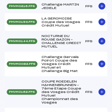
Challenge MARTIN
FFS
FMVM0216.FFS
JEDELE
LA GEROMOISE
Coupe des Vosges
FFS
FMVM0193.FFS
Crédit Mutuel
NOCTURNE DU
ROUGE GAZON –
FFS
FMVM0144.FFS
CHALLENGE CREDIT
MUTUEL
Challenge Gervais
Poirot Coupe des
Vosges Crédit
FFS
FMVM0082.FFS
Mutuel et
Challenge Big Mat
COUPE ROEDELEN
HAHNENBRUNNEN –
7ème Etape Coupe
des Vosges Crédit
FFS
FMVM0162.FFS
Mutuel
Championnat des
Vosges