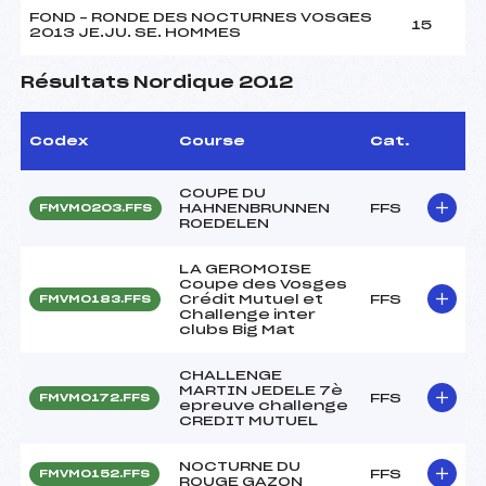
FOND – RONDE DES NOCTURNES VOSGES
15
2013 JE.JU. SE. HOMMES
Résultats Nordique 2012
Codex
Course
Cat.
COUPE DU
HAHNENBRUNNEN
FFS
FMVM0203.FFS
ROEDELEN
LA GEROMOISE
Coupe des Vosges
Crédit Mutuel et
FFS
FMVM0183.FFS
Challenge inter
clubs Big Mat
CHALLENGE
MARTIN JEDELE 7è
FFS
FMVM0172.FFS
epreuve challenge
CREDIT MUTUEL
NOCTURNE DU
FFS
FMVM0152.FFS
ROUGE GAZON