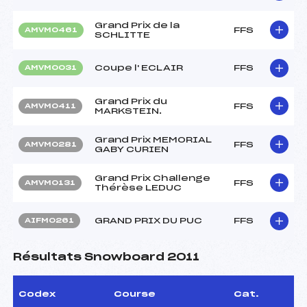
Grand Prix de la
FFS
AMVM0461
SCHLITTE
Coupe l' ECLAIR
FFS
AMVM0031
Grand Prix du
FFS
AMVM0411
MARKSTEIN.
Grand Prix MEMORIAL
FFS
AMVM0281
GABY CURIEN
Grand Prix Challenge
FFS
AMVM0131
Thérèse LEDUC
GRAND PRIX DU PUC
FFS
AIFM0261
Résultats Snowboard 2011
Codex
Course
Cat.