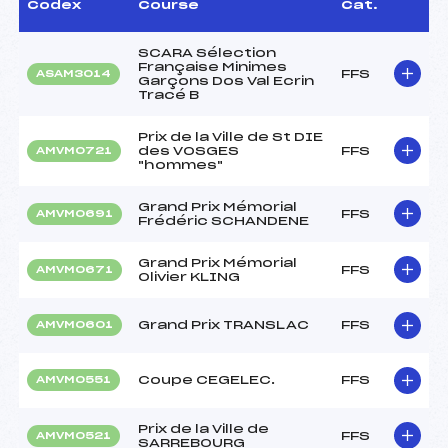
Codex
Course
Cat.
SCARA Sélection
Française Minimes
FFS
ASAM3014
Garçons Dos Val Ecrin
Tracé B
Prix de la Ville de St DIE
des VOSGES
FFS
AMVM0721
"hommes"
Grand Prix Mémorial
FFS
AMVM0691
Frédéric SCHANDENE
Grand Prix Mémorial
FFS
AMVM0671
Olivier KLING
Grand Prix TRANSLAC
FFS
AMVM0601
Coupe CEGELEC.
FFS
AMVM0551
Prix de la Ville de
FFS
AMVM0521
SARREBOURG