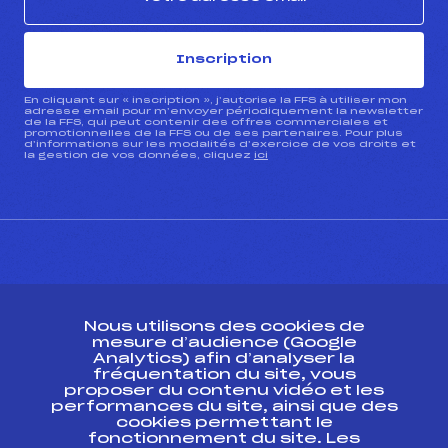
Inscription
En cliquant sur « inscription », j’autorise la FFS à utiliser mon
adresse email pour m’envoyer périodiquement la newsletter
de la FFS, qui peut contenir des offres commerciales et
promotionnelles de la FFS ou de ses partenaires. Pour plus
d’informations sur les modalités d’exercice de vos droits et
la gestion de vos données, cliquez
ici
CONTACT
Nous utilisons des cookies de
ESPACE PRESSE
mesure d’audience (Google
Analytics) afin d’analyser la
fréquentation du site, vous
Ressources
proposer du contenu vidéo et les
performances du site, ainsi que des
Pass’Neige
cookies permettant le
Projet sportif fédéral
fonctionnement du site. Les