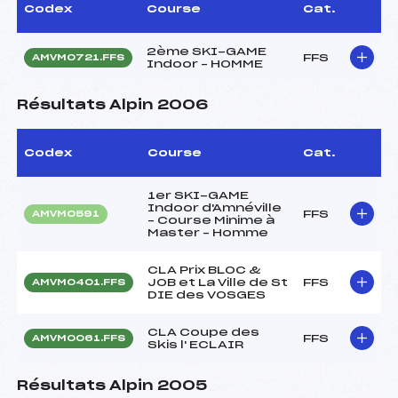
Codex
Course
Cat.
2ème SKI-GAME
FFS
AMVM0721.FFS
Indoor – HOMME
Résultats Alpin 2006
Codex
Course
Cat.
1er SKI-GAME
Indoor d'Amnéville
FFS
AMVM0591
– Course Minime à
Master – Homme
CLA Prix BLOC &
JOB et La Ville de St
FFS
AMVM0401.FFS
DIE des VOSGES
CLA Coupe des
FFS
AMVM0061.FFS
Skis l' ECLAIR
Résultats Alpin 2005