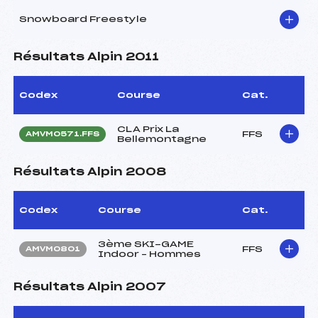
Snowboard Freestyle
Résultats Alpin 2011
Codex
Course
Cat.
CLA Prix La
FFS
AMVM0571.FFS
Bellemontagne
Résultats Alpin 2008
Codex
Course
Cat.
3ème SKI-GAME
FFS
AMVM0801
Indoor – Hommes
Résultats Alpin 2007