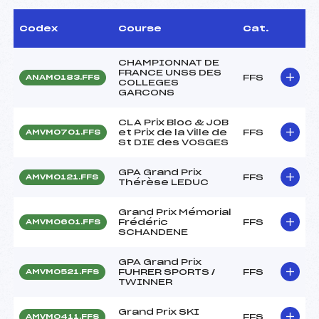
Codex
Course
Cat.
CHAMPIONNAT DE
FRANCE UNSS DES
FFS
ANAM0183.FFS
COLLEGES
GARCONS
CLA Prix Bloc & JOB
et Prix de la Ville de
FFS
AMVM0701.FFS
St DIE des VOSGES
GPA Grand Prix
FFS
AMVM0121.FFS
Thérèse LEDUC
Grand Prix Mémorial
Frédéric
FFS
AMVM0601.FFS
SCHANDENE
GPA Grand Prix
FUHRER SPORTS /
FFS
AMVM0521.FFS
TWINNER
Grand Prix SKI
FFS
AMVM0411.FFS