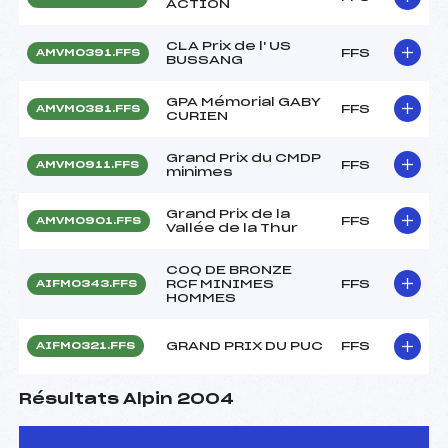
ACTION
CLA Prix de l' US
FFS
AMVM0391.FFS
BUSSANG
GPA Mémorial GABY
FFS
AMVM0381.FFS
CURIEN
Grand Prix du CMDP
FFS
AMVM0911.FFS
minimes
Grand Prix de la
FFS
AMVM0901.FFS
Vallée de la Thur
COQ DE BRONZE
RCF MINIMES
FFS
AIFM0343.FFS
HOMMES
GRAND PRIX DU PUC
FFS
AIFM0321.FFS
Résultats Alpin 2004