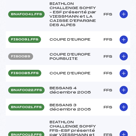
BIATHLON
CHALLENGE SOMFY
– ESF présenté par
FFS
BNAF0041.FFS
VIESSMANN et LA
CAISSE D'EPARGNE
DES ALPES
COUPE D'EUROPE
FFS
FIS0091.FFS
COUPE D'EUROPE
FFS
FIS0089
POURSUITE
COUPE D'EUROPE
FFS
FIS0085.FFS
BESSANS 4
FFS
BNAF0022.FFS
décembre 2005
BESSANS 3
FFS
BNAF0021.FFS
décembre 2005
BIATHLON
CHALLENGE SOMFY
FFS-ESF présenté
par VIESSMANN et
FFS
BNAF0012.FFS