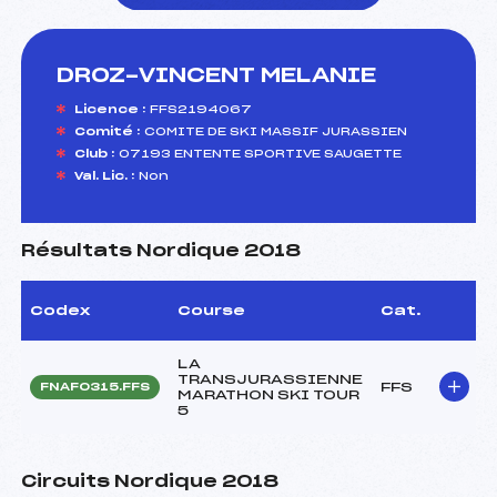
DROZ-VINCENT MELANIE
foi(s) le ski
Licence :
FFS2194067
Comité :
COMITE DE SKI MASSIF JURASSIEN
Club :
07193 ENTENTE SPORTIVE SAUGETTE
Val. Lic. :
Non
Résultats Nordique 2018
Codex
Course
Cat.
LA
TRANSJURASSIENNE
FFS
FNAF0315.FFS
MARATHON SKI TOUR
5
Circuits Nordique 2018