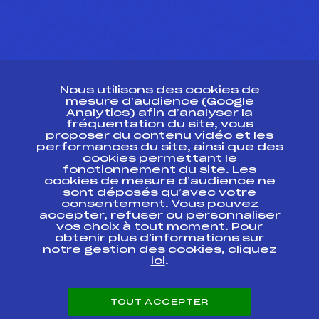
CONTACT
Nous utilisons des cookies de
ESPACE PRESSE
mesure d’audience (Google
Analytics) afin d’analyser la
fréquentation du site, vous
Ressources
proposer du contenu vidéo et les
performances du site, ainsi que des
Pass’Neige
cookies permettant le
Projet sportif fédéral
fonctionnement du site. Les
cookies de mesure d’audience ne
Projet de performance fédéral
sont déposés qu’avec votre
Antidopage
consentement. Vous pouvez
Pôle Développement, Formation, Suivi
accepter, refuser ou personnaliser
Scientifique
vos choix à tout moment. Pour
Listes ministérielles
obtenir plus d'informations sur
notre gestion des cookies, cliquez
Pôle vie de l’athlète
ici
.
Enseignement professionnel
Informatique et chronométrage
Circuits
TOUT ACCEPTER
Carrières