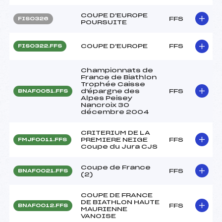
COUPE D'EUROPE
FFS
FIS0326
POURSUITE
COUPE D'EUROPE
FFS
FIS0322.FFS
Championnats de
France de Biathlon
Trophée Caisse
d'épargne des
FFS
BNAF0051.FFS
Alpes Peisey
Nancroix 30
décembre 2004
CRITERIUM DE LA
PREMIERE NEIGE
FFS
FMJF0011.FFS
Coupe du Jura CJS
Coupe de France
FFS
BNAF0021.FFS
(2)
COUPE DE FRANCE
DE BIATHLON HAUTE
FFS
BNAF0012.FFS
MAURIENNE
VANOISE