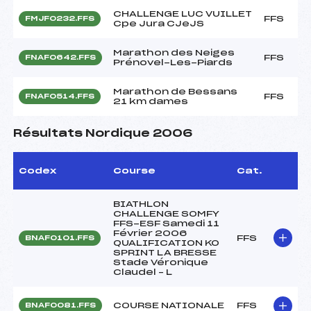
CHALLENGE LUC VUILLET
FFS
FMJF0232.FFS
Cpe Jura CJeJS
Marathon des Neiges
FFS
FNAF0642.FFS
Prénovel-Les-Piards
Marathon de Bessans
FFS
FNAF0514.FFS
21 km dames
Résultats Nordique 2006
Codex
Course
Cat.
BIATHLON
CHALLENGE SOMFY
FFS-ESF Samedi 11
Février 2006
FFS
BNAF0101.FFS
QUALIFICATION KO
SPRINT LA BRESSE
Stade Véronique
Claudel – L
COURSE NATIONALE
FFS
BNAF0081.FFS