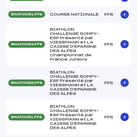
COURSE NATIONALE
FFS
BNAF0061.FFS
BIATHLON
CHALLENGE SOMFY-
ESF Présenté par
VIESSMANN et LA
FFS
BNAF0053.FFS
CAISSE D'EPARGNE
DES ALPES
Championnat de
France Juniors
BIATHLON
CHALLENGE SOMFY-
ESF Présenté par
FFS
BNAF0052.FFS
VIESSMANN et LA
CAISSE D'EPARGNE
DES ALPES
BIATHLON
CHALLENGE SOMFY-
ESF Présenté par
FFS
BNAF0051.FFS
VIESSMANN et LA
CAISSE D'EPARGNE
DES ALPES