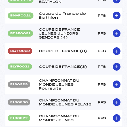
BIATHLON
Coupe de France de
FFS
BMVF0021
Biathlon
COUPE DE FRANCE
JEUNES JUNIORS
FFS
BDAF0021
SENIORS (4)
COUPE DE FRANCE(3)
FFS
BLYF0032
COUPE DE FRANCE(3)
FFS
BLYF0031
CHAMPIONNAT DU
MONDE JEUNES
FFS
FIS0229
Poursuite
CHAMPIONNAT DU
FFS
FIS0230
MONDE JEUNES RELAIS
CHAMPIONNAT DU
FFS
FIS0227
MONDE JEUNES