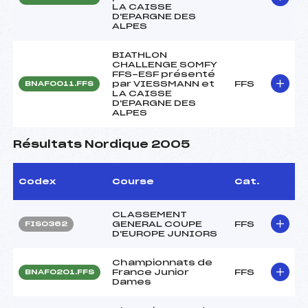
LA CAISSE
D'EPARGNE DES
ALPES
BIATHLON
CHALLENGE SOMFY
FFS-ESF présenté
par VIESSMANN et
FFS
BNAF0011.FFS
LA CAISSE
D'EPARGNE DES
ALPES
Résultats Nordique 2005
Codex
Course
Cat.
CLASSEMENT
GENERAL COUPE
FFS
FIS0362
D'EUROPE JUNIORS
Championnats de
France Junior
FFS
BNAF0201.FFS
Dames