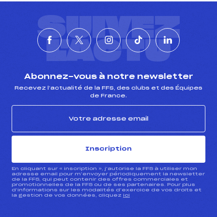
SUIVEZ
L'ACTU
Abonnez-vous à notre newsletter
Recevez l’actualité de la FFS, des clubs et des Équipes
de France.
Inscription
En cliquant sur « inscription », j’autorise la FFS à utiliser mon
adresse email pour m’envoyer périodiquement la newsletter
de la FFS, qui peut contenir des offres commerciales et
promotionnelles de la FFS ou de ses partenaires. Pour plus
d’informations sur les modalités d’exercice de vos droits et
la gestion de vos données, cliquez
ici