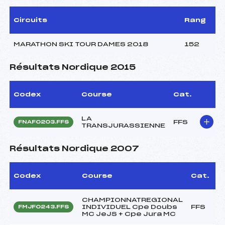
Circuits
Rang
MARATHON SKI TOUR DAMES 2018
152
Résultats Nordique 2015
Codex
Course
Cat.
LA
FFS
FNAF0203.FFS
TRANSJURASSIENNE
Résultats Nordique 2007
Codex
Course
Cat.
CHAMPIONNATREGIONAL
INDIVIDUEL Cpe Doubs
FFS
FMJF0243.FFS
MC JeJS + Cpe Jura MC