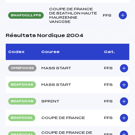
COUPE DE FRANCE
DE BIATHLON HAUTE
FFS
BNAF0011.FFS
MAURIENNE
VANOISE
Résultats Nordique 2004
Codex
Course
Cat.
MASS START
FFS
OMBF0032
MASS START
FFS
BDAF0042
SPRINT
FFS
BDAF0048
COUPE DE FRANCE
FFS
BDAF0031
COUPE DE FRANCE DE
FFS
BSAF0041