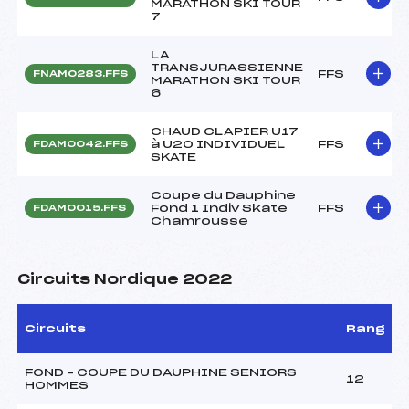
MARATHON SKI TOUR
7
LA
TRANSJURASSIENNE
FFS
FNAM0283.FFS
MARATHON SKI TOUR
6
CHAUD CLAPIER U17
à U20 INDIVIDUEL
FFS
FDAM0042.FFS
SKATE
Coupe du Dauphine
Fond 1 Indiv Skate
FFS
FDAM0015.FFS
Chamrousse
Circuits Nordique 2022
Circuits
Rang
FOND – COUPE DU DAUPHINE SENIORS
12
HOMMES