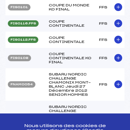
COUPE DU MONDE
FFS
FIS0101
KO FINAL
COUPE
FFS
FIS0116.FFS
CONTINENTALE
COUPE
FFS
FIS0112.FFS
CONTINENTALE
COUPE
CONTINENTALE KO
FFS
FIS0108
FINAL
SUBARU NORDIC
CHALLENGE
CHAMONIX MONT-
FFS
FNAM0054
BLANC Jeudi 27
Décembre 2012
SENIOR HOMMES
SUBARU NORDIC
CHALLENGE
QUALIFICATION KO
SPRINT Jeudi 27
FFS
FNAM0052.FFS
Décembre 2012
Nous utilisons des cookies de
CHAMONIX MONT-