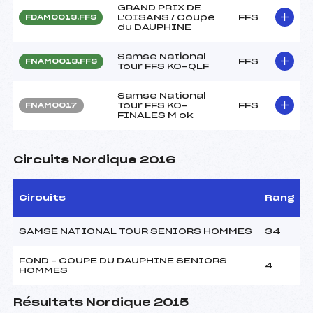
GRAND PRIX DE
L'OISANS / Coupe
FFS
FDAM0013.FFS
du DAUPHINE
Samse National
FFS
FNAM0013.FFS
Tour FFS KO-QLF
Samse National
Tour FFS KO-
FFS
FNAM0017
FINALES M ok
Circuits Nordique 2016
Circuits
Rang
SAMSE NATIONAL TOUR SENIORS HOMMES
34
FOND – COUPE DU DAUPHINE SENIORS
4
HOMMES
Résultats Nordique 2015