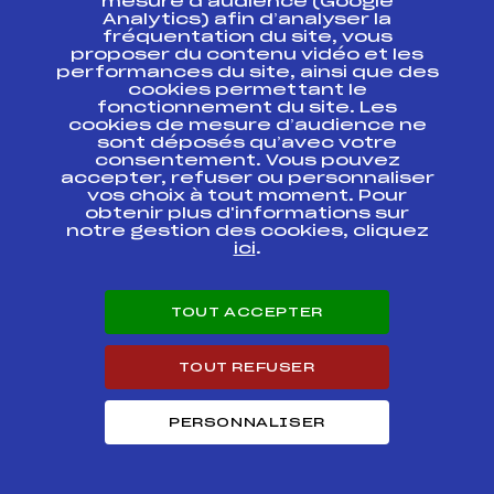
mesure d’audience (Google
BLANC
Analytics) afin d’analyser la
fréquentation du site, vous
CHAMPIONNAT
proposer du contenu vidéo et les
FFS
FMJM0032.FFS
REGIONAL SPRINT
performances du site, ainsi que des
cookies permettant le
fonctionnement du site. Les
COUPE
FFS
FIS0071.FFS
cookies de mesure d’audience ne
CONTINENTALE
sont déposés qu’avec votre
consentement. Vous pouvez
COUPE
accepter, refuser ou personnaliser
FFS
FIS0066.FFS
CONTINENTALE
vos choix à tout moment. Pour
obtenir plus d'informations sur
notre gestion des cookies, cliquez
COUPE
ici
.
CONTINENTALE KO
FFS
FIS0056
FINAL
TOUT ACCEPTER
COUPE
FFS
FIS0055.FFS
CONTINENTALE
TOUT REFUSER
SUBARU NORDIC
CHALLENGE FFS 1
FFS
FNAM0034.FFS
FIS
PERSONNALISER
SUBARU NORDIC
CHALLENGE FFS 1
FFS
FNAM0032.FFS
FIS