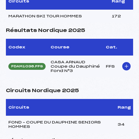
Circuits
Rang
MARATHON SKI TOUR HOMMES
172
Résultats Nordique 2025
Codex
Course
Cat.
CASA ARNAUD
Coupe du Dauphiné
FFS
FDAM1036.FFS
Fond N°3
Circuits Nordique 2025
Circuits
Rang
FOND – COUPE DU DAUPHINE SENIORS
34
HOMMES