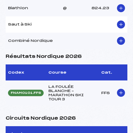
Biathlon
@
824.23
Saut à Ski
Combiné Nordique
Résultats Nordique 2026
Codex
Course
Cat.
LA FOULÉE
BLANCHE –
FFS
FNAM0101.FFS
MARATHON SKI
TOUR 3
Circuits Nordique 2026