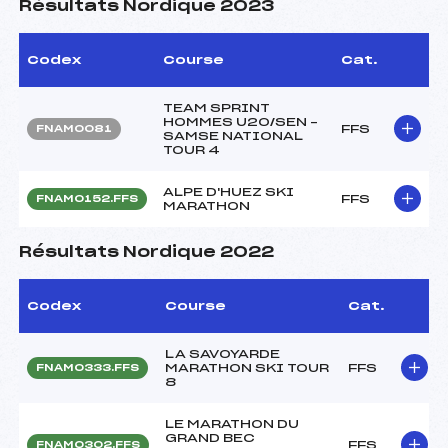
Résultats Nordique 2023
Codex
Course
Cat.
TEAM SPRINT
HOMMES U20/SEN –
FFS
FNAM0081
SAMSE NATIONAL
TOUR 4
ALPE D'HUEZ SKI
FFS
FNAM0152.FFS
MARATHON
Résultats Nordique 2022
Codex
Course
Cat.
LA SAVOYARDE
MARATHON SKI TOUR
FFS
FNAM0333.FFS
8
LE MARATHON DU
GRAND BEC
FFS
FNAM0302.FFS