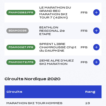
LE MARATHON DU
GRAND BEC
FFS
FNAM0282.FFS
MARATHON SKI
TOUR 7 (42km)
BIATHLON
REGIONAL 2e
FFS
BDAM0035
ETAPE
SPRINT LIBRE
CHAMROUSSE Chpt
FFS
FDAM0027.FFS
du DAUPHINE
2EME ALPE D'HUEZ
FFS
FNAM0072.FFS
SKI MARATHON
Circuits Nordique 2020
Circuits
Rang
MARATHON SKI TOUR HOMMES
13