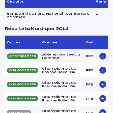
Circuits
Rang
Samse Ski de Fond National Tour Seniors
7
hommes
Résultats Nordique 2014
Codex
Course
Cat.
10ème montée du
FFS
OMBM0012.FFS
Semnoz
Championnat de
FFS
ONAM0035.FFS
France Roller Ski
Championnat de
FFS
ONAM0033.FFS
France Roller Ski
Championnat de
FFS
ONAM0032.FFS
France Roller Ski
Championnat de
FFS
ONAM0038