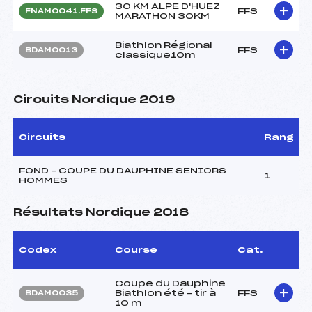
30 KM ALPE D'HUEZ
FFS
FNAM0041.FFS
MARATHON 30KM
Biathlon Régional
FFS
BDAM0013
classique10m
Circuits Nordique 2019
Circuits
Rang
FOND – COUPE DU DAUPHINE SENIORS
1
HOMMES
Résultats Nordique 2018
Codex
Course
Cat.
Coupe du Dauphine
Biathlon été – tir à
FFS
BDAM0035
10 m