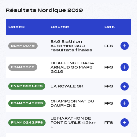
Résultats Nordique 2019
Codex
Course
Cat.
BAG Biathlon
Automne GUC
FFS
BDAM0076
resultats finales
CHALLENGE CASA
ARNAUD 30 MARS
FFS
FDAM0076
2019
LA ROYALE SK
FFS
FNAM0361.FFS
CHAMPIONNAT DU
FFS
FDAM0045.FFS
DAUPHINE
LE MARATHON DE
FONT D'URLE 42km
FFS
FNAM0243.FFS
L