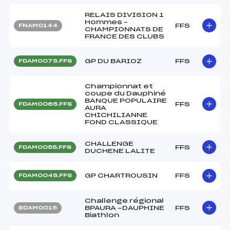
RELAIS DIVISION 1
Hommes –
FFS
FNAM0144
CHAMPIONNATS DE
FRANCE DES CLUBS
GP DU BARIOZ
FFS
FDAM0075.FFS
Championnat et
coupe du Dauphiné
BANQUE POPULAIRE
FFS
FDAM0065.FFS
AURA
CHICHILIANNE
FOND CLASSIQUE
CHALLENGE
FFS
FDAM0055.FFS
DUCHENE LALITE
GP CHARTROUSIN
FFS
FDAM0045.FFS
Challenge régional
BPAURA -DAUPHINE
FFS
BDAM0015
Biathlon