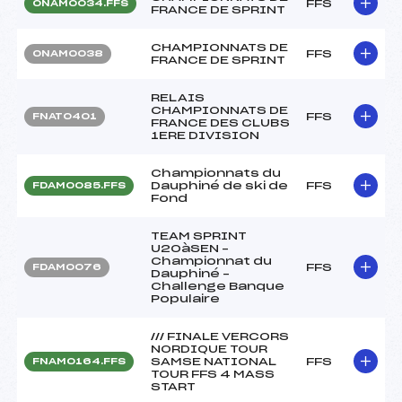
FFS
ONAM0034.FFS
FRANCE DE SPRINT
CHAMPIONNATS DE
FFS
ONAM0038
FRANCE DE SPRINT
RELAIS
CHAMPIONNATS DE
FFS
FNAT0401
FRANCE DES CLUBS
1ERE DIVISION
Championnats du
Dauphiné de ski de
FFS
FDAM0085.FFS
Fond
TEAM SPRINT
U20àSEN –
Championnat du
FFS
FDAM0076
Dauphiné –
Challenge Banque
Populaire
/// FINALE VERCORS
NORDIQUE TOUR
SAMSE NATIONAL
FFS
FNAM0164.FFS
TOUR FFS 4 MASS
START