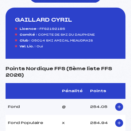
GAILLARD CYRIL
foi(s) le ski
Licence :
FFS2192185
Comité :
COMITE DE SKI DU DAUPHINE
Club :
05014 SKI AMICAL MEAUDRAIS
Val. Lic. :
Oui
Points Nordique FFS (5ème liste FFS
2026)
Pénalité
Points
Fond
@
254.05
Fond Populaire
x
284.94