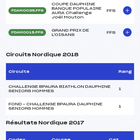
COUPE DAUPHINE
BANQUE POPULAIRE
FFS
FDAM0035.FFS
AURA Challenge
Joël Mouton
GRAND PRIX DE
FFS
FDAM0015.FFS
L'OISANS
Circuits Nordique 2018
Circuits
Rang
CHALLENGE BPAURA BIATHLON DAUPHINE
1
SENIORS HOMMES
FOND – CHALLENGE BPAURA DAUPHINE
1
SENIORS HOMMES
Résultats Nordique 2017
Codex
Course
Cat.