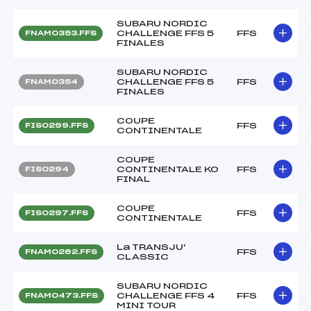
SUBARU NORDIC
CHALLENGE FFS 5
FFS
FNAM0353.FFS
FINALES
SUBARU NORDIC
CHALLENGE FFS 5
FFS
FNAM0354
FINALES
COUPE
FFS
FIS0299.FFS
CONTINENTALE
COUPE
CONTINENTALE KO
FFS
FIS0294
FINAL
COUPE
FFS
FIS0297.FFS
CONTINENTALE
La TRANSJU'
FFS
FNAM0262.FFS
CLASSIC
SUBARU NORDIC
CHALLENGE FFS 4
FFS
FNAM0473.FFS
MINI TOUR