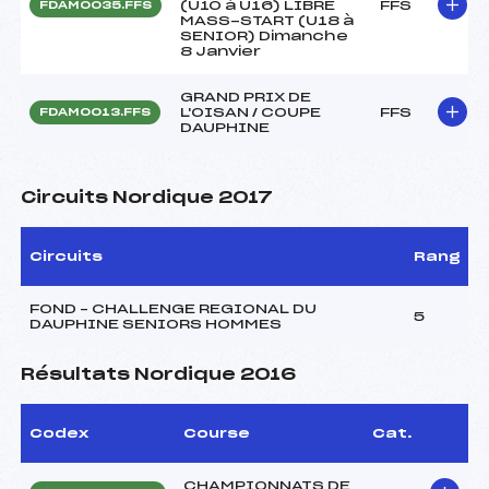
(U10 à U16) LIBRE
FFS
FDAM0035.FFS
MASS-START (U18 à
SENIOR) Dimanche
8 Janvier
GRAND PRIX DE
L'OISAN / COUPE
FFS
FDAM0013.FFS
DAUPHINE
Circuits Nordique 2017
Circuits
Rang
FOND – CHALLENGE REGIONAL DU
5
DAUPHINE SENIORS HOMMES
Résultats Nordique 2016
Codex
Course
Cat.
CHAMPIONNATS DE