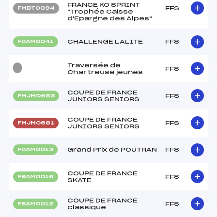
FRANCE KO SPRINT
FFS
FMBT0094
"Trophée Caisse
d'Epargne des Alpes"
CHALLENGE LALITE
FFS
FDAM0041
Traversée de
FFS
Chartreuse jeunes
COUPE DE FRANCE
FFS
FMJM0683
JUNIORS SENIORS
COUPE DE FRANCE
FFS
FMJM0681
JUNIORS SENIORS
Grand Prix de POUTRAN
FFS
FDAM0013
COUPE DE FRANCE
FFS
FSAM0016
SKATE
COUPE DE FRANCE
FFS
FSAM0012
classique