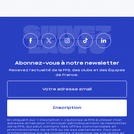
SUIVEZ
L'ACTU
Abonnez-vous à notre newsletter
Recevez l’actualité de la FFS, des clubs et des Équipes
de France.
Inscription
En cliquant sur « inscription », j’autorise la FFS à utiliser mon
adresse email pour m’envoyer périodiquement la newsletter
de la FFS, qui peut contenir des offres commerciales et
promotionnelles de la FFS ou de ses partenaires. Pour plus
d’informations sur les modalités d’exercice de vos droits et