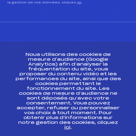
la gestion de vos données, cliquez
ici
CONTACT
Nous utilisons des cookies de
ESPACE PRESSE
mesure d’audience (Google
Analytics) afin d’analyser la
fréquentation du site, vous
Ressources
proposer du contenu vidéo et les
performances du site, ainsi que des
Pass’Neige
cookies permettant le
Projet sportif fédéral
fonctionnement du site. Les
cookies de mesure d’audience ne
Projet de performance fédéral
sont déposés qu’avec votre
Antidopage
consentement. Vous pouvez
Pôle Développement, Formation, Suivi
accepter, refuser ou personnaliser
Scientifique
vos choix à tout moment. Pour
Listes ministérielles
obtenir plus d'informations sur
notre gestion des cookies, cliquez
Pôle vie de l’athlète
ici
.
Enseignement professionnel