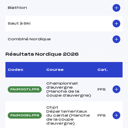
Biathlon
Saut à Ski
Combiné Nordique
Résultats Nordique 2026
Codex
Course
Cat.
Championnat
d'auvergne
FFS
FAUM0071.FFS
(Manche de la
coupe d'auvergne)
Chpt
Départementaux
du cantal (Manche
FFS
FAUM0061.FFS
de la coupe
d'auvergne)