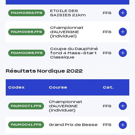
ETOILE DES
FFS
FNAM0392.FFS
SAISIES 21km
Championnat
d'AUVERGNE
FFS
FAUM0096.FFS
(individuel)
Coupe du Dauphiné
fond 4 Mass-Start
FFS
FDAM0066.FFS
Classique
Résultats Nordique 2022
Codex
Course
Cat.
Championnat
d'AUVERGNE
FFS
FAUM0071.FFS
(individuel)
Grand Prix de Besse
FFS
FAUM0041.FFS