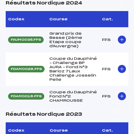
Résultats Nordique 2024
Codex
Course
Cat.
Grand prix de
Besse (2ème
FFS
FAUM0035.FFS
Etape coupe
d'Auvergne)
Coupe du Dauphiné
– Challenge BP
AURA – Fond N°3
FFS
FDAM0026.FFS
Barioz 7Laux
Challenge Josselin
Pelle
Coupe du Dauphiné
Fond N°2
FFS
FDAM0016.FFS
CHAMROUSSE
Résultats Nordique 2023
Codex
Course
Cat.