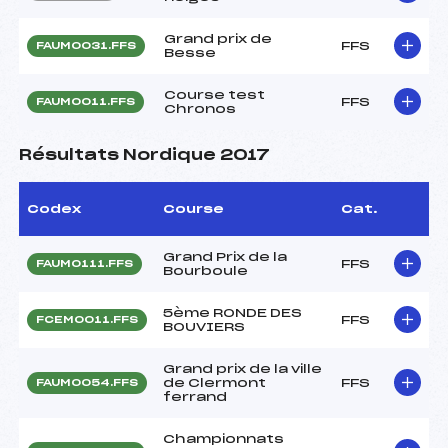
Grand prix de
FFS
FAUM0031.FFS
Besse
Course test
FFS
FAUM0011.FFS
Chronos
Résultats Nordique 2017
Codex
Course
Cat.
Grand Prix de la
FFS
FAUM0111.FFS
Bourboule
5ème RONDE DES
FFS
FCEM0011.FFS
BOUVIERS
Grand prix de la ville
de Clermont
FFS
FAUM0054.FFS
ferrand
Championnats