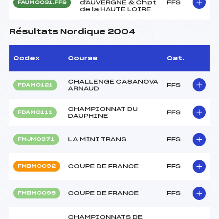
d'AUVERGNE & Chpt
FFS
FAUM0031.FFS
de la HAUTE LOIRE
Résultats Nordique 2004
Codex
Course
Cat.
CHALLENGE CASANOVA
FFS
FDAM0121
ARNAUD
CHAMPIONNAT DU
FFS
FDAM0111
DAUPHINE
LA MINI TRANS
FFS
FMJM0971
COUPE DE FRANCE
FFS
FMBM0092
COUPE DE FRANCE
FFS
FMBM0095
CHAMPIONNATS DE