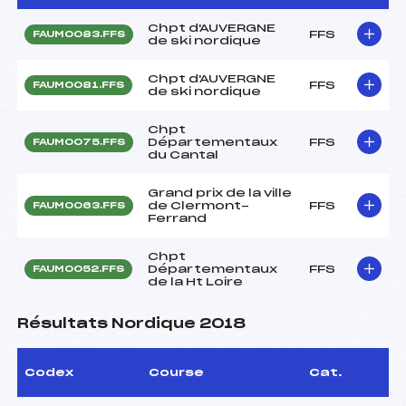
Chpt d'AUVERGNE
FFS
FAUM0083.FFS
de ski nordique
Chpt d'AUVERGNE
FFS
FAUM0081.FFS
de ski nordique
Chpt
Départementaux
FFS
FAUM0075.FFS
du Cantal
Grand prix de la ville
de Clermont-
FFS
FAUM0063.FFS
Ferrand
Chpt
Départementaux
FFS
FAUM0052.FFS
de la Ht Loire
Résultats Nordique 2018
Codex
Course
Cat.