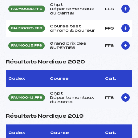
Chpt
Départementaux
FFS
FAUM0032.FFS
du Cantal
Course test
FFS
FAUM0025.FFS
chrono & coureur
Grand prix des
FFS
FAUM0015.FFS
SUPEYRES
Résultats Nordique 2020
Codex
Course
Cat.
Chpt
Départementaux
FFS
FAUM0041.FFS
du cantal
Résultats Nordique 2019
Codex
Course
Cat.