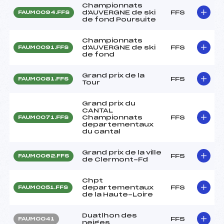
Championnats
d'AUVERGNE de ski
FFS
FAUM0094.FFS
de fond Poursuite
Championnats
d'AUVERGNE de ski
FFS
FAUM0091.FFS
de fond
Grand prix de la
FFS
FAUM0081.FFS
Tour
Grand prix du
CANTAL
Championnats
FFS
FAUM0071.FFS
departementaux
du cantal
Grand prix de la ville
FFS
FAUM0062.FFS
de Clermont-Fd
Chpt
departementaux
FFS
FAUM0051.FFS
de la Haute-Loire
Duatlhon des
FFS
FAUM0041
neiges