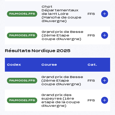
Chpt
Départementaux
de la Ht Loire
FFS
FAUM0051.FFS
(Manche de coupe
d'Auvergne)
Grand prix de Besse
(2ème Etape
FFS
FAUM0021.FFS
coupe d'Auvergne)
Résultats Nordique 2025
Codex
Course
Cat.
Grand prix de Besse
(2ème Etape
FFS
FAUM0031.FFS
coupe d'Auvergne)
Grand prix des
supeyres (1ère
FFS
FAUM0021.FFS
etape de la coupe
d'Auvergne)