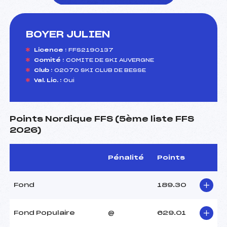
BOYER JULIEN
foi(s) le ski
Licence :
FFS2190137
Comité :
COMITE DE SKI AUVERGNE
Club :
02070 SKI CLUB DE BESSE
Val. Lic. :
Oui
Points Nordique FFS (5ème liste FFS
2026)
Pénalité
Points
Fond
189.30
Fond Populaire
@
629.01