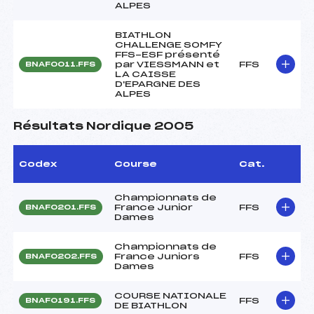
ALPES
BIATHLON
CHALLENGE SOMFY
FFS-ESF présenté
par VIESSMANN et
FFS
BNAF0011.FFS
LA CAISSE
D'EPARGNE DES
ALPES
Résultats Nordique 2005
Codex
Course
Cat.
Championnats de
France Junior
FFS
BNAF0201.FFS
Dames
Championnats de
France Juniors
FFS
BNAF0202.FFS
Dames
COURSE NATIONALE
FFS
BNAF0191.FFS
DE BIATHLON