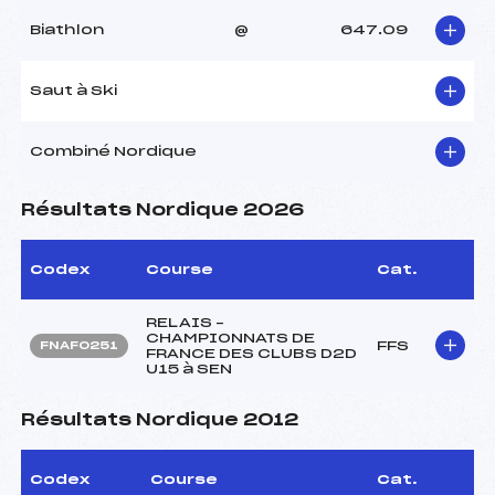
Biathlon
@
647.09
Saut à Ski
Combiné Nordique
Résultats Nordique 2026
Codex
Course
Cat.
RELAIS –
CHAMPIONNATS DE
FFS
FNAF0251
FRANCE DES CLUBS D2D
U15 à SEN
Résultats Nordique 2012
Codex
Course
Cat.