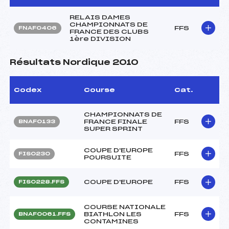
RELAIS DAMES
CHAMPIONNATS DE
FFS
FNAF0406
FRANCE DES CLUBS
1ère DIVISION
Résultats Nordique 2010
Codex
Course
Cat.
CHAMPIONNATS DE
FRANCE FINALE
FFS
BNAF0133
SUPER SPRINT
COUPE D'EUROPE
FFS
FIS0230
POURSUITE
COUPE D'EUROPE
FFS
FIS0228.FFS
COURSE NATIONALE
BIATHLON LES
FFS
BNAF0061.FFS
CONTAMINES