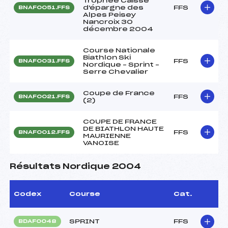
Trophée Caisse
d'épargne des
FFS
BNAF0051.FFS
Alpes Peisey
Nancroix 30
décembre 2004
Course Nationale
Biathlon Ski
FFS
BNAF0031.FFS
Nordique – Sprint –
Serre Chevalier
Coupe de France
FFS
BNAF0021.FFS
(2)
COUPE DE FRANCE
DE BIATHLON HAUTE
FFS
BNAF0012.FFS
MAURIENNE
VANOISE
Résultats Nordique 2004
Codex
Course
Cat.
SPRINT
FFS
BDAF0048