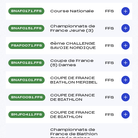
Course Nationale
FFS
BNAF0171.FFS
Championnats de
FFS
BNAF0151.FFS
France Jeune (3)
6ème CHALLENGE
FFS
FSAF0071.FFS
SAVOIE NORDIQUE
Coupe de France
FFS
BNAF0121.FFS
(5) Dames
COUPE DE FRANCE
FFS
BNAF0101.FFS
BIATHLON MERIBEL
COUPE DE FRANCE
FFS
BNAF0091.FFS
DE BIATHLON
COUPE DE FRANCE
FFS
BMJF0411.FFS
DE BIATHLON
Championnats de
France de Biathlon