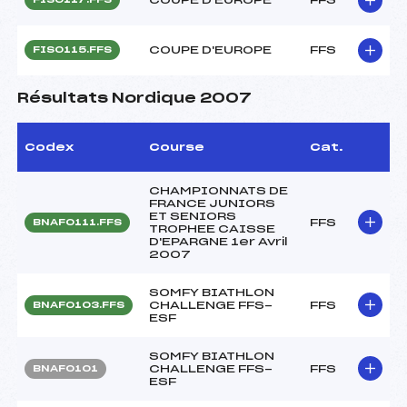
COUPE D'EUROPE
FFS
FIS0115.FFS
Résultats Nordique 2007
Codex
Course
Cat.
CHAMPIONNATS DE
FRANCE JUNIORS
ET SENIORS
FFS
BNAF0111.FFS
TROPHEE CAISSE
D'EPARGNE 1er Avril
2007
SOMFY BIATHLON
CHALLENGE FFS-
FFS
BNAF0103.FFS
ESF
SOMFY BIATHLON
CHALLENGE FFS-
FFS
BNAF0101
ESF