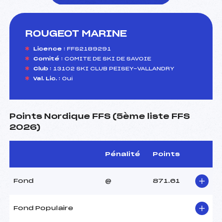
ROUGEOT MARINE
foi(s) le ski
Licence :
FFS2189291
Comité :
COMITE DE SKI DE SAVOIE
Club :
13102 SKI CLUB PEISEY-VALLANDRY
Val. Lic. :
Oui
Points Nordique FFS (5ème liste FFS
2026)
Pénalité
Points
Fond
@
871.61
Fond Populaire