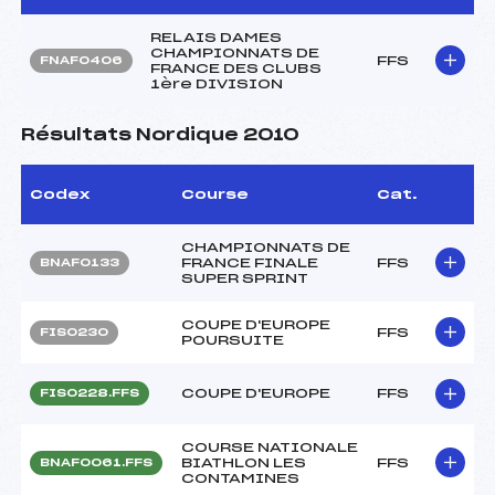
RELAIS DAMES
CHAMPIONNATS DE
FFS
FNAF0406
FRANCE DES CLUBS
1ère DIVISION
Résultats Nordique 2010
Codex
Course
Cat.
CHAMPIONNATS DE
FRANCE FINALE
FFS
BNAF0133
SUPER SPRINT
COUPE D'EUROPE
FFS
FIS0230
POURSUITE
COUPE D'EUROPE
FFS
FIS0228.FFS
COURSE NATIONALE
BIATHLON LES
FFS
BNAF0061.FFS
CONTAMINES