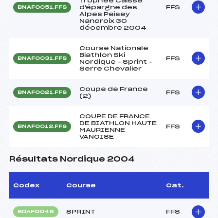
Trophée Caisse
d'épargne des
FFS
BNAF0051.FFS
Alpes Peisey
Nancroix 30
décembre 2004
Course Nationale
Biathlon Ski
FFS
BNAF0031.FFS
Nordique – Sprint –
Serre Chevalier
Coupe de France
FFS
BNAF0021.FFS
(2)
COUPE DE FRANCE
DE BIATHLON HAUTE
FFS
BNAF0012.FFS
MAURIENNE
VANOISE
Résultats Nordique 2004
Codex
Course
Cat.
SPRINT
FFS
BDAF0048