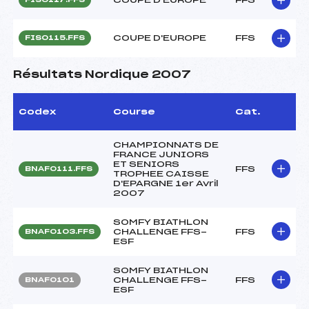
COUPE D'EUROPE
FFS
FIS0115.FFS
Résultats Nordique 2007
Codex
Course
Cat.
CHAMPIONNATS DE
FRANCE JUNIORS
ET SENIORS
FFS
BNAF0111.FFS
TROPHEE CAISSE
D'EPARGNE 1er Avril
2007
SOMFY BIATHLON
CHALLENGE FFS-
FFS
BNAF0103.FFS
ESF
SOMFY BIATHLON
CHALLENGE FFS-
FFS
BNAF0101
ESF