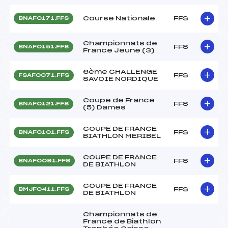
Course Nationale
FFS
BNAF0171.FFS
Championnats de
FFS
BNAF0151.FFS
France Jeune (3)
6ème CHALLENGE
FFS
FSAF0071.FFS
SAVOIE NORDIQUE
Coupe de France
FFS
BNAF0121.FFS
(5) Dames
COUPE DE FRANCE
FFS
BNAF0101.FFS
BIATHLON MERIBEL
COUPE DE FRANCE
FFS
BNAF0091.FFS
DE BIATHLON
COUPE DE FRANCE
FFS
BMJF0411.FFS
DE BIATHLON
Championnats de
France de Biathlon