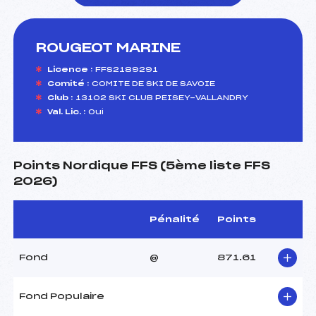
ROUGEOT MARINE
foi(s) le ski
Licence :
FFS2189291
Comité :
COMITE DE SKI DE SAVOIE
Club :
13102 SKI CLUB PEISEY-VALLANDRY
Val. Lic. :
Oui
Points Nordique FFS (5ème liste FFS
2026)
Pénalité
Points
Fond
@
871.61
Fond Populaire