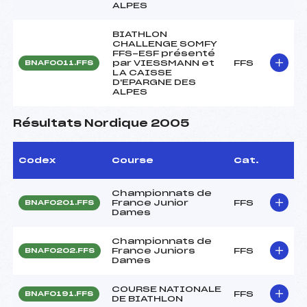
ALPES
BIATHLON
CHALLENGE SOMFY
FFS-ESF présenté
par VIESSMANN et
FFS
BNAF0011.FFS
LA CAISSE
D'EPARGNE DES
ALPES
Résultats Nordique 2005
Codex
Course
Cat.
Championnats de
France Junior
FFS
BNAF0201.FFS
Dames
Championnats de
France Juniors
FFS
BNAF0202.FFS
Dames
COURSE NATIONALE
FFS
BNAF0191.FFS
DE BIATHLON