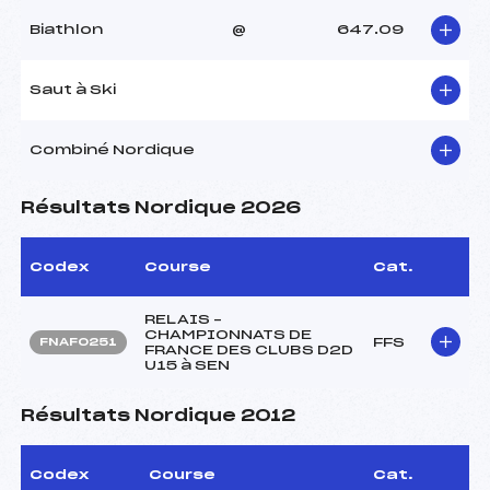
Biathlon
@
647.09
Saut à Ski
Combiné Nordique
Résultats Nordique 2026
Codex
Course
Cat.
RELAIS –
CHAMPIONNATS DE
FFS
FNAF0251
FRANCE DES CLUBS D2D
U15 à SEN
Résultats Nordique 2012
Codex
Course
Cat.