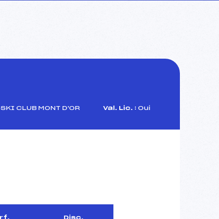
SKI CLUB MONT D'OR
Val. Lic. :
Oui
rf.
Disc.