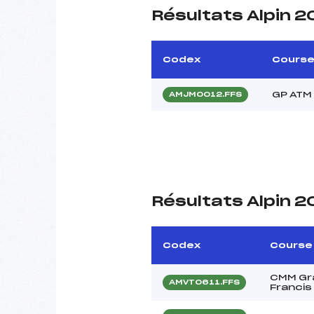
Résultats Alpin 
Codex
Cours
GP ATM 
AMJM0012.FFS
Résultats Alpin 
Codex
Course
CMM Gra
AMVT0611.FFS
Francis