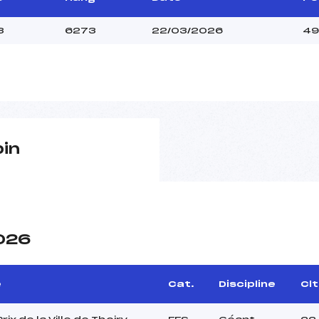
3
6273
22/03/2026
49
pin
2026
e
Cat.
Discipline
Clt