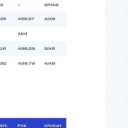
3
–
3/MAS
35
458.97
4/A6
Abd
16
499.29
3/A6
32
439.79
4/A6
Clt.
Pts
Clt/Cat