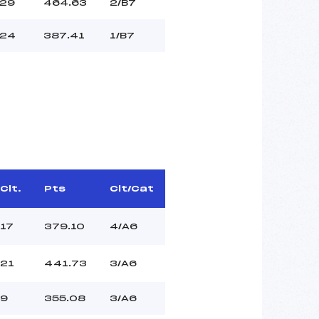
29
464.63
2/B7
24
387.41
1/B7
Clt.
Pts
Clt/Cat
17
379.10
4/A6
21
441.73
3/A6
9
355.08
3/A6