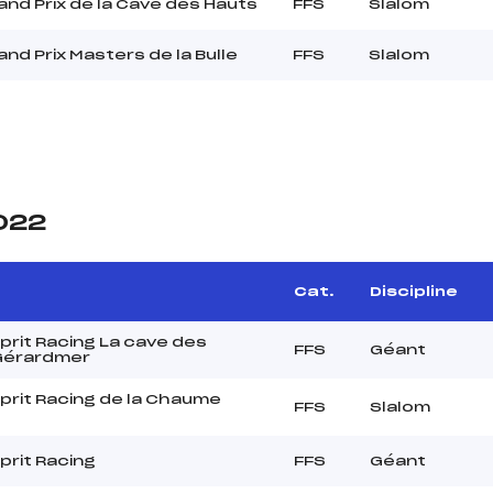
nd Prix de la Cave des Hauts
FFS
Slalom
nd Prix Masters de la Bulle
FFS
Slalom
2022
Cat.
Discipline
rit Racing La cave des
FFS
Géant
Gérardmer
prit Racing de la Chaume
FFS
Slalom
rit Racing
FFS
Géant