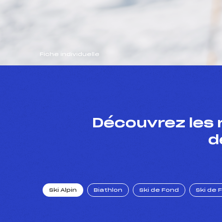
Fiche individuelle
Découvrez les 
d
Ski Alpin
Biathlon
Ski de Fond
Ski de 