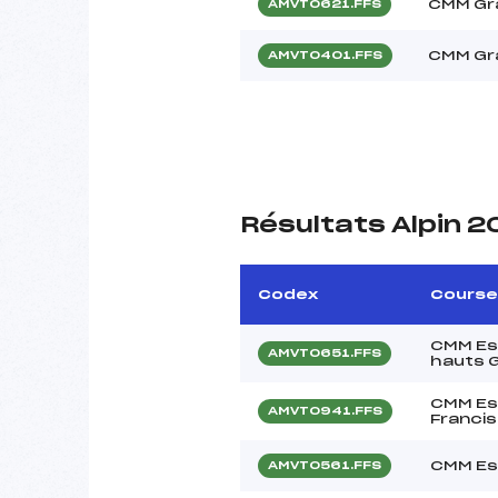
CMM Gra
AMVT0621.FFS
CMM Gra
AMVT0401.FFS
Résultats Alpin 
Codex
Course
CMM Esp
AMVT0651.FFS
hauts 
CMM Es
AMVT0941.FFS
Francis
CMM Esp
AMVT0561.FFS