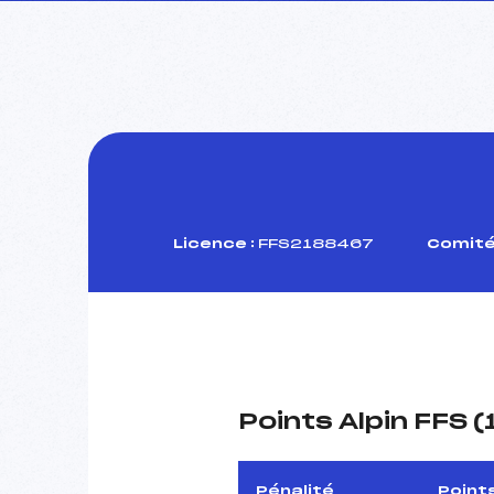
Licence :
FFS2188467
Comité
Points Alpin FFS 
Pénalité
Point