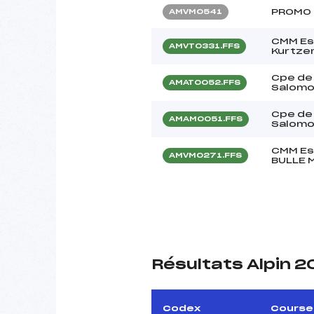
PROMO 
AMVM0541
CMM Esp
AMVT0331.FFS
Kurtze
Cpe de
AMAT0052.FFS
Salomo
Cpe de
AMAM0051.FFS
Salomo
CMM Esp
AMVM0271.FFS
BULLE 
Résultats Alpin 2
Codex
Course