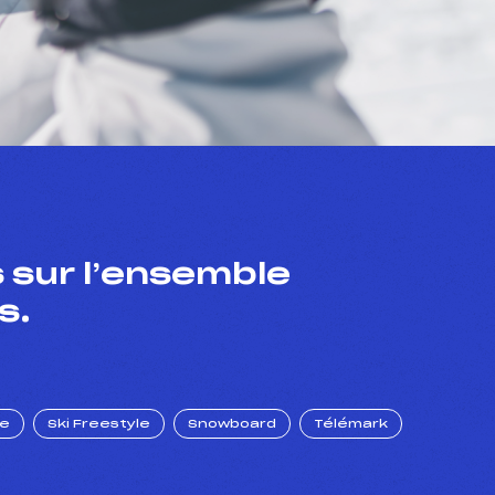
 sur l’ensemble
s.
ue
Ski Freestyle
Snowboard
Télémark