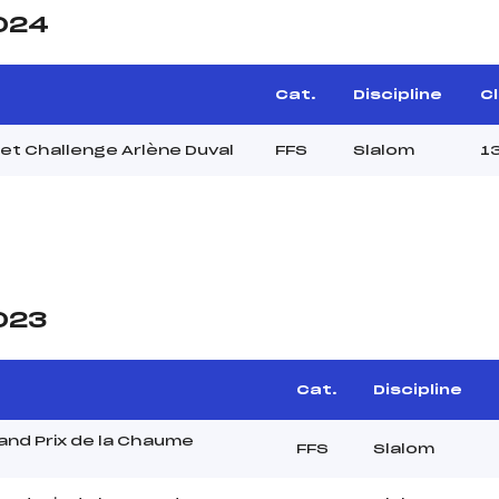
2024
e
Cat.
Discipline
Cl
et Challenge Arlène Duval
FFS
Slalom
1
2023
Cat.
Discipline
nd Prix de la Chaume
FFS
Slalom