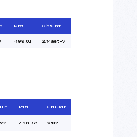
t.
Pts
Clt/Cat
3
499.61
2/Mast-V
Clt.
Pts
Clt/Cat
27
436.46
2/B7