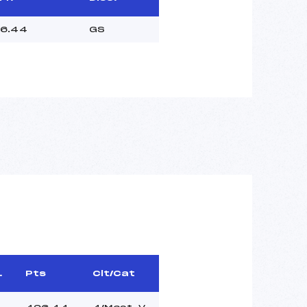
6.44
GS
.
Pts
Clt/Cat