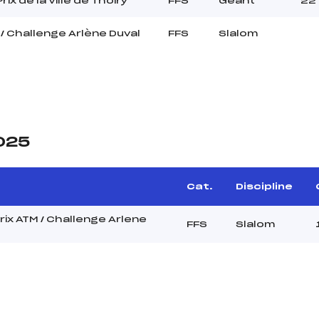
rix de la Ville de Thoiry
FFS
Géant
22
/ Challenge Arlène Duval
FFS
Slalom
2025
Cat.
Discipline
rix ATM / Challenge Arlene
FFS
Slalom