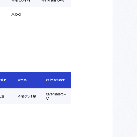
496.44
4/Mast-V
Abd
Clt.
Pts
Clt/Cat
3/Mast-
12
497.49
V