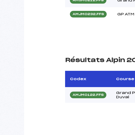
Grand P
AMJM0212.FFS
GP ATM 
AMJM0232.FFS
Résultats Alpin 
Codex
Course
Grand P
AMJM0122.FFS
Duval