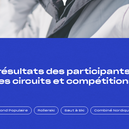
résultats des participants
es circuits et compétition
Fond Populaire
Rollerski
Saut à Ski
Combiné Nordiq