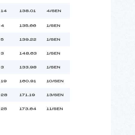
14
138.01
4/SEN
4
135.66
1/SEN
5
139.22
1/SEN
3
148.63
1/SEN
3
133.98
1/SEN
19
160.91
10/SEN
28
171.19
13/SEN
25
173.64
11/SEN