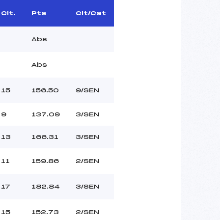
Clt.
Pts
Clt/Cat
Abs
Abs
15
156.50
9/SEN
9
137.09
3/SEN
13
166.31
3/SEN
11
159.86
2/SEN
17
182.84
3/SEN
15
152.73
2/SEN