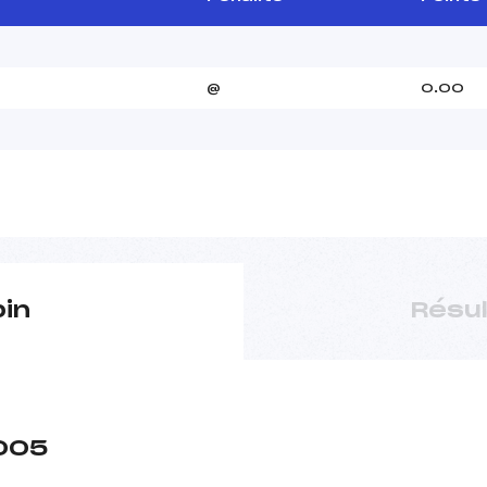
@
0.00
pin
Résu
2005