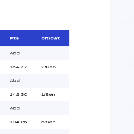
Pts
Clt/Cat
Abd
154.77
2/Sen
Abd
142.30
1/Sen
Abd
134.25
5/Sen