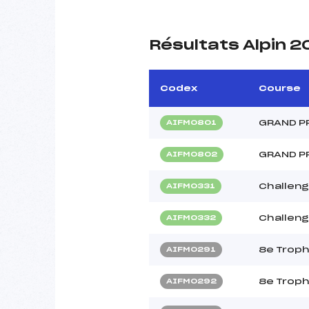
Résultats Alpin 
Codex
Course
GRAND P
AIFM0801
GRAND P
AIFM0802
Challeng
AIFM0331
Challeng
AIFM0332
8e Trop
AIFM0291
8e Trop
AIFM0292