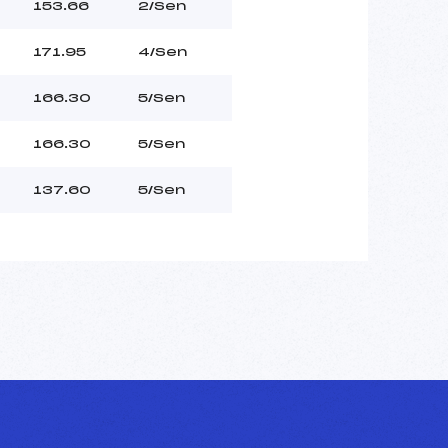
153.66
2/Sen
171.95
4/Sen
166.30
5/Sen
166.30
5/Sen
137.60
5/Sen