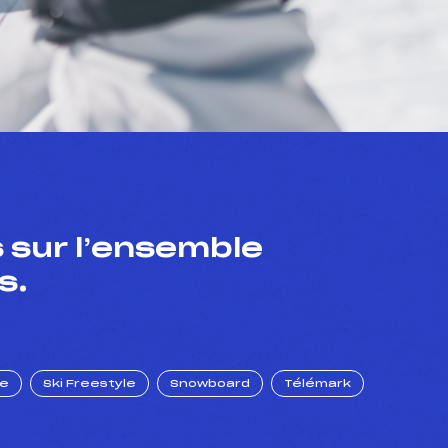
 sur l’ensemble
s.
ue
Ski Freestyle
Snowboard
Télémark