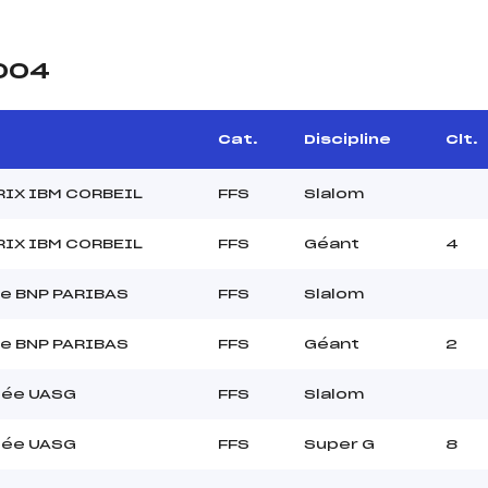
2004
Cat.
Discipline
Clt.
RIX IBM CORBEIL
FFS
Slalom
RIX IBM CORBEIL
FFS
Géant
4
e BNP PARIBAS
FFS
Slalom
e BNP PARIBAS
FFS
Géant
2
hée UASG
FFS
Slalom
hée UASG
FFS
Super G
8