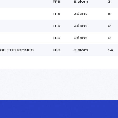
FFS
Slalom
3
FFS
Géant
8
FFS
Géant
9
FFS
Géant
9
GE ETP HOMMES
FFS
Slalom
14