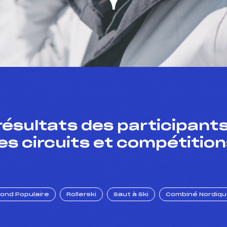
résultats des participants
es circuits et compétition
Fond Populaire
Rollerski
Saut à Ski
Combiné Nordiq