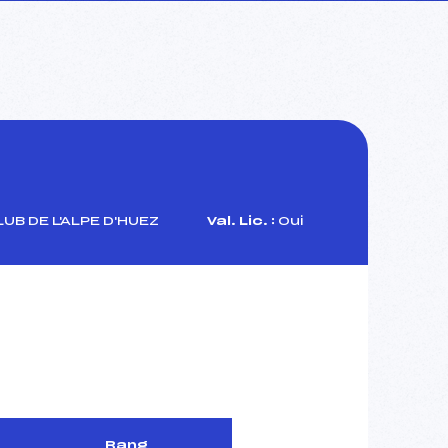
UB DE L'ALPE D'HUEZ
Val. Lic. :
Oui
Rang