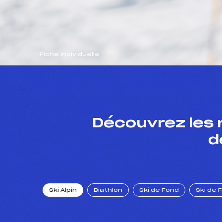
Fiche individuelle
Découvrez les 
d
Ski Alpin
Biathlon
Ski de Fond
Ski de 