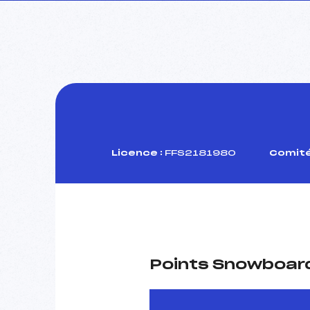
Licence :
FFS2181980
Comité
Points Snowboard