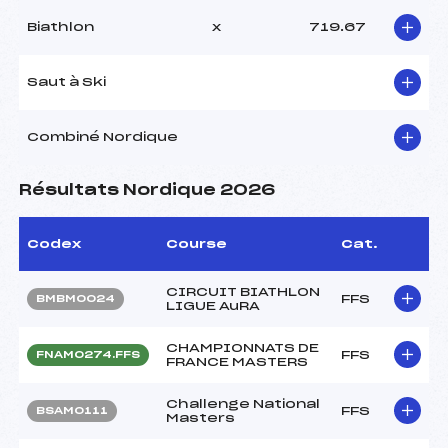
Biathlon
x
719.67
Saut à Ski
Combiné Nordique
Résultats Nordique 2026
Codex
Course
Cat.
CIRCUIT BIATHLON
FFS
BMBM0024
LIGUE AuRA
CHAMPIONNATS DE
FFS
FNAM0274.FFS
FRANCE MASTERS
Challenge National
FFS
BSAM0111
Masters