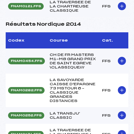
LA TRAVERSEE DE
LA CHARTREUSE
FFS
FNAM0121.FFS
CLASSIQUE
Résultats Nordique 2014
Codex
Course
Cat.
CH DE FR MASTERS
M1-M8 GRAND PRIX
FFS
FNAM0454.FFS
DE SAINT EGREVE
\CLASSIQUE///
LA SAVOYARDE
CAISSE D'EPARGNE
73 MSTOUR 6 –
FFS
FNAM0282.FFS
CLASSIQUE
GRANDES
DISTANCES
LA TRANSJU'
FFS
FNAM0252.FFS
CLASSIC
LA TRAVERSEE DE