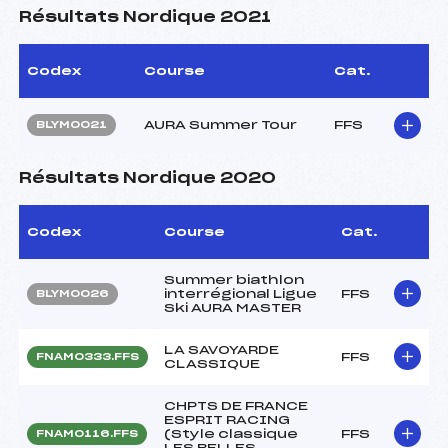
Résultats Nordique 2021
Codex
Course
Cat.
AURA Summer Tour
FFS
BLYM0021
Résultats Nordique 2020
Codex
Course
Cat.
Summer biathlon
interrégional Ligue
FFS
BLYM0026
Ski AURA MASTER
LA SAVOYARDE
FFS
FNAM0333.FFS
CLASSIQUE
CHPTS DE FRANCE
ESPRIT RACING
(Style classique
FFS
FNAM0116.FFS
LES BELLES