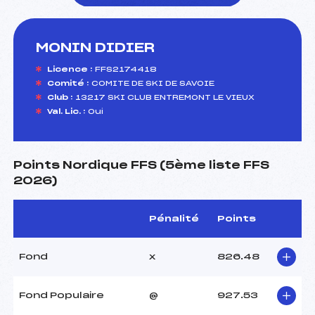
MONIN DIDIER
foi(s) le ski
Licence :
FFS2174418
Comité :
COMITE DE SKI DE SAVOIE
Club :
13217 SKI CLUB ENTREMONT LE VIEUX
Val. Lic. :
Oui
Points Nordique FFS (5ème liste FFS
2026)
Pénalité
Points
Fond
x
826.48
Fond Populaire
@
927.53