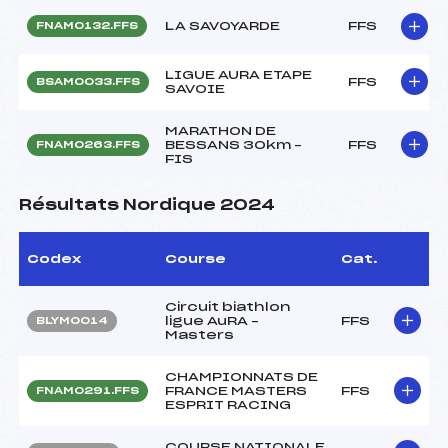
LA SAVOYARDE
FFS
FNAM0132.FFS
LIGUE AURA ETAPE
FFS
BSAM0033.FFS
SAVOIE
MARATHON DE
BESSANS 30km –
FFS
FNAM0263.FFS
FIS
Résultats Nordique 2024
Codex
Course
Cat.
Circuit biathlon
ligue AuRA –
FFS
BLYM0014
Masters
CHAMPIONNATS DE
FRANCE MASTERS
FFS
FNAM0291.FFS
ESPRIT RACING
COURSE NATIONALE