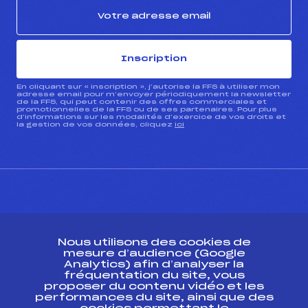
Inscription
En cliquant sur « inscription », j’autorise la FFS à utiliser mon
adresse email pour m’envoyer périodiquement la newsletter
de la FFS, qui peut contenir des offres commerciales et
promotionnelles de la FFS ou de ses partenaires. Pour plus
d’informations sur les modalités d’exercice de vos droits et
la gestion de vos données, cliquez
ici
CONTACT
Nous utilisons des cookies de
ESPACE PRESSE
mesure d’audience (Google
Analytics) afin d’analyser la
fréquentation du site, vous
Ressources
proposer du contenu vidéo et les
performances du site, ainsi que des
Pass’Neige