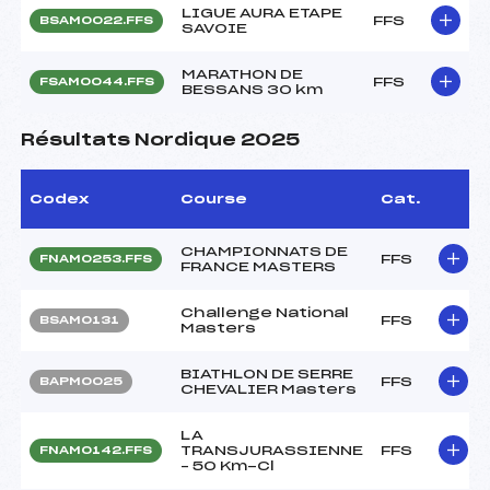
LIGUE AURA ETAPE
FFS
BSAM0022.FFS
SAVOIE
MARATHON DE
FFS
FSAM0044.FFS
BESSANS 30 km
Résultats Nordique 2025
Codex
Course
Cat.
CHAMPIONNATS DE
FFS
FNAM0253.FFS
FRANCE MASTERS
Challenge National
FFS
BSAM0131
Masters
BIATHLON DE SERRE
FFS
BAPM0025
CHEVALIER Masters
LA
TRANSJURASSIENNE
FFS
FNAM0142.FFS
– 50 Km-Cl