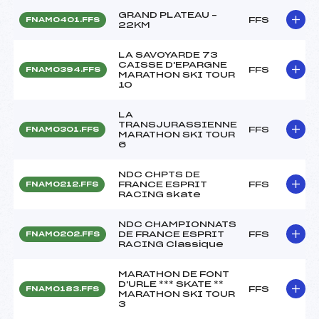
GRAND PLATEAU –
FFS
FNAM0401.FFS
22KM
LA SAVOYARDE 73
CAISSE D'EPARGNE
FFS
FNAM0394.FFS
MARATHON SKI TOUR
10
LA
TRANSJURASSIENNE
FFS
FNAM0301.FFS
MARATHON SKI TOUR
6
NDC CHPTS DE
FRANCE ESPRIT
FFS
FNAM0212.FFS
RACING skate
NDC CHAMPIONNATS
DE FRANCE ESPRIT
FFS
FNAM0202.FFS
RACING Classique
MARATHON DE FONT
D'URLE *** SKATE **
FFS
FNAM0183.FFS
MARATHON SKI TOUR
3