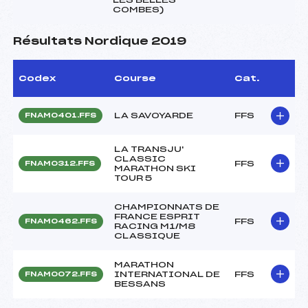
COMBES)
Résultats Nordique 2019
Codex
Course
Cat.
LA SAVOYARDE
FFS
FNAM0401.FFS
LA TRANSJU'
CLASSIC
FFS
FNAM0312.FFS
MARATHON SKI
TOUR 5
CHAMPIONNATS DE
FRANCE ESPRIT
FFS
FNAM0462.FFS
RACING M1/M8
CLASSIQUE
MARATHON
INTERNATIONAL DE
FFS
FNAM0072.FFS
BESSANS