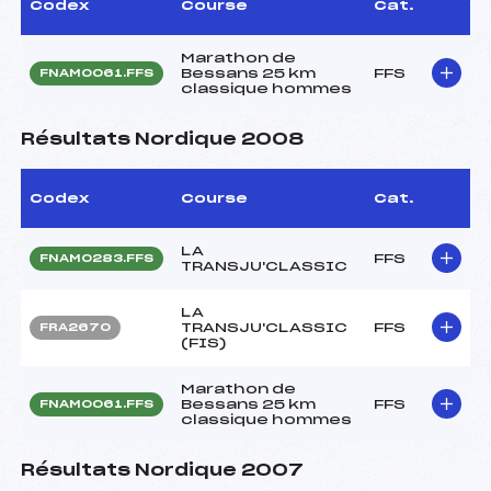
Codex
Course
Cat.
Marathon de
Bessans 25 km
FFS
FNAM0061.FFS
classique hommes
Résultats Nordique 2008
Codex
Course
Cat.
LA
FFS
FNAM0283.FFS
TRANSJU'CLASSIC
LA
TRANSJU'CLASSIC
FFS
FRA2670
(FIS)
Marathon de
Bessans 25 km
FFS
FNAM0061.FFS
classique hommes
Résultats Nordique 2007