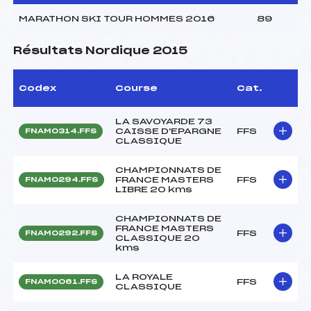
MARATHON SKI TOUR HOMMES 2016
89
Résultats Nordique 2015
Codex
Course
Cat.
LA SAVOYARDE 73
CAISSE D'EPARGNE
FFS
FNAM0314.FFS
CLASSIQUE
CHAMPIONNATS DE
FRANCE MASTERS
FFS
FNAM0294.FFS
LIBRE 20 kms
CHAMPIONNATS DE
FRANCE MASTERS
FFS
FNAM0292.FFS
CLASSIQUE 20
kms
LA ROYALE
FFS
FNAM0061.FFS
CLASSIQUE