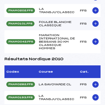
LA
FFS
FNAM0202.FFS
TRANSJU'CLASSIC
FOULEE BLANCHE
FFS
FNAM0101.FFS
CLASSIQUE
MARATHON
INTERNATIONAL DE
BESSANS 30 KM
FFS
FNAM0042.FFS
CLASSIQUE
HOMMES
Résultats Nordique 2010
Codex
Course
Cat.
LA SAVOYARDE CL
FFS
FNAM0282.FFS
LA
FFS
FNAM0193.FFS
TRANSJU'CLASSIC