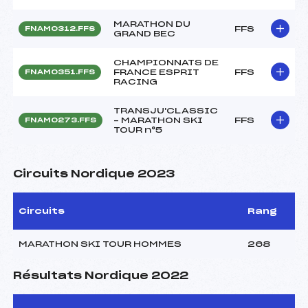
MARATHON DU
FFS
FNAM0312.FFS
GRAND BEC
CHAMPIONNATS DE
FRANCE ESPRIT
FFS
FNAM0351.FFS
RACING
TRANSJU'CLASSIC
– MARATHON SKI
FFS
FNAM0273.FFS
TOUR n°5
Circuits Nordique 2023
Circuits
Rang
MARATHON SKI TOUR HOMMES
268
Résultats Nordique 2022