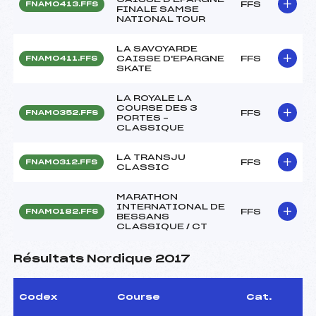
FFS
FNAM0413.FFS
FINALE SAMSE
NATIONAL TOUR
LA SAVOYARDE
CAISSE D'EPARGNE
FFS
FNAM0411.FFS
SKATE
LA ROYALE LA
COURSE DES 3
FFS
FNAM0352.FFS
PORTES –
CLASSIQUE
LA TRANSJU
FFS
FNAM0312.FFS
CLASSIC
MARATHON
INTERNATIONAL DE
FFS
FNAM0182.FFS
BESSANS
CLASSIQUE / CT
Résultats Nordique 2017
Codex
Course
Cat.