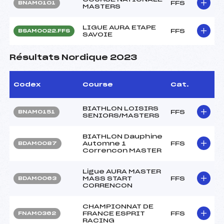
FFS
BNAM0101
MASTERS
LIGUE AURA ETAPE
FFS
BSAM0022.FFS
SAVOIE
Résultats Nordique 2023
Codex
Course
Cat.
BIATHLON LOISIRS
FFS
BNAM0151
SENIORS/MASTERS
BIATHLON Dauphine
Automne 1
FFS
BDAM0087
Correncon MASTER
Ligue AURA MASTER
MASS START
FFS
BDAM0063
CORRENCON
CHAMPIONNAT DE
FRANCE ESPRIT
FFS
FNAM0362
RACING