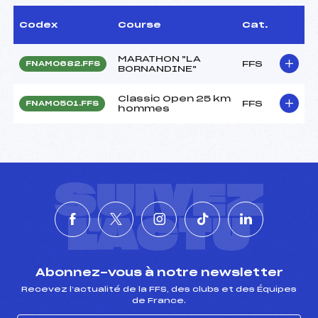
Codex
Course
Cat.
MARATHON "LA
FFS
FNAM0682.FFS
BORNANDINE"
Classic Open 25 km
FFS
FNAM0501.FFS
hommes
SUIVEZ
L'ACTU
Abonnez-vous à notre newsletter
Recevez l’actualité de la FFS, des clubs et des Équipes
de France.