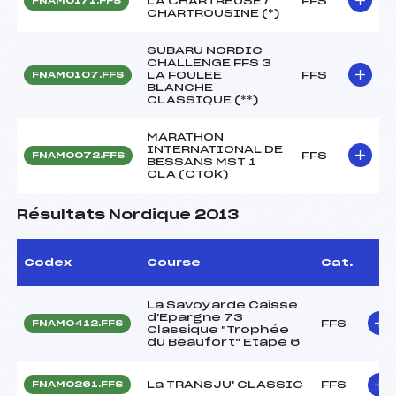
LA CHARTREUSE /
FFS
FNAM0171.FFS
CHARTROUSINE (*)
SUBARU NORDIC
CHALLENGE FFS 3
LA FOULEE
FFS
FNAM0107.FFS
BLANCHE
CLASSIQUE (**)
MARATHON
INTERNATIONAL DE
FFS
FNAM0072.FFS
BESSANS MST 1
CLA (CTOk)
Résultats Nordique 2013
Codex
Course
Cat.
La Savoyarde Caisse
d'Epargne 73
FFS
FNAM0412.FFS
Classique "Trophée
du Beaufort" Etape 6
La TRANSJU' CLASSIC
FFS
FNAM0261.FFS