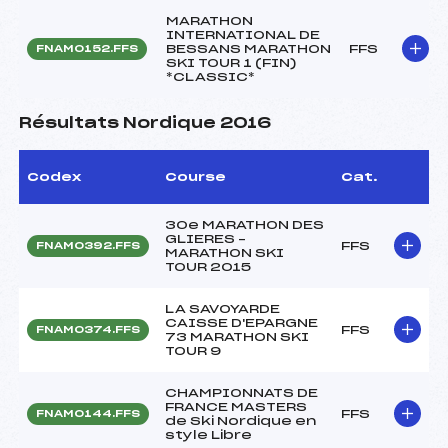
MARATHON
INTERNATIONAL DE
BESSANS MARATHON
FFS
FNAM0152.FFS
SKI TOUR 1 (FIN)
*CLASSIC*
Résultats Nordique 2016
Codex
Course
Cat.
30e MARATHON DES
GLIERES –
FFS
FNAM0392.FFS
MARATHON SKI
TOUR 2015
LA SAVOYARDE
CAISSE D'EPARGNE
FFS
FNAM0374.FFS
73 MARATHON SKI
TOUR 9
CHAMPIONNATS DE
FRANCE MASTERS
FFS
FNAM0144.FFS
de Ski Nordique en
style Libre