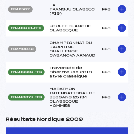
LA
TRANSJU'CLASSIC
FFS
FRA2567
(FIS)
FOULEE BLANCHE
FFS
FNAM0101.FFS
CLASSIQUE
CHAMPIONNAT DU
DAUPHINE
FFS
FDAM0043
CHALLENGE
CASANOVA ARNAUD
Traversée de
Chartreuse 2010
FFS
FNAM0091.FFS
style Classique
MARATHON
INTERNATIONAL DE
BESSANS 25 KM
FFS
FNAM0071.FFS
CLASSIQUE
HOMMES
Résultats Nordique 2009