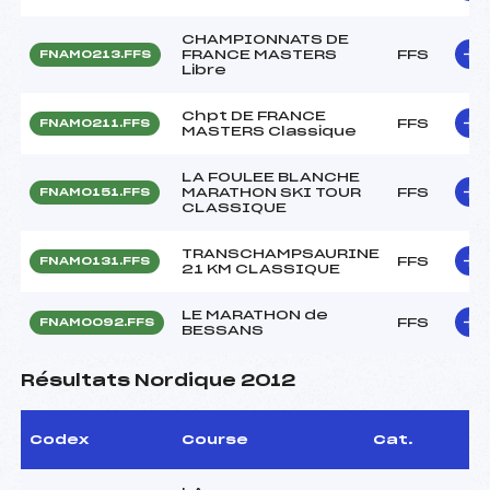
CHAMPIONNATS DE
FRANCE MASTERS
FFS
FNAM0213.FFS
Libre
Chpt DE FRANCE
FFS
FNAM0211.FFS
MASTERS Classique
LA FOULEE BLANCHE
MARATHON SKI TOUR
FFS
FNAM0151.FFS
CLASSIQUE
TRANSCHAMPSAURINE
FFS
FNAM0131.FFS
21 KM CLASSIQUE
LE MARATHON de
FFS
FNAM0092.FFS
BESSANS
Résultats Nordique 2012
Codex
Course
Cat.