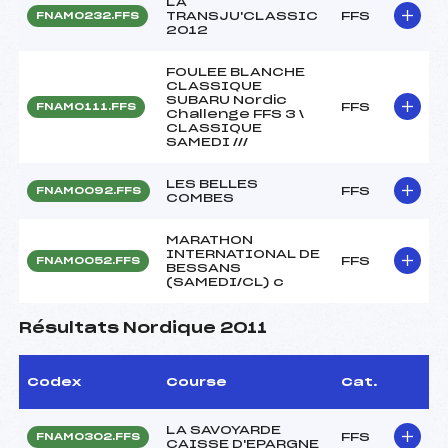
LA
TRANSJU'CLASSIC
FFS
FNAM0232.FFS
2012
FOULEE BLANCHE
CLASSIQUE
SUBARU Nordic
FFS
FNAM0111.FFS
Challenge FFS 3 \
CLASSIQUE
SAMEDI ///
LES BELLES
FFS
FNAM0092.FFS
COMBES
MARATHON
INTERNATIONAL DE
FFS
FNAM0052.FFS
BESSANS
(SAMEDI/CL) c
Résultats Nordique 2011
Codex
Course
Cat.
LA SAVOYARDE
FFS
FNAM0302.FFS
CAISSE D'EPARGNE