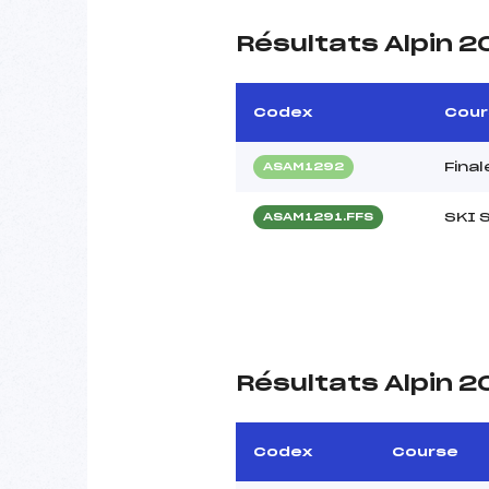
Résultats Alpin 
Codex
Cour
Final
ASAM1292
SKI 
ASAM1291.FFS
Résultats Alpin 
Codex
Course