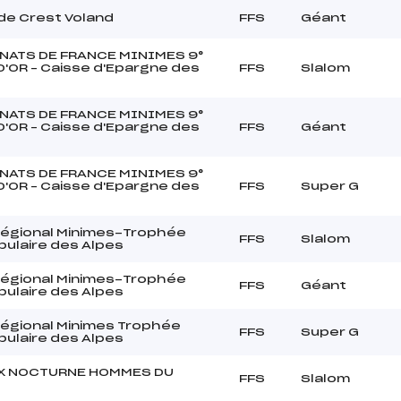
 de Crest Voland
FFS
Géant
ATS DE FRANCE MINIMES 9°
'OR – Caisse d'Epargne des
FFS
Slalom
ATS DE FRANCE MINIMES 9°
'OR – Caisse d'Epargne des
FFS
Géant
ATS DE FRANCE MINIMES 9°
'OR – Caisse d'Epargne des
FFS
Super G
Régional Minimes-Trophée
FFS
Slalom
ulaire des Alpes
Régional Minimes-Trophée
FFS
Géant
ulaire des Alpes
Régional Minimes Trophée
FFS
Super G
ulaire des Alpes
X NOCTURNE HOMMES DU
FFS
Slalom