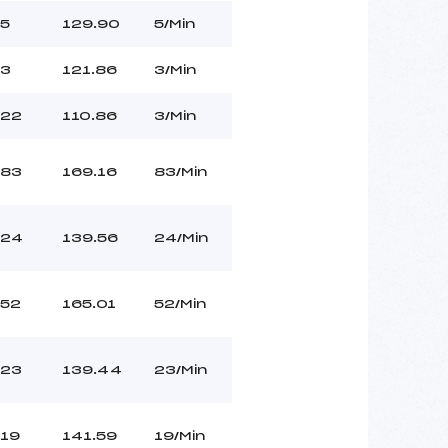
5
129.90
5/Min
3
121.86
3/Min
22
110.86
3/Min
83
169.16
83/Min
24
139.56
24/Min
52
165.01
52/Min
23
139.44
23/Min
19
141.59
19/Min