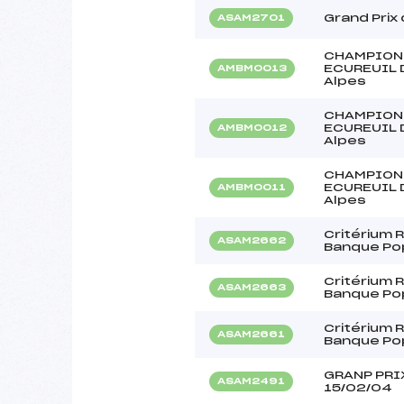
Grand Prix
ASAM2701
CHAMPIONN
ECUREUIL D
AMBM0013
Alpes
CHAMPIONN
ECUREUIL D
AMBM0012
Alpes
CHAMPIONN
ECUREUIL D
AMBM0011
Alpes
Critérium 
ASAM2662
Banque Pop
Critérium 
ASAM2663
Banque Pop
Critérium 
ASAM2661
Banque Pop
GRANP PRI
ASAM2491
15/02/04