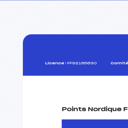
Licence :
FFS2165630
Comité
Points Nordique F