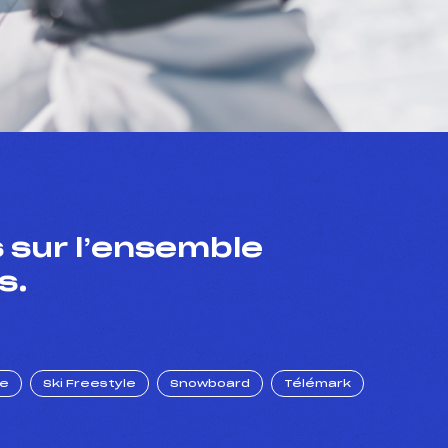
 sur l’ensemble
s.
ue
Ski Freestyle
Snowboard
Télémark