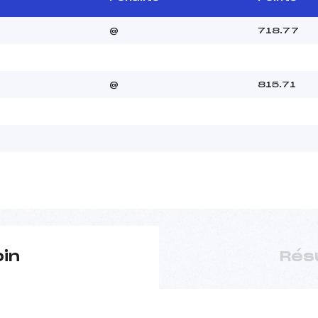
@
718.77
@
815.71
pin
Rés