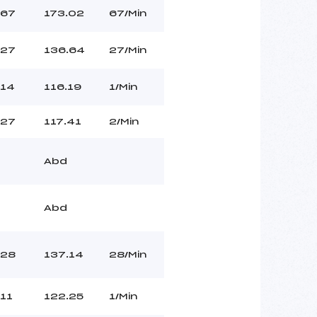
67
173.02
67/Min
27
136.64
27/Min
14
116.19
1/Min
27
117.41
2/Min
Abd
Abd
28
137.14
28/Min
11
122.25
1/Min