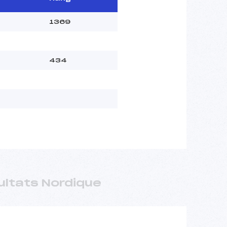
1369
434
ultats Nordique