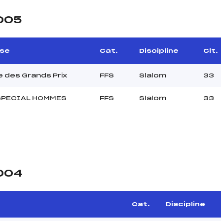
2005
se
Cat.
Discipline
Clt.
e des Grands Prix
FFS
Slalom
33
SPECIAL HOMMES
FFS
Slalom
33
2004
Cat.
Discipline