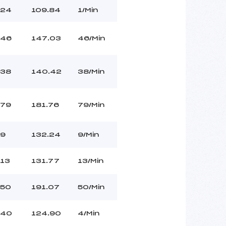
24
109.84
1/Min
46
147.03
46/Min
38
140.42
38/Min
79
181.76
79/Min
9
132.24
9/Min
13
131.77
13/Min
50
191.07
50/Min
40
124.90
4/Min