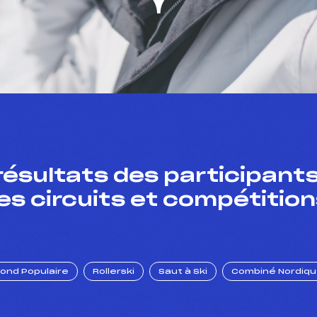
résultats des participants
es circuits et compétition
Fond Populaire
Rollerski
Saut à Ski
Combiné Nordiq