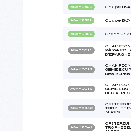
Coupe BVA
ASAM2532
Coupe BVA
ASAM2531
Grand Prix
ASAM2381
CHAMPIONN
9ème ECUR
ASAM0011
D'EPARGNE
CHAMPIONN
9EME ECUR
ASAM0012
DES ALPES
CHAMPIONN
9EME ECUR
ASAM0013
DES ALPES
CRITERIUM
TROPHEE B
ASAM2042
ALPES
CRITERIUM
TROPHEE B
ASAM2041