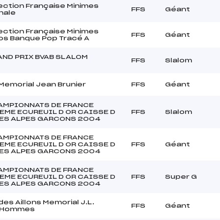
ction Française Minimes
FFS
Géant
nale
ction Française Minimes
FFS
Géant
os Banque Pop Tracé A
AND PRIX BVAB SLALOM
FFS
Slalom
 Memorial Jean Brunier
FFS
Géant
AMPIONNATS DE FRANCE
EME ECUREUIL D OR CAISSE D
FFS
Slalom
ES ALPES GARCONS 2004
AMPIONNATS DE FRANCE
EME ECUREUIL D OR CAISSE D
FFS
Géant
ES ALPES GARCONS 2004
AMPIONNATS DE FRANCE
EME ECUREUIL D OR CAISSE D
FFS
Super G
ES ALPES GARCONS 2004
des Aillons Memorial J.L.
FFS
Géant
 Hommes