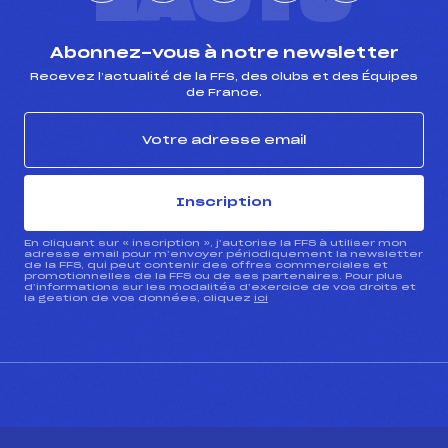
L'ACTU
Abonnez-vous à notre newsletter
Recevez l’actualité de la FFS, des clubs et des Équipes
de France.
Inscription
En cliquant sur « inscription », j’autorise la FFS à utiliser mon
adresse email pour m’envoyer périodiquement la newsletter
de la FFS, qui peut contenir des offres commerciales et
promotionnelles de la FFS ou de ses partenaires. Pour plus
d’informations sur les modalités d’exercice de vos droits et
la gestion de vos données, cliquez
ici
CONTACT