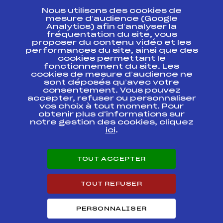
Nous utilisons des cookies de
ESPACE PRESSE
mesure d’audience (Google
Analytics) afin d’analyser la
fréquentation du site, vous
Ressources
proposer du contenu vidéo et les
performances du site, ainsi que des
Pass’Neige
cookies permettant le
Projet sportif fédéral
fonctionnement du site. Les
cookies de mesure d’audience ne
Projet de performance fédéral
sont déposés qu’avec votre
Antidopage
consentement. Vous pouvez
Pôle Développement, Formation, Suivi
accepter, refuser ou personnaliser
Scientifique
vos choix à tout moment. Pour
Listes ministérielles
obtenir plus d'informations sur
notre gestion des cookies, cliquez
Pôle vie de l’athlète
ici
.
Enseignement professionnel
Informatique et chronométrage
Circuits
TOUT ACCEPTER
Carrières
Développement des habiletés mentales
TOUT REFUSER
PERSONNALISER
© 2026 Fédération Française de Ski
Mentions légales
Politique de