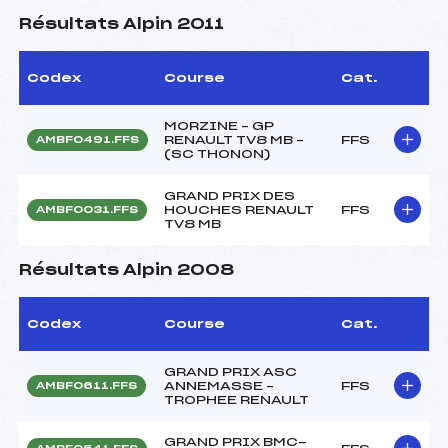
Résultats Alpin 2011
Codex
Course
Cat.
MORZINE – GP
RENAULT TV8 MB –
FFS
AMBF0491.FFS
(SC THONON)
GRAND PRIX DES
HOUCHES RENAULT
FFS
AMBF0031.FFS
TV8 MB
Résultats Alpin 2008
Codex
Course
Cat.
GRAND PRIX ASC
ANNEMASSE –
FFS
AMBF0611.FFS
TROPHEE RENAULT
GRAND PRIX BMC-