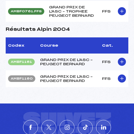
GRAND PRIX DE
L'ASC – TROPHEE
FFS
AMBF0761.FFS
PEUGEOT BERNARD
Résultats Alpin 2004
Codex
Course
Cat.
GRAND PRIX DE L'ASC –
FFS
AMBF1161
PEUGEOT BERNARD
GRAND PRIX DE L'ASC –
FFS
AMBF1160
PEUGEOT BERNARD
SUIVEZ