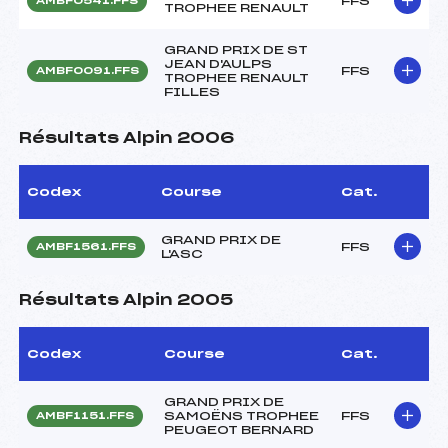
FFS
AMBF0541.FFS
TROPHEE RENAULT
GRAND PRIX DE ST
JEAN D'AULPS
FFS
AMBF0091.FFS
TROPHEE RENAULT
FILLES
Résultats Alpin 2006
Codex
Course
Cat.
GRAND PRIX DE
FFS
AMBF1561.FFS
L'ASC
Résultats Alpin 2005
Codex
Course
Cat.
GRAND PRIX DE
SAMOËNS TROPHEE
FFS
AMBF1151.FFS
PEUGEOT BERNARD