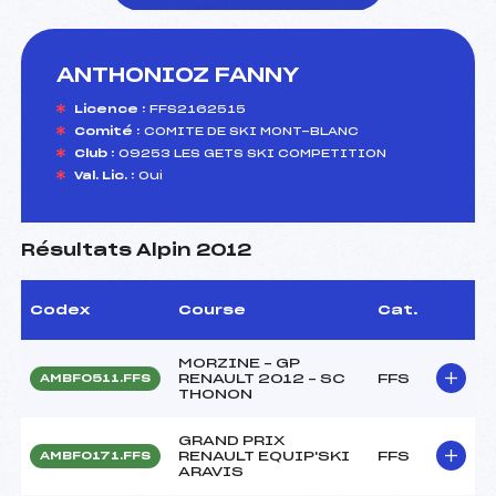
ANTHONIOZ FANNY
foi(s) le ski
Licence :
FFS2162515
Comité :
COMITE DE SKI MONT-BLANC
Club :
09253 LES GETS SKI COMPETITION
Val. Lic. :
Oui
Résultats Alpin 2012
Codex
Course
Cat.
MORZINE – GP
RENAULT 2012 – SC
FFS
AMBF0511.FFS
THONON
GRAND PRIX
RENAULT EQUIP'SKI
FFS
AMBF0171.FFS
ARAVIS