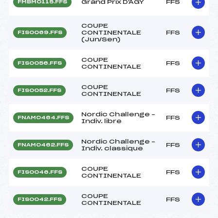
Grand Prix D'AGY
FFS
FMBM0115.FFS
COUPE
CONTINENTALE
FFS
FIS0069.FFS
(Jun/Sen)
COUPE
FFS
FIS0056.FFS
CONTINENTALE
COUPE
FFS
FIS0052.FFS
CONTINENTALE
Nordic Challenge –
FFS
FNAM0464.FFS
Indiv. libre
Nordic Challenge –
FFS
FNAM0462.FFS
Indiv. classique
COUPE
FFS
FIS0046.FFS
CONTINENTALE
COUPE
FFS
FIS0042.FFS
CONTINENTALE