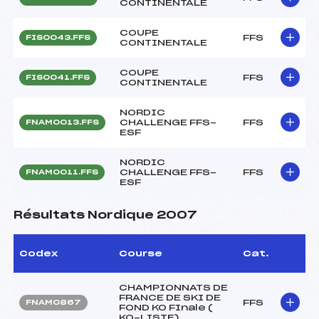
CONTINENTALE
COUPE
FFS
FIS0043.FFS
CONTINENTALE
COUPE
FFS
FIS0041.FFS
CONTINENTALE
NORDIC
CHALLENGE FFS-
FFS
FNAM0013.FFS
ESF
NORDIC
CHALLENGE FFS-
FFS
FNAM0011.FFS
ESF
Résultats Nordique 2007
Codex
Course
Cat.
CHAMPIONNATS DE
FRANCE DE SKI DE
FFS
FNAM0867
FOND KO FInale (
KO-LISTE)