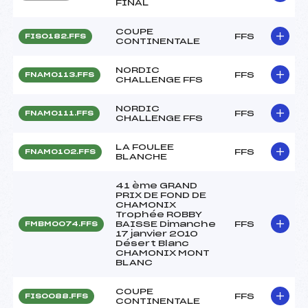
FINAL
COUPE
FFS
FIS0182.FFS
CONTINENTALE
NORDIC
FFS
FNAM0113.FFS
CHALLENGE FFS
NORDIC
FFS
FNAM0111.FFS
CHALLENGE FFS
LA FOULEE
FFS
FNAM0102.FFS
BLANCHE
41 ème GRAND
PRIX DE FOND DE
CHAMONIX
Trophée ROBBY
BAISSE Dimanche
FFS
FMBM0074.FFS
17 janvier 2010
Désert Blanc
CHAMONIX MONT
BLANC
COUPE
FFS
FIS0088.FFS
CONTINENTALE