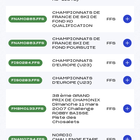
CHAMPIONNATS DE
FRANCE DE SKI DE
FFS
FNAM0865.FFS
FOND KO
QUALIFICATION
CHAMPIONNATS DE
FRANCE SKI DE
FFS
FNAM0863.FFS
FOND POURSUITE
CHAMPIONNATS
FFS
FIS0284.FFS
D'EUROPE (U23)
CHAMPIONNATS
FFS
FIS0283.FFS
D'EUROPE (U23)
38 ème GRAND
PRIX DE CHAMONIX
Dimanche 11 mars
2007 Challenge
FFS
FMBM0133.FFS
ROBBY BAISSE
Piste des
Chosalets
NORDIC
CHALLENGE ETAPE
FFS
FNAM0794.FFS