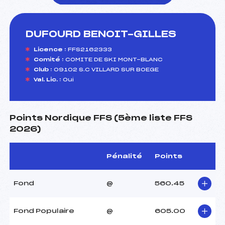
DUFOURD BENOIT-GILLES
foi(s) le ski
Licence :
FFS2162333
Comité :
COMITE DE SKI MONT-BLANC
Club :
09102 S.C VILLARD SUR BOEGE
Val. Lic. :
Oui
Points Nordique FFS (5ème liste FFS
2026)
Pénalité
Points
Fond
@
560.45
Fond Populaire
@
605.00