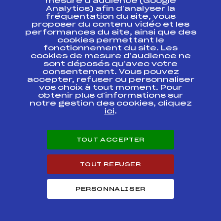
mesure d’audience (Google
Etoile des Saisies
Analytics) afin d’analyser la
FFS
FNAM0462.FFS
LD
fréquentation du site, vous
proposer du contenu vidéo et les
performances du site, ainsi que des
Championnats de
France Seniors
cookies permettant le
Nordic Challenge
FFS
FNAM0121.FFS
fonctionnement du site. Les
FFS-ESF Semaine
cookies de mesure d’audience ne
des Champions
sont déposés qu’avec votre
consentement. Vous pouvez
accepter, refuser ou personnaliser
Grand Prix
FFS
FMBM0171.FFS
vos choix à tout moment. Pour
d'Argentière
obtenir plus d'informations sur
notre gestion des cookies, cliquez
Nordic Challenge
ici
.
FFS
FNAM0091.FFS
FFS-ESF
COUPE
TOUT ACCEPTER
FFS
FIS0132.FFS
CONTINENTALE
COUPE
TOUT REFUSER
FFS
FIS0126.FFS
CONTINENTALE
PERSONNALISER
COUPE
FFS
FIS0117.FFS
CONTINENTALE
Nordic Challenge