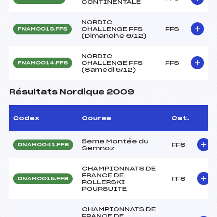
CONTINENTALE
NORDIC
CHALLENGE FFS
FFS
FNAM0013.FFS
(Dimanche 6/12)
NORDIC
CHALLENGE FFS
FFS
FNAM0014.FFS
(Samedi 5/12)
Résultats Nordique 2009
Codex
Course
Cat.
5eme Montée du
FFS
ONAM0041.FFS
Semnoz
CHAMPIONNATS DE
FRANCE DE
FFS
ONAM0015.FFS
ROLLERSKI
POURSUITE
CHAMPIONNATS DE
FRANCE DE