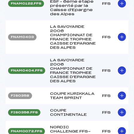
ESF – 6ème étape
FFS
FNAM0122.FFS
présenté par la
Caisse d'Epargne
des Alpes
LA SAVOYARDE
2006
CHAMPIONNAT DE
FFS
FNAM0403
FRANCE TROPHEE
CAISSE D'EPARGNE
DES ALPES
LA SAVOYARDE
2006
CHAMPIONNAT DE
FFS
FNAM0404.FFS
FRANCE TROPHEE
CAISSE D'EPARGNE
DES ALPES
COUPE KURIKKALA
FFS
FIS0358
TEAM SPRINT
COUPE
FFS
FIS0356.FFS
CONTINENTALE
NORDIC
CHALLENGE FFS-
FFS
FNAM0072.FFS