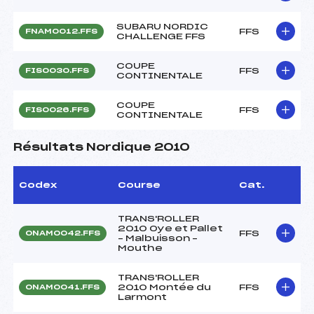
SUBARU NORDIC
FFS
FNAM0012.FFS
CHALLENGE FFS
COUPE
FFS
FIS0030.FFS
CONTINENTALE
COUPE
FFS
FIS0026.FFS
CONTINENTALE
Résultats Nordique 2010
Codex
Course
Cat.
TRANS'ROLLER
2010 Oye et Pallet
FFS
ONAM0042.FFS
– Malbuisson –
Mouthe
TRANS'ROLLER
2010 Montée du
FFS
ONAM0041.FFS
Larmont