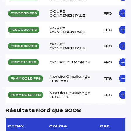
COUPE
FFS
FIS0055.FFS
CONTINENTALE
COUPE
FFS
FIS0033.FFS
CONTINENTALE
COUPE
FFS
FIS0032.FFS
CONTINENTALE
COUPE DU MONDE
FFS
FIS0011.FFS
Nordic Challenge
FFS
FNAM0015.FFS
FFS-ESF
Nordic Challenge
FFS
FNAM0012.FFS
FFS-ESF
Résultats Nordique 2008
Codex
Course
Cat.