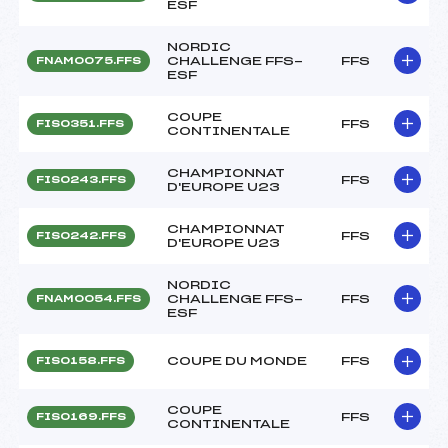
ESF
NORDIC
CHALLENGE FFS-
FFS
FNAM0075.FFS
ESF
COUPE
FFS
FIS0351.FFS
CONTINENTALE
CHAMPIONNAT
FFS
FIS0243.FFS
D'EUROPE U23
CHAMPIONNAT
FFS
FIS0242.FFS
D'EUROPE U23
NORDIC
CHALLENGE FFS-
FFS
FNAM0054.FFS
ESF
COUPE DU MONDE
FFS
FIS0158.FFS
COUPE
FFS
FIS0169.FFS
CONTINENTALE