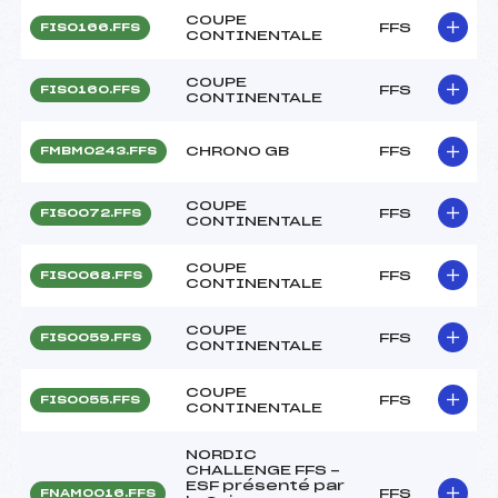
COUPE
FFS
FIS0166.FFS
CONTINENTALE
COUPE
FFS
FIS0160.FFS
CONTINENTALE
CHRONO GB
FFS
FMBM0243.FFS
COUPE
FFS
FIS0072.FFS
CONTINENTALE
COUPE
FFS
FIS0068.FFS
CONTINENTALE
COUPE
FFS
FIS0059.FFS
CONTINENTALE
COUPE
FFS
FIS0055.FFS
CONTINENTALE
NORDIC
CHALLENGE FFS -
ESF présenté par
FFS
FNAM0016.FFS