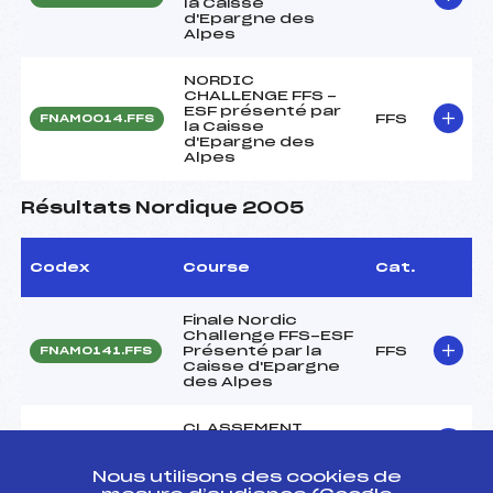
la Caisse
d'Epargne des
Alpes
NORDIC
CHALLENGE FFS -
ESF présenté par
FFS
FNAM0014.FFS
la Caisse
d'Epargne des
Alpes
Résultats Nordique 2005
Codex
Course
Cat.
Finale Nordic
Challenge FFS-ESF
Présenté par la
FFS
FNAM0141.FFS
Caisse d'Epargne
des Alpes
CLASSEMENT
GENERAL COUPE
FFS
FIS0148
CONTINENTALE
Nous utilisons des cookies de