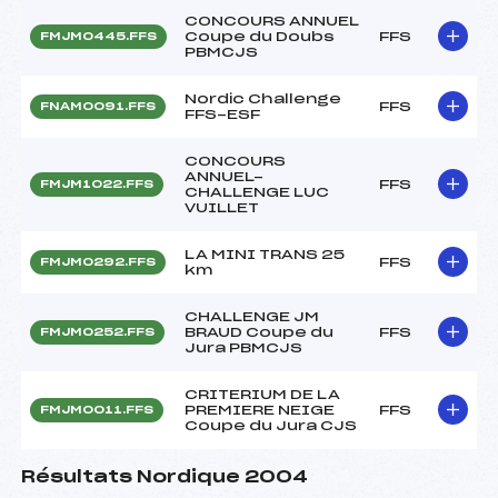
CONCOURS ANNUEL
Coupe du Doubs
FFS
FMJM0445.FFS
PBMCJS
Nordic Challenge
FFS
FNAM0091.FFS
FFS-ESF
CONCOURS
ANNUEL-
FFS
FMJM1022.FFS
CHALLENGE LUC
VUILLET
LA MINI TRANS 25
FFS
FMJM0292.FFS
km
CHALLENGE JM
BRAUD Coupe du
FFS
FMJM0252.FFS
Jura PBMCJS
CRITERIUM DE LA
PREMIERE NEIGE
FFS
FMJM0011.FFS
Coupe du Jura CJS
Résultats Nordique 2004