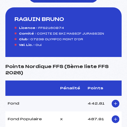
RAGUIN BRUNO
foi(s) le ski
Licence :
FFS2160874
Comité :
COMITE DE SKI MASSIF JURASSIEN
Club :
07238 OLYMPIC MONT D'OR
Val. Lic. :
Oui
Points Nordique FFS (5ème liste FFS
2026)
Pénalité
Points
Fond
442.81
Fond Populaire
x
487.91