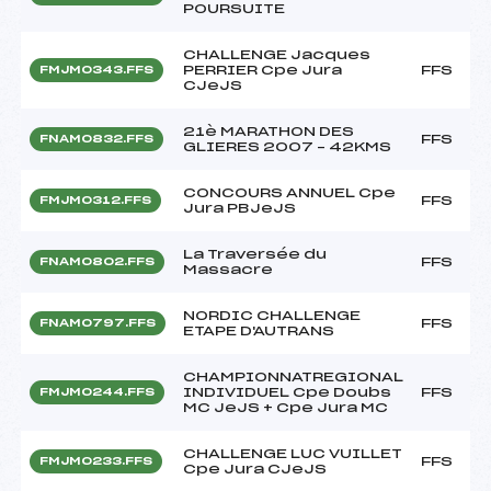
POURSUITE
CHALLENGE Jacques
PERRIER Cpe Jura
FFS
FMJM0343.FFS
CJeJS
21è MARATHON DES
FFS
FNAM0832.FFS
GLIERES 2007 – 42KMS
CONCOURS ANNUEL Cpe
FFS
FMJM0312.FFS
Jura PBJeJS
La Traversée du
FFS
FNAM0802.FFS
Massacre
NORDIC CHALLENGE
FFS
FNAM0797.FFS
ETAPE D'AUTRANS
CHAMPIONNATREGIONAL
INDIVIDUEL Cpe Doubs
FFS
FMJM0244.FFS
MC JeJS + Cpe Jura MC
CHALLENGE LUC VUILLET
FFS
FMJM0233.FFS
Cpe Jura CJeJS