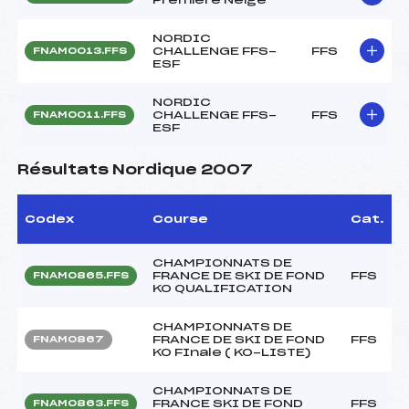
NORDIC
CHALLENGE FFS-
FFS
FNAM0013.FFS
ESF
NORDIC
CHALLENGE FFS-
FFS
FNAM0011.FFS
ESF
Résultats Nordique 2007
Codex
Course
Cat.
CHAMPIONNATS DE
FRANCE DE SKI DE FOND
FFS
FNAM0865.FFS
KO QUALIFICATION
CHAMPIONNATS DE
FRANCE DE SKI DE FOND
FFS
FNAM0867
KO FInale ( KO-LISTE)
CHAMPIONNATS DE
FRANCE SKI DE FOND
FFS
FNAM0863.FFS