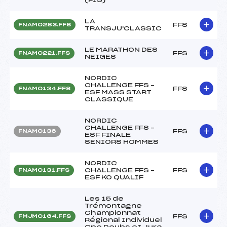
LA
FFS
FNAM0283.FFS
TRANSJU'CLASSIC
LE MARATHON DES
FFS
FNAM0221.FFS
NEIGES
NORDIC
CHALLENGE FFS –
FFS
FNAM0134.FFS
ESF MASS START
CLASSIQUE
NORDIC
CHALLENGE FFS –
FFS
FNAM0136
ESF FINALE
SENIORS HOMMES
NORDIC
CHALLENGE FFS –
FFS
FNAM0131.FFS
ESF KO QUALIF
Les 15 de
Trémontagne
Championnat
FFS
FMJM0164.FFS
Régional Individuel
Cpe Doubs et Jura