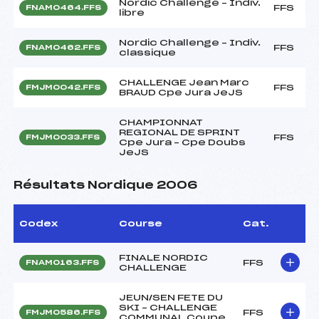
Nordic Challenge – Indiv.
FFS
FNAM0464.FFS
libre
Nordic Challenge – Indiv.
FFS
FNAM0462.FFS
classique
CHALLENGE Jean Marc
FFS
FMJM0042.FFS
BRAUD Cpe Jura JeJS
CHAMPIONNAT
REGIONAL DE SPRINT
FFS
FMJM0033.FFS
Cpe Jura – Cpe Doubs
JeJS
Résultats Nordique 2006
Codex
Course
Cat.
FINALE NORDIC
FFS
FNAM0163.FFS
CHALLENGE
JEUN/SEN FETE DU
SKI – CHALLENGE
FFS
FMJM0586.FFS
COMMUNAL Coupe