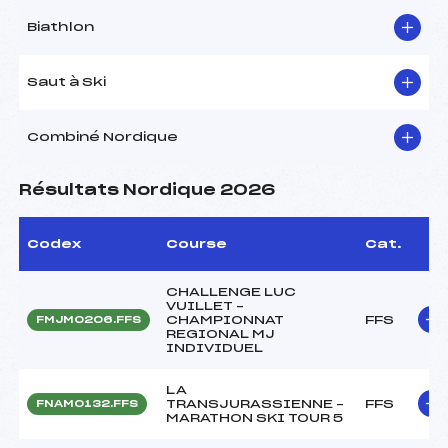
Biathlon
Saut à Ski
Combiné Nordique
Résultats Nordique 2026
Codex
Course
Cat.
CHALLENGE LUC
VUILLET –
CHAMPIONNAT
FFS
FMJM0206.FFS
REGIONAL MJ
INDIVIDUEL
LA
TRANSJURASSIENNE –
FFS
FNAM0132.FFS
MARATHON SKI TOUR 5