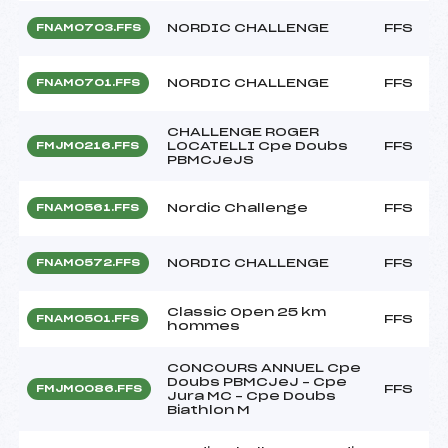
NORDIC CHALLENGE
FFS
FNAM0703.FFS
NORDIC CHALLENGE
FFS
FNAM0701.FFS
CHALLENGE ROGER
LOCATELLI Cpe Doubs
FFS
FMJM0216.FFS
PBMCJeJS
Nordic Challenge
FFS
FNAM0561.FFS
NORDIC CHALLENGE
FFS
FNAM0572.FFS
Classic Open 25 km
FFS
FNAM0501.FFS
hommes
CONCOURS ANNUEL Cpe
Doubs PBMCJeJ – Cpe
FFS
FMJM0086.FFS
Jura MC – Cpe Doubs
Biathlon M