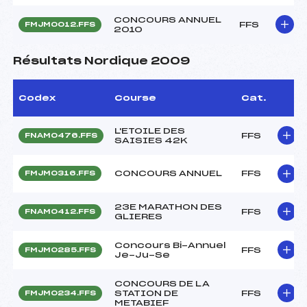
CONCOURS ANNUEL
FFS
FMJM0012.FFS
2010
Résultats Nordique 2009
Codex
Course
Cat.
L'ETOILE DES
FFS
FNAM0476.FFS
SAISIES 42K
CONCOURS ANNUEL
FFS
FMJM0316.FFS
23E MARATHON DES
FFS
FNAM0412.FFS
GLIERES
Concours Bi-Annuel
FFS
FMJM0285.FFS
Je-Ju-Se
CONCOURS DE LA
STATION DE
FFS
FMJM0234.FFS
METABIEF