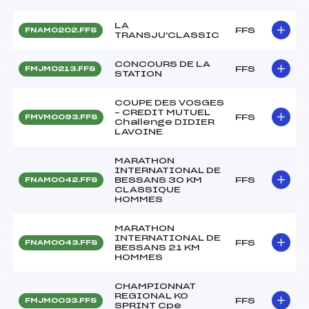
LA
FFS
FNAM0202.FFS
TRANSJU'CLASSIC
CONCOURS DE LA
FFS
FMJM0213.FFS
STATION
COUPE DES VOSGES
– CREDIT MUTUEL
FFS
FMVM0093.FFS
Challenge DIDIER
LAVOINE
MARATHON
INTERNATIONAL DE
BESSANS 30 KM
FFS
FNAM0042.FFS
CLASSIQUE
HOMMES
MARATHON
INTERNATIONAL DE
FFS
FNAM0043.FFS
BESSANS 21 KM
HOMMES
CHAMPIONNAT
REGIONAL KO
FFS
FMJM0033.FFS
SPRINT Cpe