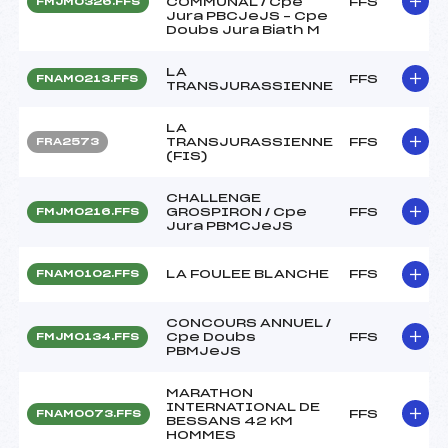
COMMUNAL / Cpe
FFS
FMJM0326.FFS
Jura PBCJeJS – Cpe
Doubs Jura Biath M
LA
FFS
FNAM0213.FFS
TRANSJURASSIENNE
LA
TRANSJURASSIENNE
FFS
FRA2573
(FIS)
CHALLENGE
GROSPIRON / Cpe
FFS
FMJM0216.FFS
Jura PBMCJeJS
LA FOULEE BLANCHE
FFS
FNAM0102.FFS
CONCOURS ANNUEL /
Cpe Doubs
FFS
FMJM0134.FFS
PBMJeJS
MARATHON
INTERNATIONAL DE
FFS
FNAM0073.FFS
BESSANS 42 KM
HOMMES