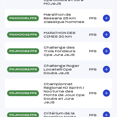
MCJeJS
Marathon de
Bessans 25 km
FFS
FNAM0061.FFS
classique hommes
MARATHON DES
FFS
FNAM0042.FFS
CIMES 30 km
Challenge des
Trois Fondeurs
FFS
FMJM0082.FFS
Cpe Jura JeJS
Challenge Roger
Locatelli Cpe
FFS
FMJM0062.FFS
Doubs JeJS
Championnat
Régional KO Sprint /
Nocturne des
FFS
FMJM0052.FFS
Monts de Joux Cpe
Doubs et Jura
JeJS
Critérium de la
FFS
FMJM0022.FFS
Première Neige