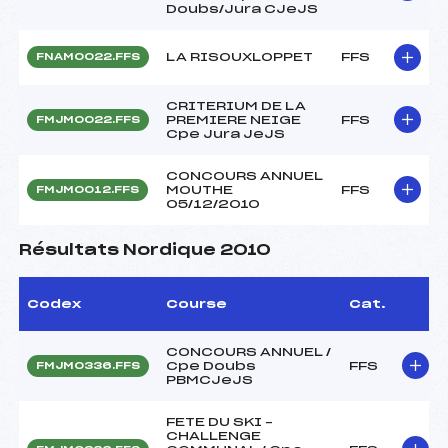
Doubs/Jura CJeJS
LA RISOUXLOPPET
FFS
FNAM0022.FFS
CRITERIUM DE LA
PREMIERE NEIGE
FFS
FMJM0022.FFS
Cpe Jura JeJS
CONCOURS ANNUEL
MOUTHE
FFS
FMJM0012.FFS
05/12/2010
Résultats Nordique 2010
Codex
Course
Cat.
CONCOURS ANNUEL /
Cpe Doubs
FFS
FMJM0336.FFS
PBMCJeJS
FETE DU SKI –
CHALLENGE