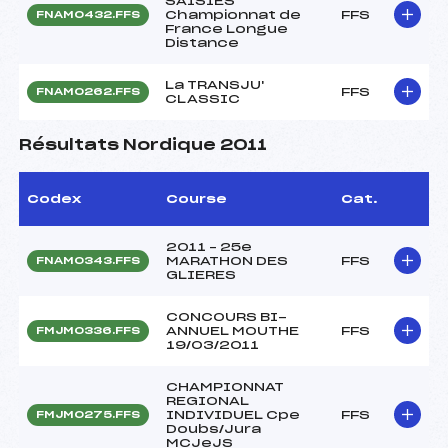
SAISIES
Championnat de
FFS
FNAM0432.FFS
France Longue
Distance
La TRANSJU'
FFS
FNAM0262.FFS
CLASSIC
Résultats Nordique 2011
Codex
Course
Cat.
2011 – 25e
MARATHON DES
FFS
FNAM0343.FFS
GLIERES
CONCOURS BI-
ANNUEL MOUTHE
FFS
FMJM0336.FFS
19/03/2011
CHAMPIONNAT
REGIONAL
INDIVIDUEL Cpe
FFS
FMJM0275.FFS
Doubs/Jura
MCJeJS