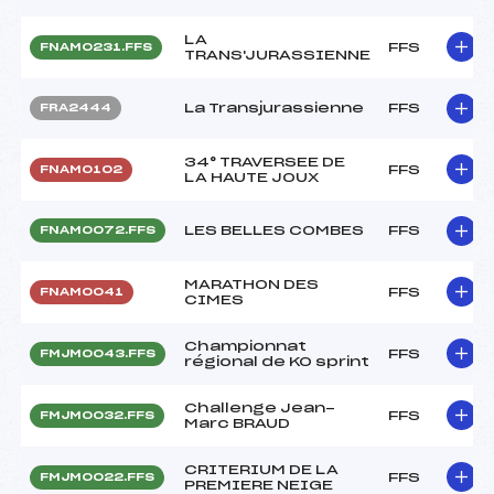
LA
FFS
FNAM0231.FFS
TRANS'JURASSIENNE
La Transjurassienne
FFS
FRA2444
34° TRAVERSEE DE
FFS
FNAM0102
LA HAUTE JOUX
LES BELLES COMBES
FFS
FNAM0072.FFS
MARATHON DES
FFS
FNAM0041
CIMES
Championnat
FFS
FMJM0043.FFS
régional de KO sprint
Challenge Jean-
FFS
FMJM0032.FFS
Marc BRAUD
CRITERIUM DE LA
FFS
FMJM0022.FFS
PREMIERE NEIGE