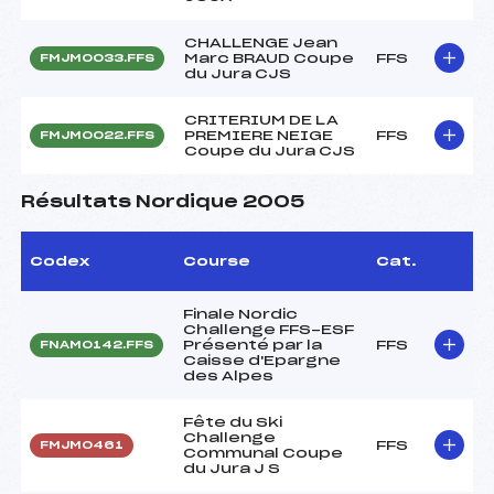
CHALLENGE Jean
Marc BRAUD Coupe
FFS
FMJM0033.FFS
du Jura CJS
CRITERIUM DE LA
PREMIERE NEIGE
FFS
FMJM0022.FFS
Coupe du Jura CJS
Résultats Nordique 2005
Codex
Course
Cat.
Finale Nordic
Challenge FFS-ESF
Présenté par la
FFS
FNAM0142.FFS
Caisse d'Epargne
des Alpes
Fête du Ski
Challenge
FFS
FMJM0461
Communal Coupe
du Jura J S