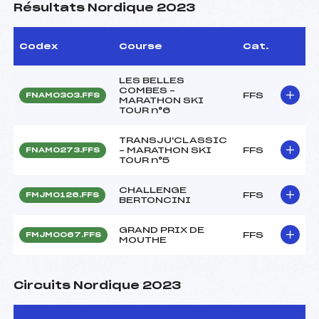
Résultats Nordique 2023
Codex
Course
Cat.
LES BELLES
COMBES –
FFS
FNAM0303.FFS
MARATHON SKI
TOUR n°6
TRANSJU'CLASSIC
– MARATHON SKI
FFS
FNAM0273.FFS
TOUR n°5
CHALLENGE
FFS
FMJM0126.FFS
BERTONCINI
GRAND PRIX DE
FFS
FMJM0067.FFS
MOUTHE
Circuits Nordique 2023