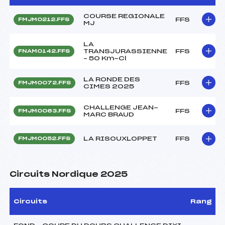
COURSE REGIONALE
FFS
FMJM0212.FFS
MJ
LA
TRANSJURASSIENNE
FFS
FNAM0142.FFS
– 50 Km-Cl
LA RONDE DES
FFS
FMJM0072.FFS
CIMES 2025
CHALLENGE JEAN-
FFS
FMJM0063.FFS
MARC BRAUD
LA RISOUXLOPPET
FFS
FMJM0052.FFS
Circuits Nordique 2025
Circuits
Rang