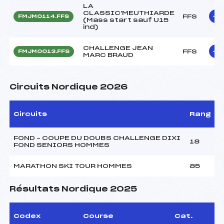
LA
CLASSIC'MEUTHIARDE
FFS
FMJM0114.FFS
(Mass start sauf U15
ind)
CHALLENGE JEAN
FFS
FMJM0013.FFS
MARC BRAUD
Circuits Nordique 2026
Circuits
Rang
FOND – COUPE DU DOUBS CHALLENGE DIXI
18
FOND SENIORS HOMMES
MARATHON SKI TOUR HOMMES
85
Résultats Nordique 2025
Codex
Course
Cat.