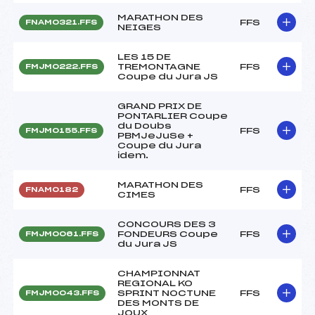
MARATHON DES
FFS
FNAM0321.FFS
NEIGES
LES 15 DE
TREMONTAGNE
FFS
FMJM0222.FFS
Coupe du Jura JS
GRAND PRIX DE
PONTARLIER Coupe
du Doubs
FFS
FMJM0155.FFS
PBMJeJuSe +
Coupe du Jura
idem.
MARATHON DES
FFS
FNAM0182
CIMES
CONCOURS DES 3
FONDEURS Coupe
FFS
FMJM0061.FFS
du Jura JS
CHAMPIONNAT
REGIONAL KO
SPRINT NOCTUNE
FFS
FMJM0043.FFS
DES MONTS DE
JOUX