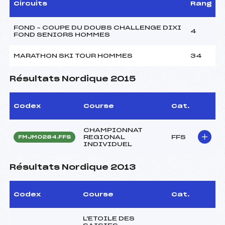
Circuits
Rang
FOND – COUPE DU DOUBS CHALLENGE DIXI
4
FOND SENIORS HOMMES
MARATHON SKI TOUR HOMMES
34
Résultats Nordique 2015
Codex
Course
Cat.
CHAMPIONNAT
REGIONAL
FFS
FMJM0284.FFS
INDIVIDUEL
Résultats Nordique 2013
Codex
Course
Cat.
L'ETOILE DES