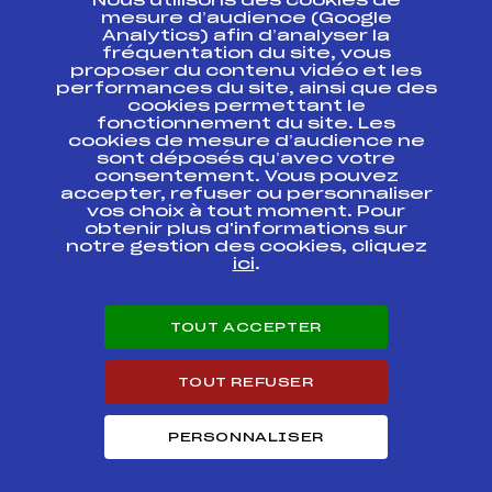
Nous utilisons des cookies de
ESPACE PRESSE
mesure d’audience (Google
Analytics) afin d’analyser la
fréquentation du site, vous
Ressources
proposer du contenu vidéo et les
performances du site, ainsi que des
Pass’Neige
cookies permettant le
Projet sportif fédéral
fonctionnement du site. Les
cookies de mesure d’audience ne
Projet de performance fédéral
sont déposés qu’avec votre
Antidopage
consentement. Vous pouvez
Pôle Développement, Formation, Suivi
accepter, refuser ou personnaliser
Scientifique
vos choix à tout moment. Pour
Listes ministérielles
obtenir plus d'informations sur
notre gestion des cookies, cliquez
Pôle vie de l’athlète
ici
.
Enseignement professionnel
Informatique et chronométrage
Circuits
TOUT ACCEPTER
Carrières
Développement des habiletés mentales
TOUT REFUSER
PERSONNALISER
© 2026 Fédération Française de Ski
Mentions légales
Politique de
confidentialité
Cookies