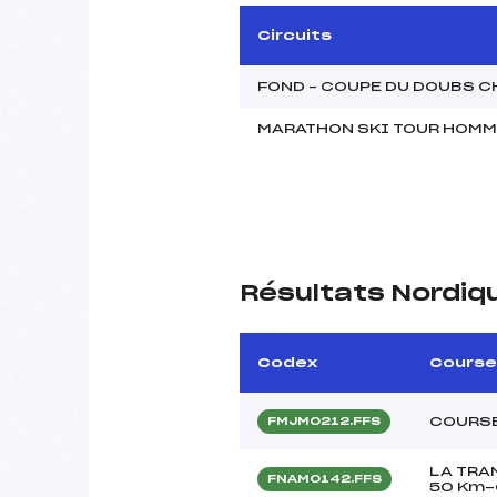
Circuits
FOND – COUPE DU DOUBS 
MARATHON SKI TOUR HOM
Résultats Nordiq
Codex
Course
COURSE
FMJM0212.FFS
LA TRA
FNAM0142.FFS
50 Km-