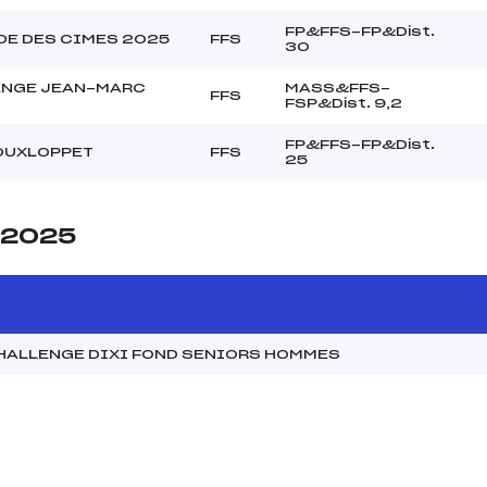
FP&FFS-FP&Dist.
DE DES CIMES 2025
FFS
30
ENGE JEAN-MARC
MASS&FFS-
FFS
FSP&Dist. 9,2
FP&FFS-FP&Dist.
OUXLOPPET
FFS
25
e 2025
CHALLENGE DIXI FOND SENIORS HOMMES