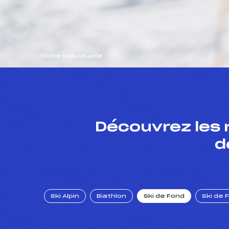
Fiche individuelle
Découvrez les 
d
Ski Alpin
Biathlon
Ski de Fond
Ski de 