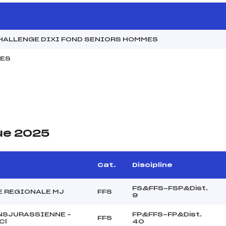
CHALLENGE DIXI FOND SENIORS HOMMES
MES
ue 2025
Cat.
Discipline
FS&FFS-FSP&Dist.
 REGIONALE MJ
FFS
9
NSJURASSIENNE –
FP&FFS-FP&Dist.
FFS
Cl
40