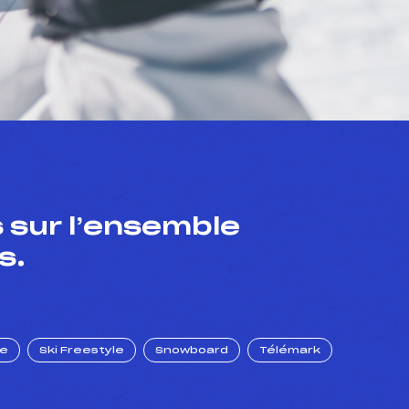
 sur l’ensemble
s.
ue
Ski Freestyle
Snowboard
Télémark