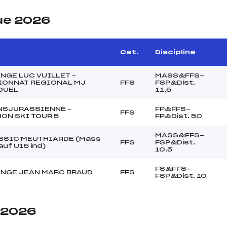
ue 2026
Cat.
Discipline
NGE LUC VUILLET –
MASS&FFS-
ONNAT REGIONAL MJ
FFS
FSP&Dist.
DUEL
11,5
NSJURASSIENNE –
FP&FFS-
FFS
ON SKI TOUR 5
FP&Dist. 50
MASS&FFS-
SSIC'MEUTHIARDE (Mass
FFS
FSP&Dist.
auf U15 ind)
10.5
FS&FFS-
NGE JEAN MARC BRAUD
FFS
FSP&Dist. 10
e 2026