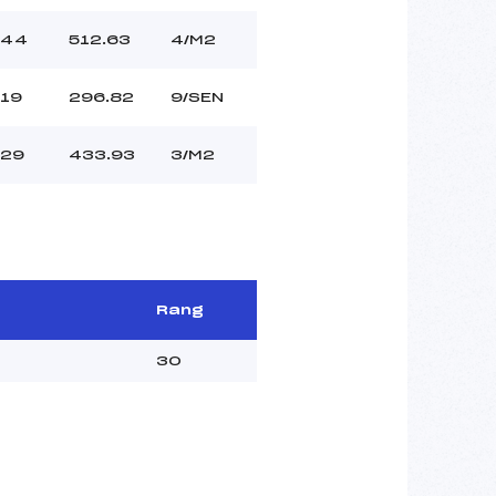
44
512.63
4/M2
19
296.82
9/SEN
29
433.93
3/M2
Rang
30