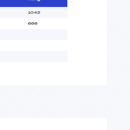
1042
666