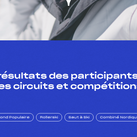
résultats des participants
es circuits et compétition
Fond Populaire
Rollerski
Saut à Ski
Combiné Nordiq