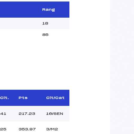
Rang
18
85
Clt.
Pts
Clt/Cat
41
217.23
16/SEN
25
353.97
3/M2