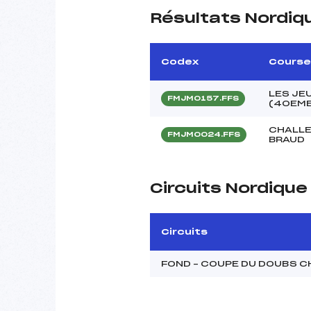
Résultats Nordiq
Codex
Course
LES JE
FMJM0157.FFS
(40EME
CHALLE
FMJM0024.FFS
BRAUD
Circuits Nordiqu
Circuits
FOND – COUPE DU DOUBS 