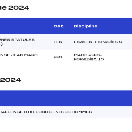
ue 2024
Cat.
Discipline
UNES SPATULES
FFS
FS&FFS-FSP&Dist. 9
)
NGE JEAN MARC
MASS&FFS-
FFS
FSP&Dist. 10
e 2024
CHALLENGE DIXI FOND SENIORS HOMMES