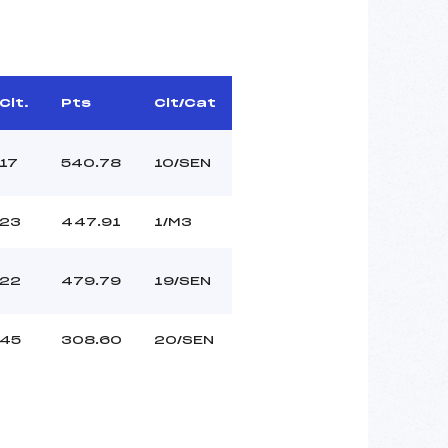
Clt.
Pts
Clt/Cat
17
540.78
10/SEN
23
447.91
1/M3
22
479.79
19/SEN
45
308.60
20/SEN