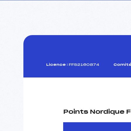
Licence :
FFS2160874
Comité
Points Nordique F