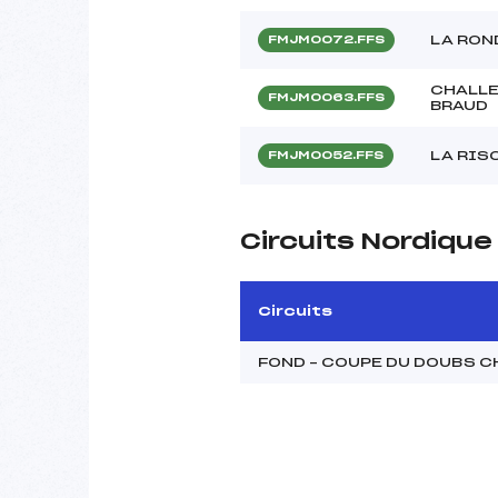
LA RON
FMJM0072.FFS
CHALL
FMJM0063.FFS
BRAUD
LA RIS
FMJM0052.FFS
Circuits Nordiqu
Circuits
FOND – COUPE DU DOUBS 