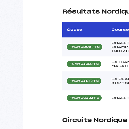
Résultats Nordiq
Codex
Course
CHALLE
CHAMPI
FMJM0206.FFS
INDIVI
LA TRA
FNAM0132.FFS
MARATH
LA CLA
FMJM0114.FFS
start s
CHALLE
FMJM0013.FFS
Circuits Nordiqu