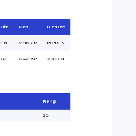
Clt.
Pts
Clt/Cat
36
205.22
23/SEN
18
348.52
10/SEN
Rang
15