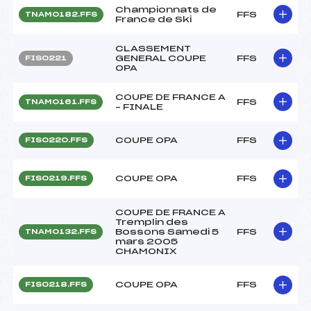
Championnats de
FFS
TNAM0182.FFS
France de Ski
CLASSEMENT
GENERAL COUPE
FFS
FIS0221
OPA
COUPE DE FRANCE A
FFS
TNAM0161.FFS
– FINALE
COUPE OPA
FFS
FIS0220.FFS
COUPE OPA
FFS
FIS0219.FFS
COUPE DE FRANCE A
Tremplin des
Bossons Samedi 5
FFS
TNAM0132.FFS
mars 2005
CHAMONIX
COUPE OPA
FFS
FIS0218.FFS