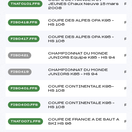
JEUNES Chaux Neuve 15 mars
FF
TNAT0101.FFS
2008
COUPE DES ALPES OPA K95 –
FF
FIS0418.FFS
HS 106
COUPE DES ALPES OPA K95 –
FF
FIS0417.FFS
HS 106
CHAMPIONNAT DU MONDE
FF
FIS0421
JUNIORS Equipe K85 – HS 94
CHAMPIONNAT DU MONDE
FF
FIS0419
JUNIORS K85 – HS 94
COUPE CONTINENTALE K95-
FF
FIS0401.FFS
HS 108
COUPE CONTINENTALE K95 –
FF
FIS0400.FFS
HS 108
COUPE DE FRANCE A DE SAUT A
FF
TNAT0071.FFS
SKI HS 96