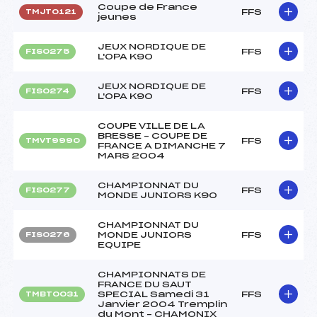
Coupe de France
FFS
TMJT0121
jeunes
JEUX NORDIQUE DE
FFS
FIS0275
L'OPA K90
JEUX NORDIQUE DE
FFS
FIS0274
L'OPA K90
COUPE VILLE DE LA
BRESSE – COUPE DE
FFS
TMVT9990
FRANCE A DIMANCHE 7
MARS 2004
CHAMPIONNAT DU
FFS
FIS0277
MONDE JUNIORS K90
CHAMPIONNAT DU
MONDE JUNIORS
FFS
FIS0276
EQUIPE
CHAMPIONNATS DE
FRANCE DU SAUT
SPECIAL Samedi 31
FFS
TMBT0031
Janvier 2004 Tremplin
du Mont – CHAMONIX