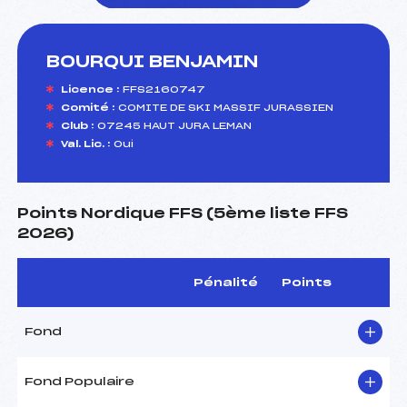
BOURQUI BENJAMIN
foi(s) le ski
Licence :
FFS2160747
Comité :
COMITE DE SKI MASSIF JURASSIEN
Club :
07245 HAUT JURA LEMAN
Val. Lic. :
Oui
Points Nordique FFS (5ème liste FFS
2026)
Pénalité
Points
Fond
Fond Populaire