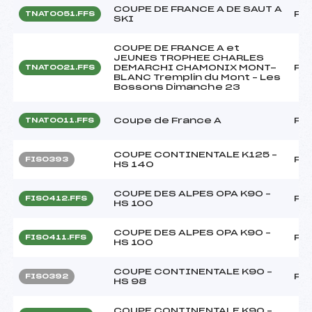
COUPE DE FRANCE A DE SAUT A
FF
TNAT0051.FFS
SKI
COUPE DE FRANCE A et
JEUNES TROPHEE CHARLES
DEMARCHI CHAMONIX MONT-
FF
TNAT0021.FFS
BLANC Tremplin du Mont – Les
Bossons Dimanche 23
Coupe de France A
FF
TNAT0011.FFS
COUPE CONTINENTALE K125 –
FF
FIS0393
HS 140
COUPE DES ALPES OPA K90 –
FF
FIS0412.FFS
HS 100
COUPE DES ALPES OPA K90 –
FF
FIS0411.FFS
HS 100
COUPE CONTINENTALE K90 –
FF
FIS0392
HS 98
COUPE CONTINENTALE K90 –