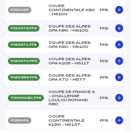
COUPE
CONTINENTALE K90
FFS
FIS0199
– HS100
COUPE DES ALPES
FFS
FIS0372.FFS
OPA K90 – HS100
COUPE DES ALPES
FFS
FIS0371.FFS
OPA K90 – HS100
COUPE DES ALPES
FFS
FIS0370.FFS
OPA K105 – HS117
COUPE DES ALPES
FFS
FIS0369.FFS
OPA K70 – HS77
COUPE DE FRANCE A
– CHALLENGE
FFS
TNAM0081.FFS
LOULOU ROMAND
K80
COUPE
CONTINENTALE
FFS
FIS0401
K120 – HS137