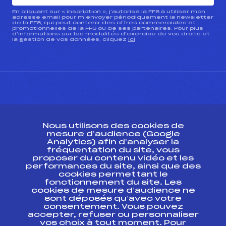
En cliquant sur « inscription », j’autorise la FFS à utiliser mon
adresse email pour m’envoyer périodiquement la newsletter
de la FFS, qui peut contenir des offres commerciales et
promotionnelles de la FFS ou de ses partenaires. Pour plus
d’informations sur les modalités d’exercice de vos droits et
la gestion de vos données, cliquez
ici
CONTACT
Nous utilisons des cookies de
ESPACE PRESSE
mesure d’audience (Google
Analytics) afin d’analyser la
fréquentation du site, vous
Ressources
proposer du contenu vidéo et les
performances du site, ainsi que des
Pass’Neige
cookies permettant le
Projet sportif fédéral
fonctionnement du site. Les
cookies de mesure d’audience ne
Projet de performance fédéral
sont déposés qu’avec votre
Antidopage
consentement. Vous pouvez
Pôle Développement, Formation, Suivi
accepter, refuser ou personnaliser
Scientifique
vos choix à tout moment. Pour