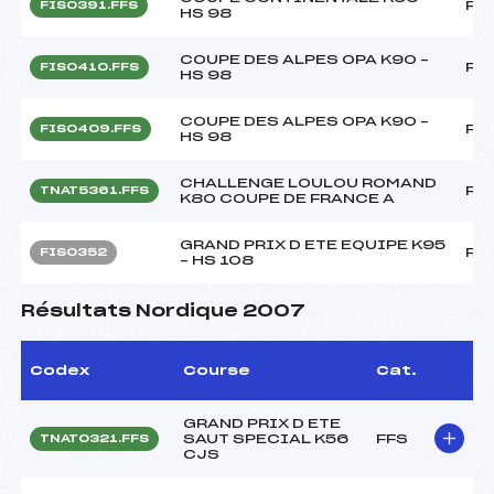
FF
FIS0391.FFS
HS 98
COUPE DES ALPES OPA K90 –
FF
FIS0410.FFS
HS 98
COUPE DES ALPES OPA K90 –
FF
FIS0409.FFS
HS 98
CHALLENGE LOULOU ROMAND
FF
TNAT5361.FFS
K80 COUPE DE FRANCE A
GRAND PRIX D ETE EQUIPE K95
FF
FIS0352
– HS 108
Résultats Nordique 2007
Codex
Course
Cat.
GRAND PRIX D ETE
SAUT SPECIAL K56
FFS
TNAT0321.FFS
CJS