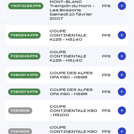
MONT-BLANC
Tremplin du Mont –
FFS
TNAT0192.FFS
Les Bossons
Samedi 10 février
2007
COUPE
CONTINENTALE
FFS
FIS0244.FFS
K125 – HS140
COUPE
CONTINENTALE
FFS
FIS0243.FFS
K125 – HS140
COUPE DES ALPES
FFS
FIS0374.FFS
OPA K90 – HS96
COUPE DES ALPES
FFS
FIS0373.FFS
OPA K90 – HS96
COUPE
CONTINENTALE K90
FFS
FIS0206
– HS100
COUPE
CONTINENTALE K90
FFS
FIS0205