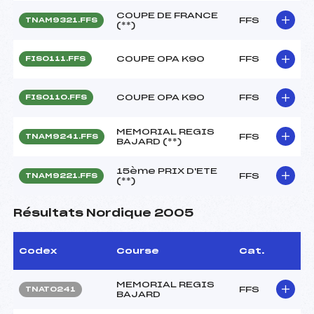
COUPE DE FRANCE
FFS
TNAM9321.FFS
(**)
COUPE OPA K90
FFS
FIS0111.FFS
COUPE OPA K90
FFS
FIS0110.FFS
MEMORIAL REGIS
FFS
TNAM9241.FFS
BAJARD (**)
15ème PRIX D'ETE
FFS
TNAM9221.FFS
(**)
Résultats Nordique 2005
Codex
Course
Cat.
MEMORIAL REGIS
FFS
TNAT0241
BAJARD