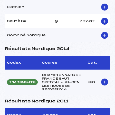
Biathlon
Saut à Ski
@
787.67
Combiné Nordique
Résultats Nordique 2014
Codex
Course
Cat.
CHAMPIONNATS DE
FRANCE SAUT
SPECIAL JUN-SEN
FFS
TNAM0121.FFS
LES ROUSSES
28/03/2014
Résultats Nordique 2011
Codex
Course
Cat.