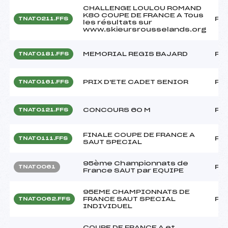
CHALLENGE LOULOU ROMAND
K80 COUPE DE FRANCE A Tous
FF
TNAT0211.FFS
les résultats sur
www.skieursrousselands.org
MEMORIAL REGIS BAJARD
FF
TNAT0181.FFS
PRIX D'ETE CADET SENIOR
FF
TNAT0161.FFS
CONCOURS 60 M
FF
TNAT0121.FFS
FINALE COUPE DE FRANCE A
FF
TNAT0111.FFS
SAUT SPECIAL
95ème Championnats de
FF
TNAT0061
France SAUT par EQUIPE
95EME CHAMPIONNATS DE
FRANCE SAUT SPECIAL
FF
TNAT0062.FFS
INDIVIDUEL
COUPE DE FRANCE A et