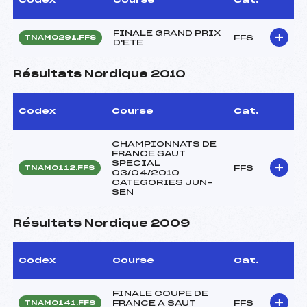
FINALE GRAND PRIX
FFS
TNAM0291.FFS
D'ETE
Résultats Nordique 2010
Codex
Course
Cat.
CHAMPIONNATS DE
FRANCE SAUT
SPECIAL
FFS
TNAM0112.FFS
03/04/2010
CATEGORIES JUN-
SEN
Résultats Nordique 2009
Codex
Course
Cat.
FINALE COUPE DE
FRANCE A SAUT
FFS
TNAM0141.FFS