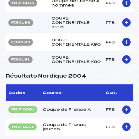
Coupe de France A
FFS
TMJT0041
hommes
COUPE
CONTINENTALE
FFS
FIS0186
K116
COUPE
FFS
FIS0183
CONTINENTALE K90
COUPE
FFS
FIS0181
CONTINENTALE K90
Résultats Nordique 2004
Codex
Course
Cat.
Coupe de France A
FFS
TMJT0091
Coupe de France
FFS
TMJT0101
jeunes