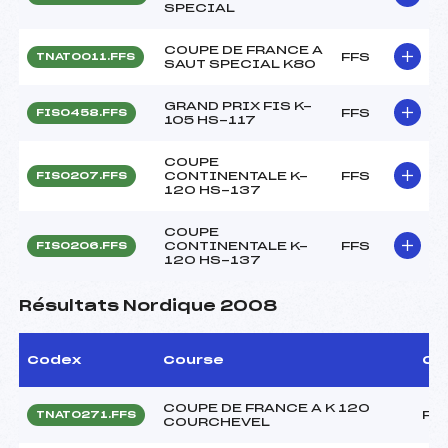
SPECIAL
COUPE DE FRANCE A
FFS
TNAT0011.FFS
SAUT SPECIAL K80
GRAND PRIX FIS K-
FFS
FIS0458.FFS
105 HS-117
COUPE
CONTINENTALE K-
FFS
FIS0207.FFS
120 HS-137
COUPE
CONTINENTALE K-
FFS
FIS0206.FFS
120 HS-137
Résultats Nordique 2008
Codex
Course
Ca
COUPE DE FRANCE A K 120
FF
TNAT0271.FFS
COURCHEVEL