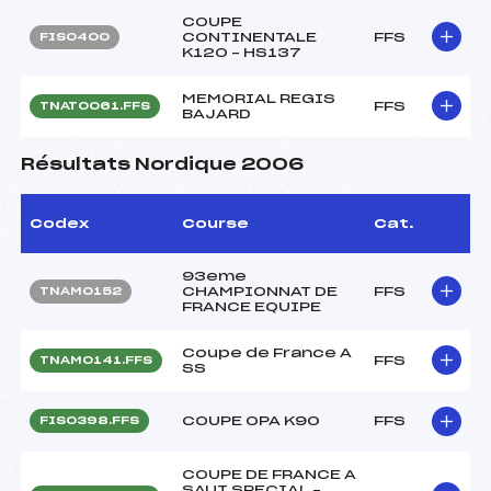
COUPE
CONTINENTALE
FFS
FIS0400
K120 – HS137
MEMORIAL REGIS
FFS
TNAT0061.FFS
BAJARD
Résultats Nordique 2006
Codex
Course
Cat.
93eme
CHAMPIONNAT DE
FFS
TNAM0152
FRANCE EQUIPE
Coupe de France A
FFS
TNAM0141.FFS
SS
COUPE OPA K90
FFS
FIS0398.FFS
COUPE DE FRANCE A
SAUT SPECIAL –