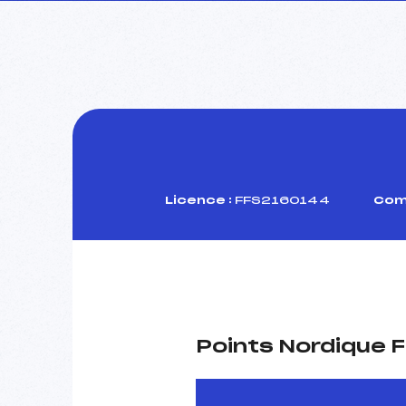
Licence :
FFS2160144
Comi
Points Nordique F