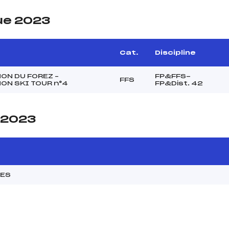
ue 2023
Cat.
Discipline
ON DU FOREZ –
FP&FFS-
FFS
ON SKI TOUR n°4
FP&Dist. 42
e 2023
MES