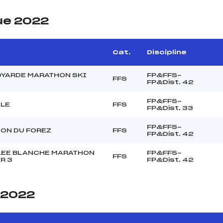
ue 2022
Cat.
Discipline
OYARDE MARATHON SKI
FP&FFS-
FFS
FP&Dist. 42
FP&FFS-
ALE
FFS
FP&Dist. 33
FP&FFS-
ON DU FOREZ
FFS
FP&Dist. 42
LEE BLANCHE MARATHON
FP&FFS-
FFS
R 3
FP&Dist. 42
e 2022