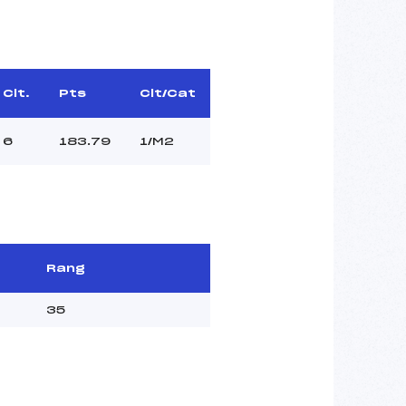
Clt.
Pts
Clt/Cat
6
183.79
1/M2
Rang
35