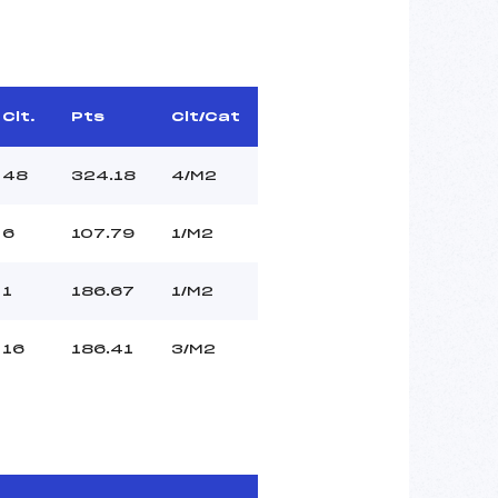
Clt.
Pts
Clt/Cat
48
324.18
4/M2
6
107.79
1/M2
1
186.67
1/M2
16
186.41
3/M2