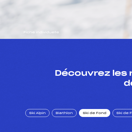
Fiche individuelle
Découvrez les 
d
Ski Alpin
Biathlon
Ski de Fond
Ski de 