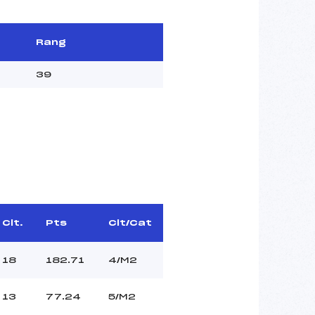
Rang
39
Clt.
Pts
Clt/Cat
18
182.71
4/M2
13
77.24
5/M2