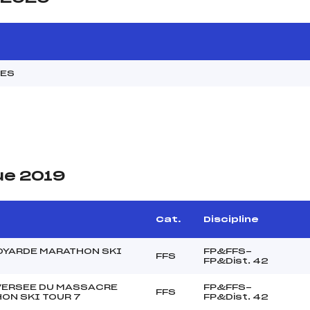
MES
ue 2019
Cat.
Discipline
OYARDE MARATHON SKI
FP&FFS-
FFS
FP&Dist. 42
VERSEE DU MASSACRE
FP&FFS-
FFS
ON SKI TOUR 7
FP&Dist. 42