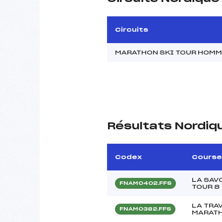
Circuits
MARATHON SKI TOUR HOM
Résultats Nordiq
Codex
Course
LA SAV
FNAM0402.FFS
TOUR 8
LA TRA
FNAM0382.FFS
MARATH