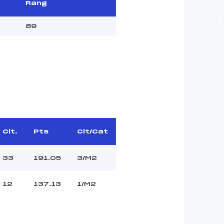
Rang
89
Clt.
Pts
Clt/Cat
33
191.05
3/M2
12
137.13
1/M2