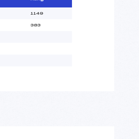
1149
383