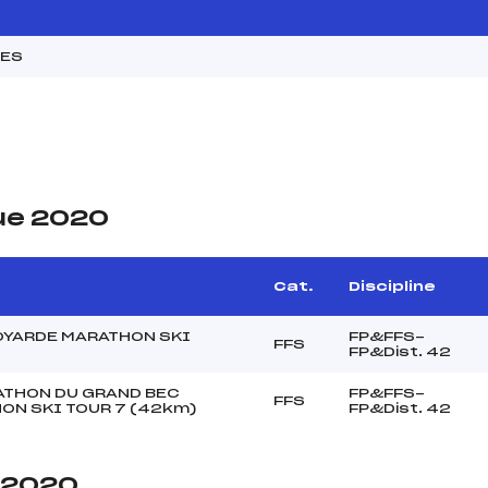
MES
ue 2020
Cat.
Discipline
OYARDE MARATHON SKI
FP&FFS-
FFS
FP&Dist. 42
ATHON DU GRAND BEC
FP&FFS-
FFS
ON SKI TOUR 7 (42km)
FP&Dist. 42
e 2020