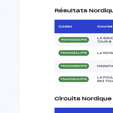
Résultats Nordiq
Codex
Course
LA SAV
FNAM0333.FFS
TOUR 8
LA ROY
FNAM0241.FFS
MARATH
FNAM0253.FFS
LA FOU
FNAM0212.FFS
SKI TOU
Circuits Nordiqu