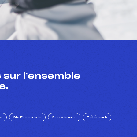
 sur l’ensemble
s.
ue
Ski Freestyle
Snowboard
Télémark