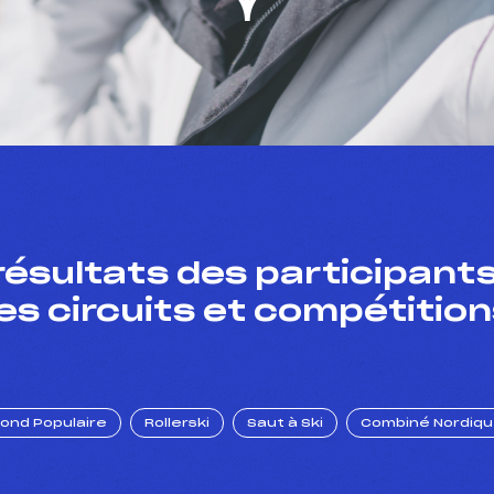
résultats des participants
es circuits et compétition
Fond Populaire
Rollerski
Saut à Ski
Combiné Nordiq