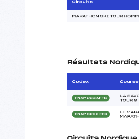
Circuits
MARATHON SKI TOUR HOM
Résultats Nordiq
Codex
Course
LA SAV
FNAM0332.FFS
TOUR 9
LE MAR
FNAM0282.FFS
MARATH
Circuits Nordiqu