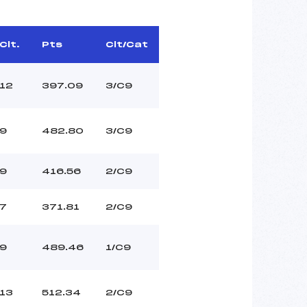
Clt.
Pts
Clt/Cat
12
397.09
3/C9
9
482.80
3/C9
9
416.56
2/C9
7
371.81
2/C9
9
489.46
1/C9
13
512.34
2/C9