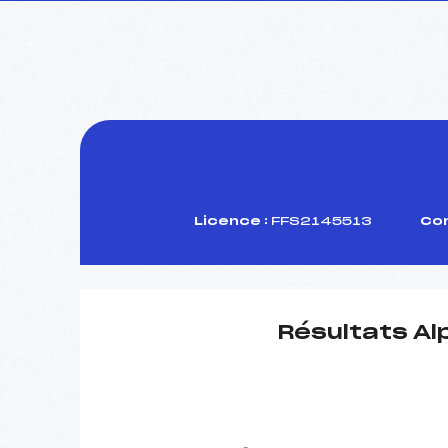
Licence :
FFS2145513
Com
Résultats Al