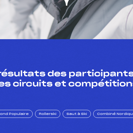
résultats des participants
es circuits et compétition
Fond Populaire
Rollerski
Saut à Ski
Combiné Nordiq