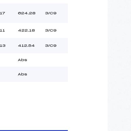
17
624.28
3/C9
11
422.18
3/C9
13
412.54
3/C9
Abs
Abs