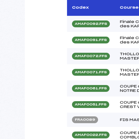
Codex
Course
Finale
AMAF0092.FFS
des KA
Finale
AMAF0091.FFS
des KA
THOLLO
AMAF0072.FFS
MASTER
THOLLO
AMAF0071.FFS
MASTER
COUPE 
AMAF0061.FFS
NOTRE 
COUPE 
AMAF0051.FFS
CREST 
FIS MA
FRA0089
COUPE 
AMAF0022.FFS
COMBL