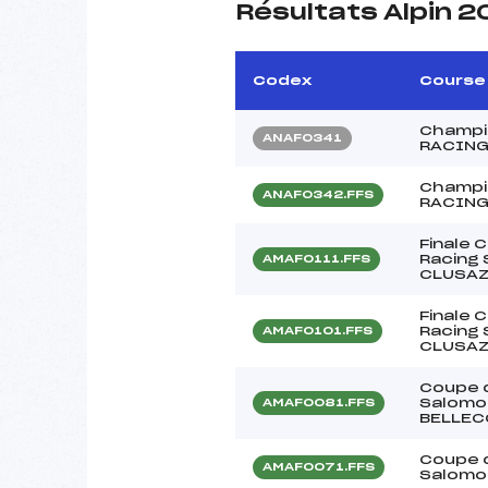
Résultats Alpin 2
Codex
Course
Champi
ANAF0341
RACING
Champi
ANAF0342.FFS
RACING
Finale 
Racing 
AMAF0111.FFS
CLUSA
Finale 
Racing 
AMAF0101.FFS
CLUSA
Coupe d
Salomon
AMAF0081.FFS
BELLEC
Coupe d
AMAF0071.FFS
Salomo