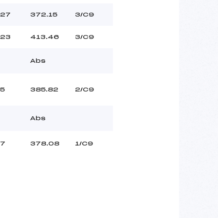
27
372.15
3/C9
23
413.46
3/C9
Abs
5
385.82
2/C9
Abs
7
378.08
1/C9