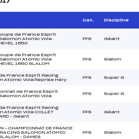
017
Cat.
Discipline
Coupe de France Esprit
Salomon Atomic Vola
FFS
Géant
EVEL 1650
Coupe de France Esprit
Salomon Atomic Vola
FFS
Slalom
EVEL 1650 SLALOM
e France Esprit Racing
FFS
Super G
 Atomic Vola Reprise Héry
onnat de France Esprit
FFS
Super G
Salomon Atomic Vola
e France Esprit Racing
n Atomic Vola COLLET
FFS
Géant
ARD – Géant
N – CHAMPIONNAT DE FRANCE
 RACING SALOMON ATOMIC
FFS
Slalom
 SLALOM – DAMES