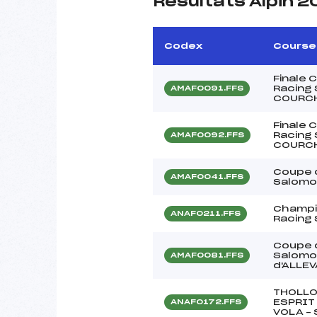
Résultats Alpin 2
Codex
Course
Finale 
Racing 
AMAF0091.FFS
COURCH
Finale 
Racing 
AMAF0092.FFS
COURCH
Coupe d
AMAF0041.FFS
Salomon
Champi
ANAF0211.FFS
Racing 
Coupe d
Salomo
AMAF0081.FFS
d'ALLEV
THOLLO
ESPRIT
ANAF0172.FFS
VOLA –