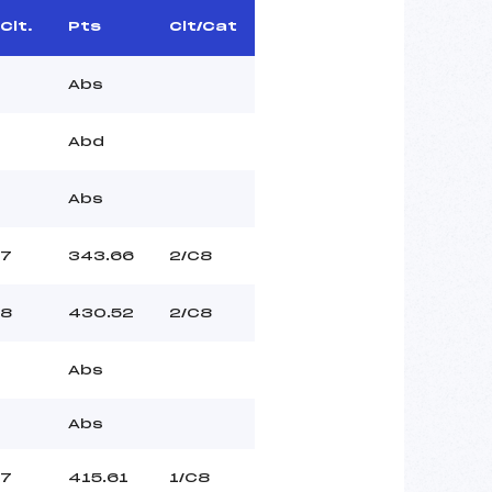
Clt.
Pts
Clt/Cat
Abs
Abd
Abs
7
343.66
2/C8
8
430.52
2/C8
Abs
Abs
7
415.61
1/C8