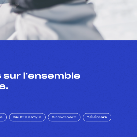
 sur l’ensemble
s.
ue
Ski Freestyle
Snowboard
Télémark