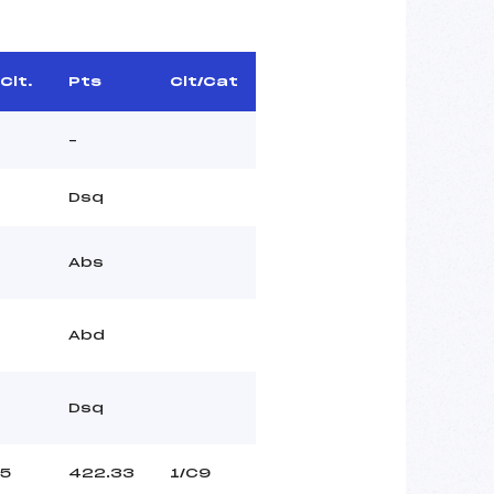
Clt.
Pts
Clt/Cat
–
Dsq
Abs
Abd
Dsq
5
422.33
1/C9