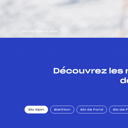
Fiche individuelle
Découvrez les 
d
Ski Alpin
Biathlon
Ski de Fond
Ski de 