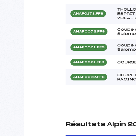
THOLLO
ESPRIT
ANAF0171.FFS
VOLA –
Coupe d
AMAF0072.FFS
Salomo
Coupe d
AMAF0071.FFS
Salomo
COURSE
AMAF0021.FFS
COUPE 
AMAF0022.FFS
RACING
Résultats Alpin 2