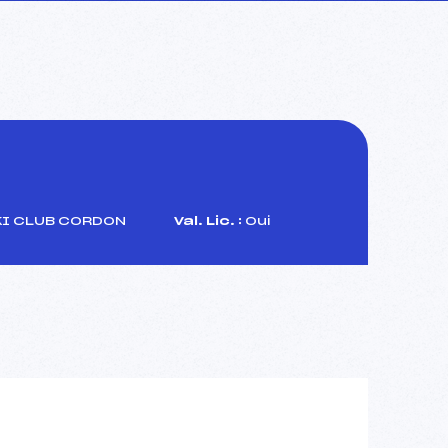
I CLUB CORDON
Val. Lic. :
Oui