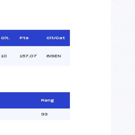
Clt.
Pts
Clt/Cat
10
157.07
6/SEN
Rang
33