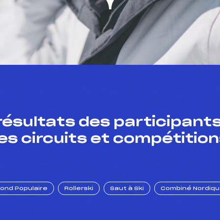
résultats des participants
es circuits et compétition
Fond Populaire
Rollerski
Saut à Ski
Combiné Nordiq