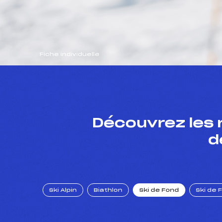
Fiche individuelle
Découvrez les 
d
Ski Alpin
Biathlon
Ski de Fond
Ski de 