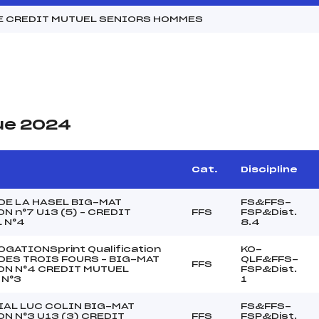
E CREDIT MUTUEL SENIORS HOMMES
ue 2024
Cat.
Discipline
DE LA HASEL BIG-MAT
FS&FFS-
N n°7 U13 (5) – CREDIT
FFS
FSP&Dist.
 N°4
8.4
GATIONSprint Qualification
KO-
DES TROIS FOURS – BIG-MAT
QLF&FFS-
FFS
N N°4 CREDIT MUTUEL
FSP&Dist.
 N°3
1
AL LUC COLIN BIG-MAT
FS&FFS-
N N°3 U13 (3) CREDIT
FFS
FSP&Dist.