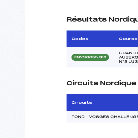
Résultats Nordiq
Codex
Course
GRAND 
AUBERG
FMVM0055.FFS
N°3 U13
Circuits Nordiqu
Circuits
FOND – VOSGES CHALLENG