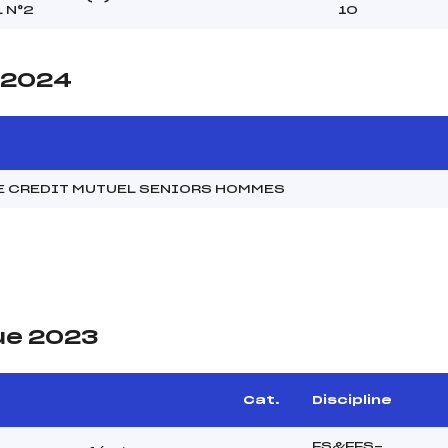
 N°2
10
e 2024
E CREDIT MUTUEL SENIORS HOMMES
ue 2023
Cat.
Discipline
FS&FFS-