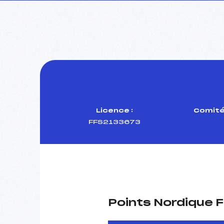
Licence :
Comité
FFS2133673
Points Nordique F