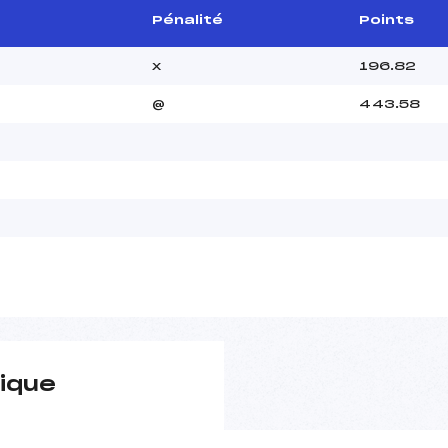
Pénalité
Points
x
196.82
@
443.58
ique