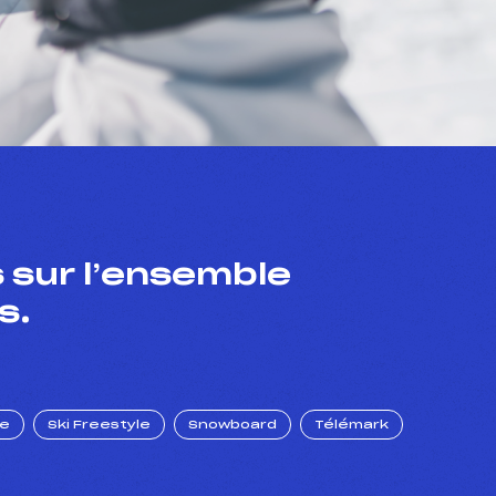
 sur l’ensemble
s.
ue
Ski Freestyle
Snowboard
Télémark