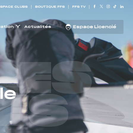
SPACE CLUBS
BOUTIQUE FFS
FFS TV
ration
Actualités
Espace Licencié
RES
le
ES