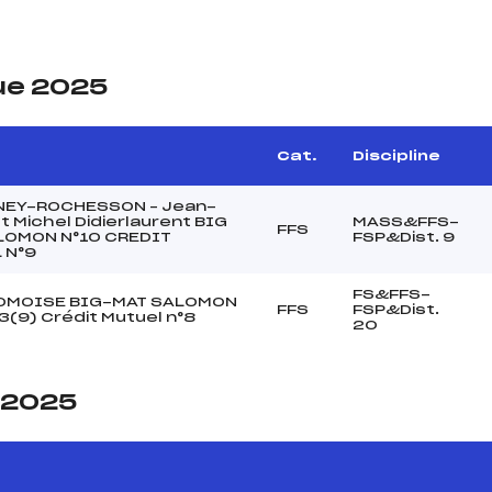
ue 2025
Cat.
Discipline
NEY-ROCHESSON – Jean-
et Michel Didierlaurent BIG
MASS&FFS-
FFS
LOMON N°10 CREDIT
FSP&Dist. 9
 N°9
FS&FFS-
OMOISE BIG-MAT SALOMON
FFS
FSP&Dist.
3(9) Crédit Mutuel n°8
20
e 2025