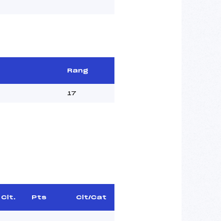
Rang
17
Clt.
Pts
Clt/Cat