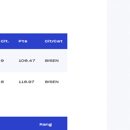
Clt.
Pts
Clt/Cat
9
106.47
8/SEN
8
118.97
8/SEN
Rang