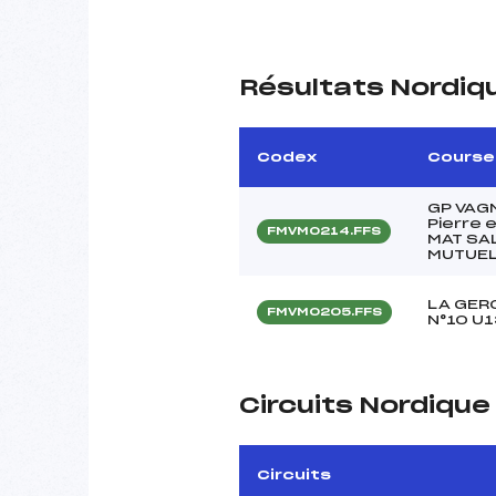
Résultats Nordiq
Codex
Course
GP VAG
Pierre 
FMVM0214.FFS
MAT SA
MUTUEL
LA GER
FMVM0205.FFS
N°10 U1
Circuits Nordiqu
Circuits