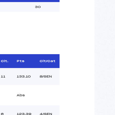
30
Clt.
Pts
Clt/Cat
11
133.10
8/SEN
Abs
6
123.39
4/SEN