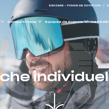
ESKISSE – FONDS DE DOTATION
E
Compétitions
Equipes de France
La Fédé
RNIÈ
iche individuel
OURS