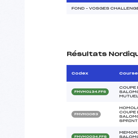
FOND – VOSGES CHALLENG
Résultats Nordiq
Codex
Course
COUPE 
SALOMO
FMVM0134.FFS
MUTUEL
HOMOLO
COUPE 
FMVM0063
SALOMO
SPRINT
MEMORI
SALOMO
FMVM0034.FFS