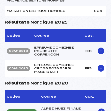
PROVENCE SENIORS HOMMES
MARATHON SKI TOUR HOMMES
205
Résultats Nordique 2021
Codex
Course
Cat.
EPREUVE COMBINEE
POURSUITE
FFS
ODAM0018
CORRENCON
EPREUVE COMBINEE
CROSS BOIS BARBU
FFS
ODAM0015
MASS START
Résultats Nordique 2020
Codex
Course
Cat.
ALPE D'HUEZ FINALE