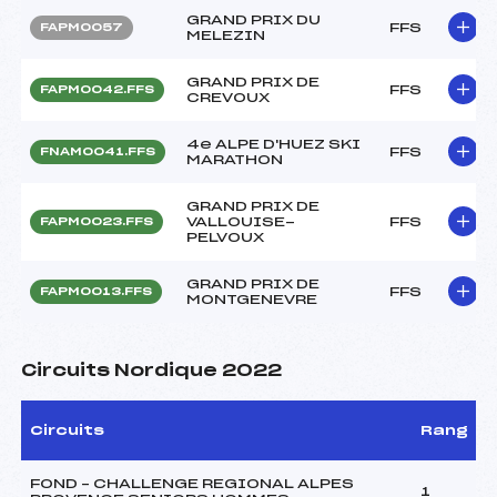
GRAND PRIX DU
FFS
FAPM0057
MELEZIN
GRAND PRIX DE
FFS
FAPM0042.FFS
CREVOUX
4e ALPE D'HUEZ SKI
FFS
FNAM0041.FFS
MARATHON
GRAND PRIX DE
VALLOUISE-
FFS
FAPM0023.FFS
PELVOUX
GRAND PRIX DE
FFS
FAPM0013.FFS
MONTGENEVRE
Circuits Nordique 2022
Circuits
Rang
FOND – CHALLENGE REGIONAL ALPES
1