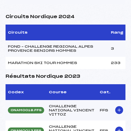
Circuits Nordique 2024
Circuits
Rang
FOND – CHALLENGE REGIONAL ALPES
3
PROVENCE SENIORS HOMMES
MARATHON SKI TOUR HOMMES
233
Résultats Nordique 2023
Codex
Course
Cat.
CHALLENGE
NATIONAL VINCENT
FFS
ONAM0018.FFS
VITTOZ
CHALLENGE
NATIONAL VINCENT
FFS
ONAM0013.FFS