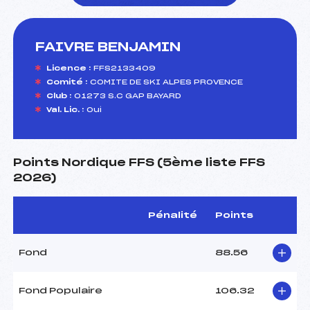
FAIVRE BENJAMIN
foi(s) le ski
Licence :
FFS2133409
Comité :
COMITE DE SKI ALPES PROVENCE
Club :
01273 S.C GAP BAYARD
Val. Lic. :
Oui
Points Nordique FFS (5ème liste FFS
2026)
Pénalité
Points
Fond
88.56
Fond Populaire
106.32