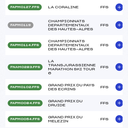
LA CORALINE
FFS
FAPM0127.FFS
CHAMPIONNATS
DEPARTEMENTAUX
FFS
FAPM0119
DES HAUTES-ALPES
CHAMPIONNATS
DEPARTEMENTAUX
FFS
FAPM0114.FFS
DES HAUTES-ALPES
LA
TRANSJURASSIENNE
FFS
FNAM0283.FFS
MARATHON SKI TOUR
6
GRAND PRIX DU PAYS
FFS
FAPM0102.FFS
DES ECRINS
GRAND PRIX DU
FFS
FAPM0084.FFS
DRUIDE
GRAND PRIX DU
FFS
FAPM0054.FFS
MELEZIN