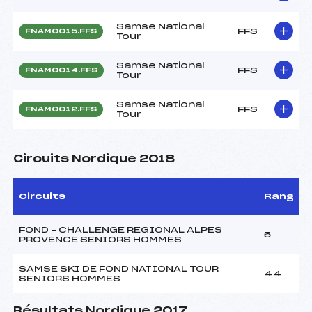
Samse National
FFS
FNAM0015.FFS
Tour
Samse National
FFS
FNAM0014.FFS
Tour
Samse National
FFS
FNAM0012.FFS
Tour
Circuits Nordique 2018
Circuits
Rang
FOND – CHALLENGE REGIONAL ALPES
5
PROVENCE SENIORS HOMMES
SAMSE SKI DE FOND NATIONAL TOUR
44
SENIORS HOMMES
Résultats Nordique 2017