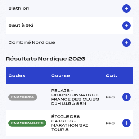
Biathlon
Saut à Ski
Combiné Nordique
Résultats Nordique 2026
Codex
Course
Cat.
RELAIS –
CHAMPIONNATS DE
FFS
FNAM0251
FRANCE DES CLUBS
D1H U15 à SEN
ÉTOILE DES
SAISIES –
FFS
FNAM0243.FFS
MARATHON SKI
TOUR 8