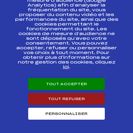
mesure d’audience (Google
Résultats Nordique 2015
Analytics) afin d’analyser la
fréquentation du site, vous
proposer du contenu vidéo et les
Codex
Course
Cat.
performances du site, ainsi que des
cookies permettant le
fonctionnement du site. Les
SAMSE NATIONAL
cookies de mesure d’audience ne
TOUR FFS FINALE
FFS
FNAM0353.FFS
sont déposés qu’avec votre
INDIV
consentement. Vous pouvez
accepter, refuser ou personnaliser
vos choix à tout moment. Pour
LA GIVREE
FFS
FAPM0162.FFS
obtenir plus d'informations sur
notre gestion des cookies, cliquez
ici
.
LA
TRANSFRONTALIERE
FFS
FAPM0152.FFS
UBAYE STURA
(LARCHE)
TOUT ACCEPTER
CHAMPIONNATS
DEPARTEMENTAUX
FFS
FAPM0144.FFS
TOUT REFUSER
HAUTES-ALPES
PERSONNALISER
GRAND PRIX DU PAYS
FFS
FAPM0122.FFS
DES ECRINS
LA