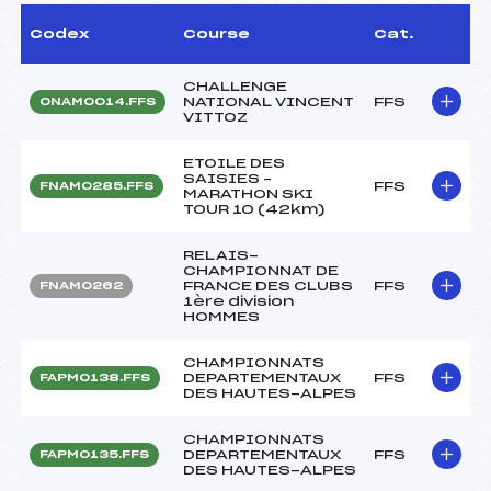
Codex
Course
Cat.
CHALLENGE
NATIONAL VINCENT
FFS
ONAM0014.FFS
VITTOZ
ETOILE DES
SAISIES –
FFS
FNAM0285.FFS
MARATHON SKI
TOUR 10 (42km)
RELAIS-
CHAMPIONNAT DE
FRANCE DES CLUBS
FFS
FNAM0262
1ère division
HOMMES
CHAMPIONNATS
DEPARTEMENTAUX
FFS
FAPM0138.FFS
DES HAUTES-ALPES
CHAMPIONNATS
DEPARTEMENTAUX
FFS
FAPM0135.FFS
DES HAUTES-ALPES