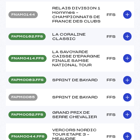
RELAIS DIVISION 1
Hommes –
FFS
FNAM0144
CHAMPIONNATS DE
FRANCE DES CLUBS
LA CORALINE
FFS
FAPM0162.FFS
CLASSIC
LA SAVOYARDE
CAISSE D'EPARGNE
FFS
FNAM0414.FFS
FINALE SAMSE
NATIONAL TOUR
SPRINT DE BAYARD
FFS
FAPM0063.FFS
SPRINT DE BAYARD
FFS
FAPM0065
GRAND PRIX DE
FFS
FAPM0052.FFS
SERRE CHEVALIER
VERCORS NORDIC
TOUR ETAPE 3 –
FFS
FNAM0044.FFS
MEAUDRE