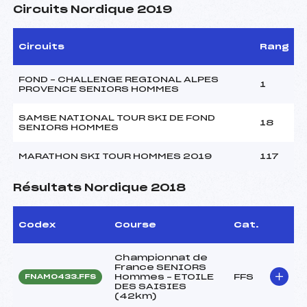
Circuits Nordique 2019
Circuits
Rang
FOND – CHALLENGE REGIONAL ALPES
1
PROVENCE SENIORS HOMMES
SAMSE NATIONAL TOUR SKI DE FOND
18
SENIORS HOMMES
MARATHON SKI TOUR HOMMES 2019
117
Résultats Nordique 2018
Codex
Course
Cat.
Championnat de
France SENIORS
Hommes – ETOILE
FFS
FNAM0433.FFS
DES SAISIES
(42km)