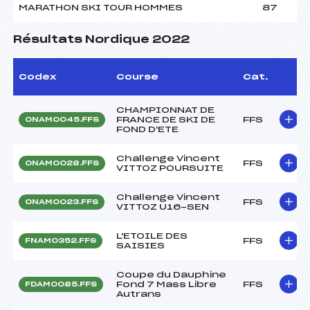
MARATHON SKI TOUR HOMMES
87
Résultats Nordique 2022
Codex
Course
Cat.
CHAMPIONNAT DE
FRANCE DE SKI DE
FFS
ONAM0045.FFS
FOND D'ETE
Challenge Vincent
FFS
ONAM0028.FFS
VITTOZ POURSUITE
Challenge Vincent
FFS
ONAM0023.FFS
VITTOZ U16-SEN
L'ETOILE DES
FFS
FNAM0352.FFS
SAISIES
Coupe du Dauphine
Fond 7 Mass Libre
FFS
FDAM0085.FFS
Autrans