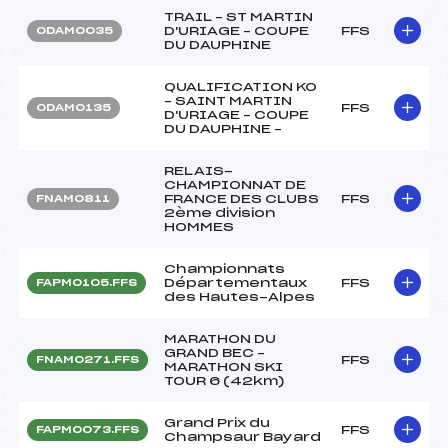
TRAIL – ST MARTIN
D'URIAGE – COUPE
FFS
ODAM0035
DU DAUPHINE
QUALIFICATION KO
– SAINT MARTIN
FFS
ODAM0135
D'URIAGE – COUPE
DU DAUPHINE –
RELAIS-
CHAMPIONNAT DE
FRANCE DES CLUBS
FFS
FNAM0811
2ème division
HOMMES
Championnats
Départementaux
FFS
FAPM0105.FFS
des Hautes-Alpes
MARATHON DU
GRAND BEC –
FFS
FNAM0271.FFS
MARATHON SKI
TOUR 6 (42km)
Grand Prix du
FFS
FAPM0073.FFS
Champsaur Bayard