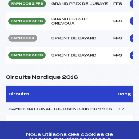
GRAND PRIX DE L'UBAYE
FFS
FAPM0082.FFS
GRAND PRIX DE
FFS
FAPM0052.FFS
CREVOUX
SPRINT DE BAYARD
FFS
FAPM0024
SPRINT DE BAYARD
FFS
FAPM0022.FFS
Circuits Nordique 2016
Circuits
Rang
SAMSE NATIONAL TOUR SENIORS HOMMES
77
FOND – CHALLENGE REGIONAL ALPES
1
PROVENCE SENIORS HOMMES
Nous utilisons des cookies de