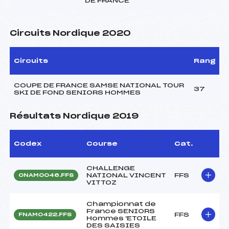
DE FRANCE
Circuits Nordique 2020
Circuits
Rang
COUPE DE FRANCE SAMSE NATIONAL TOUR
37
SKI DE FOND SENIORS HOMMES
Résultats Nordique 2019
Codex
Course
Cat.
CHALLENGE
NATIONAL VINCENT
FFS
ONAM0046.FFS
VITTOZ
Championnat de
France SENIORS
FFS
FNAM0422.FFS
Hommes 'ETOILE
DES SAISIES