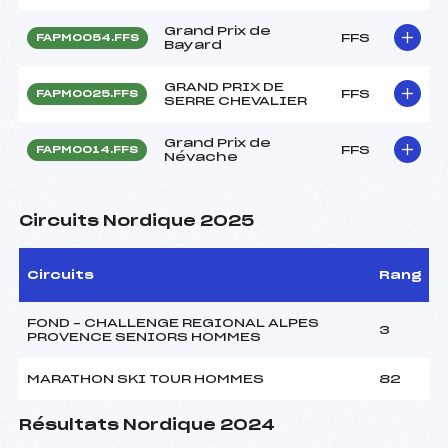
Grand Prix de
FFS
FAPM0054.FFS
Bayard
GRAND PRIX DE
FFS
FAPM0025.FFS
SERRE CHEVALIER
Grand Prix de
FFS
FAPM0014.FFS
Névache
Circuits Nordique 2025
Circuits
Rang
FOND – CHALLENGE REGIONAL ALPES
3
PROVENCE SENIORS HOMMES
MARATHON SKI TOUR HOMMES
82
Résultats Nordique 2024