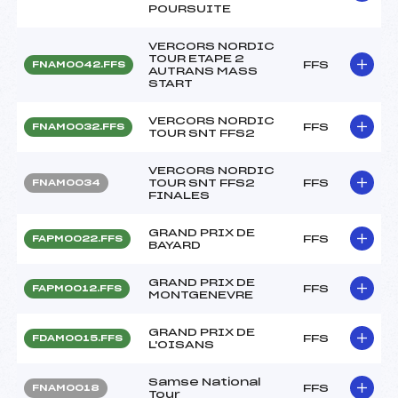
POURSUITE
VERCORS NORDIC
TOUR ETAPE 2
FFS
FNAM0042.FFS
AUTRANS MASS
START
VERCORS NORDIC
FFS
FNAM0032.FFS
TOUR SNT FFS2
VERCORS NORDIC
TOUR SNT FFS2
FFS
FNAM0034
FINALES
GRAND PRIX DE
FFS
FAPM0022.FFS
BAYARD
GRAND PRIX DE
FFS
FAPM0012.FFS
MONTGENEVRE
GRAND PRIX DE
FFS
FDAM0015.FFS
L'OISANS
Samse National
FFS
FNAM0018
Tour