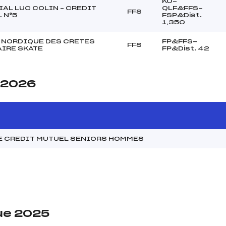
KO-
AL LUC COLIN – CREDIT
QLF&FFS-
FFS
 N°5
FSP&Dist.
1,350
NORDIQUE DES CRETES
FP&FFS-
FFS
IRE SKATE
FP&Dist. 42
e 2026
E CREDIT MUTUEL SENIORS HOMMES
ue 2025