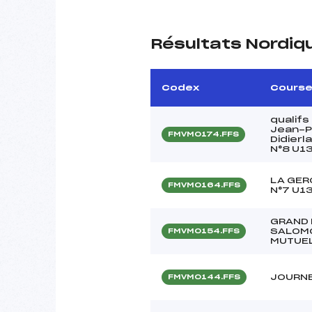
Résultats Nordiq
Codex
Cours
qualif
Jean-Pi
FMVM0174.FFS
Didier
N°8 U13
LA GER
FMVM0164.FFS
N°7 U13
GRAND 
SALOMO
FMVM0154.FFS
MUTUEL
JOURNE
FMVM0144.FFS