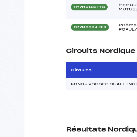
MEMORI
FMVM0133.FFS
MUTUEL
23ème 
FMVM0094.FFS
POPULA
Circuits Nordiqu
Circuits
FOND – VOSGES CHALLENG
Résultats Nordiq