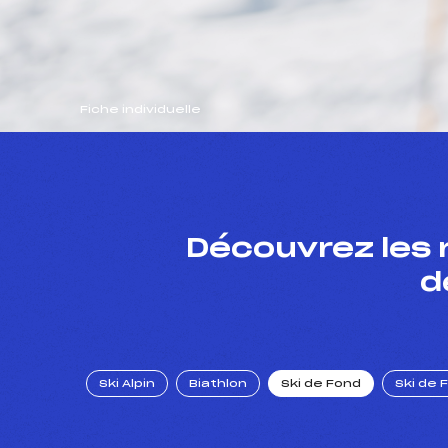
Fiche individuelle
Découvrez les 
d
Ski Alpin
Biathlon
Ski de Fond
Ski de 