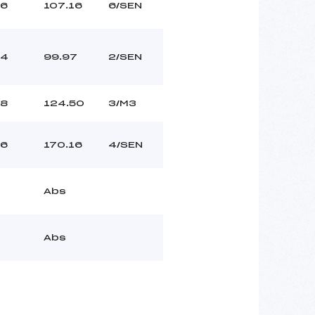
6
107.16
6/SEN
4
99.97
2/SEN
8
124.50
3/M3
6
170.16
4/SEN
Abs
Abs