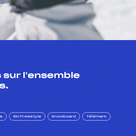
 sur l’ensemble
s.
ue
Ski Freestyle
Snowboard
Télémark