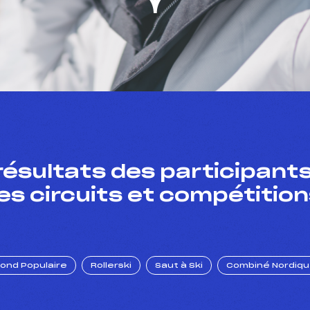
résultats des participants
es circuits et compétition
Fond Populaire
Rollerski
Saut à Ski
Combiné Nordiq