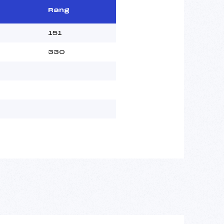
Rang
151
330