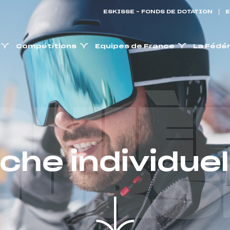
ESKISSE – FONDS DE DOTATION
E
Compétitions
Equipes de France
La Fédé
RNIÈ
iche individuel
OURS