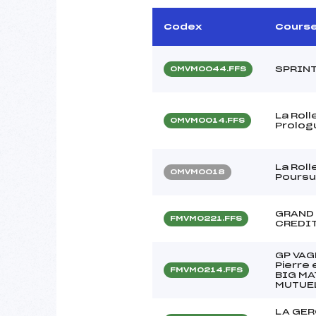
Codex
Cours
SPRINT
OMVM0044.FFS
La Roll
OMVM0014.FFS
Prolog
La Roll
OMVM0018
Poursu
GRAND
FMVM0221.FFS
CREDIT
GP VAG
Pierre 
FMVM0214.FFS
BIG MA
MUTUEL
LA GE