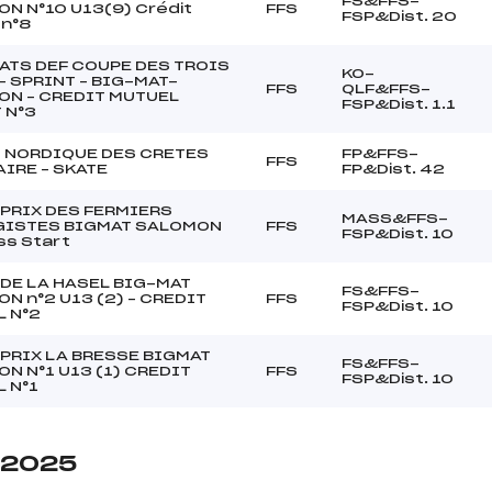
FS&FFS-
N N°10 U13(9) Crédit
FFS
FSP&Dist. 20
 n°8
ATS DEF COUPE DES TROIS
KO-
– SPRINT – BIG-MAT-
FFS
QLF&FFS-
N – CREDIT MUTUEL
FSP&Dist. 1.1
 N°3
 NORDIQUE DES CRETES
FP&FFS-
FFS
IRE – SKATE
FP&Dist. 42
PRIX DES FERMIERS
MASS&FFS-
GISTES BIGMAT SALOMON
FFS
FSP&Dist. 10
ss Start
DE LA HASEL BIG-MAT
FS&FFS-
N n°2 U13 (2) – CREDIT
FFS
FSP&Dist. 10
 N°2
PRIX LA BRESSE BIGMAT
FS&FFS-
N N°1 U13 (1) CREDIT
FFS
FSP&Dist. 10
 N°1
e 2025