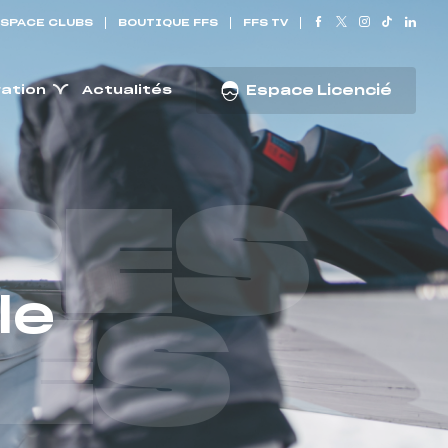
SPACE CLUBS
BOUTIQUE FFS
FFS TV
ration
Actualités
Espace Licencié
RES
le
ES