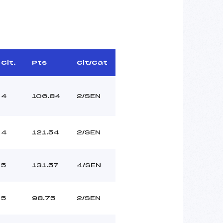
Clt.
Pts
Clt/Cat
4
106.84
2/SEN
4
121.54
2/SEN
5
131.57
4/SEN
5
98.75
2/SEN