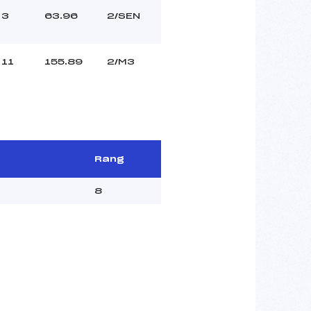
3
63.96
2/SEN
11
155.89
2/M3
Rang
8