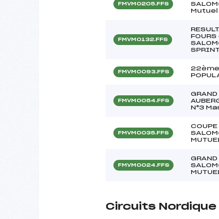
SALOMO
FMVM0205.FFS
Mutuel
RESULT
FOURS 
FMVM0132.FFS
SALOMO
SPRINT
22ème
FMVM0093.FFS
POPULA
GRAND 
AUBER
FMVM0054.FFS
N°3 Ma
COUPE 
SALOMO
FMVM0035.FFS
MUTUEL
GRAND 
SALOMO
FMVM0024.FFS
MUTUEL
Circuits Nordiqu