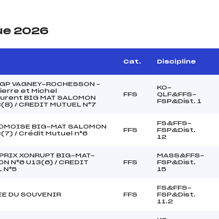
ue 2026
e
Cat.
Discipline
s GP VAGNEY-ROCHESSON –
KO-
erre et Michel
FFS
QLF&FFS-
laurent BIG MAT SALOMON
FSP&Dist. 1
(8) / CREDIT MUTUEL N°7
FS&FFS-
OMOISE BIG-MAT SALOMON
FFS
FSP&Dist.
(7) / Crédit Mutuel n°6
12
PRIX XONRUPT BIG-MAT-
MASS&FFS-
N N°6 U13(6) / CREDIT
FFS
FSP&Dist.
 N°5
15
FS&FFS-
E DU SOUVENIR
FFS
FSP&Dist.
11.2