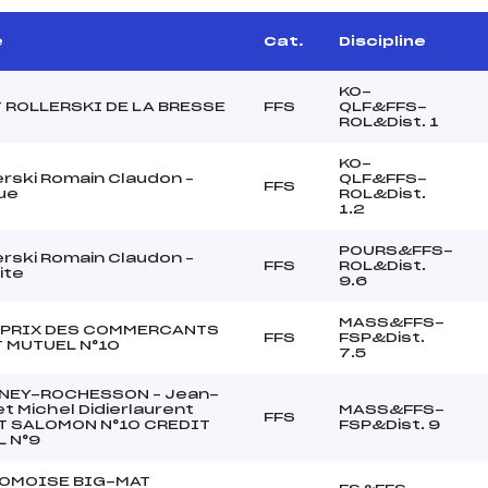
e
Cat.
Discipline
KO-
 ROLLERSKI DE LA BRESSE
FFS
QLF&FFS-
ROL&Dist. 1
KO-
erski Romain Claudon –
QLF&FFS-
FFS
ue
ROL&Dist.
1.2
POURS&FFS-
erski Romain Claudon –
FFS
ROL&Dist.
ite
9.6
MASS&FFS-
 PRIX DES COMMERCANTS
FFS
FSP&Dist.
 MUTUEL N°10
7.5
NEY-ROCHESSON – Jean-
et Michel Didierlaurent
MASS&FFS-
FFS
T SALOMON N°10 CREDIT
FSP&Dist. 9
 N°9
ROMOISE BIG-MAT