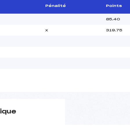
Pénalité
Points
85.40
x
319.75
ique