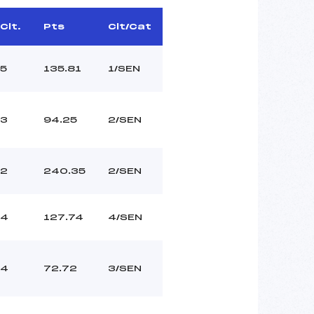
Clt.
Pts
Clt/Cat
5
135.81
1/SEN
3
94.25
2/SEN
2
240.35
2/SEN
4
127.74
4/SEN
4
72.72
3/SEN