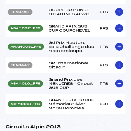
COUPE DU MONDE
FIS
FRA0464
CITADINES ALWC
GRAND PRIX GUS
FFS
ASAM0321.FFS
CUP COURCHEVEL
Gd Prix Masters
Vola Challenge des
FFS
AMAM0031.FFS
Mastersloups
GP International
FIS
FRA0447
Citadin
Grand Prix des
MENUIRES – Circuit
FFS
ASAM0101.FFS
GUS CUP
GRAND PRIX DU RCF
Mémorial Olivier
FFS
AIFM0031.FFS
Morel Hommes
Circuits Alpin 2013