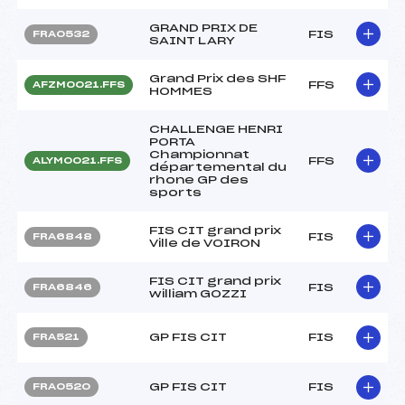
GRAND PRIX DE
FIS
FRA0532
SAINT LARY
Grand Prix des SHF
FFS
AFZM0021.FFS
HOMMES
CHALLENGE HENRI
PORTA
Championnat
FFS
ALYM0021.FFS
départemental du
rhone GP des
sports
FIS CIT grand prix
FIS
FRA6848
Ville de VOIRON
FIS CIT grand prix
FIS
FRA6846
william GOZZI
GP FIS CIT
FIS
FRA521
GP FIS CIT
FIS
FRA0520