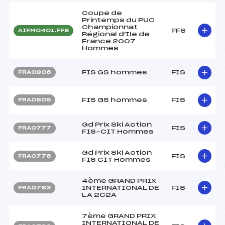
Coupe de
Printemps du PUC
Championnat
FFS
AIFM0401.FFS
Régional d'Ile de
France 2007
Hommes
FIS GS hommes
FIS
FRA0806
FIS GS hommes
FIS
FRA0805
Gd Prix Ski Action
FIS
FRA0777
FIS-CIT Hommes
Gd Prix Ski Action
FIS
FRA0776
FIS CIT Hommes
4ème GRAND PRIX
INTERNATIONAL DE
FIS
FRA0783
LA 2C2A
7ème GRAND PRIX
INTERNATIONAL DE