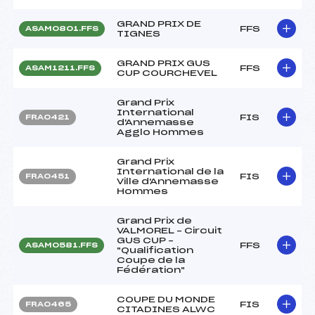
GRAND PRIX DE
FFS
ASAM0801.FFS
TIGNES
GRAND PRIX GUS
FFS
ASAM1211.FFS
CUP COURCHEVEL
Grand Prix
International
FIS
FRA0421
d'Annemasse
Agglo Hommes
Grand Prix
International de la
FIS
FRA0451
Ville d'Annemasse
Hommes
Grand Prix de
VALMOREL – Circuit
GUS CUP –
FFS
ASAM0581.FFS
"Qualification
Coupe de la
Fédération"
COUPE DU MONDE
FIS
FRA0465
CITADINES ALWC