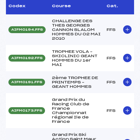
Codex
Course
Cat.
CHALLENGE DES
THES GEORGES
CANNON SLALOM
FFS
AIFM0194.FFS
HOMMES DU 02 MAI
2010
TROPHEE VOLA –
SKICLINIC GEANT
FFS
AIFM0192.FFS
HOMMES DU 1er
MAI
2ème TROPHEE DE
PRINTEMPS –
FFS
AIFM0191.FFS
GEANT HOMMES
Grand Prix du
Racing Club de
France
FFS
AIFM0173.FFS
Championnat
régional Ile de
France
Grand Prix Ski
Action Saint Maur