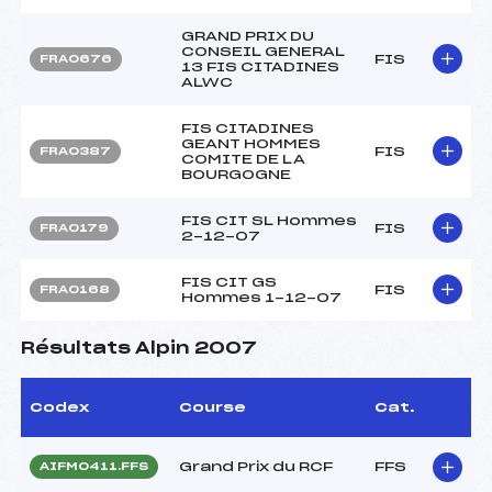
GRAND PRIX DU
CONSEIL GENERAL
FIS
FRA0676
13 FIS CITADINES
ALWC
FIS CITADINES
GEANT HOMMES
FIS
FRA0387
COMITE DE LA
BOURGOGNE
FIS CIT SL Hommes
FIS
FRA0179
2-12-07
FIS CIT GS
FIS
FRA0168
Hommes 1-12-07
Résultats Alpin 2007
Codex
Course
Cat.
Grand Prix du RCF
FFS
AIFM0411.FFS