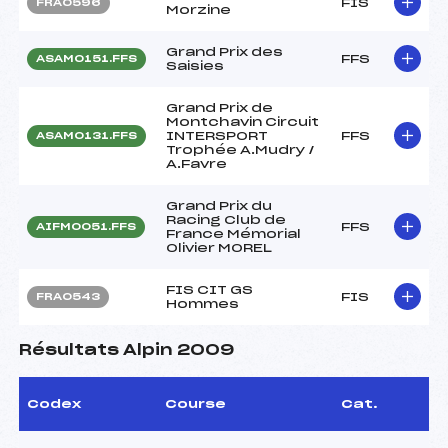
FIS
FRA0596
Morzine
Grand Prix des
FFS
ASAM0151.FFS
Saisies
Grand Prix de
Montchavin Circuit
INTERSPORT
FFS
ASAM0131.FFS
Trophée A.Mudry /
A.Favre
Grand Prix du
Racing Club de
FFS
AIFM0051.FFS
France Mémorial
Olivier MOREL
FIS CIT GS
FIS
FRA0543
Hommes
Résultats Alpin 2009
Codex
Course
Cat.