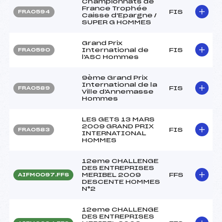
Championnats de
France Trophée
FIS
FRA0594
Caisse d'Epargne /
SUPER G HOMMES
Grand Prix
International de
FIS
FRA0590
l'ASC Hommes
9ème Grand Prix
International de la
FIS
FRA0589
Ville d'Annemasse
Hommes
LES GETS 13 MARS
2009 GRAND PRIX
FIS
FRA0583
INTERNATIONAL
HOMMES
12eme CHALLENGE
DES ENTREPRISES
MERIBEL 2009
FFS
AIFM0097.FFS
DESCENTE HOMMES
N°2
12eme CHALLENGE
DES ENTREPRISES