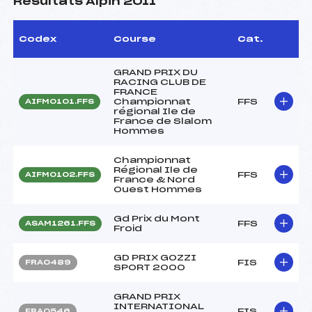
Résultats Alpin 2011
Codex
Course
Cat.
GRAND PRIX DU
RACING CLUB DE
FRANCE
Championnat
FFS
AIFM0101.FFS
régional Ile de
France de Slalom
Hommes
Championnat
Régional Ile de
FFS
AIFM0102.FFS
France & Nord
Ouest Hommes
Gd Prix du Mont
FFS
ASAM1261.FFS
Froid
GD PRIX GOZZI
FIS
FRA0489
SPORT 2000
GRAND PRIX
INTERNATIONAL
FIS
FRA0546