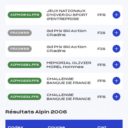
JEUX NATIONAUX
D'HIVER DU SPORT
FFS
AIFM0641.FFS
d'ENTREPRISE
Gd Prix Ski Action
FIS
FRA0699
Citadins
Gd Prix Ski Action
FIS
FRA0698
Citadins
MEMORIAL OLIVIER
FFS
AIFM0281.FFS
MOREL Hommes
CHALLENGE
FFS
AIFM0233.FFS
BANQUE DE FRANCE
CHALLENGE
FFS
AIFM0231.FFS
BANQUE DE FRANCE
Résultats Alpin 2006
Codex
Course
Cat.