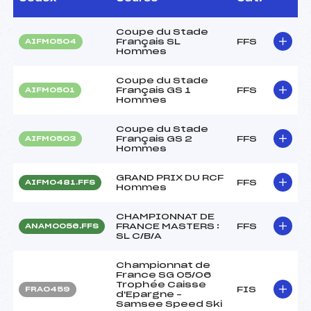
Coupe du Stade
Français SL
FFS
AIFM0504
Hommes
Coupe du Stade
Français GS 1
FFS
AIFM0501
Hommes
Coupe du Stade
Français GS 2
FFS
AIFM0503
Hommes
GRAND PRIX DU RCF
FFS
AIFM0481.FFS
Hommes
CHAMPIONNAT DE
FRANCE MASTERS :
FFS
ANAM0056.FFS
SL C/B/A
Championnat de
France SG 05/06
Trophée Caisse
FIS
FRA0459
d'Epargne –
Samsee Speed Ski