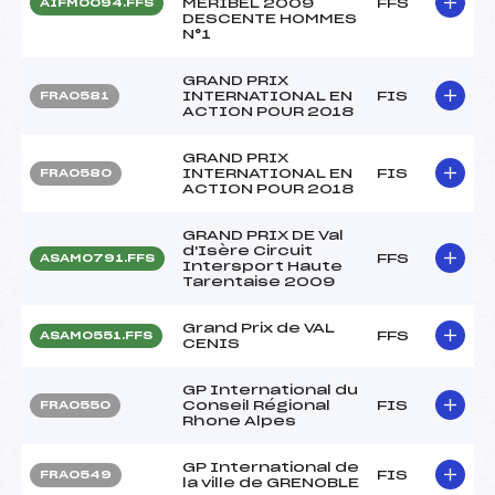
MERIBEL 2009
FFS
AIFM0094.FFS
DESCENTE HOMMES
N°1
GRAND PRIX
INTERNATIONAL EN
FIS
FRA0581
ACTION POUR 2018
GRAND PRIX
INTERNATIONAL EN
FIS
FRA0580
ACTION POUR 2018
GRAND PRIX DE Val
d'Isère Circuit
FFS
ASAM0791.FFS
Intersport Haute
Tarentaise 2009
Grand Prix de VAL
FFS
ASAM0551.FFS
CENIS
GP International du
Conseil Régional
FIS
FRA0550
Rhone Alpes
GP International de
FIS
FRA0549
la ville de GRENOBLE