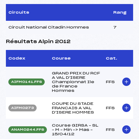
Circuits
Rang
Circuit National Citadin Hommes
7
Résultats Alpin 2012
Codex
Course
Cat.
GRAND PRIX DU RCF
A VAL D'ISERE
Championnat Ile
FFS
AIFM0141.FFS
de France
Hommes
COUPE DU STADE
FRANCAIS A VAL
FFS
AIFM0273
D'ISERE HOMMES
Course GIRSA – SL
– M – Min -> Mas –
FFS
ANAM0244.FFS
15/04/12