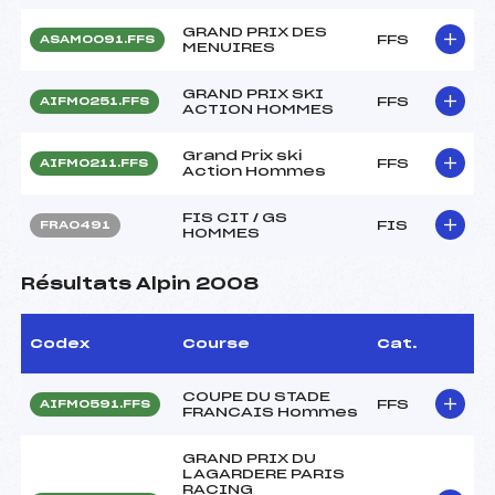
GRAND PRIX DES
FFS
ASAM0091.FFS
MENUIRES
GRAND PRIX SKI
FFS
AIFM0251.FFS
ACTION HOMMES
Grand Prix ski
FFS
AIFM0211.FFS
Action Hommes
FIS CIT / GS
FIS
FRA0491
HOMMES
Résultats Alpin 2008
Codex
Course
Cat.
COUPE DU STADE
FFS
AIFM0591.FFS
FRANCAIS Hommes
GRAND PRIX DU
LAGARDERE PARIS
RACING