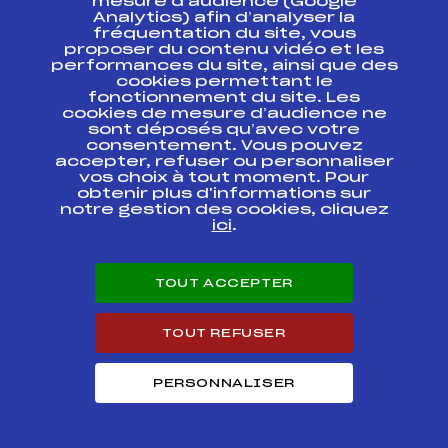
mesure d’audience (Google
COUPE DU MONDE
Analytics) afin d’analyser la
FIS
FRA398.
CITADINE
fréquentation du site, vous
proposer du contenu vidéo et les
performances du site, ainsi que des
COUPE DU MONDE
FIS
FRA396.
cookies permettant le
CITADINE
fonctionnement du site. Les
cookies de mesure d’audience ne
sont déposés qu’avec votre
CHALLENGE ETP
FFS
AIFT0262.FFS
consentement. Vous pouvez
accepter, refuser ou personnaliser
vos choix à tout moment. Pour
CHALLENGE ETP
FFS
AIFT0261.FFS
obtenir plus d'informations sur
notre gestion des cookies, cliquez
ici
.
Résultats Alpin 2005
TOUT ACCEPTER
Codex
Course
Cat
TOUT REFUSER
COURSE DU STADE FRANCAIS
FFS
AIFM0582.FFS
(hommes)
PERSONNALISER
COURSE DU STADE FRANCAIS
FFS
AIFM0581.FFS
1