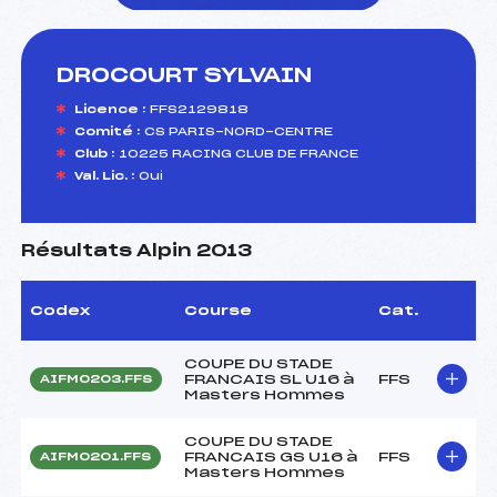
DROCOURT SYLVAIN
foi(s) le ski
Licence :
FFS2129818
Comité :
CS PARIS-NORD-CENTRE
Club :
10225 RACING CLUB DE FRANCE
Val. Lic. :
Oui
Résultats Alpin 2013
Codex
Course
Cat.
COUPE DU STADE
FRANCAIS SL U16 à
FFS
AIFM0203.FFS
Masters Hommes
COUPE DU STADE
FRANCAIS GS U16 à
FFS
AIFM0201.FFS
Masters Hommes