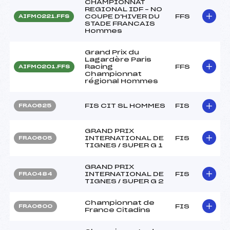
CHAMPIONNAT
REGIONAL IDF – NO
COUPE D'HIVER DU
FFS
AIFM0221.FFS
STADE FRANCAIS
Hommes
Grand Prix du
Lagardère Paris
Racing
FFS
AIFM0201.FFS
Championnat
régional Hommes
FIS CIT SL HOMMES
FIS
FRA0625
GRAND PRIX
INTERNATIONAL DE
FIS
FRA0605
TIGNES / SUPER G 1
GRAND PRIX
INTERNATIONAL DE
FIS
FRA0484
TIGNES / SUPER G 2
Championnat de
FIS
FRA0600
France Citadins