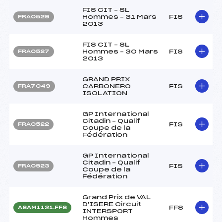
FIS CIT – SL
Hommes – 31 Mars
FIS
FRA0529
2013
FIS CIT – SL
Hommes – 30 Mars
FIS
FRA0527
2013
GRAND PRIX
CARBONERO
FIS
FRA7049
ISOLATION
GP International
Citadin – Qualif
FIS
FRA0522
Coupe de la
Fédération
GP International
Citadin – Qualif
FIS
FRA0523
Coupe de la
Fédération
Grand Prix de VAL
D'ISERE Circuit
FFS
ASAM1121.FFS
INTERSPORT
Hommes