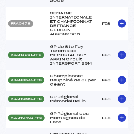
2006
SEMAINE
INTERNATIONALE
ET CHAMPIONNAT
FIS
FRA0478
DE FRANCE
CITADIN
AURON2006
GP de Ste Foy
Tarentaise
MEMORIAL GUY
FFS
ASAM1091.FFS
ARPIN Circuit
INTERSPORT BSM
Championnat
Dauphiné de Super
FFS
ADAM0541.FFS
Geant
GP Régional
FFS
ADAM0561.FFS
Mémorial Bellin
GP Régional des
Montagnes de
FFS
ADAM0401.FFS
Lans