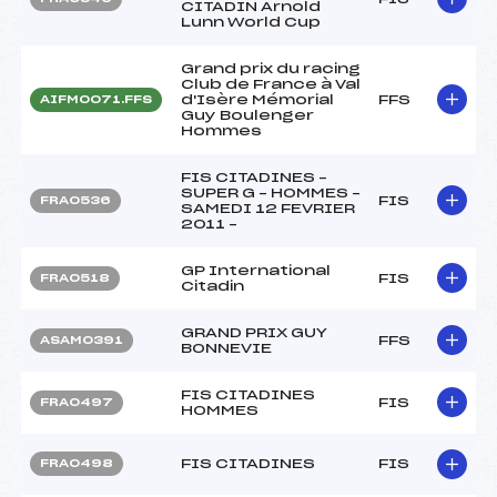
CITADIN Arnold
Lunn World Cup
Grand prix du racing
Club de France à Val
d'Isère Mémorial
FFS
AIFM0071.FFS
Guy Boulenger
Hommes
FIS CITADINES –
SUPER G – HOMMES –
FIS
FRA0536
SAMEDI 12 FEVRIER
2011 –
GP International
FIS
FRA0518
Citadin
GRAND PRIX GUY
FFS
ASAM0391
BONNEVIE
FIS CITADINES
FIS
FRA0497
HOMMES
FIS CITADINES
FIS
FRA0498