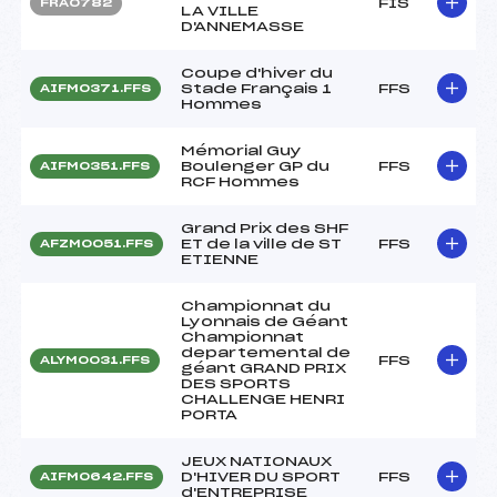
FIS
FRA0782
LA VILLE
D'ANNEMASSE
Coupe d'hiver du
Stade Français 1
FFS
AIFM0371.FFS
Hommes
Mémorial Guy
Boulenger GP du
FFS
AIFM0351.FFS
RCF Hommes
Grand Prix des SHF
ET de la ville de ST
FFS
AFZM0051.FFS
ETIENNE
Championnat du
Lyonnais de Géant
Championnat
departemental de
FFS
ALYM0031.FFS
géant GRAND PRIX
DES SPORTS
CHALLENGE HENRI
PORTA
JEUX NATIONAUX
D'HIVER DU SPORT
FFS
AIFM0642.FFS
d'ENTREPRISE