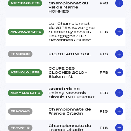
Championnat du
FFS
AIFM0181.FFS
Val de Marne
HOMMES
1er Championnat
du GIRSA Auvergne
/ Forez / Lyonnais /
FFS
ANAM0164.FFS
Bourgogne / IF /
Cévennes / Ouest
FIS CITADINES SL
FIS
FRA0689
COUPE DES
CLOCHES 2010 –
FFS
AIFM0161.FFS
Slalom n°1
Grand Prix de
Peisey Nancroix
FFS
ASAM1291.FFS
Circuit INTERSPORT
Championnats de
FIS
FRA0649
France Citadin
Championnats de
FIS
FRA0648
France Citadin