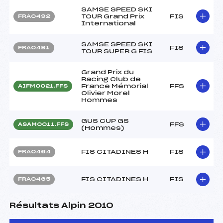
SAMSE SPEED SKI
TOUR Grand Prix
FIS
FRA0492
International
SAMSE SPEED SKI
FIS
FRA0491
TOUR SUPER G FIS
Grand Prix du
Racing Club de
France Mémorial
FFS
AIFM0021.FFS
Olivier Morel
Hommes
GUS CUP GS
FFS
ASAM0011.FFS
(Hommes)
FIS CITADINES H
FIS
FRA0464
FIS CITADINES H
FIS
FRA0465
Résultats Alpin 2010