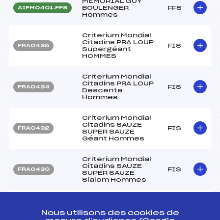
MEMORIAL GUY
BOULENGER
FFS
AIFM0401.FFS
Hommes
Criterium Mondial
Citadins PRA LOUP
FIS
FRA0435
Supergéant
HOMMES
Criterium Mondial
Citadins PRA LOUP
FIS
FRA0434
Descente
Hommes
Criterium Mondial
Citadins SAUZE
FIS
FRA0432
SUPER SAUZE
Géant Hommes
Criterium Mondial
Citadins SAUZE
FIS
FRA0430
SUPER SAUZE
Slalom Hommes
GD PRIX DE LA
FIS
FRA0421
VILLE DE VOIRON
Nous utilisons des cookies de