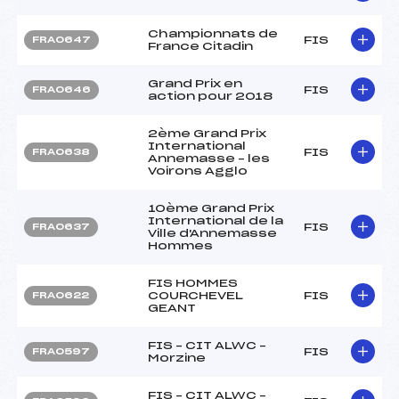
Championnats de
FIS
FRA0647
France Citadin
Grand Prix en
FIS
FRA0646
action pour 2018
2ème Grand Prix
International
FIS
FRA0638
Annemasse – les
Voirons Agglo
10ème Grand Prix
International de la
FIS
FRA0637
Ville d'Annemasse
Hommes
FIS HOMMES
COURCHEVEL
FIS
FRA0622
GEANT
FIS – CIT ALWC –
FIS
FRA0597
Morzine
FIS – CIT ALWC –