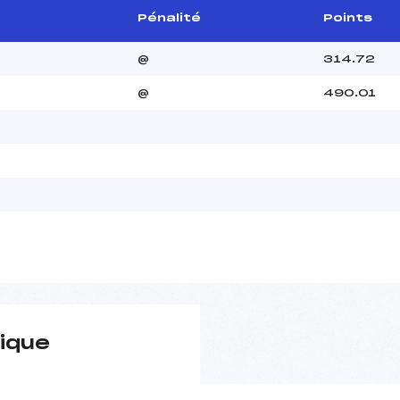
Pénalité
Points
@
314.72
@
490.01
ique