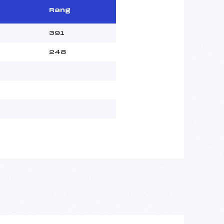
Rang
391
248