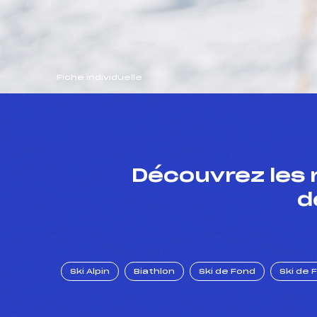
Fiche individuelle
Découvrez les 
d
Ski Alpin
Biathlon
Ski de Fond
Ski de 