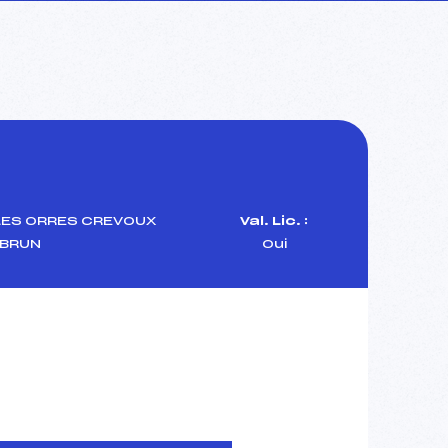
LES ORRES CREVOUX
Val. Lic. :
BRUN
Oui