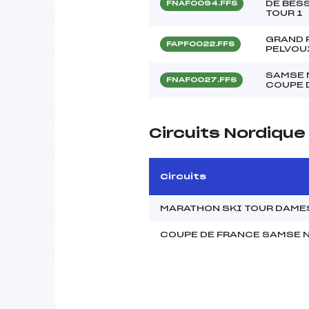
DE BES
FNAF0094.FFS
TOUR 1
GRAND 
FAPF0022.FFS
PELVOU
SAMSE 
FNAF0027.FFS
COUPE 
Circuits Nordiqu
Circuits
MARATHON SKI TOUR DAME
COUPE DE FRANCE SAMSE N