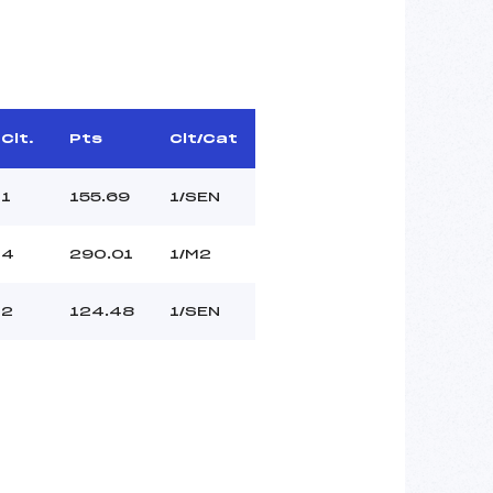
Clt.
Pts
Clt/Cat
1
155.69
1/SEN
4
290.01
1/M2
2
124.48
1/SEN