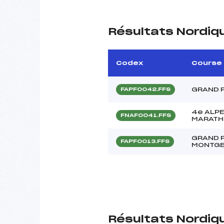
Résultats Nordiq
Codex
Course
GRAND 
FAPF0042.FFS
4e ALPE
FNAF0041.FFS
MARAT
GRAND P
FAPF0013.FFS
MONTGE
Résultats Nordiq