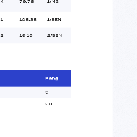
4
79.78
1/M2
1
108.38
1/SEN
2
19.15
2/SEN
Rang
5
20