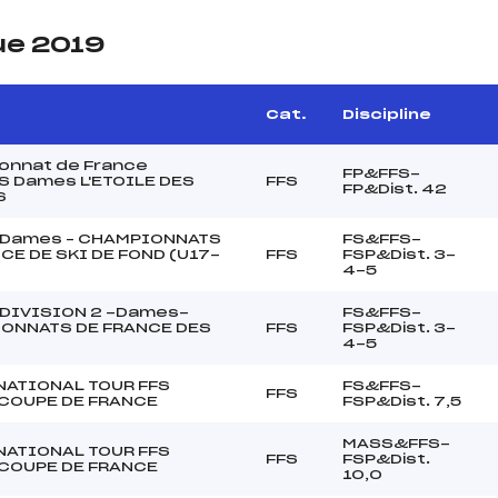
ue 2019
Cat.
Discipline
onnat de France
FP&FFS-
S Dames L'ETOILE DES
FFS
FP&Dist. 42
S
 Dames – CHAMPIONNATS
FS&FFS-
CE DE SKI DE FOND (U17-
FFS
FSP&Dist. 3-
4-5
 DIVISION 2 -Dames-
FS&FFS-
ONNATS DE FRANCE DES
FFS
FSP&Dist. 3-
4-5
NATIONAL TOUR FFS
FS&FFS-
FFS
 COUPE DE FRANCE
FSP&Dist. 7,5
MASS&FFS-
NATIONAL TOUR FFS
FFS
FSP&Dist.
 COUPE DE FRANCE
10,0