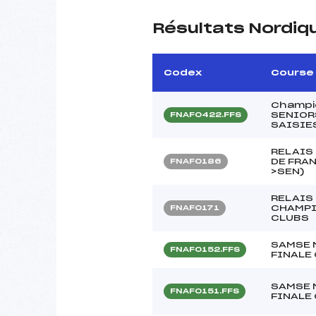
Résultats Nordiq
Codex
Course
Champi
SENIOR
FNAF0422.FFS
SAISIE
RELAIS
DE FRAN
FNAF0186
>SEN)
RELAIS
CHAMPI
FNAF0171
CLUBS
SAMSE 
FNAF0152.FFS
FINALE
SAMSE 
FNAF0151.FFS
FINALE