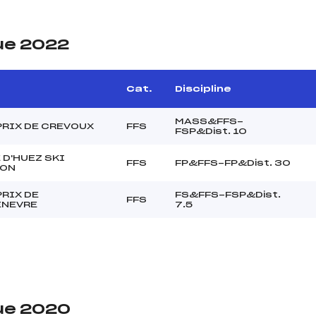
ue 2022
Cat.
Discipline
MASS&FFS-
PRIX DE CREVOUX
FFS
FSP&Dist. 10
 D'HUEZ SKI
FFS
FP&FFS-FP&Dist. 30
HON
RIX DE
FS&FFS-FSP&Dist.
FFS
NEVRE
7.5
ue 2020