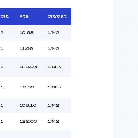
Clt.
Pts
Clt/Cat
2
10.68
1/M2
1
11.96
1/M2
1
129.04
1/SEN
1
79.89
1/SEN
1
108.16
1/M2
1
122.60
1/M2