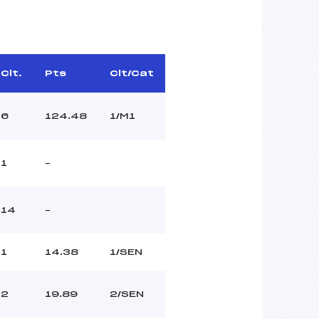
Clt.
Pts
Clt/Cat
6
124.48
1/M1
1
–
14
–
1
14.38
1/SEN
2
19.89
2/SEN