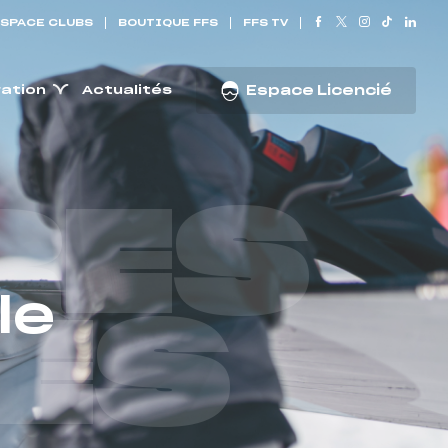
SPACE CLUBS
BOUTIQUE FFS
FFS TV
ration
Actualités
Espace Licencié
RES
le
ES