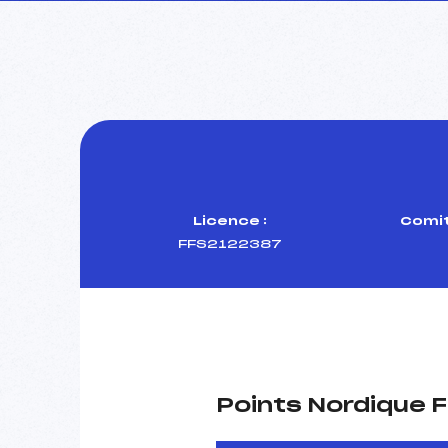
Licence :
Comit
FFS2122387
Points Nordique F