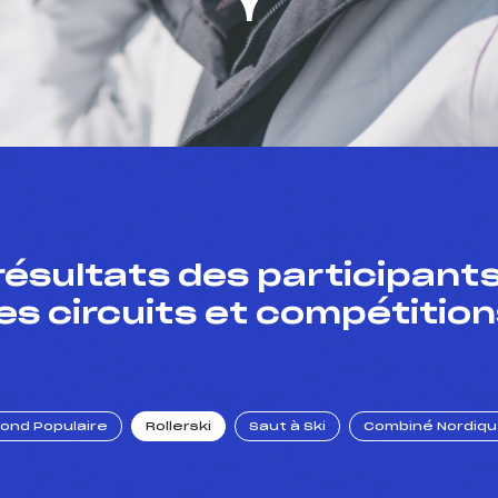
résultats des participants
es circuits et compétition
Fond Populaire
Rollerski
Saut à Ski
Combiné Nordiq