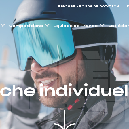
ESKISSE – FONDS DE DOTATION
E
Compétitions
Equipes de France
La Fédé
RNIÈ
iche individuel
OURS