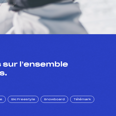
 sur l’ensemble
s.
ue
Ski Freestyle
Snowboard
Télémark