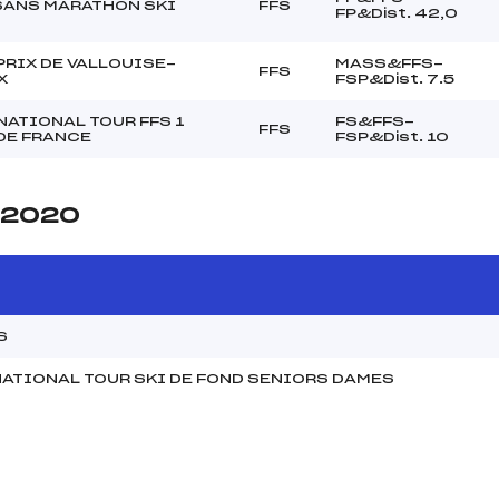
SANS MARATHON SKI
FFS
FP&Dist. 42,0
PRIX DE VALLOUISE-
MASS&FFS-
FFS
X
FSP&Dist. 7.5
NATIONAL TOUR FFS 1
FS&FFS-
FFS
DE FRANCE
FSP&Dist. 10
e 2020
S
ATIONAL TOUR SKI DE FOND SENIORS DAMES