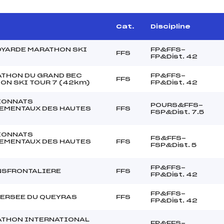
Cat.
Discipline
OYARDE MARATHON SKI
FP&FFS-
FFS
FP&Dist. 42
ATHON DU GRAND BEC
FP&FFS-
FFS
ON SKI TOUR 7 (42km)
FP&Dist. 42
IONNATS
POURS&FFS-
EMENTAUX DES HAUTES
FFS
FSP&Dist. 7.5
IONNATS
FS&FFS-
EMENTAUX DES HAUTES
FFS
FSP&Dist. 5
FP&FFS-
NSFRONTALIERE
FFS
FP&Dist. 42
FP&FFS-
VERSEE DU QUEYRAS
FFS
FP&Dist. 42
ATHON INTERNATIONAL
FP&FFS-