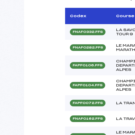
Codex
Course
LA SAV
FNAF0332.FFS
TOUR 9
LE MAR
FNAF0282.FFS
MARATH
CHAMP
DEPART
FAPF0106.FFS
ALPES
CHAMP
DEPART
FAPF0104.FFS
ALPES
LA TRA
FAPF0072.FFS
LA TRA
FNAF0162.FFS
LE MAR