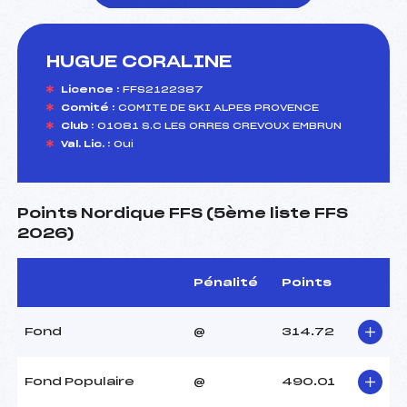
HUGUE CORALINE
foi(s) le ski
Licence :
FFS2122387
Comité :
COMITE DE SKI ALPES PROVENCE
Club :
01081 S.C LES ORRES CREVOUX EMBRUN
Val. Lic. :
Oui
Points Nordique FFS (5ème liste FFS
2026)
Pénalité
Points
Fond
@
314.72
Fond Populaire
@
490.01