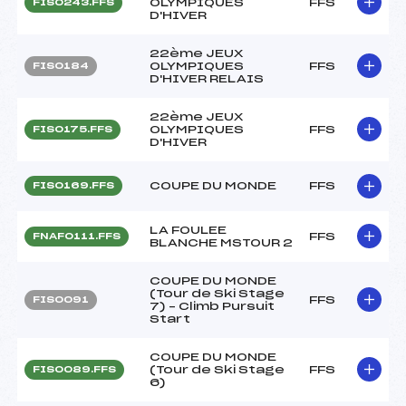
OLYMPIQUES
FFS
FIS0243.FFS
D'HIVER
22ème JEUX
OLYMPIQUES
FFS
FIS0184
D'HIVER RELAIS
22ème JEUX
OLYMPIQUES
FFS
FIS0175.FFS
D'HIVER
COUPE DU MONDE
FFS
FIS0169.FFS
LA FOULEE
FFS
FNAF0111.FFS
BLANCHE MSTOUR 2
COUPE DU MONDE
(Tour de Ski Stage
FFS
FIS0091
7) – Climb Pursuit
Start
COUPE DU MONDE
(Tour de Ski Stage
FFS
FIS0089.FFS
6)