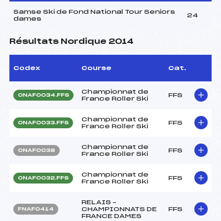
Samse Ski de Fond National Tour Seniors
24
dames
Résultats Nordique 2014
Codex
Course
Cat.
Championnat de
FFS
ONAF0034.FFS
France Roller Ski
Championnat de
FFS
ONAF0033.FFS
France Roller Ski
Championnat de
FFS
ONAF0038
France Roller Ski
Championnat de
FFS
ONAF0032.FFS
France Roller Ski
RELAIS –
CHAMPIONNATS DE
FFS
FNAF0414
FRANCE DAMES