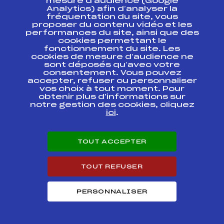
mesure d’audience (Google
Analytics) afin d’analyser la
COUPE DU MONDE
FFS
FIS0397.FFS
fréquentation du site, vous
proposer du contenu vidéo et les
performances du site, ainsi que des
COUPE DU MONDE
FFS
FIS0396.FFS
cookies permettant le
Prologue
fonctionnement du site. Les
cookies de mesure d’audience ne
sont déposés qu’avec votre
COUPE DU MONDE
FFS
FIS0399.FFS
consentement. Vous pouvez
accepter, refuser ou personnaliser
vos choix à tout moment. Pour
COUPE DU MONDE
FFS
FIS0388.FFS
obtenir plus d'informations sur
notre gestion des cookies, cliquez
ici
.
COUPE DU MONDE –
FFS
FIS0387
KO FINAL
TOUT ACCEPTER
COUPE DU MONDE
FFS
FIS0362.FFS
TOUT REFUSER
LA SAVOYARDE 73
CAISSE D'EPARGNE
FFS
FNAF0413.FFS
SKATE
PERSONNALISER
CHAMPIONNAT DU
FFS
FIS0348
MONDE RELAIS