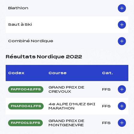
Biathlon
Saut à Ski
Combiné Nordique
Résultats Nordique 2022
Codex
Course
Cat.
GRAND PRIX DE
FFS
FAPF0042.FFS
CREVOUX
4e ALPE D'HUEZ SKI
FFS
FNAF0041.FFS
MARATHON
GRAND PRIX DE
FFS
FAPF0013.FFS
MONTGENEVRE