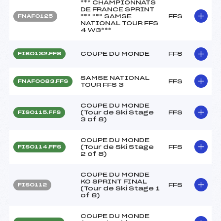
*** CHAMPIONNATS
DE FRANCE SPRINT
*** *** SAMSE
FFS
FNAF0125
NATIONAL TOUR FFS
4 W3***
COUPE DU MONDE
FFS
FIS0132.FFS
SAMSE NATIONAL
FFS
FNAF0083.FFS
TOUR FFS 3
COUPE DU MONDE
(Tour de Ski Stage
FFS
FIS0115.FFS
3 of 8)
COUPE DU MONDE
(Tour de Ski Stage
FFS
FIS0114.FFS
2 of 8)
COUPE DU MONDE
KO SPRINT FINAL
FFS
FIS0112
(Tour de Ski Stage 1
of 8)
COUPE DU MONDE