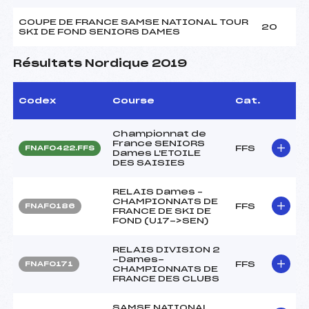
COUPE DE FRANCE SAMSE NATIONAL TOUR
20
SKI DE FOND SENIORS DAMES
Résultats Nordique 2019
Codex
Course
Cat.
Championnat de
France SENIORS
FFS
FNAF0422.FFS
Dames L'ETOILE
DES SAISIES
RELAIS Dames –
CHAMPIONNATS DE
FFS
FNAF0186
FRANCE DE SKI DE
FOND (U17->SEN)
RELAIS DIVISION 2
-Dames-
FFS
FNAF0171
CHAMPIONNATS DE
FRANCE DES CLUBS
SAMSE NATIONAL