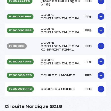
(Tour de Ski Stage 1
FFS
FIS0111.FFS
of 8)
COUPE
FFS
FIS0035.FFS
CONTINENTALE OPA
COUPE
FFS
FIS0036.FFS
CONTINENTALE OPA
COUPE
CONTINENTALE OPA
FFS
FIS0028
KO SPRINT FINAL
COUPE
FFS
FIS0027.FFS
CONTINENTALE OPA
COUPE DU MONDE
FFS
FIS0008.FFS
COUPE DU MONDE
FFS
FIS0006.FFS
Circuits Nordique 2016