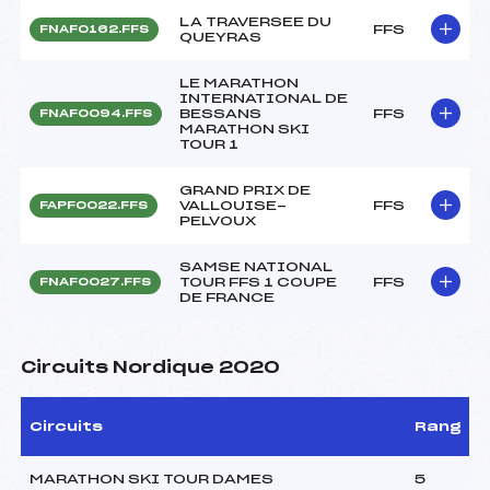
LA TRAVERSEE DU
FFS
FNAF0162.FFS
QUEYRAS
LE MARATHON
INTERNATIONAL DE
BESSANS
FFS
FNAF0094.FFS
MARATHON SKI
TOUR 1
GRAND PRIX DE
VALLOUISE-
FFS
FAPF0022.FFS
PELVOUX
SAMSE NATIONAL
TOUR FFS 1 COUPE
FFS
FNAF0027.FFS
DE FRANCE
Circuits Nordique 2020
Circuits
Rang
MARATHON SKI TOUR DAMES
5