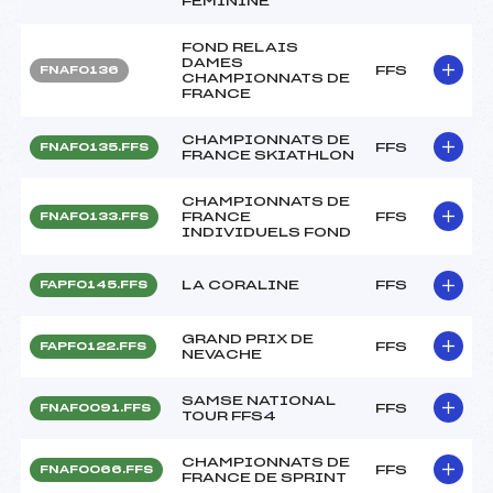
FEMININE
FOND RELAIS
DAMES
FFS
FNAF0136
CHAMPIONNATS DE
FRANCE
CHAMPIONNATS DE
FFS
FNAF0135.FFS
FRANCE SKIATHLON
CHAMPIONNATS DE
FRANCE
FFS
FNAF0133.FFS
INDIVIDUELS FOND
LA CORALINE
FFS
FAPF0145.FFS
GRAND PRIX DE
FFS
FAPF0122.FFS
NEVACHE
SAMSE NATIONAL
FFS
FNAF0091.FFS
TOUR FFS4
CHAMPIONNATS DE
FFS
FNAF0066.FFS
FRANCE DE SPRINT