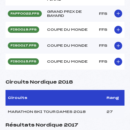
GRAND PRIX DE
FFS
FAPF0022.FFS
BAYARD
COUPE DU MONDE
FFS
FIS0019.FFS
COUPE DU MONDE
FFS
FIS0017.FFS
COUPE DU MONDE
FFS
FIS0015.FFS
Circuits Nordique 2018
Circuits
Rang
MARATHON SKI TOUR DAMES 2018
27
Résultats Nordique 2017