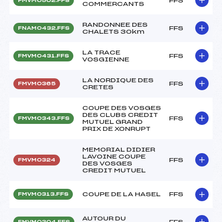
FFS
FMVM0502.FFS
COMMERCANTS
RANDONNEE DES
FFS
FNAM0432.FFS
CHALETS 30km
LA TRACE
FFS
FMVM0431.FFS
VOSGIENNE
LA NORDIQUE DES
FFS
FMVM0365
CRETES
COUPE DES VOSGES
DES CLUBS CREDIT
FFS
FMVM0343.FFS
MUTUEL GRAND
PRIX DE XONRUPT
MEMORIAL DIDIER
LAVOINE COUPE
FFS
FMVM0324
DES VOSGES
CREDIT MUTUEL
COUPE DE LA HASEL
FFS
FMVM0313.FFS
AUTOUR DU
FFS
FMVM0304.FFS