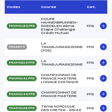
Codex
Course
Cat.
COUPE
HAHNENBRUNNEN-
ROEDELEN 9ème
FFS
FMVM0183.FFS
Etape Challenge
Crédit Mutuel
LA
TRANSJURASSIENNE
FFS
FRA2573
(FIS)
LA
FFS
FNAM0213.FFS
TRANSJURASSIENNE
CHAMPIONNAT DE
FRANCE MASTERS
FFS
FNAM0141.FFS
LONGUE DISTANCE
CHAMPIONNAT DE
FFS
FNAM0143.FFS
FRANCE MASTERS
7ème NORDIQUE
FFS
FNAM0122.FFS
DES CRETES – 25/42