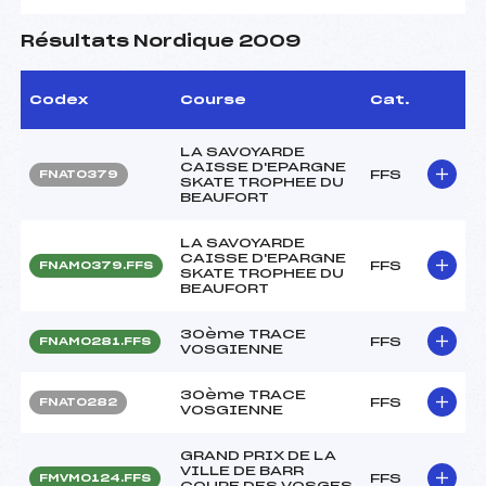
Résultats Nordique 2009
Codex
Course
Cat.
LA SAVOYARDE
CAISSE D'EPARGNE
FFS
FNAT0379
SKATE TROPHEE DU
BEAUFORT
LA SAVOYARDE
CAISSE D'EPARGNE
FFS
FNAM0379.FFS
SKATE TROPHEE DU
BEAUFORT
30ème TRACE
FFS
FNAM0281.FFS
VOSGIENNE
30ème TRACE
FFS
FNAT0282
VOSGIENNE
GRAND PRIX DE LA
VILLE DE BARR
FFS
FMVM0124.FFS
COUPE DES VOSGES