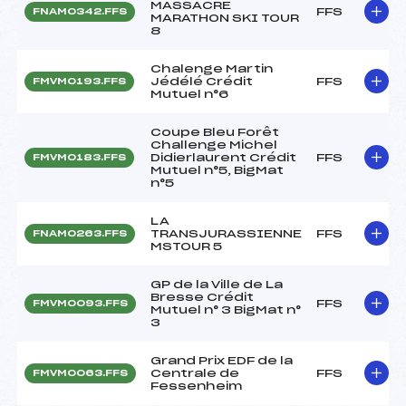
MASSACRE
FFS
FNAM0342.FFS
MARATHON SKI TOUR
8
Chalenge Martin
Jédélé Crédit
FFS
FMVM0193.FFS
Mutuel n°6
Coupe Bleu Forêt
Challenge Michel
Didierlaurent Crédit
FFS
FMVM0183.FFS
Mutuel n°5, BigMat
n°5
LA
TRANSJURASSIENNE
FFS
FNAM0263.FFS
MSTOUR 5
GP de la Ville de La
Bresse Crédit
FFS
FMVM0093.FFS
Mutuel n° 3 BigMat n°
3
Grand Prix EDF de la
Centrale de
FFS
FMVM0063.FFS
Fessenheim