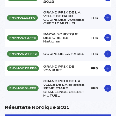
2012
GRAND PRIX DE LA
VILLE DE BARR
FFS
FMVM0113.FFS
COUPE DES VOSGES
CREDIT MUTUEL
9ème NORDIQUE
DES CRETES –
FFS
FNAM0142.FFS
National
COUPE DE LA HASEL
FFS
FMVM0084.FFS
GRAND PRIX DE
FFS
FMVM0073.FFS
XONRUPT
GRAND PRIX DE LA
VILLE DE LA BRESSE
2EME ETAPE
FFS
FMVM0061.FFS
CHALLENGE CREDIT
MUTUEL
Résultats Nordique 2011