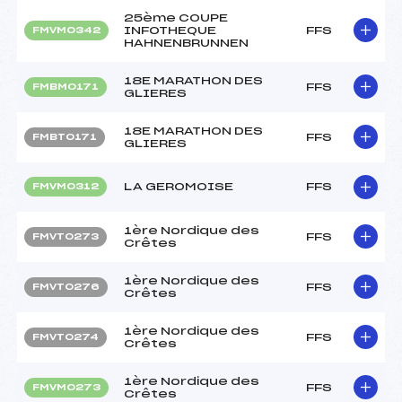
25ème COUPE
INFOTHEQUE
FFS
FMVM0342
HAHNENBRUNNEN
18E MARATHON DES
FFS
FMBM0171
GLIERES
18E MARATHON DES
FFS
FMBT0171
GLIERES
LA GEROMOISE
FFS
FMVM0312
1ère Nordique des
FFS
FMVT0273
Crêtes
1ère Nordique des
FFS
FMVT0276
Crêtes
1ère Nordique des
FFS
FMVT0274
Crêtes
1ère Nordique des
FFS
FMVM0273
Crêtes