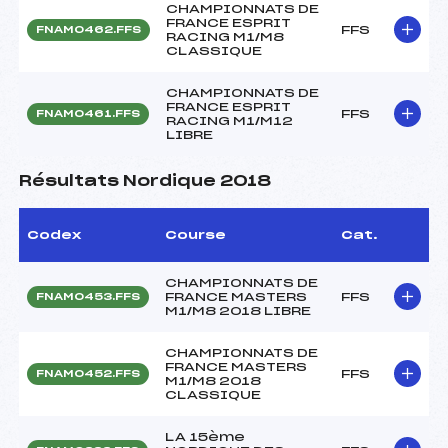
CHAMPIONNATS DE
FRANCE ESPRIT
FFS
FNAM0462.FFS
RACING M1/M8
CLASSIQUE
CHAMPIONNATS DE
FRANCE ESPRIT
FFS
FNAM0461.FFS
RACING M1/M12
LIBRE
Résultats Nordique 2018
Codex
Course
Cat.
CHAMPIONNATS DE
FRANCE MASTERS
FFS
FNAM0453.FFS
M1/M8 2018 LIBRE
CHAMPIONNATS DE
FRANCE MASTERS
FFS
FNAM0452.FFS
M1/M8 2018
CLASSIQUE
LA 15ème