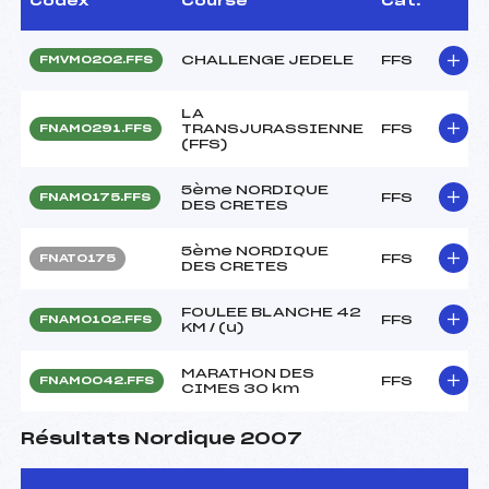
Codex
Course
Cat.
CHALLENGE JEDELE
FFS
FMVM0202.FFS
LA
TRANSJURASSIENNE
FFS
FNAM0291.FFS
(FFS)
5ème NORDIQUE
FFS
FNAM0175.FFS
DES CRETES
5ème NORDIQUE
FFS
FNAT0175
DES CRETES
FOULEE BLANCHE 42
FFS
FNAM0102.FFS
KM / (u)
MARATHON DES
FFS
FNAM0042.FFS
CIMES 30 km
Résultats Nordique 2007