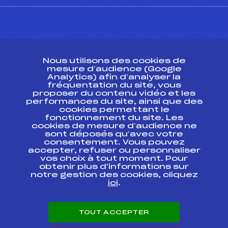
CONTACT
Nous utilisons des cookies de
ESPACE PRESSE
mesure d’audience (Google
Analytics) afin d’analyser la
fréquentation du site, vous
Ressources
proposer du contenu vidéo et les
performances du site, ainsi que des
Pass’Neige
cookies permettant le
Projet sportif fédéral
fonctionnement du site. Les
cookies de mesure d’audience ne
Projet de performance fédéral
sont déposés qu’avec votre
Antidopage
consentement. Vous pouvez
Pôle Développement, Formation, Suivi
accepter, refuser ou personnaliser
Scientifique
vos choix à tout moment. Pour
Listes ministérielles
obtenir plus d'informations sur
notre gestion des cookies, cliquez
Pôle vie de l’athlète
ici
.
Enseignement professionnel
Informatique et chronométrage
Circuits
TOUT ACCEPTER
Carrières