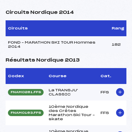
Circuits Nordique 2014
Circuits
Rang
FOND – MARATHON SKI TOUR Hommes
182
2014
Résultats Nordique 2013
Codex
Course
Cat.
La TRANSJU'
FFS
FNAM0261.FFS
CLASSIC
10ème Nordique
des Crêtes
FFS
FNAM0163.FFS
Marathon Ski Tour –
skate
10ème Nordique