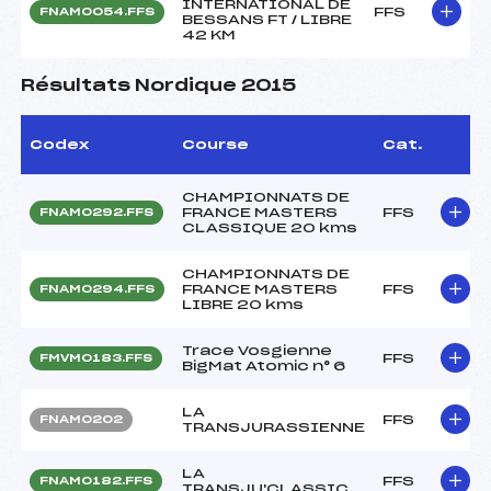
INTERNATIONAL DE
FFS
FNAM0054.FFS
BESSANS FT / LIBRE
42 KM
Résultats Nordique 2015
Codex
Course
Cat.
CHAMPIONNATS DE
FRANCE MASTERS
FFS
FNAM0292.FFS
CLASSIQUE 20 kms
CHAMPIONNATS DE
FRANCE MASTERS
FFS
FNAM0294.FFS
LIBRE 20 kms
Trace Vosgienne
FFS
FMVM0183.FFS
BigMat Atomic n° 6
LA
FFS
FNAM0202
TRANSJURASSIENNE
LA
FFS
FNAM0182.FFS
TRANSJU'CLASSIC