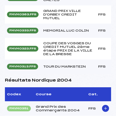
GRAND PRIX VILLE
D'ORBEY CREDIT
FFS
FMVM0363.FFS
MUTUEL
MEMORIAL LUC COLIN
FFS
FMVM0333.FFS
C0UPE DES VOSGES DU
CREDIT MUTUEL 2ème
FFS
FMVM0323.FFS
étape PRIX DE LA VILLE
DE LA BRESSE
TOUR DU MARKSTEIN
FFS
FMVM0313.FFS
Résultats Nordique 2004
Codex
Course
Cat.
Grand Prix des
FFS
FMVM0351
Commerçants 2004