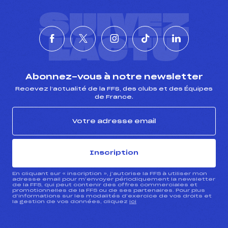
SUIVEZ
L'ACTU
Abonnez-vous à notre newsletter
Recevez l’actualité de la FFS, des clubs et des Équipes
de France.
Inscription
En cliquant sur « inscription », j’autorise la FFS à utiliser mon
adresse email pour m’envoyer périodiquement la newsletter
de la FFS, qui peut contenir des offres commerciales et
promotionnelles de la FFS ou de ses partenaires. Pour plus
d’informations sur les modalités d’exercice de vos droits et
la gestion de vos données, cliquez
ici