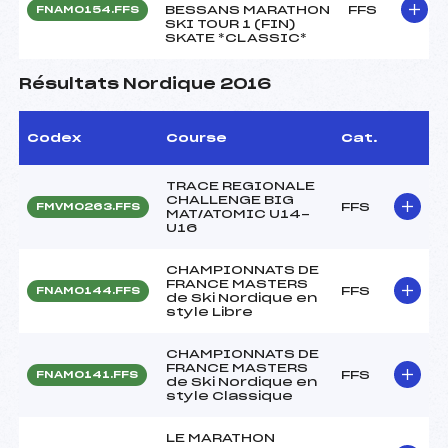
BESSANS MARATHON
FFS
FNAM0154.FFS
SKI TOUR 1 (FIN)
SKATE *CLASSIC*
Résultats Nordique 2016
Codex
Course
Cat.
TRACE REGIONALE
CHALLENGE BIG
FFS
FMVM0263.FFS
MAT/ATOMIC U14-
U16
CHAMPIONNATS DE
FRANCE MASTERS
FFS
FNAM0144.FFS
de Ski Nordique en
style Libre
CHAMPIONNATS DE
FRANCE MASTERS
FFS
FNAM0141.FFS
de Ski Nordique en
style Classique
LE MARATHON