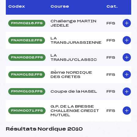
Codex
Course
Cat.
Challenge MARTIN
FFS
FMVM0216.FFS
JEDELE
LA
FFS
FNAM0212.FFS
TRANSJURASSIENNE
LA
FFS
FNAM0202.FFS
TRANSJU'CLASSIC
8ème NORDIQUE
FFS
FNAM0152.FFS
DES CRETES
Coupe de la HASEL
FFS
FMVM0103.FFS
G.P. DE LA BRESSE
CHALLENGE CREDIT
FFS
FMVM0071.FFS
MUTUEL
Résultats Nordique 2010