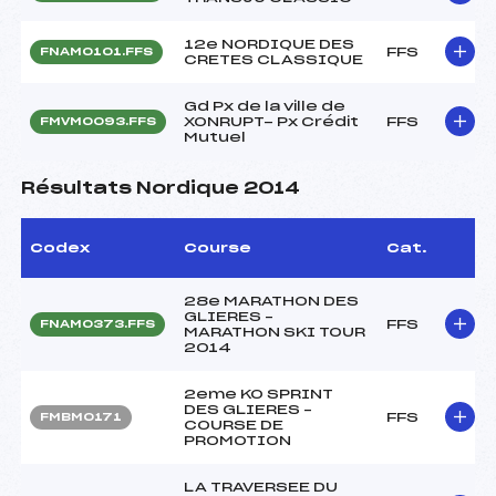
12e NORDIQUE DES
FFS
FNAM0101.FFS
CRETES CLASSIQUE
Gd Px de la ville de
XONRUPT- Px Crédit
FFS
FMVM0093.FFS
Mutuel
Résultats Nordique 2014
Codex
Course
Cat.
28e MARATHON DES
GLIERES –
FFS
FNAM0373.FFS
MARATHON SKI TOUR
2014
2eme KO SPRINT
DES GLIERES –
FFS
FMBM0171
COURSE DE
PROMOTION
LA TRAVERSEE DU