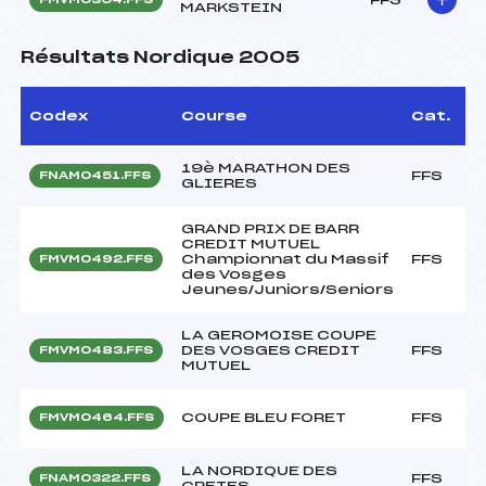
MARKSTEIN
Résultats Nordique 2005
Codex
Course
Cat.
19è MARATHON DES
FFS
FNAM0451.FFS
GLIERES
GRAND PRIX DE BARR
CREDIT MUTUEL
Championnat du Massif
FFS
FMVM0492.FFS
des Vosges
Jeunes/Juniors/Seniors
LA GEROMOISE COUPE
DES VOSGES CREDIT
FFS
FMVM0483.FFS
MUTUEL
COUPE BLEU FORET
FFS
FMVM0464.FFS
LA NORDIQUE DES
FFS
FNAM0322.FFS
CRETES