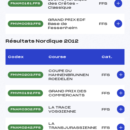
des Crêtes –
FFS
FNAM0161.FFS
Classique
GRAND PRIX EDF
Base de
FFS
FMVM0053.FFS
Fessenheim
Résultats Nordique 2012
Codex
Course
Cat.
COUPE DU
HAHNENBRUNNEN
FFS
FMVM0203.FFS
ROEDELEN
GRAND PRIX DES
FFS
FMVM0192.FFS
COMMERCANTS
LA TRACE
FFS
FNAM0302.FFS
VOSGIENNE
LA
TRANSJURASSIENNE
FFS
FNAM0242.FFS