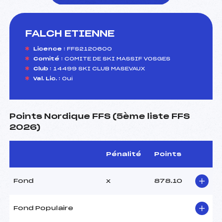
FALCH ETIENNE
foi(s) le ski
Licence :
FFS2120600
Comité :
COMITE DE SKI MASSIF VOSGES
Club :
14499 SKI CLUB MASEVAUX
Val. Lic. :
Oui
Points Nordique FFS (5ème liste FFS
2026)
Pénalité
Points
Fond
x
878.10
Fond Populaire