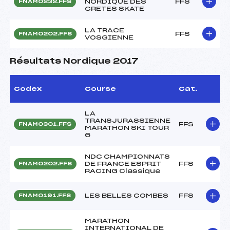
NORDIQUE DES
FFS
FNAM0232.FFS
CRETES SKATE
LA TRACE
FFS
FNAM0202.FFS
VOSGIENNE
Résultats Nordique 2017
Codex
Course
Cat.
LA
TRANSJURASSIENNE
FFS
FNAM0301.FFS
MARATHON SKI TOUR
6
NDC CHAMPIONNATS
DE FRANCE ESPRIT
FFS
FNAM0202.FFS
RACING Classique
LES BELLES COMBES
FFS
FNAM0191.FFS
MARATHON
INTERNATIONAL DE