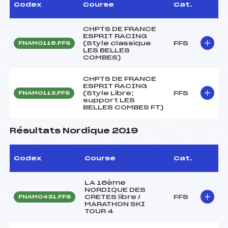
Codex
Course
Cat.
CHPTS DE FRANCE
ESPRIT RACING
(Style classique
FFS
FNAM0116.FFS
LES BELLES
COMBES)
CHPTS DE FRANCE
ESPRIT RACING
(Style Libre;
FFS
FNAM0113.FFS
support LES
BELLES COMBES FT)
Résultats Nordique 2019
Codex
Course
Cat.
LA 16ème
NORDIQUE DES
CRETES libre /
FFS
FNAM0431.FFS
MARATHON SKI
TOUR 4