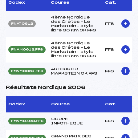
Codex
Course
Cat.
4ème Nordique
des Crêtes – Le
FFS
FNAT0612
Markstein – style
libre 30 Km OK FFS
4ème Nordique
des Crêtes – Le
FFS
FNAM0612.FFS
Markstein – style
libre 30 Km OK FFS
AUTOUR DU
FFS
FMVM0061.FFS
MARKSTEIN OK FFS
Résultats Nordique 2006
Codex
Course
Cat.
COUPE
FFS
FMVM0493.FFS
INFOTHEQUE
GRAND PRIX DES