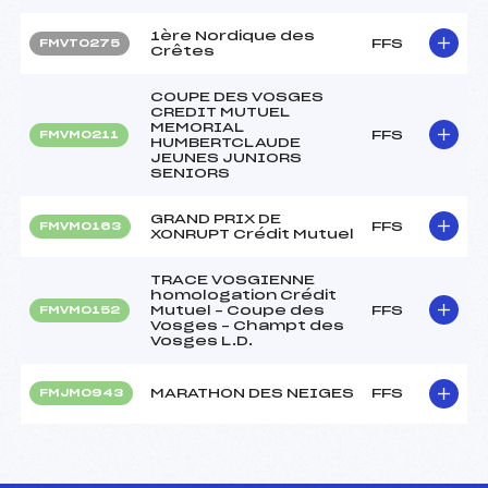
1ère Nordique des
FFS
FMVT0275
Crêtes
COUPE DES VOSGES
CREDIT MUTUEL
MEMORIAL
FFS
FMVM0211
HUMBERTCLAUDE
JEUNES JUNIORS
SENIORS
GRAND PRIX DE
FFS
FMVM0163
XONRUPT Crédit Mutuel
TRACE VOSGIENNE
homologation Crédit
Mutuel – Coupe des
FFS
FMVM0152
Vosges – Champt des
Vosges L.D.
MARATHON DES NEIGES
FFS
FMJM0943