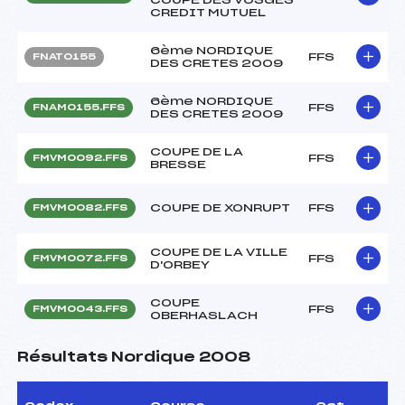
CREDIT MUTUEL
6ème NORDIQUE
FFS
FNAT0155
DES CRETES 2009
6ème NORDIQUE
FFS
FNAM0155.FFS
DES CRETES 2009
COUPE DE LA
FFS
FMVM0092.FFS
BRESSE
COUPE DE XONRUPT
FFS
FMVM0082.FFS
COUPE DE LA VILLE
FFS
FMVM0072.FFS
D'ORBEY
COUPE
FFS
FMVM0043.FFS
OBERHASLACH
Résultats Nordique 2008