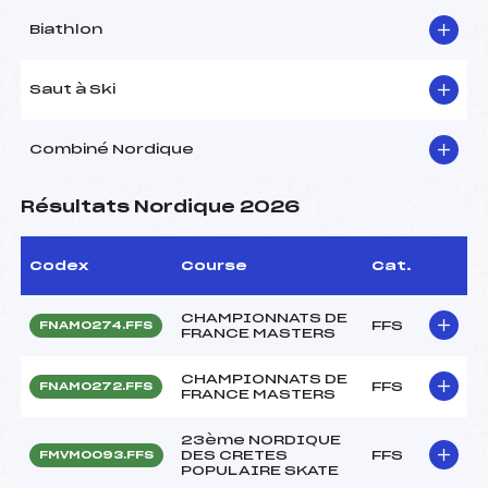
Biathlon
Saut à Ski
Combiné Nordique
Résultats Nordique 2026
Codex
Course
Cat.
CHAMPIONNATS DE
FFS
FNAM0274.FFS
FRANCE MASTERS
CHAMPIONNATS DE
FFS
FNAM0272.FFS
FRANCE MASTERS
23ème NORDIQUE
DES CRETES
FFS
FMVM0093.FFS
POPULAIRE SKATE