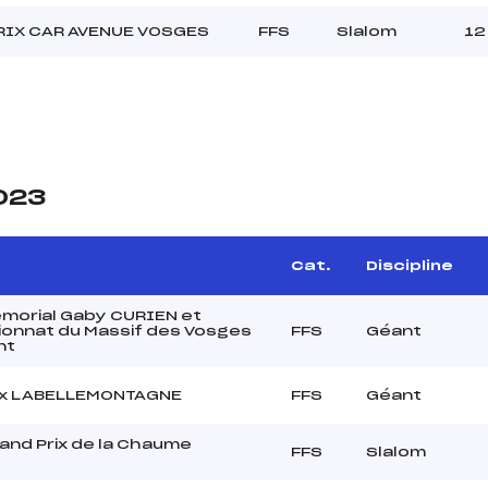
RIX CAR AVENUE VOSGES
FFS
Slalom
12
2023
Cat.
Discipline
morial Gaby CURIEN et
onnat du Massif des Vosges
FFS
Géant
nt
ix LABELLEMONTAGNE
FFS
Géant
and Prix de la Chaume
FFS
Slalom