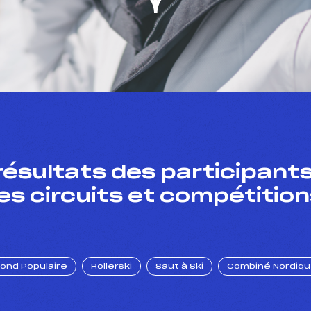
résultats des participants
es circuits et compétition
Fond Populaire
Rollerski
Saut à Ski
Combiné Nordiq