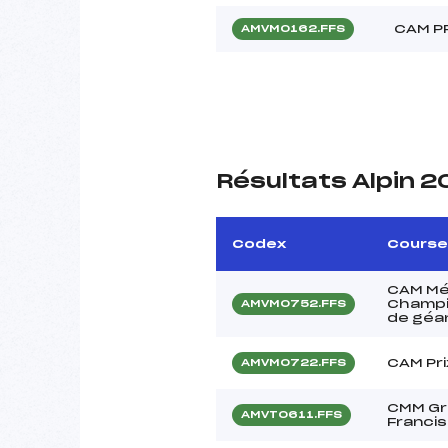
CAM P
AMVM0162.FFS
Résultats Alpin 
Codex
Course
CAM Mé
Champi
AMVM0752.FFS
de géa
CAM Pr
AMVM0722.FFS
CMM Gr
AMVT0611.FFS
Francis