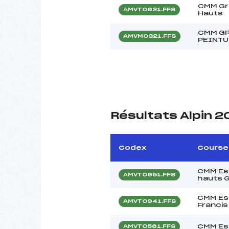
CMM Gra
AMVT0621.FFS
Hauts
CMM GR
AMVM0321.FFS
PEINTU
Résultats Alpin 
Codex
Course
CMM Esp
AMVT0651.FFS
hauts 
CMM Esp
AMVT0941.FFS
Francis
CMM Esp
AMVT0561.FFS