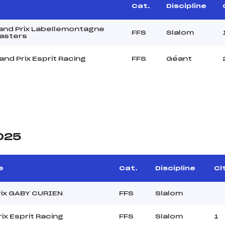
Cat.
Discipline
and Prix Labellemontagne
FFS
Slalom
Masters
nd Prix Esprit Racing
FFS
Géant
2025
e
Cat.
Discipline
Cl
ix GABY CURIEN
FFS
Slalom
ix Esprit Racing
FFS
Slalom
1