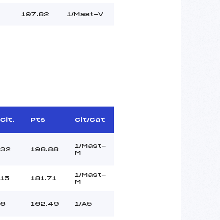
197.82
1/Mast-V
Clt.
Pts
Clt/Cat
1/Mast-
32
198.88
M
1/Mast-
15
181.71
M
6
162.49
1/A5