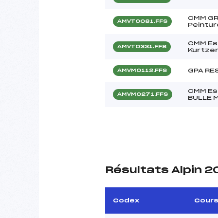
CMM GR
AMVT0081.FFS
Peintur
CMM Esp
AMVT0331.FFS
Kurtze
GPA RE
AMVM0112.FFS
CMM Esp
AMVM0271.FFS
BULLE 
Résultats Alpin 
Codex
Cour