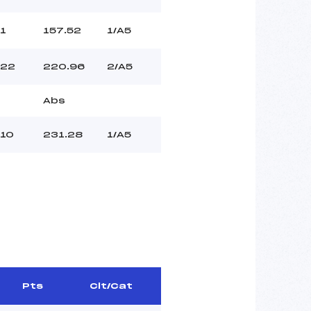
1
157.52
1/A5
22
220.96
2/A5
Abs
10
231.28
1/A5
Pts
Clt/Cat