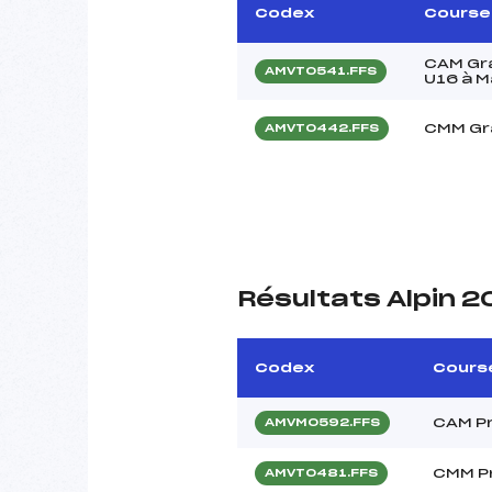
Codex
Course
CAM Gr
AMVT0541.FFS
U16 à 
CMM Gra
AMVT0442.FFS
Résultats Alpin 
Codex
Cours
CAM Pr
AMVM0592.FFS
CMM Pr
AMVT0481.FFS