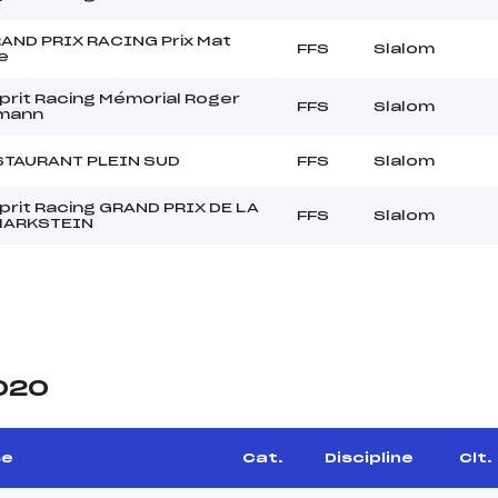
AND PRIX RACING Prix Mat
FFS
Slalom
e
rit Racing Mémorial Roger
FFS
Slalom
mann
STAURANT PLEIN SUD
FFS
Slalom
rit Racing GRAND PRIX DE LA
FFS
Slalom
MARKSTEIN
2020
se
Cat.
Discipline
Clt.