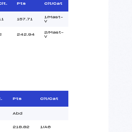
Clt.
Pts
Clt/Cat
1/Mast-
11
157.71
V
2/Mast-
2
242.94
V
t.
Pts
Clt/Cat
Abd
218.82
1/A6