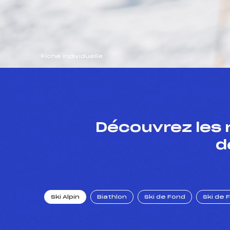
Fiche individuelle
Découvrez les 
d
Ski Alpin
Biathlon
Ski de Fond
Ski de 