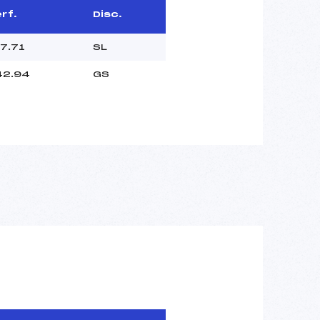
rf.
Disc.
7.71
SL
42.94
GS