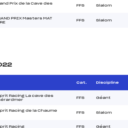
nd Prix de la Cave des
FFS
Slalom
AND PRIX Masters MAT
FFS
Slalom
RE
2022
Cat.
Discipline
rit Racing La cave des
FFS
Géant
Gérardmer
rit Racing de la Chaume
FFS
Slalom
rit Racing
FFS
Géant