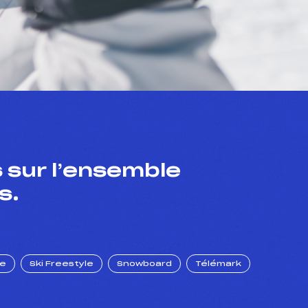
 sur l’ensemble
s.
ue
Ski Freestyle
Snowboard
Télémark