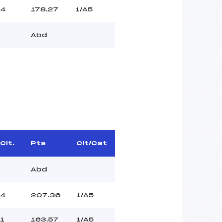
4
178.27
1/A5
Abd
Clt.
Pts
Clt/Cat
Abd
4
207.36
1/A5
1
163.57
1/A5