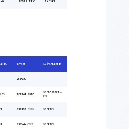
4
291.87
1/C6
Clt.
Pts
Clt/Cat
Abs
2/Mast-
16
284.92
M
6
339.89
2/C5
9
354.53
2/C5