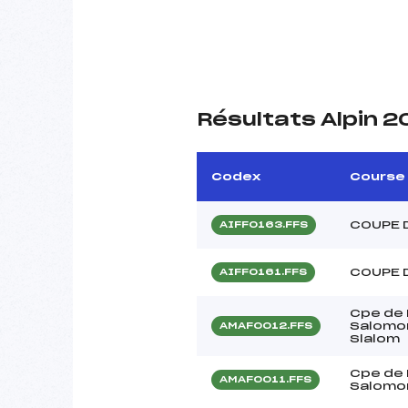
Résultats Alpin 
Codex
Course
COUPE 
AIFF0163.FFS
COUPE 
AIFF0161.FFS
Cpe de
Salomon
AMAF0012.FFS
Slalom
Cpe de
AMAF0011.FFS
Salomon