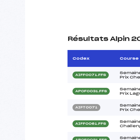
Résultats Alpin 
Codex
Course
Semain
AIFF0071.FFS
Prix Ch
Semain
APOF0031.FFS
Prix La
Semain
AIFT0071
Prix Ch
Semain
AIFF0061.FFS
Challen
Semain
ABOF0021.FFS