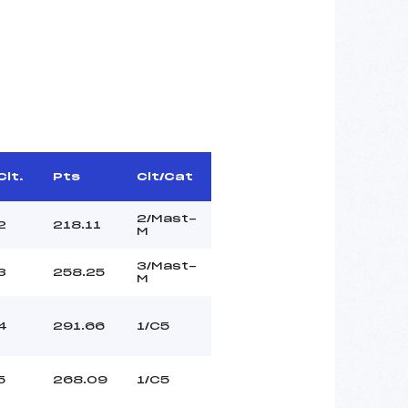
Clt.
Pts
Clt/Cat
2/Mast-
2
218.11
M
3/Mast-
3
258.25
M
4
291.66
1/C5
5
268.09
1/C5