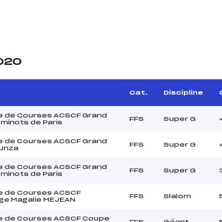
2020
Cat.
Discipline
e de Courses ACSCF Grand
FFS
Super G
eminots de Paris
e de Courses ACSCF Grand
FFS
Super G
gunza
e de Courses ACSCF Grand
FFS
Super G
eminots de Paris
e de Courses ACSCF
FFS
Slalom
ge Magalie MEJEAN
e de Courses ACSCF Coupe
FFS
Géant