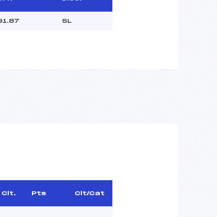
91.87
SL
Clt.
Pts
Clt/Cat