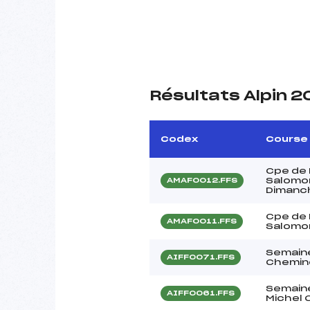
Résultats Alpin 
Codex
Course
Cpe de
Salomon
AMAF0012.FFS
Dimanc
Cpe de
AMAF0011.FFS
Salomon
Semain
AIFF0071.FFS
Chemino
Semaine
AIFF0061.FFS
Michel