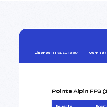
Licence :
FFS2114669
Comité :
Points Alpin FFS 
Pénalité
Point