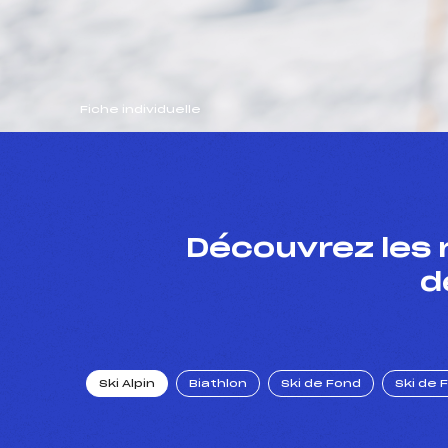
Fiche individuelle
Découvrez les 
d
Ski Alpin
Biathlon
Ski de Fond
Ski de 