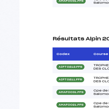
AMAF0031.FFS
Salomo
Résultats Alpin 
Codex
Course
TROPHE
AIFT0212.FFS
DES CL
TROPHE
AIFT0211.FFS
DES CL
Cpe de
AMAF0031.FFS
Salomo
Cpe de
AMAF0021.FFS
Salomo