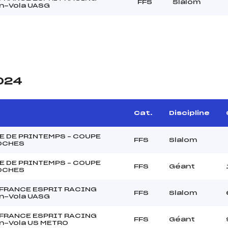
FFS
Slalom
n-Vola UASG
2024
Cat.
Discipline
E DE PRINTEMPS – COUPE
FFS
Slalom
OCHES
E DE PRINTEMPS – COUPE
FFS
Géant
OCHES
 FRANCE ESPRIT RACING
FFS
Slalom
n-Vola UASG
 FRANCE ESPRIT RACING
FFS
Géant
n-Vola US METRO