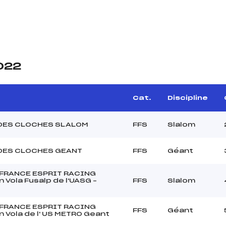
2022
Cat.
Discipline
DES CLOCHES SLALOM
FFS
Slalom
DES CLOCHES GEANT
FFS
Géant
 FRANCE ESPRIT RACING
 Vola Fusalp de l'UASG –
FFS
Slalom
 FRANCE ESPRIT RACING
FFS
Géant
 Vola de l' US METRO Geant