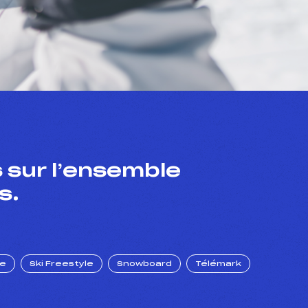
 sur l’ensemble
s.
ue
Ski Freestyle
Snowboard
Télémark