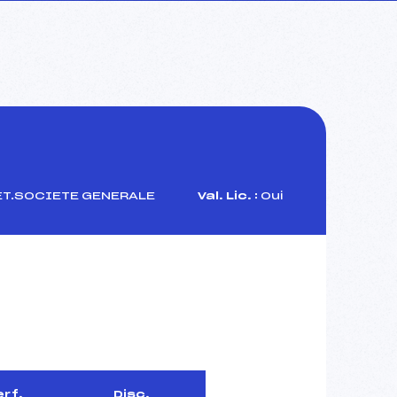
ET.SOCIETE GENERALE
Val. Lic. :
Oui
erf.
Disc.