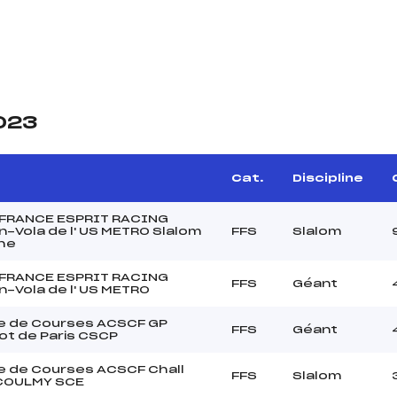
2023
Cat.
Discipline
 FRANCE ESPRIT RACING
-Vola de l' US METRO Slalom
FFS
Slalom
he
 FRANCE ESPRIT RACING
FFS
Géant
-Vola de l' US METRO
e de Courses ACSCF GP
FFS
Géant
t de Paris CSCP
 de Courses ACSCF Chall
FFS
Slalom
 COULMY SCE