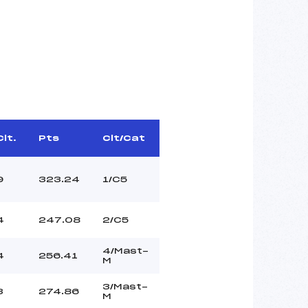
Clt.
Pts
Clt/Cat
9
323.24
1/C5
4
247.08
2/C5
4/Mast-
4
256.41
M
3/Mast-
3
274.86
M