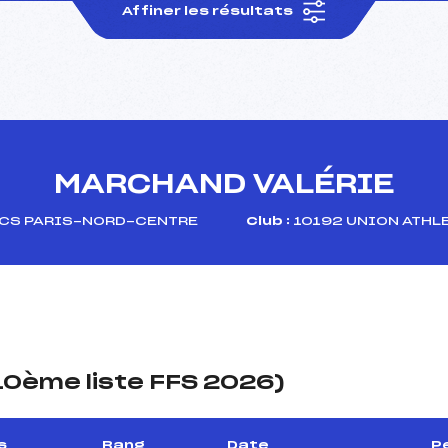
Affiner les résultats
MARCHAND VALÉRIE
CS PARIS-NORD-CENTRE
Club :
10192 UNION ATHL
(10ème liste FFS 2026)
s
Rang
Date
P