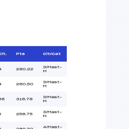
Clt.
Pts
Clt/Cat
3/Mast-
4
280.22
M
3/Mast-
4
260.50
M
3/Mast-
36
316.78
M
3/Mast-
5
256.75
M
4/Mast-
5
269.32