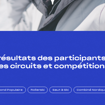
résultats des participants
es circuits et compétition
Fond Populaire
Rollerski
Saut à Ski
Combiné Nordiq