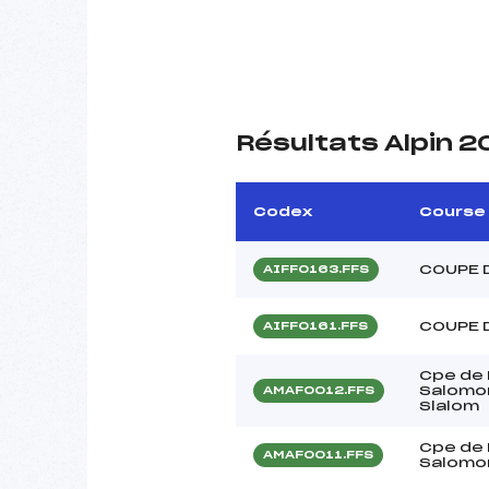
Résultats Alpin 
Codex
Course
COUPE 
AIFF0163.FFS
COUPE 
AIFF0161.FFS
Cpe de
Salomon
AMAF0012.FFS
Slalom
Cpe de
AMAF0011.FFS
Salomon