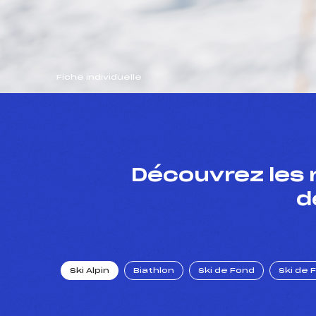
Fiche individuelle
Découvrez les 
d
Ski Alpin
Biathlon
Ski de Fond
Ski de 