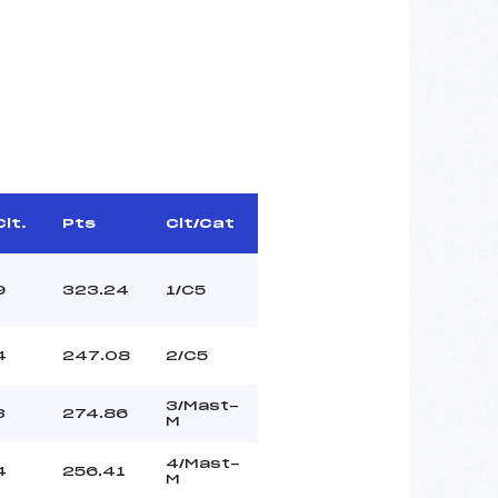
Clt.
Pts
Clt/Cat
9
323.24
1/C5
4
247.08
2/C5
3/Mast-
3
274.86
M
4/Mast-
4
256.41
M