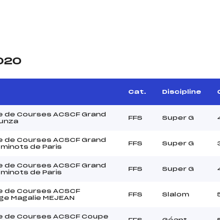
2020
Cat.
Discipline
e de Courses ACSCF Grand
FFS
Super G
gunza
e de Courses ACSCF Grand
FFS
Super G
eminots de Paris
e de Courses ACSCF Grand
FFS
Super G
eminots de Paris
e de Courses ACSCF
FFS
Slalom
ge Magalie MEJEAN
e de Courses ACSCF Coupe
FFS
Géant