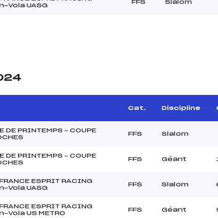
FFS
Slalom
n-Vola UASG
2024
Cat.
Discipline
E DE PRINTEMPS – COUPE
FFS
Slalom
OCHES
E DE PRINTEMPS – COUPE
FFS
Géant
OCHES
 FRANCE ESPRIT RACING
FFS
Slalom
n-Vola UASG
 FRANCE ESPRIT RACING
FFS
Géant
n-Vola US METRO