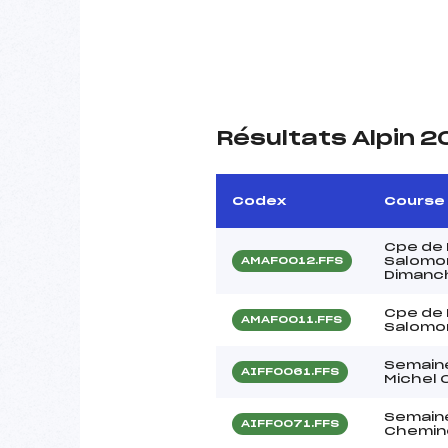
Résultats Alpin 
Codex
Course
Cpe de
Salomon
AMAF0012.FFS
Dimanc
Cpe de
AMAF0011.FFS
Salomon
Semaine
AIFF0061.FFS
Michel
Semain
AIFF0071.FFS
Chemino