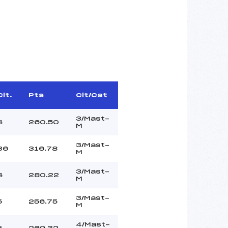
Clt.
Pts
Clt/Cat
3/Mast-
4
260.50
M
3/Mast-
36
316.78
M
3/Mast-
4
280.22
M
3/Mast-
5
256.75
M
4/Mast-
5
269.32