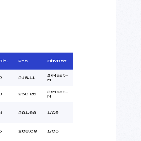
Clt.
Pts
Clt/Cat
2/Mast-
2
218.11
M
3/Mast-
3
258.25
M
4
291.66
1/C5
5
268.09
1/C5