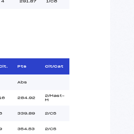
4
291.87
1/C6
Clt.
Pts
Clt/Cat
Abs
2/Mast-
16
284.92
M
6
339.89
2/C5
9
354.53
2/C5