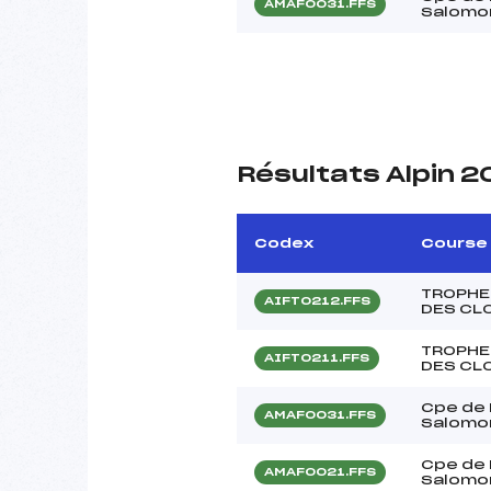
AMAF0031.FFS
Salomo
Résultats Alpin 
Codex
Course
TROPHE
AIFT0212.FFS
DES CL
TROPHE
AIFT0211.FFS
DES CL
Cpe de
AMAF0031.FFS
Salomo
Cpe de
AMAF0021.FFS
Salomo