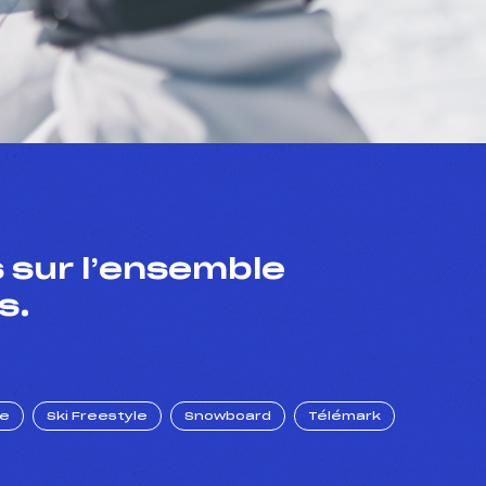
 sur l’ensemble
s.
ue
Ski Freestyle
Snowboard
Télémark