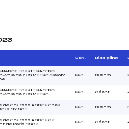
2023
Cat.
Discipline
 FRANCE ESPRIT RACING
-Vola de l' US METRO Slalom
FFS
Slalom
he
 FRANCE ESPRIT RACING
FFS
Géant
-Vola de l' US METRO
 de Courses ACSCF Chall
FFS
Slalom
 COULMY SCE
e de Courses ACSCF GP
FFS
Géant
t de Paris CSCP