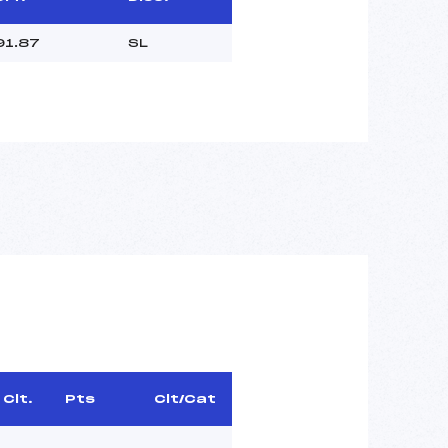
91.87
SL
Clt.
Pts
Clt/Cat