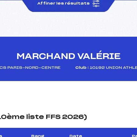
Affiner les résultats
MARCHAND VALÉRIE
CS PARIS-NORD-CENTRE
Club :
10192 UNION ATHL
(10ème liste FFS 2026)
s
Rang
Date
P