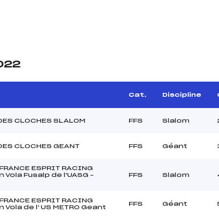
2022
Cat.
Discipline
DES CLOCHES SLALOM
FFS
Slalom
DES CLOCHES GEANT
FFS
Géant
 FRANCE ESPRIT RACING
 Vola Fusalp de l'UASG –
FFS
Slalom
 FRANCE ESPRIT RACING
FFS
Géant
 Vola de l' US METRO Geant