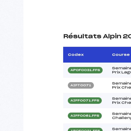
Résultats Alpin 
Codex
Course
Semain
APOF0031.FFS
Prix La
Semain
AIFT0071
Prix Ch
Semain
AIFF0071.FFS
Prix Ch
Semain
AIFF0061.FFS
Challen
Semain
ABOF0021.FFS