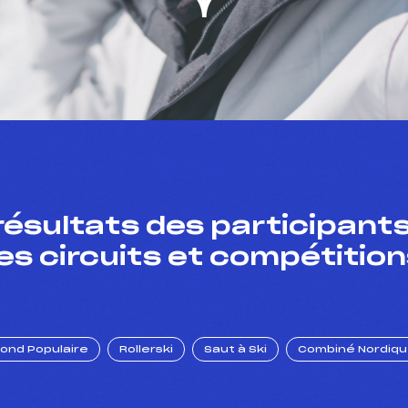
résultats des participants
es circuits et compétition
Fond Populaire
Rollerski
Saut à Ski
Combiné Nordiq