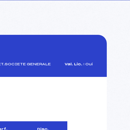
ET.SOCIETE GENERALE
Val. Lic. :
Oui
erf.
Disc.