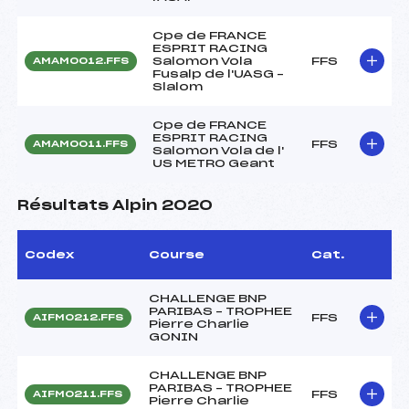
Cpe de FRANCE
ESPRIT RACING
Salomon Vola
FFS
AMAM0012.FFS
Fusalp de l'UASG –
Slalom
Cpe de FRANCE
ESPRIT RACING
FFS
AMAM0011.FFS
Salomon Vola de l'
US METRO Geant
Résultats Alpin 2020
Codex
Course
Cat.
CHALLENGE BNP
PARIBAS – TROPHEE
FFS
AIFM0212.FFS
Pierre Charlie
GONIN
CHALLENGE BNP
PARIBAS – TROPHEE
FFS
AIFM0211.FFS
Pierre Charlie