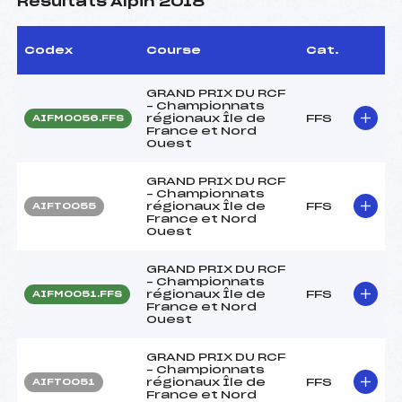
Résultats Alpin 2018
Codex
Course
Cat.
GRAND PRIX DU RCF
– Championnats
régionaux Île de
FFS
AIFM0056.FFS
France et Nord
Ouest
GRAND PRIX DU RCF
– Championnats
régionaux Île de
FFS
AIFT0055
France et Nord
Ouest
GRAND PRIX DU RCF
– Championnats
régionaux Île de
FFS
AIFM0051.FFS
France et Nord
Ouest
GRAND PRIX DU RCF
– Championnats
régionaux Île de
FFS
AIFT0051
France et Nord