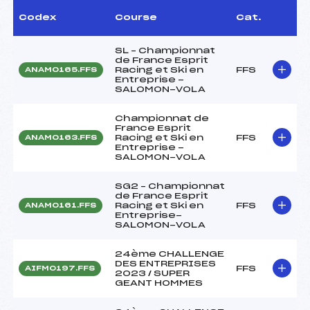
Codex
Course
Cat.
SL – Championnat
de France Esprit
Racing et Ski en
FFS
ANAM0165.FFS
Entreprise -
SALOMON-VOLA
Championnat de
France Esprit
Racing et Ski en
FFS
ANAM0163.FFS
Entreprise -
SALOMON-VOLA
SG2 – Championnat
de France Esprit
Racing et Ski en
FFS
ANAM0161.FFS
Entreprise-
SALOMON-VOLA
24ème CHALLENGE
DES ENTREPRISES
FFS
AIFM0197.FFS
2023 / SUPER
GEANT HOMMES