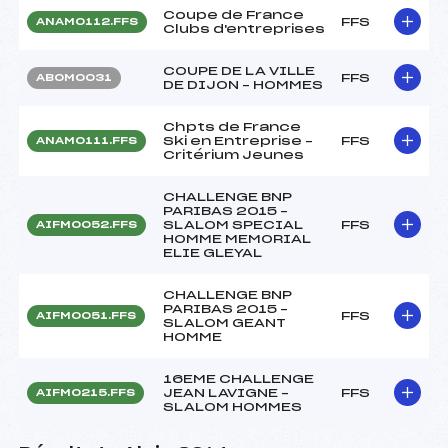
Coupe de France
FFS
ANAM0112.FFS
Clubs d'entreprises
COUPE DE LA VILLE
FFS
ABOM0031
DE DIJON – HOMMES
Chpts de France
Ski en Entreprise –
FFS
ANAM0111.FFS
Critérium Jeunes
CHALLENGE BNP
PARIBAS 2015 –
SLALOM SPECIAL
FFS
AIFM0052.FFS
HOMME MEMORIAL
ELIE GLEYAL
CHALLENGE BNP
PARIBAS 2015 –
FFS
AIFM0051.FFS
SLALOM GEANT
HOMME
16EME CHALLENGE
JEAN LAVIGNE –
FFS
AIFM0215.FFS
SLALOM HOMMES