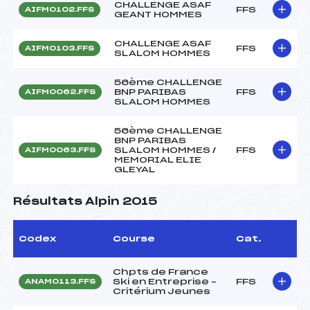
CHALLENGE ASAF
FFS
AIFM0102.FFS
GEANT HOMMES
CHALLENGE ASAF
FFS
AIFM0103.FFS
SLALOM HOMMES
56ème CHALLENGE
BNP PARIBAS
FFS
AIFM0062.FFS
SLALOM HOMMES
56ème CHALLENGE
BNP PARIBAS
SLALOM HOMMES /
FFS
AIFM0063.FFS
MEMORIAL ELIE
GLEYAL
Résultats Alpin 2015
Codex
Course
Cat.
Chpts de France
Ski en Entreprise –
FFS
ANAM0113.FFS
Critérium Jeunes