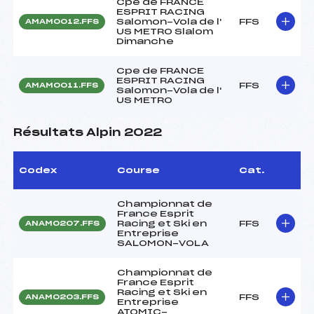
Cpe de FRANCE
ESPRIT RACING
Salomon-Vola de l'
FFS
AMAM0012.FFS
US METRO Slalom
Dimanche
Cpe de FRANCE
ESPRIT RACING
FFS
AMAM0011.FFS
Salomon-Vola de l'
US METRO
Résultats Alpin 2022
Codex
Course
Cat.
Championnat de
France Esprit
Racing et Ski en
FFS
ANAM0207.FFS
Entreprise
SALOMON-VOLA
Championnat de
France Esprit
Racing et Ski en
FFS
ANAM0203.FFS
Entreprise
ATOMIC-