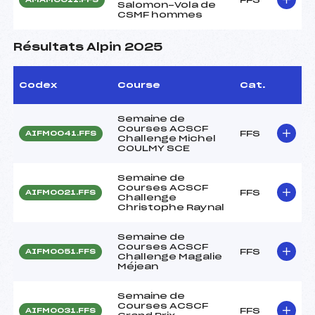
Salomon-Vola de
CSMF hommes
Résultats Alpin 2025
Codex
Course
Cat.
Semaine de
Courses ACSCF
FFS
AIFM0041.FFS
Challenge Michel
COULMY SCE
Semaine de
Courses ACSCF
FFS
AIFM0021.FFS
Challenge
Christophe Raynal
Semaine de
Courses ACSCF
FFS
AIFM0051.FFS
Challenge Magalie
Méjean
Semaine de
Courses ACSCF
FFS
AIFM0031.FFS