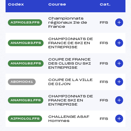
Codex
Course
Cat.
Championnats
régionaux Ile de
FFS
AIFM0123.FFS
France
CHAMPIONNATS DE
FRANCE DE SKI EN
FFS
ANAM0183.FFS
ENTREPRISE
COUPE DE FRANCE
DES CLUBS DU SKI
FFS
ANAM0182.FFS
ENTREPRISE
COUPE DE LA VILLE
FFS
ABOM0041
DE DIJON
CHAMPIONNATS DE
FRANCE SKI EN
FFS
ANAM0181.FFS
ENTREPRISE
CHALLENGE ASAF
FFS
AIFM0101.FFS
Hommes