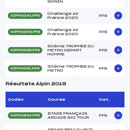
GONIN
Challenge Air
FFS
AIFM0041.FFS
France 2020
Challenge Air
FFS
AIFM0042.FFS
France 2020
30ème TROPHEE DU
METRO DEPART
FFS
AIFM0032.FFS
HOMME
30ème TROPHEE DU
FFS
AIFM0031.FFS
METRO
Résultats Alpin 2019
Codex
Course
Cat.
STADE FRANÇAIS
FFS
AIFM0234.FFS
ARCADE SKI TOUR
GRAND PRIX DU RCF