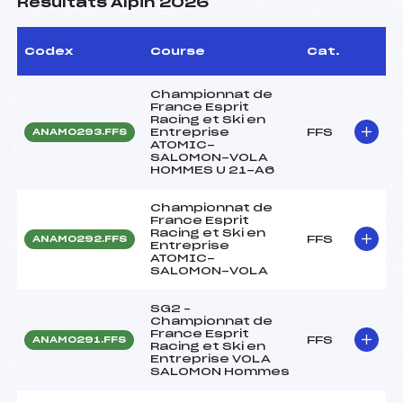
Résultats Alpin 2026
Codex
Course
Cat.
Championnat de
France Esprit
Racing et Ski en
Entreprise
FFS
ANAM0293.FFS
ATOMIC-
SALOMON-VOLA
HOMMES U 21-A6
Championnat de
France Esprit
Racing et Ski en
FFS
ANAM0292.FFS
Entreprise
ATOMIC-
SALOMON-VOLA
SG2 –
Championnat de
France Esprit
FFS
ANAM0291.FFS
Racing et Ski en
Entreprise VOLA
SALOMON Hommes