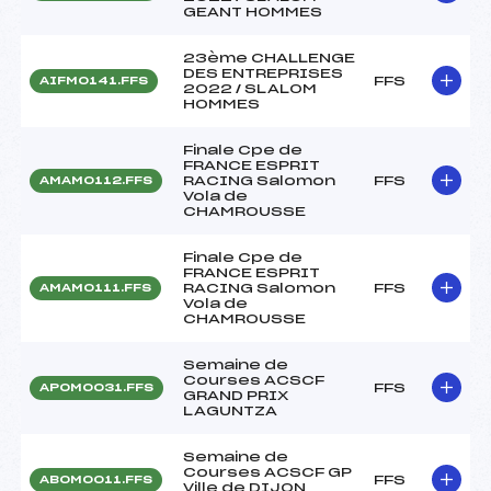
GEANT HOMMES
23ème CHALLENGE
DES ENTREPRISES
FFS
AIFM0141.FFS
2022 / SLALOM
HOMMES
Finale Cpe de
FRANCE ESPRIT
RACING Salomon
FFS
AMAM0112.FFS
Vola de
CHAMROUSSE
Finale Cpe de
FRANCE ESPRIT
RACING Salomon
FFS
AMAM0111.FFS
Vola de
CHAMROUSSE
Semaine de
Courses ACSCF
FFS
APOM0031.FFS
GRAND PRIX
LAGUNTZA
Semaine de
Courses ACSCF GP
FFS
ABOM0011.FFS
Ville de DIJON