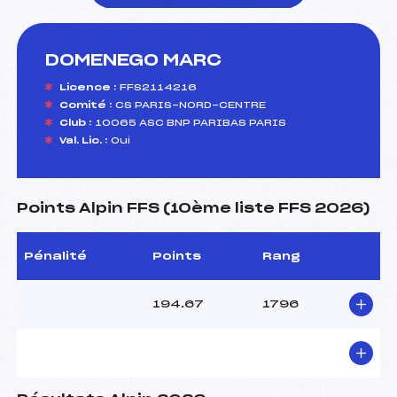
DOMENEGO MARC
foi(s) le ski
Licence :
FFS2114216
Comité :
CS PARIS-NORD-CENTRE
Club :
10065 ASC BNP PARIBAS PARIS
Val. Lic. :
Oui
Points Alpin FFS (10ème liste FFS 2026)
Pénalité
Points
Rang
194.67
1796