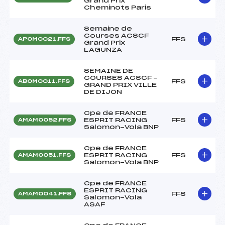
Grand Prix
Cheminots Paris
Semaine de
Courses ACSCF
FFS
APOM0021.FFS
Grand Prix
LAGUNZA
SEMAINE DE
COURSES ACSCF –
FFS
ABOM0011.FFS
GRAND PRIX VILLE
DE DIJON
Cpe de FRANCE
ESPRIT RACING
FFS
AMAM0052.FFS
Salomon-Vola BNP
Cpe de FRANCE
ESPRIT RACING
FFS
AMAM0051.FFS
Salomon-Vola BNP
Cpe de FRANCE
ESPRIT RACING
FFS
AMAM0041.FFS
Salomon-Vola
ASAF