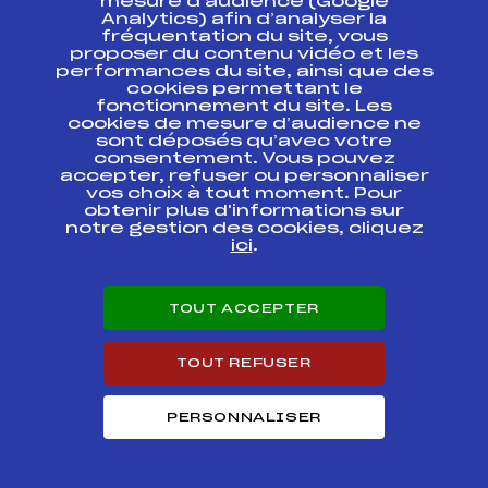
mesure d’audience (Google
Analytics) afin d’analyser la
fréquentation du site, vous
CHALLENGE BNP-
proposer du contenu vidéo et les
PARIBAS 2012
FFS
AIFM0052.FFS
performances du site, ainsi que des
HOMMES
cookies permettant le
fonctionnement du site. Les
CHALLENGE BNP-
cookies de mesure d’audience ne
PARIBAS 2012
FFS
AIFM0051.FFS
sont déposés qu’avec votre
HOMMES
consentement. Vous pouvez
accepter, refuser ou personnaliser
vos choix à tout moment. Pour
13EME CHALLENGE
JEAN LAVIGNE –
FFS
obtenir plus d'informations sur
AIFM0151.FFS
SLALOM HOMMES
notre gestion des cookies, cliquez
ici
.
Résultats Alpin 2011
TOUT ACCEPTER
Codex
Course
Cat.
TOUT REFUSER
GRAND PRIX DU
RACING CLUB DE
FRANCE
PERSONNALISER
Championnat
FFS
AIFM0101.FFS
régional Ile de
France de Slalom
Hommes