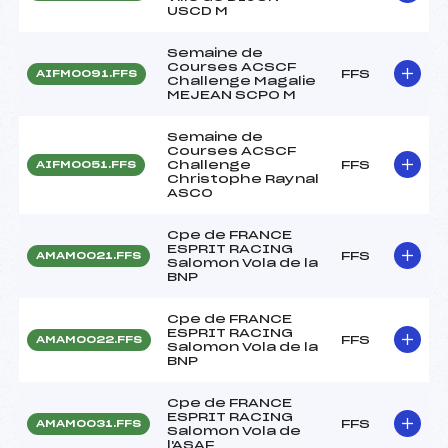
USCD M
Semaine de
Courses ACSCF
FFS
AIFM0091.FFS
Challenge Magalie
MEJEAN SCPO M
Semaine de
Courses ACSCF
Challenge
FFS
AIFM0051.FFS
Christophe Raynal
ASCO
Cpe de FRANCE
ESPRIT RACING
FFS
AMAM0021.FFS
Salomon Vola de la
BNP
Cpe de FRANCE
ESPRIT RACING
FFS
AMAM0022.FFS
Salomon Vola de la
BNP
Cpe de FRANCE
ESPRIT RACING
FFS
AMAM0031.FFS
Salomon Vola de
l'ASAF