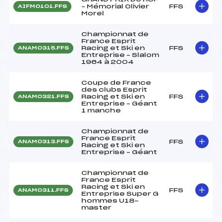
– Mémorial Olivier
FFS
AIFM0101.FFS
Morel
Championnat de
France Esprit
Racing et Ski en
FFS
ANAM0315.FFS
Entreprise – Slalom
1964 à 2004
Coupe de France
des clubs Esprit
Racing et Ski en
FFS
ANAM0321.FFS
Entreprise – Géant
1 manche
Championnat de
France Esprit
FFS
ANAM0313.FFS
Racing et Ski en
Entreprise – Géant
Championnat de
France Esprit
Racing et Ski en
FFS
ANAM0311.FFS
Entreprise Super G
hommes U18-
master