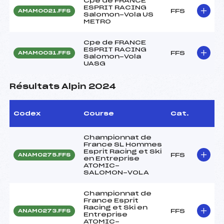
Cpe de FRANCE
ESPRIT RACING
FFS
AMAM0021.FFS
Salomon-Vola US
METRO
Cpe de FRANCE
ESPRIT RACING
FFS
AMAM0031.FFS
Salomon-Vola
UASG
Résultats Alpin 2024
Codex
Course
Cat.
Championnat de
France SL Hommes
Esprit Racing et Ski
FFS
ANAM0275.FFS
en Entreprise
ATOMIC-
SALOMON-VOLA
Championnat de
France Esprit
Racing et Ski en
FFS
ANAM0273.FFS
Entreprise
ATOMIC-