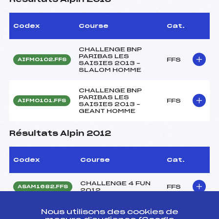
Codex
Course
Cat.
CHALLENGE BNP
PARIBAS LES
FFS
AIFM0102.FFS
SAISIES 2013 –
SLALOM HOMME
CHALLENGE BNP
PARIBAS LES
FFS
AIFM0101.FFS
SAISIES 2013 –
GEANT HOMME
Résultats Alpin 2012
Codex
Course
Cat.
CHALLENGE 4 FUN
FFS
ASAM1682.FFS
2012
CHALLENGE 4 FUN
Nous utilisons des cookies de
FFS
ASAM1681.FFS
2012