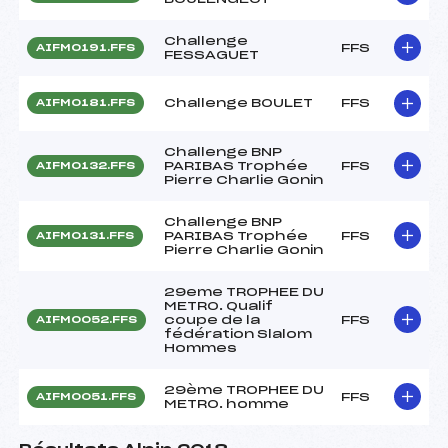
Challenge
FFS
AIFM0191.FFS
FESSAGUET
Challenge BOULET
FFS
AIFM0181.FFS
Challenge BNP
PARIBAS Trophée
FFS
AIFM0132.FFS
Pierre Charlie Gonin
Challenge BNP
PARIBAS Trophée
FFS
AIFM0131.FFS
Pierre Charlie Gonin
29eme TROPHEE DU
METRO. Qualif
coupe de la
FFS
AIFM0052.FFS
fédération Slalom
Hommes
29ème TROPHEE DU
FFS
AIFM0051.FFS
METRO. homme