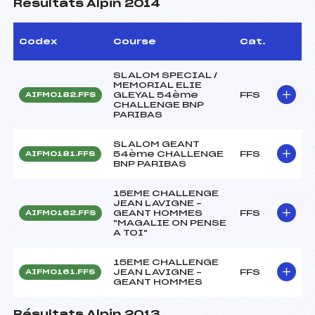
Résultats Alpin 2014
Codex
Course
Cat.
SLALOM SPECIAL /
MEMORIAL ELIE
GLEYAL 54ème
FFS
AIFM0182.FFS
CHALLENGE BNP
PARIBAS
SLALOM GEANT
54ème CHALLENGE
FFS
AIFM0181.FFS
BNP PARIBAS
15EME CHALLENGE
JEAN LAVIGNE –
GEANT HOMMES
FFS
AIFM0162.FFS
"MAGALIE ON PENSE
A TOI"
15EME CHALLENGE
JEAN LAVIGNE –
FFS
AIFM0161.FFS
GEANT HOMMES
Résultats Alpin 2013