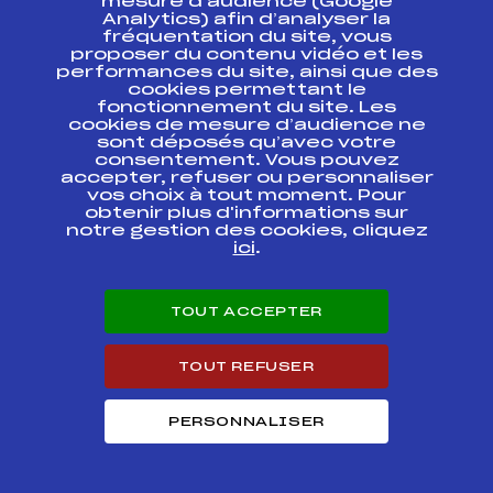
mesure d’audience (Google
Analytics) afin d’analyser la
fréquentation du site, vous
CHALLENGE LALITE
FFS
FDAM0042
proposer du contenu vidéo et les
performances du site, ainsi que des
cookies permettant le
COUPE CONTINENTALE
FFS
FIS0074
fonctionnement du site. Les
cookies de mesure d’audience ne
sont déposés qu’avec votre
COUPE DE FRANCE
consentement. Vous pouvez
FFS
FMJM0681
JUNIORS SENIORS
accepter, refuser ou personnaliser
vos choix à tout moment. Pour
obtenir plus d'informations sur
COUPE DE FRANCE
FFS
FMJM0682
notre gestion des cookies, cliquez
JUNIORS SENIORS
ici
.
CHALLENGE SAVOIE
FFS
FSAM0022
NORDIQUE (1)
TOUT ACCEPTER
Grand Prix de POUTRAN
FFS
FDAM0011
TOUT REFUSER
COUPE DE FRANCE
FFS
FSAM0014
SKATE
PERSONNALISER
COUPE DE FRANCE
FFS
FSAM0011
classique