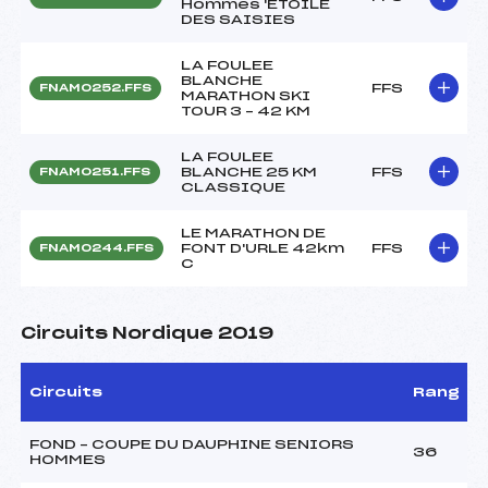
Hommes 'ETOILE
DES SAISIES
LA FOULEE
BLANCHE
FFS
FNAM0252.FFS
MARATHON SKI
TOUR 3 – 42 KM
LA FOULEE
BLANCHE 25 KM
FFS
FNAM0251.FFS
CLASSIQUE
LE MARATHON DE
FONT D'URLE 42km
FFS
FNAM0244.FFS
C
Circuits Nordique 2019
Circuits
Rang
FOND – COUPE DU DAUPHINE SENIORS
36
HOMMES