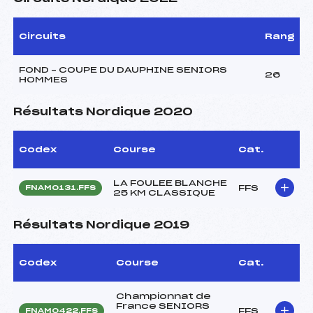
Circuits
Rang
FOND – COUPE DU DAUPHINE SENIORS
26
HOMMES
Résultats Nordique 2020
Codex
Course
Cat.
LA FOULEE BLANCHE
FFS
FNAM0131.FFS
25 KM CLASSIQUE
Résultats Nordique 2019
Codex
Course
Cat.
Championnat de
France SENIORS
FFS
FNAM0422.FFS