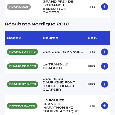
GRAND PRIX DE
L'OISANS +
FFS
FDAM0016
SELECTION
CADETS
Résultats Nordique 2013
Codex
Course
Cat.
CONCOURS ANNUEL
FFS
FDAM0104.FFS
La TRANSJU'
FFS
FNAM0262.FFS
CLASSIC
COUPE DU
DAUPHINE FONT
FFS
FDAM0075.FFS
D'URLE – CHAUD
CLAPIER
LA FOULEE
BLANCHE
FFS
FNAM0151.FFS
MARATHON SKI
TOUR CLASSIQUE