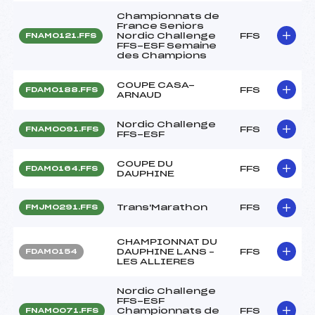
Championnats de
France Seniors
Nordic Challenge
FFS
FNAM0121.FFS
FFS-ESF Semaine
des Champions
COUPE CASA-
FFS
FDAM0188.FFS
ARNAUD
Nordic Challenge
FFS
FNAM0091.FFS
FFS-ESF
COUPE DU
FFS
FDAM0164.FFS
DAUPHINE
Trans'Marathon
FFS
FMJM0291.FFS
CHAMPIONNAT DU
DAUPHINE LANS –
FFS
FDAM0154
LES ALLIERES
Nordic Challenge
FFS-ESF
Championnats de
FFS
FNAM0071.FFS