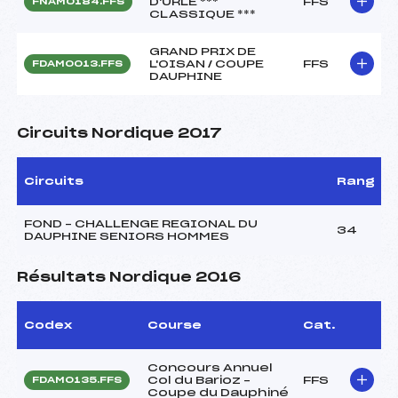
D'URLE ***
FFS
FNAM0184.FFS
CLASSIQUE ***
GRAND PRIX DE
L'OISAN / COUPE
FFS
FDAM0013.FFS
DAUPHINE
Circuits Nordique 2017
Circuits
Rang
FOND – CHALLENGE REGIONAL DU
34
DAUPHINE SENIORS HOMMES
Résultats Nordique 2016
Codex
Course
Cat.
Concours Annuel
Col du Barioz –
FFS
FDAM0135.FFS
Coupe du Dauphiné