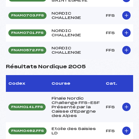
SAINT EGREVE
NORDIC
FFS
FNAM0703.FFS
CHALLENGE
NORDIC
FFS
FNAM0701.FFS
CHALLENGE
NORDIC
FFS
FNAM0572.FFS
CHALLENGE
Résultats Nordique 2005
Codex
Course
Cat.
Finale Nordic
Challenge FFS-ESF
Présenté par la
FFS
FNAM0141.FFS
Caisse d'Epargne
des Alpes
Etoile des Saisies
FFS
FNAM0462.FFS
LD