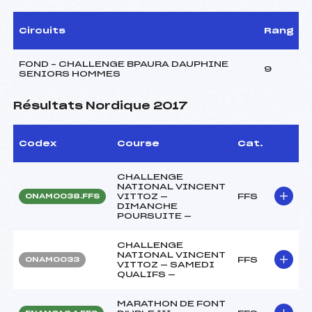
Circuits
Rang
FOND – CHALLENGE BPAURA DAUPHINE
9
SENIORS HOMMES
Résultats Nordique 2017
Codex
Course
Cat.
CHALLENGE
NATIONAL VINCENT
VITTOZ —
FFS
ONAM0038.FFS
DIMANCHE
POURSUITE —
CHALLENGE
NATIONAL VINCENT
FFS
ONAM0033
VITTOZ — SAMEDI
QUALIFS —
MARATHON DE FONT