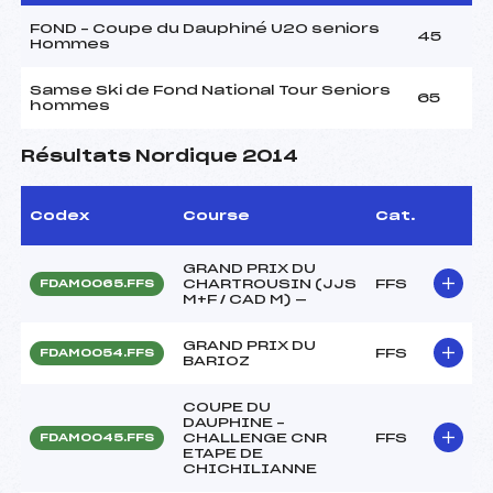
FOND – Coupe du Dauphiné U20 seniors
45
Hommes
Samse Ski de Fond National Tour Seniors
65
hommes
Résultats Nordique 2014
Codex
Course
Cat.
GRAND PRIX DU
CHARTROUSIN (JJS
FFS
FDAM0065.FFS
M+F / CAD M) —
GRAND PRIX DU
FFS
FDAM0054.FFS
BARIOZ
COUPE DU
DAUPHINE –
CHALLENGE CNR
FFS
FDAM0045.FFS
ETAPE DE
CHICHILIANNE