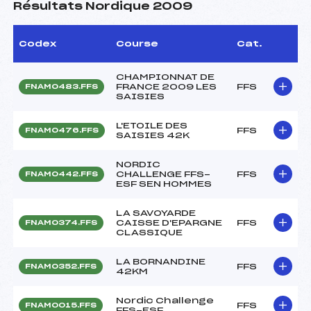
Résultats Nordique 2009
Codex
Course
Cat.
CHAMPIONNAT DE
FRANCE 2009 LES
FFS
FNAM0483.FFS
SAISIES
L'ETOILE DES
FFS
FNAM0476.FFS
SAISIES 42K
NORDIC
CHALLENGE FFS-
FFS
FNAM0442.FFS
ESF SEN HOMMES
LA SAVOYARDE
CAISSE D'EPARGNE
FFS
FNAM0374.FFS
CLASSIQUE
LA BORNANDINE
FFS
FNAM0352.FFS
42KM
Nordic Challenge
FFS
FNAM0015.FFS
FFS-ESF