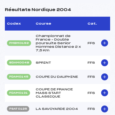
Résultats Nordique 2004
Codex
Course
Cat.
Championnat de
France – Double
poursuite Senior
FFS
FMBM0192
Hommes Distance 2 x
7,5 Km
SPRINT
FFS
BDAM0048
COUPE DU DAUPHINE
FFS
FDAM0145
COUPE DE FRANCE
MASS START
FFS
FDAM0131
CLASSIQUE
LA SAVOYARDE 2004
FFS
FSAT0125