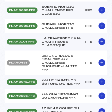
SUBARU NORDIC
CHALLENGE FFS
FFS
FNAM0085.FFS
CLASSIC
SUBARU NORDIC
FFS
FNAM0083.FFS
CHALLENGE FFS
LA TRAVERSEE de la
CHARTREUSE
FFS
FNAM0101.FFS
CLASSIQUE
DEFI NORDIQUE
MEAUDRE <<<
CHALLENGE
FFS
FDAM0431
DUCHENE-LALITE
>>>
<<< LE MARATHON
FFS
FNAM0041.FFS
de FOND D'URLE >>>
>>> CHAMPIONNAT
FFS
FDAM0035.FFS
DU DAUPHINÉ <<<
17 9h42 COUPE DU
DAUPHINE
FFS
FDAM0024.FFS