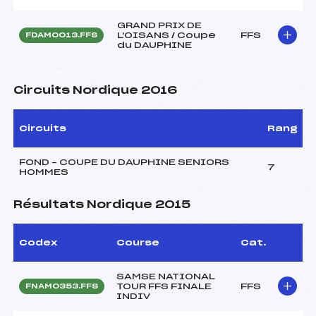
GRAND PRIX DE
L'OISANS / Coupe
FFS
FDAM0013.FFS
du DAUPHINE
Circuits Nordique 2016
Circuits
Rang
FOND – COUPE DU DAUPHINE SENIORS
7
HOMMES
Résultats Nordique 2015
Codex
Course
Cat.
SAMSE NATIONAL
TOUR FFS FINALE
FFS
FNAM0353.FFS
INDIV