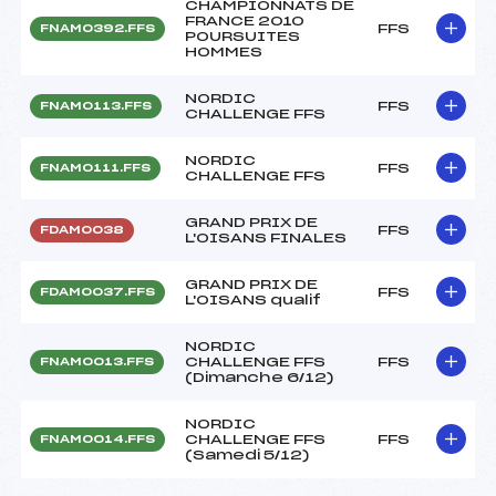
CHAMPIONNATS DE
FRANCE 2010
FFS
FNAM0392.FFS
POURSUITES
HOMMES
NORDIC
FFS
FNAM0113.FFS
CHALLENGE FFS
NORDIC
FFS
FNAM0111.FFS
CHALLENGE FFS
GRAND PRIX DE
FFS
FDAM0038
L'OISANS FINALES
GRAND PRIX DE
FFS
FDAM0037.FFS
L'OISANS qualif
NORDIC
CHALLENGE FFS
FFS
FNAM0013.FFS
(Dimanche 6/12)
NORDIC
CHALLENGE FFS
FFS
FNAM0014.FFS
(Samedi 5/12)