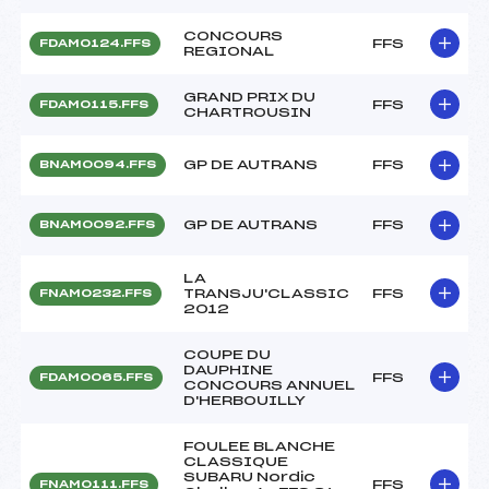
CONCOURS
FFS
FDAM0124.FFS
REGIONAL
GRAND PRIX DU
FFS
FDAM0115.FFS
CHARTROUSIN
GP DE AUTRANS
FFS
BNAM0094.FFS
GP DE AUTRANS
FFS
BNAM0092.FFS
LA
TRANSJU'CLASSIC
FFS
FNAM0232.FFS
2012
COUPE DU
DAUPHINE
FFS
FDAM0065.FFS
CONCOURS ANNUEL
D'HERBOUILLY
FOULEE BLANCHE
CLASSIQUE
SUBARU Nordic
FFS
FNAM0111.FFS