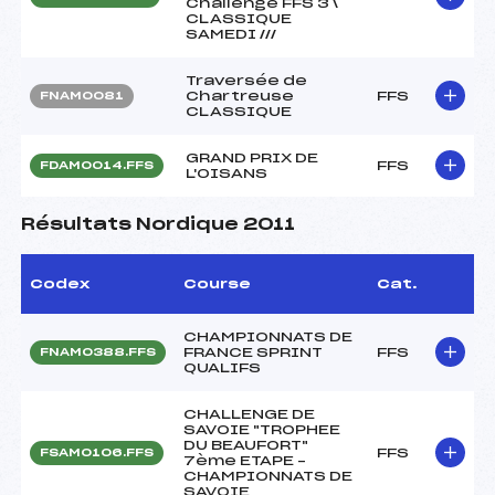
Challenge FFS 3 \
CLASSIQUE
SAMEDI ///
Traversée de
Chartreuse
FFS
FNAM0081
CLASSIQUE
GRAND PRIX DE
FFS
FDAM0014.FFS
L'OISANS
Résultats Nordique 2011
Codex
Course
Cat.
CHAMPIONNATS DE
FRANCE SPRINT
FFS
FNAM0388.FFS
QUALIFS
CHALLENGE DE
SAVOIE "TROPHEE
DU BEAUFORT"
FFS
FSAM0106.FFS
7ème ETAPE –
CHAMPIONNATS DE
SAVOIE