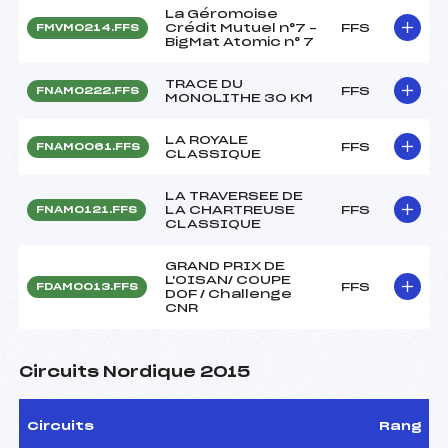
La Géromoise
Crédit Mutuel n°7 –
FFS
FMVM0214.FFS
BigMat Atomic n° 7
TRACE DU
FFS
FNAM0222.FFS
MONOLITHE 30 KM
LA ROYALE
FFS
FNAM0061.FFS
CLASSIQUE
LA TRAVERSEE DE
LA CHARTREUSE
FFS
FNAM0121.FFS
CLASSIQUE
GRAND PRIX DE
L'OISAN/ COUPE
FFS
FDAM0013.FFS
DOF / Challenge
CNR
Circuits Nordique 2015
Circuits
Rang