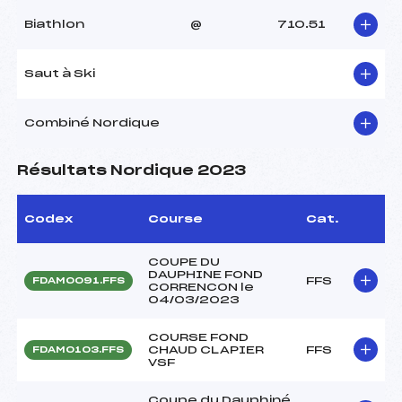
Biathlon
@
710.51
Saut à Ski
Combiné Nordique
Résultats Nordique 2023
Codex
Course
Cat.
COUPE DU
DAUPHINE FOND
FFS
FDAM0091.FFS
CORRENCON le
04/03/2023
COURSE FOND
CHAUD CLAPIER
FFS
FDAM0103.FFS
VSF
Coupe du Dauphiné