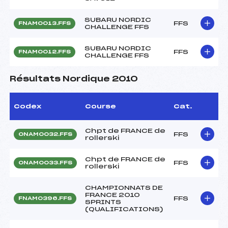
SUBARU NORDIC
FFS
FNAM0013.FFS
CHALLENGE FFS
SUBARU NORDIC
FFS
FNAM0012.FFS
CHALLENGE FFS
Résultats Nordique 2010
Codex
Course
Cat.
Chpt de FRANCE de
FFS
ONAM0032.FFS
rollerski
Chpt de FRANCE de
FFS
ONAM0033.FFS
rollerski
CHAMPIONNATS DE
FRANCE 2010
FFS
FNAM0396.FFS
SPRINTS
(QUALIFICATIONS)