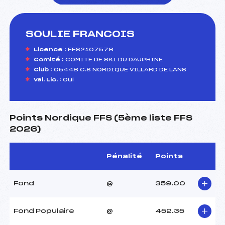
SOULIE FRANCOIS
foi(s) le ski
Licence :
FFS2107578
Comité :
COMITE DE SKI DU DAUPHINE
Club :
05448 C.S NORDIQUE VILLARD DE LANS
Val. Lic. :
Oui
Points Nordique FFS (5ème liste FFS
2026)
Pénalité
Points
Fond
@
359.00
Fond Populaire
@
452.35