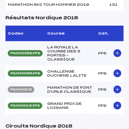
MARATHON SKI TOUR HOMMES 2019
131
Résultats Nordique 2018
Codex
Course
Cat.
LA ROYALE LA
COURSE DES 3
FFS
FNAM0352.FFS
PORTES –
CLASSIQUE
CHALLENGE
FFS
FDAM0055.FFS
DUCHENE LALITE
MARATHON DE FONT
FFS
FNAM0215
D'URLE CLASSIQUE
GRAND PRIX DE
FFS
FDAM0015.FFS
L'OISANS
Circuits Nordique 2018