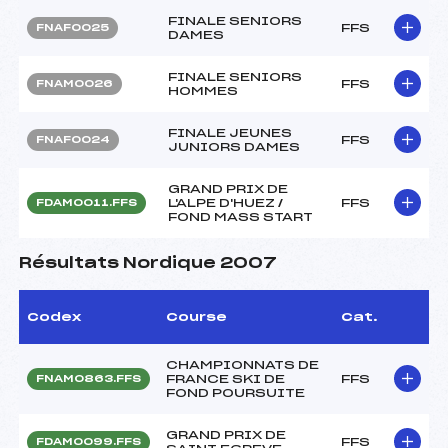
FINALE SENIORS
FFS
FNAF0025
DAMES
FINALE SENIORS
FFS
FNAM0026
HOMMES
FINALE JEUNES
FFS
FNAF0024
JUNIORS DAMES
GRAND PRIX DE
L'ALPE D'HUEZ /
FFS
FDAM0011.FFS
FOND MASS START
Résultats Nordique 2007
Codex
Course
Cat.
CHAMPIONNATS DE
FRANCE SKI DE
FFS
FNAM0863.FFS
FOND POURSUITE
GRAND PRIX DE
FFS
FDAM0099.FFS