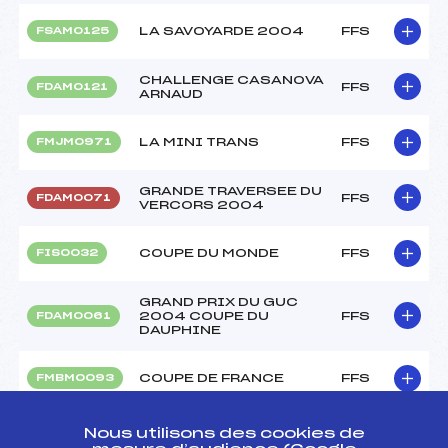
LA SAVOYARDE 2004
FFS
FSAM0125
CHALLENGE CASANOVA
FFS
FDAM0121
ARNAUD
LA MINI TRANS
FFS
FMJM0971
GRANDE TRAVERSEE DU
FFS
FDAM0071
VERCORS 2004
COUPE DU MONDE
FFS
FIS0032
GRAND PRIX DU GUC
2004 COUPE DU
FFS
FDAM0061
DAUPHINE
COUPE DE FRANCE
FFS
FMBM0093
FOULEE BLANCHE 40
Nous utilisons des cookies de
FFS
FDAM0051
KM définitive