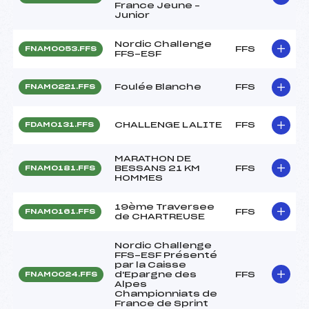
France Jeune –
Junior
Nordic Challenge
FFS
FNAM0053.FFS
FFS-ESF
Foulée Blanche
FFS
FNAM0221.FFS
CHALLENGE LALITE
FFS
FDAM0131.FFS
MARATHON DE
BESSANS 21 KM
FFS
FNAM0181.FFS
HOMMES
19ème Traversee
FFS
FNAM0161.FFS
de CHARTREUSE
Nordic Challenge
FFS-ESF Présenté
par la Caisse
d'Epargne des
FFS
FNAM0024.FFS
Alpes
Championniats de
France de Sprint