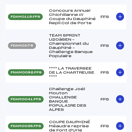
Concours Annuel
Chichilianne ///
FFS
FDAM0115.FFS
Coupe du Dauphiné
Repli Col de Porte
TEAM SPRINT
U20àSEN –
Championnat du
FFS
FDAM0076
Dauphiné –
Challenge Banque
Populaire
**** LA TRAVERSEE
DE LA CHARTREUSE
FFS
FNAM0092.FFS
****
Challenge Joël
Mouton
CHALLENGE
FFS
FDAM0041.FFS
BANQUE
POPULAIRE DES
ALPES
COUPE DAUPHINÉ
Méaudre reprise
FFS
FDAM0035.FFS
de Font d'Urle