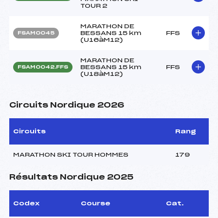
TOUR 2
MARATHON DE
BESSANS 15 km
FFS
FSAM0045
(U16àM12)
MARATHON DE
BESSANS 15 km
FFS
FSAM0042.FFS
(U18àM12)
Circuits Nordique 2026
Circuits
Rang
MARATHON SKI TOUR HOMMES
179
Résultats Nordique 2025
Codex
Course
Cat.