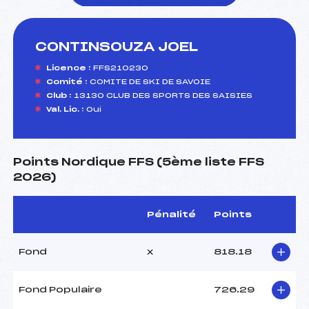
CONTINSOUZA JOEL
foi(s) le ski
Licence :
FFS210230
Comité :
COMITE DE SKI DE SAVOIE
Club :
13130 CLUB DES SPORTS DES SAISIES
Val. Lic. :
Oui
Points Nordique FFS (5ème liste FFS
2026)
Pénalité
Points
Fond
x
818.18
Fond Populaire
726.29