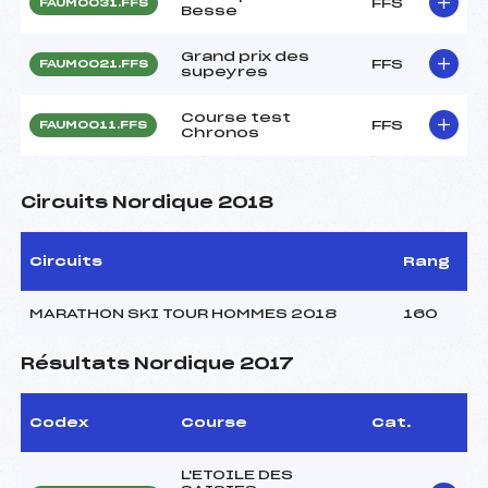
FFS
FAUM0031.FFS
Besse
Grand prix des
FFS
FAUM0021.FFS
supeyres
Course test
FFS
FAUM0011.FFS
Chronos
Circuits Nordique 2018
Circuits
Rang
MARATHON SKI TOUR HOMMES 2018
160
Résultats Nordique 2017
Codex
Course
Cat.
L'ETOILE DES