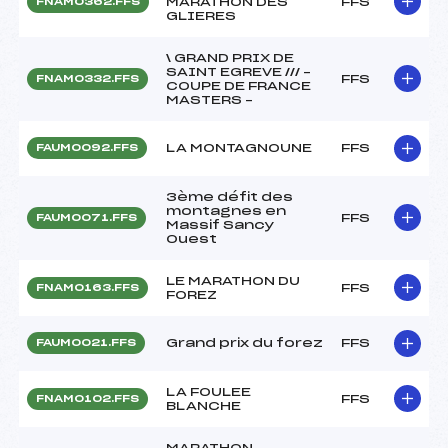
MARATHON DES
FFS
FNAM0362.FFS
GLIERES
\ GRAND PRIX DE
SAINT EGREVE /// –
FFS
FNAM0332.FFS
COUPE DE FRANCE
MASTERS –
LA MONTAGNOUNE
FFS
FAUM0092.FFS
3ème défit des
montagnes en
FFS
FAUM0071.FFS
Massif Sancy
Ouest
LE MARATHON DU
FFS
FNAM0163.FFS
FOREZ
Grand prix du forez
FFS
FAUM0021.FFS
LA FOULEE
FFS
FNAM0102.FFS
BLANCHE
MARATHON