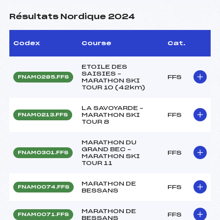
Résultats Nordique 2024
Codex
Course
Cat.
ETOILE DES
SAISIES –
FFS
FNAM0285.FFS
MARATHON SKI
TOUR 10 (42km)
LA SAVOYARDE –
MARATHON SKI
FFS
FNAM0213.FFS
TOUR 8
MARATHON DU
GRAND BEC –
FFS
FNAM0301.FFS
MARATHON SKI
TOUR 11
MARATHON DE
FFS
FNAM0074.FFS
BESSANS
MARATHON DE
FFS
FNAM0071.FFS
BESSANS