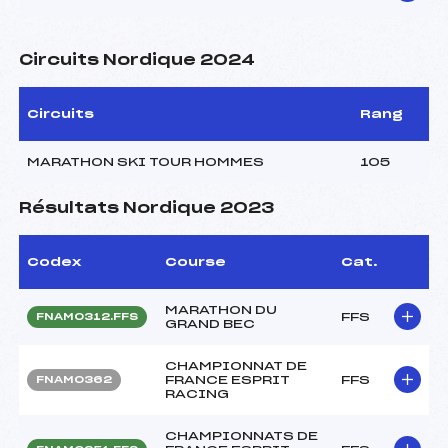
Circuits Nordique 2024
Circuits
Rang
MARATHON SKI TOUR HOMMES
105
Résultats Nordique 2023
Codex
Course
Cat.
MARATHON DU
FFS
FNAM0312.FFS
GRAND BEC
CHAMPIONNAT DE
FRANCE ESPRIT
FFS
FNAM0362
RACING
CHAMPIONNATS DE