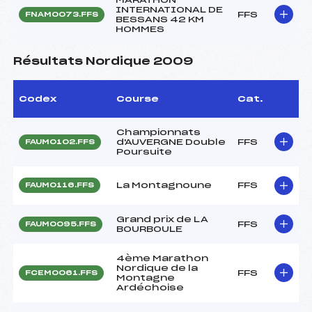
INTERNATIONAL DE
FFS
FNAM0073.FFS
BESSANS 42 KM
HOMMES
Résultats Nordique 2009
Codex
Course
Cat.
Championnats
d'AUVERGNE Double
FFS
FAUM0102.FFS
Poursuite
La Montagnoune
FFS
FAUM0116.FFS
Grand prix de LA
FFS
FAUM0095.FFS
BOURBOULE
4ème Marathon
Nordique de la
FFS
FCEM0061.FFS
Montagne
Ardéchoise