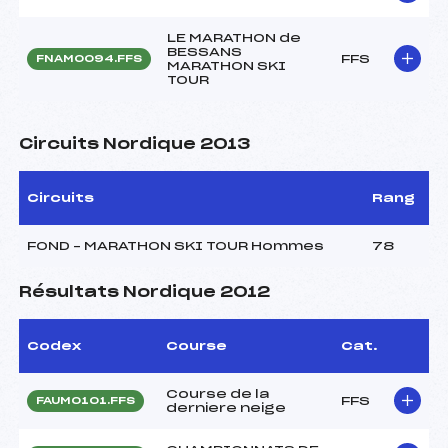
LE MARATHON de
BESSANS
FFS
FNAM0094.FFS
MARATHON SKI
TOUR
Circuits Nordique 2013
Circuits
Rang
FOND – MARATHON SKI TOUR Hommes
78
Résultats Nordique 2012
Codex
Course
Cat.
Course de la
FFS
FAUM0101.FFS
derniere neige