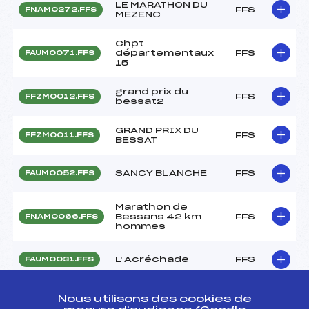
LE MARATHON DU
FFS
FNAM0272.FFS
MEZENC
Chpt
départementaux
FFS
FAUM0071.FFS
15
grand prix du
FFS
FFZM0012.FFS
bessat2
GRAND PRIX DU
FFS
FFZM0011.FFS
BESSAT
SANCY BLANCHE
FFS
FAUM0052.FFS
Marathon de
Bessans 42 km
FFS
FNAM0066.FFS
hommes
L' Acréchade
FFS
FAUM0031.FFS
Résultats Nordique 2008
Nous utilisons des cookies de