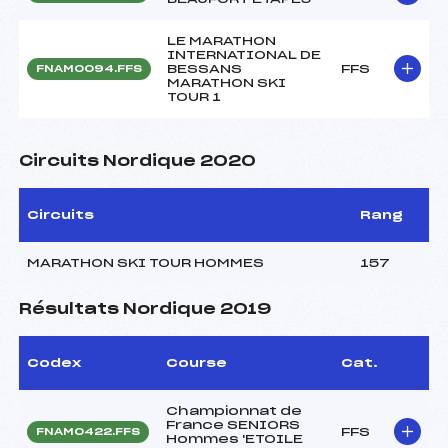
LE MARATHON
INTERNATIONAL DE
BESSANS
FFS
FNAM0094.FFS
MARATHON SKI
TOUR 1
Circuits Nordique 2020
Circuits
Rang
MARATHON SKI TOUR HOMMES
157
Résultats Nordique 2019
Codex
Course
Cat.
Championnat de
France SENIORS
FFS
FNAM0422.FFS
Hommes 'ETOILE