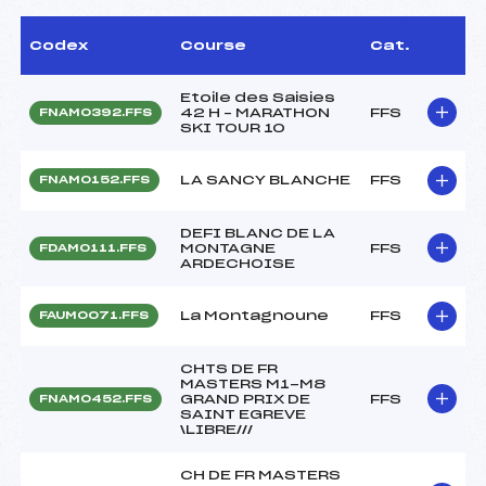
Codex
Course
Cat.
Etoile des Saisies
42 H – MARATHON
FFS
FNAM0392.FFS
SKI TOUR 10
LA SANCY BLANCHE
FFS
FNAM0152.FFS
DEFI BLANC DE LA
MONTAGNE
FFS
FDAM0111.FFS
ARDECHOISE
La Montagnoune
FFS
FAUM0071.FFS
CHTS DE FR
MASTERS M1-M8
GRAND PRIX DE
FFS
FNAM0452.FFS
SAINT EGREVE
\LIBRE///
CH DE FR MASTERS