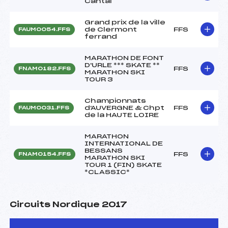
Cantal
Grand prix de la ville
de Clermont
FFS
FAUM0054.FFS
ferrand
MARATHON DE FONT
D'URLE *** SKATE **
FFS
FNAM0182.FFS
MARATHON SKI
TOUR 3
Championnats
d'AUVERGNE & Chpt
FFS
FAUM0031.FFS
de la HAUTE LOIRE
MARATHON
INTERNATIONAL DE
BESSANS
FFS
FNAM0154.FFS
MARATHON SKI
TOUR 1 (FIN) SKATE
*CLASSIC*
Circuits Nordique 2017