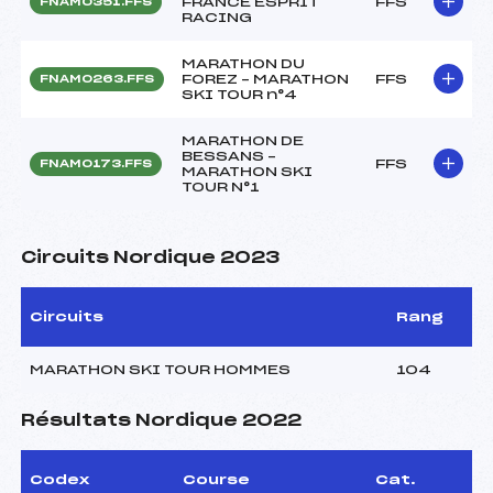
FRANCE ESPRIT
FFS
FNAM0351.FFS
RACING
MARATHON DU
FOREZ – MARATHON
FFS
FNAM0263.FFS
SKI TOUR n°4
MARATHON DE
BESSANS –
FFS
FNAM0173.FFS
MARATHON SKI
TOUR N°1
Circuits Nordique 2023
Circuits
Rang
MARATHON SKI TOUR HOMMES
104
Résultats Nordique 2022
Codex
Course
Cat.