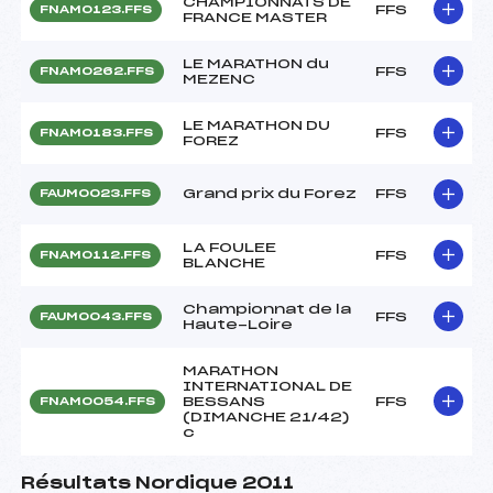
CHAMPIONNATS DE
FFS
FNAM0123.FFS
FRANCE MASTER
LE MARATHON du
FFS
FNAM0262.FFS
MEZENC
LE MARATHON DU
FFS
FNAM0183.FFS
FOREZ
Grand prix du Forez
FFS
FAUM0023.FFS
LA FOULEE
FFS
FNAM0112.FFS
BLANCHE
Championnat de la
FFS
FAUM0043.FFS
Haute-Loire
MARATHON
INTERNATIONAL DE
BESSANS
FFS
FNAM0054.FFS
(DIMANCHE 21/42)
c
Résultats Nordique 2011