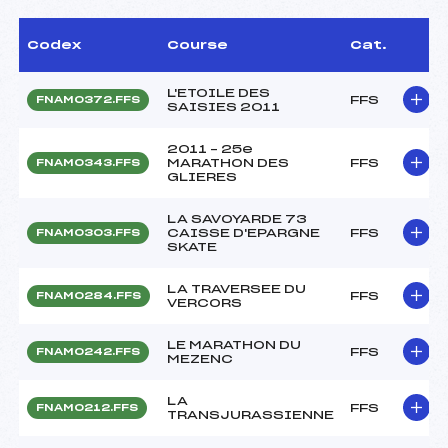
Codex
Course
Cat.
L'ETOILE DES
FFS
FNAM0372.FFS
SAISIES 2011
2011 – 25e
MARATHON DES
FFS
FNAM0343.FFS
GLIERES
LA SAVOYARDE 73
CAISSE D'EPARGNE
FFS
FNAM0303.FFS
SKATE
LA TRAVERSEE DU
FFS
FNAM0284.FFS
VERCORS
LE MARATHON DU
FFS
FNAM0242.FFS
MEZENC
LA
FFS
FNAM0212.FFS
TRANSJURASSIENNE