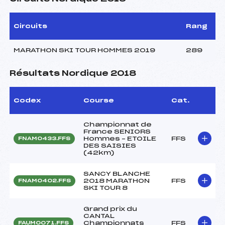
Circuits
Rang
MARATHON SKI TOUR HOMMES 2019
289
Résultats Nordique 2018
Codex
Course
Cat.
Championnat de
France SENIORS
Hommes – ETOILE
FFS
FNAM0433.FFS
DES SAISIES
(42km)
SANCY BLANCHE
2018 MARATHON
FFS
FNAM0402.FFS
SKI TOUR 8
Grand prix du
CANTAL
Championnats
FFS
FAUM0071.FFS