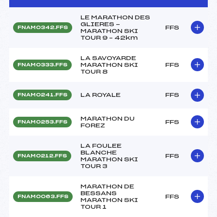
LE MARATHON DES
GLIERES -
FFS
FNAM0342.FFS
MARATHON SKI
TOUR 9 – 42km
LA SAVOYARDE
MARATHON SKI
FFS
FNAM0333.FFS
TOUR 8
LA ROYALE
FFS
FNAM0241.FFS
MARATHON DU
FFS
FNAM0253.FFS
FOREZ
LA FOULEE
BLANCHE
FFS
FNAM0212.FFS
MARATHON SKI
TOUR 3
MARATHON DE
BESSANS
FFS
FNAM0063.FFS
MARATHON SKI
TOUR 1