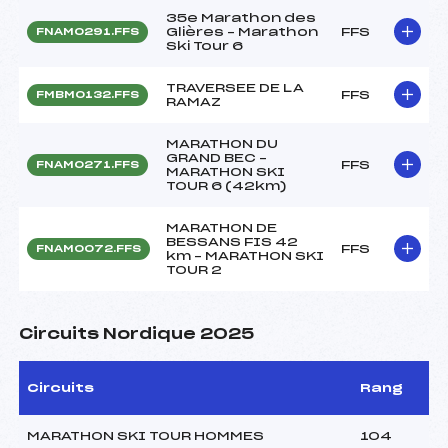
35e Marathon des
Glières – Marathon
FFS
FNAM0291.FFS
Ski Tour 6
TRAVERSEE DE LA
FFS
FMBM0132.FFS
RAMAZ
MARATHON DU
GRAND BEC –
FFS
FNAM0271.FFS
MARATHON SKI
TOUR 6 (42km)
MARATHON DE
BESSANS FIS 42
FFS
FNAM0072.FFS
km – MARATHON SKI
TOUR 2
Circuits Nordique 2025
Circuits
Rang
MARATHON SKI TOUR HOMMES
104