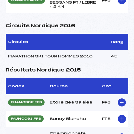
FFS
FNAM0054.FFS
BESSANS FT / LIBRE
42 KM
Circuits Nordique 2016
Circuits
Rang
MARATHON SKI TOUR HOMMES 2016
45
Résultats Nordique 2015
Codex
Course
Cat.
Etoile des Saisies
FFS
FNAM0362.FFS
Sancy Blanche
FFS
FAUM0061.FFS
Championnats