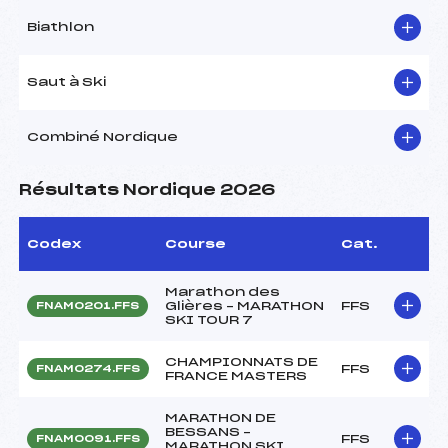
Biathlon
Saut à Ski
Combiné Nordique
Résultats Nordique 2026
Codex
Course
Cat.
Marathon des
Glières – MARATHON
FFS
FNAM0201.FFS
SKI TOUR 7
CHAMPIONNATS DE
FFS
FNAM0274.FFS
FRANCE MASTERS
MARATHON DE
BESSANS –
FFS
FNAM0091.FFS
MARATHON SKI