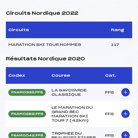
Circuits Nordique 2022
Circuits
Rang
MARATHON SKI TOUR HOMMES
117
Résultats Nordique 2020
Codex
Course
Cat.
LA SAVOYARDE
FFS
FNAM0333.FFS
CLASSIQUE
LE MARATHON DU
GRAND BEC
FFS
FNAM0282.FFS
MARATHON SKI
TOUR 7 (42km)
TROPHEE DU
FFS
FSAM0042.FFS
BEAUFORT ETAPE5