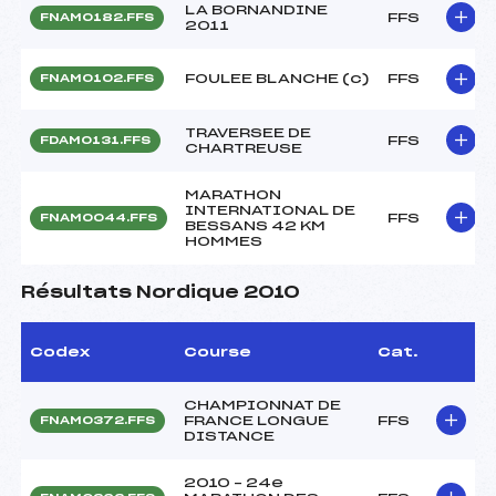
LA BORNANDINE
FFS
FNAM0182.FFS
2011
FOULEE BLANCHE (c)
FFS
FNAM0102.FFS
TRAVERSEE DE
FFS
FDAM0131.FFS
CHARTREUSE
MARATHON
INTERNATIONAL DE
FFS
FNAM0044.FFS
BESSANS 42 KM
HOMMES
Résultats Nordique 2010
Codex
Course
Cat.
CHAMPIONNAT DE
FRANCE LONGUE
FFS
FNAM0372.FFS
DISTANCE
2010 – 24e