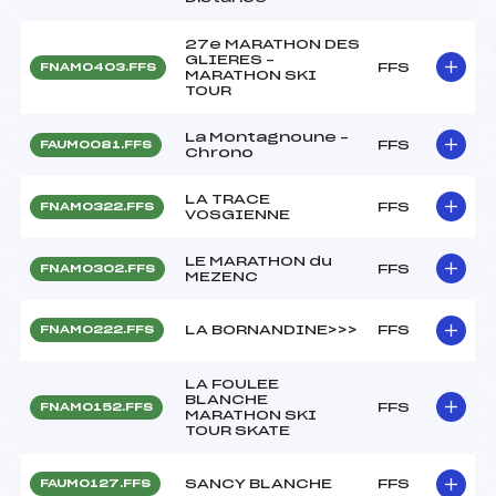
27e MARATHON DES
GLIERES –
FFS
FNAM0403.FFS
MARATHON SKI
TOUR
La Montagnoune –
FFS
FAUM0081.FFS
Chrono
LA TRACE
FFS
FNAM0322.FFS
VOSGIENNE
LE MARATHON du
FFS
FNAM0302.FFS
MEZENC
LA BORNANDINE>>>
FFS
FNAM0222.FFS
LA FOULEE
BLANCHE
FFS
FNAM0152.FFS
MARATHON SKI
TOUR SKATE
SANCY BLANCHE
FFS
FAUM0127.FFS