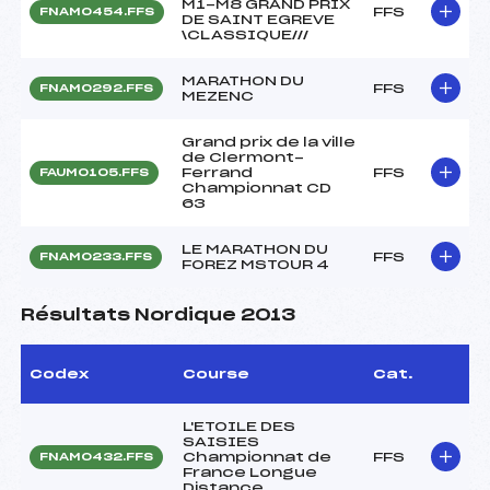
M1-M8 GRAND PRIX
FFS
FNAM0454.FFS
DE SAINT EGREVE
\CLASSIQUE///
MARATHON DU
FFS
FNAM0292.FFS
MEZENC
Grand prix de la ville
de Clermont-
Ferrand
FFS
FAUM0105.FFS
Championnat CD
63
LE MARATHON DU
FFS
FNAM0233.FFS
FOREZ MSTOUR 4
Résultats Nordique 2013
Codex
Course
Cat.
L'ETOILE DES
SAISIES
Championnat de
FFS
FNAM0432.FFS
France Longue
Distance