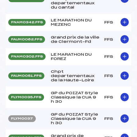
departementaux
du cantal
LE MARATHON DU
FFS
FNAM0342.FFS
MEZENC
Grand prix de la ville
FFS
FAUM0062.FFS
de Clermont-Fd
LE MARATHON DU
FFS
FNAM0302.FFS
FOREZ
Chpt
departementaux
FFS
FAUM0051.FFS
de la Haute-Loire
GP du POIZAT Style
Classique la CUA 9
FFS
FLYM0035.FFS
h 30
GP du POIZAT Style
Classique la CUA 9
FFS
FLYM0037
h 30
Grand prix de