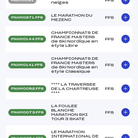
FFS
FAUM0091
neiges
LE MARATHON DU
FFS
FNAM0271.FFS
MEZENC
CHAMPIONNATS DE
FRANCE MASTERS
FFS
FNAM0144.FFS
de Ski Nordique en
style Libre
CHAMPIONNATS DE
FRANCE MASTERS
FFS
FNAM0141.FFS
de Ski Nordique en
style Classique
**** LA TRAVERSEE
DE LA CHARTREUSE
FFS
FNAM0092.FFS
****
LA FOULEE
BLANCHE
FFS
FNAM0073.FFS
MARATHON SKI
TOUR 3 SKATE
LE MARATHON
INTERNATIONAL DE