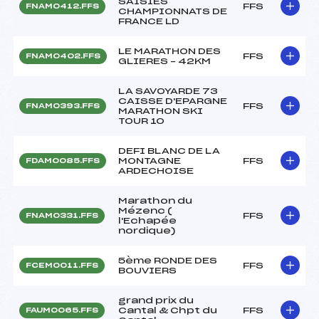
SAISIES
FFS
FNAM0412.FFS
CHAMPIONNATS DE
FRANCE LD
LE MARATHON DES
FFS
FNAM0402.FFS
GLIERES – 42KM
LA SAVOYARDE 73
CAISSE D'EPARGNE
FFS
FNAM0393.FFS
MARATHON SKI
TOUR 10
DEFI BLANC DE LA
MONTAGNE
FFS
FDAM0085.FFS
ARDECHOISE
Marathon du
Mézenc (
FFS
FNAM0331.FFS
l'Echapée
nordique)
5ème RONDE DES
FFS
FCEM0011.FFS
BOUVIERS
grand prix du
Cantal & Chpt du
FFS
FAUM0065.FFS