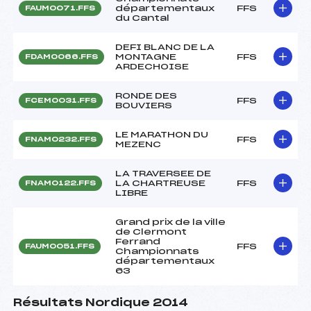
départementaux
FFS
FAUM0071.FFS
du Cantal
DEFI BLANC DE LA
MONTAGNE
FFS
FDAM0066.FFS
ARDECHOISE
RONDE DES
FFS
FCEM0031.FFS
BOUVIERS
LE MARATHON DU
FFS
FNAM0232.FFS
MEZENC
LA TRAVERSEE DE
LA CHARTREUSE
FFS
FNAM0122.FFS
LIBRE
Grand prix de la ville
de Clermont
Ferrand
FFS
FAUM0051.FFS
Championnats
départementaux
63
Résultats Nordique 2014