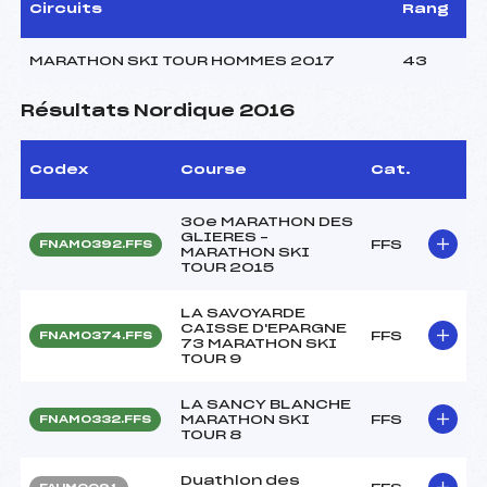
Circuits
Rang
MARATHON SKI TOUR HOMMES 2017
43
Résultats Nordique 2016
Codex
Course
Cat.
30e MARATHON DES
GLIERES –
FFS
FNAM0392.FFS
MARATHON SKI
TOUR 2015
LA SAVOYARDE
CAISSE D'EPARGNE
FFS
FNAM0374.FFS
73 MARATHON SKI
TOUR 9
LA SANCY BLANCHE
MARATHON SKI
FFS
FNAM0332.FFS
TOUR 8
Duathlon des