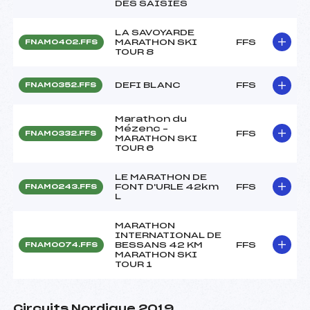
DES SAISIES
LA SAVOYARDE
MARATHON SKI
FFS
FNAM0402.FFS
TOUR 8
DEFI BLANC
FFS
FNAM0352.FFS
Marathon du
Mézenc –
FFS
FNAM0332.FFS
MARATHON SKI
TOUR 6
LE MARATHON DE
FONT D'URLE 42km
FFS
FNAM0243.FFS
L
MARATHON
INTERNATIONAL DE
BESSANS 42 KM
FFS
FNAM0074.FFS
MARATHON SKI
TOUR 1
Circuits Nordique 2019