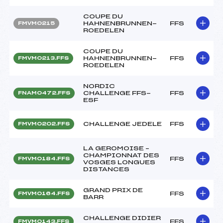
COUPE DU
HAHNENBRUNNEN-
FFS
FMVM0215
ROEDELEN
COUPE DU
HAHNENBRUNNEN-
FFS
FMVM0213.FFS
ROEDELEN
NORDIC
CHALLENGE FFS-
FFS
FNAM0472.FFS
ESF
CHALLENGE JEDELE
FFS
FMVM0202.FFS
LA GEROMOISE –
CHAMPIONNAT DES
FFS
FMVM0184.FFS
VOSGES LONGUES
DISTANCES
GRAND PRIX DE
FFS
FMVM0164.FFS
BARR
CHALLENGE DIDIER
FFS
FMVM0143.FFS