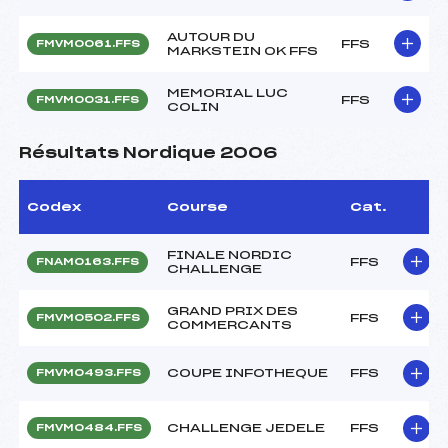
AUTOUR DU
FFS
FMVM0061.FFS
MARKSTEIN OK FFS
MEMORIAL LUC
FFS
FMVM0031.FFS
COLIN
Résultats Nordique 2006
Codex
Course
Cat.
FINALE NORDIC
FFS
FNAM0163.FFS
CHALLENGE
GRAND PRIX DES
FFS
FMVM0502.FFS
COMMERCANTS
COUPE INFOTHEQUE
FFS
FMVM0493.FFS
CHALLENGE JEDELE
FFS
FMVM0484.FFS