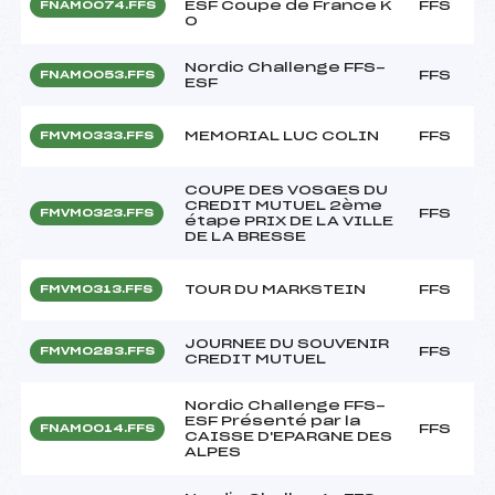
ESF Coupe de France K
FFS
FNAM0074.FFS
O
Nordic Challenge FFS-
FFS
FNAM0053.FFS
ESF
MEMORIAL LUC COLIN
FFS
FMVM0333.FFS
C0UPE DES VOSGES DU
CREDIT MUTUEL 2ème
FFS
FMVM0323.FFS
étape PRIX DE LA VILLE
DE LA BRESSE
TOUR DU MARKSTEIN
FFS
FMVM0313.FFS
JOURNEE DU SOUVENIR
FFS
FMVM0283.FFS
CREDIT MUTUEL
Nordic Challenge FFS-
ESF Présenté par la
FFS
FNAM0014.FFS
CAISSE D'EPARGNE DES
ALPES