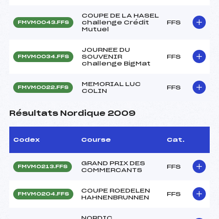
COUPE DE LA HASEL
challenge Crédit
FFS
FMVM0043.FFS
Mutuel
JOURNEE DU
SOUVENIR
FFS
FMVM0034.FFS
challenge BigMat
MEMORIAL LUC
FFS
FMVM0022.FFS
COLIN
Résultats Nordique 2009
Codex
Course
Cat.
GRAND PRIX DES
FFS
FMVM0213.FFS
COMMERCANTS
COUPE ROEDELEN
FFS
FMVM0204.FFS
HAHNENBRUNNEN
NORDIC