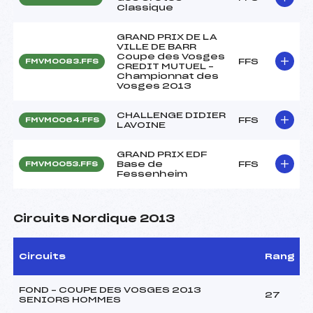
Classique
GRAND PRIX DE LA
VILLE DE BARR
Coupe des Vosges
FFS
FMVM0083.FFS
CREDIT MUTUEL –
Championnat des
Vosges 2013
CHALLENGE DIDIER
FFS
FMVM0064.FFS
LAVOINE
GRAND PRIX EDF
Base de
FFS
FMVM0053.FFS
Fessenheim
Circuits Nordique 2013
Circuits
Rang
FOND – COUPE DES VOSGES 2013
27
SENIORS HOMMES