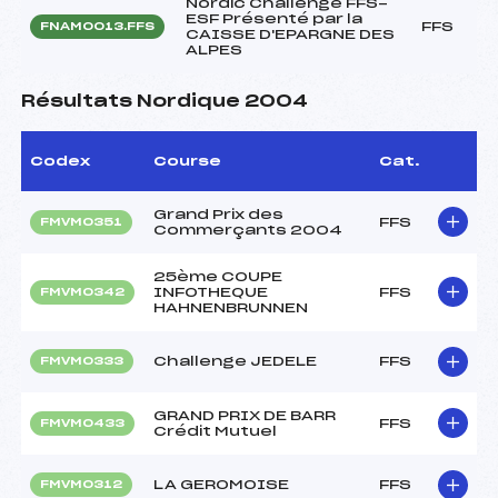
Nordic Challenge FFS-
ESF Présenté par la
FFS
FNAM0013.FFS
CAISSE D'EPARGNE DES
ALPES
Résultats Nordique 2004
Codex
Course
Cat.
Grand Prix des
FFS
FMVM0351
Commerçants 2004
25ème COUPE
INFOTHEQUE
FFS
FMVM0342
HAHNENBRUNNEN
Challenge JEDELE
FFS
FMVM0333
GRAND PRIX DE BARR
FFS
FMVM0433
Crédit Mutuel
LA GEROMOISE
FFS
FMVM0312