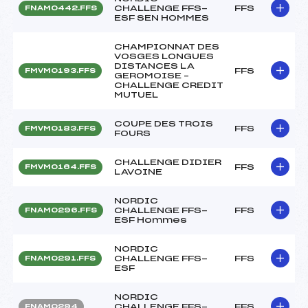
CHALLENGE FFS-
FFS
FNAM0442.FFS
ESF SEN HOMMES
CHAMPIONNAT DES
VOSGES LONGUES
DISTANCES LA
FFS
FMVM0193.FFS
GEROMOISE –
CHALLENGE CREDIT
MUTUEL
COUPE DES TROIS
FFS
FMVM0183.FFS
FOURS
CHALLENGE DIDIER
FFS
FMVM0164.FFS
LAVOINE
NORDIC
CHALLENGE FFS-
FFS
FNAM0296.FFS
ESF Hommes
NORDIC
CHALLENGE FFS-
FFS
FNAM0291.FFS
ESF
NORDIC
CHALLENGE FFS-
FFS
FNAM0294