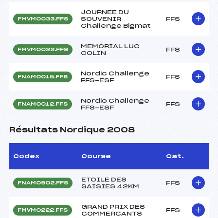
JOURNEE DU
SOUVENIR
FFS
FMVM0033.FFS
Challenge Bigmat
MEMORIAL LUC
FFS
FMVM0022.FFS
COLIN
Nordic Challenge
FFS
FNAM0015.FFS
FFS-ESF
Nordic Challenge
FFS
FNAM0012.FFS
FFS-ESF
Résultats Nordique 2008
Codex
Course
Cat.
ETOILE DES
FFS
FNAM0502.FFS
SAISIES 42KM
GRAND PRIX DES
FFS
FMVM0222.FFS
COMMERCANTS