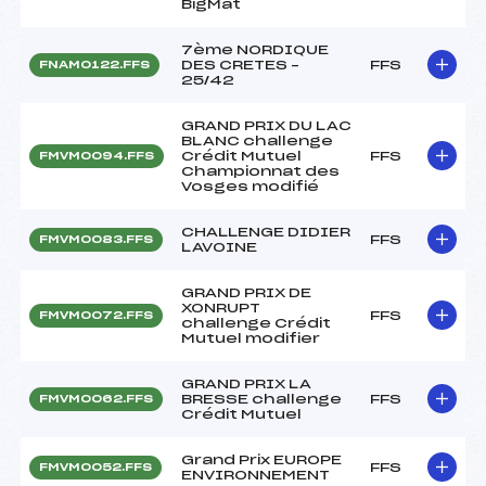
BigMat
7ème NORDIQUE
DES CRETES –
FFS
FNAM0122.FFS
25/42
GRAND PRIX DU LAC
BLANC challenge
Crédit Mutuel
FFS
FMVM0094.FFS
Championnat des
Vosges modifié
CHALLENGE DIDIER
FFS
FMVM0083.FFS
LAVOINE
GRAND PRIX DE
XONRUPT
FFS
FMVM0072.FFS
challenge Crédit
Mutuel modifier
GRAND PRIX LA
BRESSE challenge
FFS
FMVM0062.FFS
Crédit Mutuel
Grand Prix EUROPE
FFS
FMVM0052.FFS
ENVIRONNEMENT