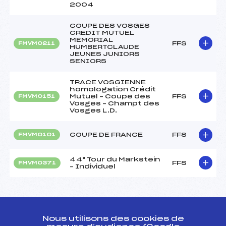
2004
COUPE DES VOSGES
CREDIT MUTUEL
MEMORIAL
FFS
FMVM0211
HUMBERTCLAUDE
JEUNES JUNIORS
SENIORS
TRACE VOSGIENNE
homologation Crédit
Mutuel – Coupe des
FFS
FMVM0151
Vosges – Champt des
Vosges L.D.
COUPE DE FRANCE
FFS
FMVM0101
44° Tour du Markstein
FFS
FMVM0371
– Individuel
Nous utilisons des cookies de