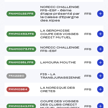
NORDIC CHALLENGE
FFS-ESF – 6ème
étape présenté par
FFS
FNAM0122.FFS
la Caisse d'Epargne
des Alpes
LA GEROMOISE
COUPE DES VOSGES
FFS
FMVM0453.FFS
CREDIT MUTUEL
NORDIC CHALLENGE
FFS
FNAM0075.FFS
FFS-ESF
LAMOURA MOUTHE
FFS
FNAM0351.FFS
FIS – LA
FFS
FRA2280
TRANSJURASSIENNE
LA NORDIQUE DES
FFS
FMVM0364
CRETES
COUPE DES VOSGES
DES CLUBS CREDIT
FFS
FMVM0343.FFS
MUTUEL GRAND PRIX