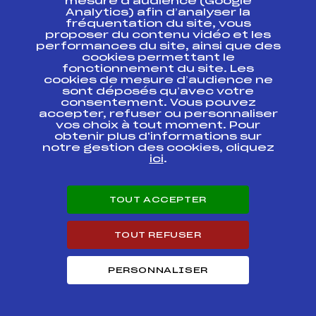
SUIVEZ
mesure d’audience (Google
Analytics) afin d’analyser la
fréquentation du site, vous
L'ACTU
proposer du contenu vidéo et les
performances du site, ainsi que des
cookies permettant le
fonctionnement du site. Les
Abonnez-vous à notre newsletter
cookies de mesure d’audience ne
sont déposés qu’avec votre
Recevez l’actualité de la FFS, des clubs et des Équipes
consentement. Vous pouvez
de France.
accepter, refuser ou personnaliser
vos choix à tout moment. Pour
obtenir plus d'informations sur
notre gestion des cookies, cliquez
ici
.
Inscription
TOUT ACCEPTER
En cliquant sur « inscription », j’autorise la FFS à utiliser mon
adresse email pour m’envoyer périodiquement la newsletter
de la FFS, qui peut contenir des offres commerciales et
TOUT REFUSER
promotionnelles de la FFS ou de ses partenaires. Pour plus
d’informations sur les modalités d’exercice de vos droits et
la gestion de vos données, cliquez
ici
PERSONNALISER