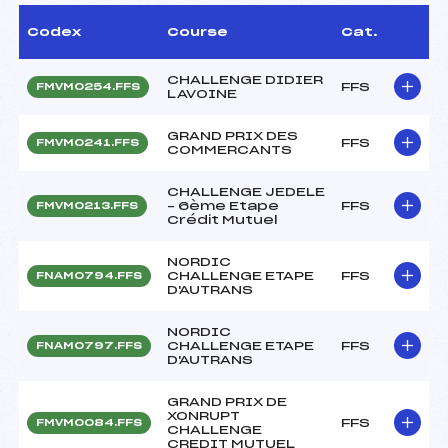
Codex
Course
Cat.
CHALLENGE DIDIER
FFS
FMVM0254.FFS
LAVOINE
GRAND PRIX DES
FFS
FMVM0241.FFS
COMMERCANTS
CHALLENGE JEDELE
– 6ème Etape
FFS
FMVM0213.FFS
Crédit Mutuel
NORDIC
CHALLENGE ETAPE
FFS
FNAM0794.FFS
D'AUTRANS
NORDIC
CHALLENGE ETAPE
FFS
FNAM0797.FFS
D'AUTRANS
GRAND PRIX DE
XONRUPT
FFS
FMVM0084.FFS
CHALLENGE
CREDIT MUTUEL