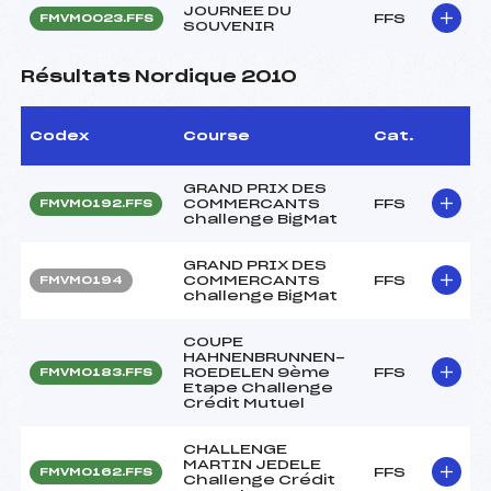
JOURNEE DU
FFS
FMVM0023.FFS
SOUVENIR
Résultats Nordique 2010
Codex
Course
Cat.
GRAND PRIX DES
COMMERCANTS
FFS
FMVM0192.FFS
challenge BigMat
GRAND PRIX DES
COMMERCANTS
FFS
FMVM0194
challenge BigMat
COUPE
HAHNENBRUNNEN-
ROEDELEN 9ème
FFS
FMVM0183.FFS
Etape Challenge
Crédit Mutuel
CHALLENGE
MARTIN JEDELE
FFS
FMVM0162.FFS
Challenge Crédit