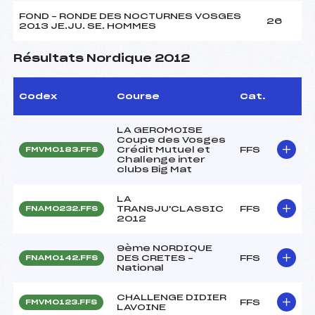
FOND – RONDE DES NOCTURNES VOSGES
26
2013 JE.JU. SE. HOMMES
Résultats Nordique 2012
Codex
Course
Cat.
LA GEROMOISE
Coupe des Vosges
Crédit Mutuel et
FFS
FMVM0183.FFS
Challenge inter
clubs Big Mat
LA
TRANSJU'CLASSIC
FFS
FNAM0232.FFS
2012
9ème NORDIQUE
DES CRETES –
FFS
FNAM0142.FFS
National
CHALLENGE DIDIER
FFS
FMVM0123.FFS
LAVOINE