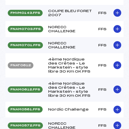
COUPE BLEU FORET
FFS
FMVM0143.FFS
2007
NORDIC
FFS
FNAM0703.FFS
CHALLENGE
NORDIC
FFS
FNAM0701.FFS
CHALLENGE
4ème Nordique
des Crêtes – Le
FFS
FNAT0612
Markstein – style
libre 30 Km OK FFS
4ème Nordique
des Crêtes – Le
FFS
FNAM0612.FFS
Markstein – style
libre 30 Km OK FFS
Nordic Challenge
FFS
FNAM0561.FFS
NORDIC
FFS
FNAM0572.FFS
CHALLENGE