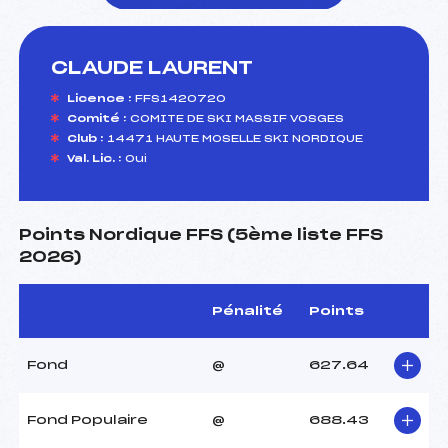
CLAUDE LAURENT
foi(s) le ski
Licence :
FFS1420720
Comité :
COMITE DE SKI MASSIF VOSGES
Club :
14471 HAUTE MOSELLE SKI NORDIQUE
Val. Lic. :
Oui
Points Nordique FFS (5ème liste FFS
2026)
Pénalité
Points
Fond
@
627.64
Fond Populaire
@
688.43