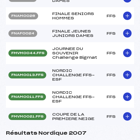
DAMES
FINALE SENIORS
FFS
FNAM0026
HOMMES
FINALE JEUNES
FFS
FNAF0024
JUNIORS DAMES
JOURNEE DU
SOUVENIR
FFS
FMVM0044.FFS
Challenge Bigmat
NORDIC
CHALLENGE FFS-
FFS
FNAM0013.FFS
ESF
NORDIC
CHALLENGE FFS-
FFS
FNAM0011.FFS
ESF
COUPE DE LA
FFS
FMVM0021.FFS
PREMIERE NEIGE
Résultats Nordique 2007