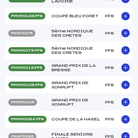
LAVOINE
COUPE BLEU FORET
FFS
FMVM0133.FFS
5ème NORDIQUE
FFS
FNAT0175
DES CRETES
5ème NORDIQUE
FFS
FNAM0175.FFS
DES CRETES
GRAND PRIX DE LA
FFS
FMVM0113.FFS
BRESSE
GRAND PRIX DE
FFS
FMVM0105.FFS
XONRUPT
GRAND PRIX DE
FFS
FMVM0103
XONRUPT
COUPE DE LA HASEL
FFS
FMVM0094.FFS
FINALE SENIORS
FFS
FNAF0025