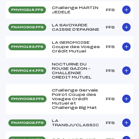
Challenge MARTIN
FFS
FMVM0216.FFS
JEDELE
LA SAVOYARDE
FFS
FNAM0302.FFS
CAISSE D'EPARGNE
LA GEROMOISE
Coupe des Vosges
FFS
FMVM0193.FFS
Crédit Mutuel
NOCTURNE DU
ROUGE GAZON –
FFS
FMVM0144.FFS
CHALLENGE
CREDIT MUTUEL
Challenge Gervais
Poirot Coupe des
Vosges Crédit
FFS
FMVM0082.FFS
Mutuel et
Challenge Big Mat
LA
FFS
FNAM0202.FFS
TRANSJU'CLASSIC