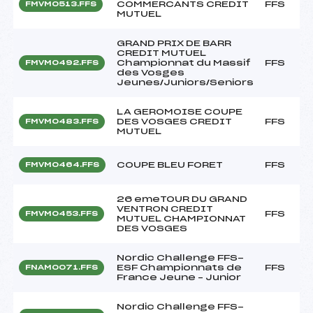
COMMERCANTS CREDIT
FFS
FMVM0513.FFS
MUTUEL
GRAND PRIX DE BARR
CREDIT MUTUEL
Championnat du Massif
FFS
FMVM0492.FFS
des Vosges
Jeunes/Juniors/Seniors
LA GEROMOISE COUPE
DES VOSGES CREDIT
FFS
FMVM0483.FFS
MUTUEL
COUPE BLEU FORET
FFS
FMVM0464.FFS
26 emeTOUR DU GRAND
VENTRON CREDIT
FFS
FMVM0453.FFS
MUTUEL CHAMPIONNAT
DES VOSGES
Nordic Challenge FFS-
ESF Championnats de
FFS
FNAM0071.FFS
France Jeune – Junior
Nordic Challenge FFS-