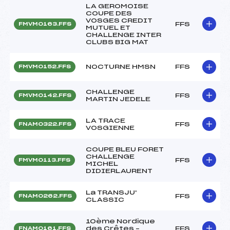
LA GEROMOISE
COUPE DES
VOSGES CREDIT
FFS
FMVM0163.FFS
MUTUEL ET
CHALLENGE INTER
CLUBS BIG MAT
NOCTURNE HMSN
FFS
FMVM0152.FFS
CHALLENGE
FFS
FMVM0142.FFS
MARTIN JEDELE
LA TRACE
FFS
FNAM0322.FFS
VOSGIENNE
COUPE BLEU FORET
CHALLENGE
FFS
FMVM0113.FFS
MICHEL
DIDIERLAURENT
La TRANSJU'
FFS
FNAM0262.FFS
CLASSIC
10ème Nordique
des Crêtes –
FFS
FNAM0161.FFS