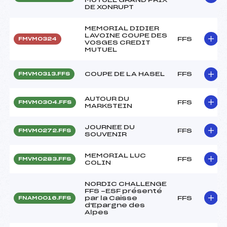
DE XONRUPT
MEMORIAL DIDIER
LAVOINE COUPE DES
FFS
FMVM0324
VOSGES CREDIT
MUTUEL
COUPE DE LA HASEL
FFS
FMVM0313.FFS
AUTOUR DU
FFS
FMVM0304.FFS
MARKSTEIN
JOURNEE DU
FFS
FMVM0272.FFS
SOUVENIR
MEMORIAL LUC
FFS
FMVM0283.FFS
COLIN
NORDIC CHALLENGE
FFS -ESF présenté
par la Caisse
FFS
FNAM0016.FFS
d'Epargne des
Alpes