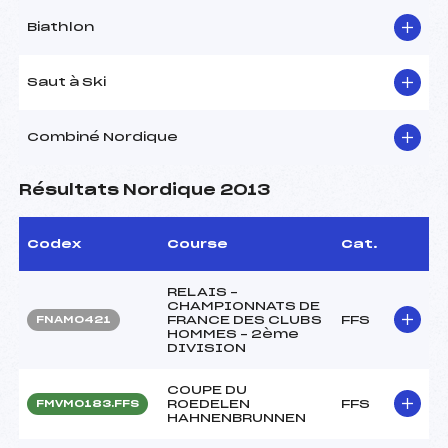
Biathlon
Saut à Ski
Combiné Nordique
Résultats Nordique 2013
Codex
Course
Cat.
RELAIS –
CHAMPIONNATS DE
FRANCE DES CLUBS
FFS
FNAM0421
HOMMES – 2ème
DIVISION
COUPE DU
ROEDELEN
FFS
FMVM0183.FFS
HAHNENBRUNNEN