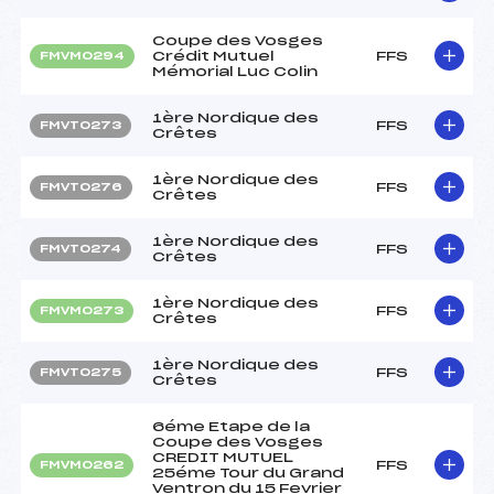
Coupe des Vosges
Crédit Mutuel
FFS
FMVM0294
Mémorial Luc Colin
1ère Nordique des
FFS
FMVT0273
Crêtes
1ère Nordique des
FFS
FMVT0276
Crêtes
1ère Nordique des
FFS
FMVT0274
Crêtes
1ère Nordique des
FFS
FMVM0273
Crêtes
1ère Nordique des
FFS
FMVT0275
Crêtes
6éme Etape de la
Coupe des Vosges
CREDIT MUTUEL
FFS
FMVM0262
25éme Tour du Grand
Ventron du 15 Fevrier