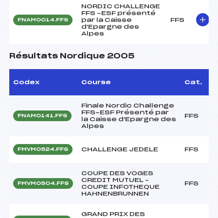
NORDIC CHALLENGE
FFS -ESF présenté
par la Caisse
FFS
FNAM0014.FFS
d'Epargne des
Alpes
Résultats Nordique 2005
Codex
Course
Cat.
Finale Nordic Challenge
FFS-ESF Présenté par
FFS
FNAM0141.FFS
la Caisse d'Epargne des
Alpes
CHALLENGE JEDELE
FFS
FMVM0524.FFS
COUPE DES VOGES
CREDIT MUTUEL –
FFS
FMVM0504.FFS
COUPE INFOTHEQUE
HAHNENBRUNNEN
GRAND PRIX DES