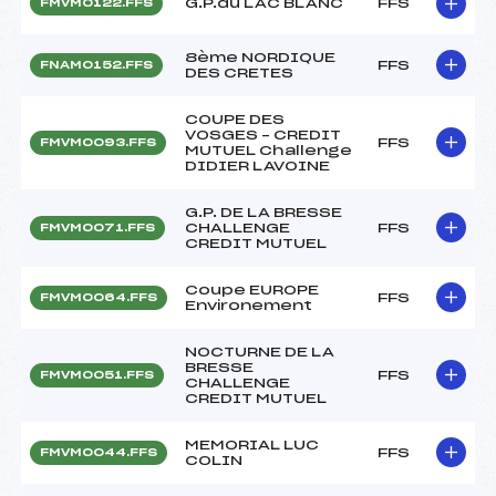
G.P.du LAC BLANC
FFS
FMVM0122.FFS
8ème NORDIQUE
FFS
FNAM0152.FFS
DES CRETES
COUPE DES
VOSGES – CREDIT
FFS
FMVM0093.FFS
MUTUEL Challenge
DIDIER LAVOINE
G.P. DE LA BRESSE
CHALLENGE
FFS
FMVM0071.FFS
CREDIT MUTUEL
Coupe EUROPE
FFS
FMVM0064.FFS
Environement
NOCTURNE DE LA
BRESSE
FFS
FMVM0051.FFS
CHALLENGE
CREDIT MUTUEL
MEMORIAL LUC
FFS
FMVM0044.FFS
COLIN