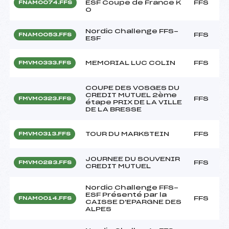
ESF Coupe de France K
FFS
FNAM0074.FFS
O
Nordic Challenge FFS-
FFS
FNAM0053.FFS
ESF
MEMORIAL LUC COLIN
FFS
FMVM0333.FFS
C0UPE DES VOSGES DU
CREDIT MUTUEL 2ème
FFS
FMVM0323.FFS
étape PRIX DE LA VILLE
DE LA BRESSE
TOUR DU MARKSTEIN
FFS
FMVM0313.FFS
JOURNEE DU SOUVENIR
FFS
FMVM0283.FFS
CREDIT MUTUEL
Nordic Challenge FFS-
ESF Présenté par la
FFS
FNAM0014.FFS
CAISSE D'EPARGNE DES
ALPES