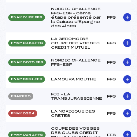
NORDIC CHALLENGE
FFS-ESF – 6ème
étape présenté par
FFS
FNAM0122.FFS
la Caisse d'Epargne
des Alpes
LA GEROMOISE
COUPE DES VOSGES
FFS
FMVM0453.FFS
CREDIT MUTUEL
NORDIC CHALLENGE
FFS
FNAM0075.FFS
FFS-ESF
LAMOURA MOUTHE
FFS
FNAM0351.FFS
FIS – LA
FFS
FRA2280
TRANSJURASSIENNE
LA NORDIQUE DES
FFS
FMVM0364
CRETES
COUPE DES VOSGES
DES CLUBS CREDIT
FFS
FMVM0343.FFS
MUTUEL GRAND PRIX