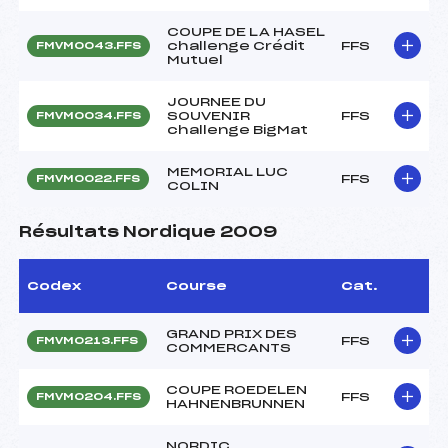
COUPE DE LA HASEL
challenge Crédit
FFS
FMVM0043.FFS
Mutuel
JOURNEE DU
SOUVENIR
FFS
FMVM0034.FFS
challenge BigMat
MEMORIAL LUC
FFS
FMVM0022.FFS
COLIN
Résultats Nordique 2009
Codex
Course
Cat.
GRAND PRIX DES
FFS
FMVM0213.FFS
COMMERCANTS
COUPE ROEDELEN
FFS
FMVM0204.FFS
HAHNENBRUNNEN
NORDIC