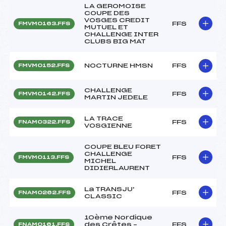
LA GEROMOISE
COUPE DES
VOSGES CREDIT
FFS
FMVM0163.FFS
MUTUEL ET
CHALLENGE INTER
CLUBS BIG MAT
NOCTURNE HMSN
FFS
FMVM0152.FFS
CHALLENGE
FFS
FMVM0142.FFS
MARTIN JEDELE
LA TRACE
FFS
FNAM0322.FFS
VOSGIENNE
COUPE BLEU FORET
CHALLENGE
FFS
FMVM0113.FFS
MICHEL
DIDIERLAURENT
La TRANSJU'
FFS
FNAM0262.FFS
CLASSIC
10ème Nordique
des Crêtes –
FFS
FNAM0161.FFS