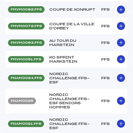
COUPE DE XONRUPT
FFS
FMVM0082.FFS
COUPE DE LA VILLE
FFS
FMVM0072.FFS
D'ORBEY
AU TOUR DU
FFS
FMVM0063.FFS
MARSTEIN
KO SPRINT
FFS
FMVM0051.FFS
MARKSTEIN
NORDIC
CHALLENGE FFS-
FFS
FNAM0024.FFS
ESF
NORDIC
CHALLENGE FFS-
FFS
FNAM0025
ESF SENIORS
HOMMES
NORDIC
CHALLENGE FFS-
FFS
FNAM0021.FFS
ESF