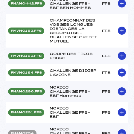
CHALLENGE FFS-
FFS
FNAM0442.FFS
ESF SEN HOMMES
CHAMPIONNAT DES
VOSGES LONGUES
DISTANCES LA
FFS
FMVM0193.FFS
GEROMOISE –
CHALLENGE CREDIT
MUTUEL
COUPE DES TROIS
FFS
FMVM0183.FFS
FOURS
CHALLENGE DIDIER
FFS
FMVM0164.FFS
LAVOINE
NORDIC
CHALLENGE FFS-
FFS
FNAM0296.FFS
ESF Hommes
NORDIC
CHALLENGE FFS-
FFS
FNAM0291.FFS
ESF
NORDIC
CHALLENGE FFS-
FFS
FNAM0294