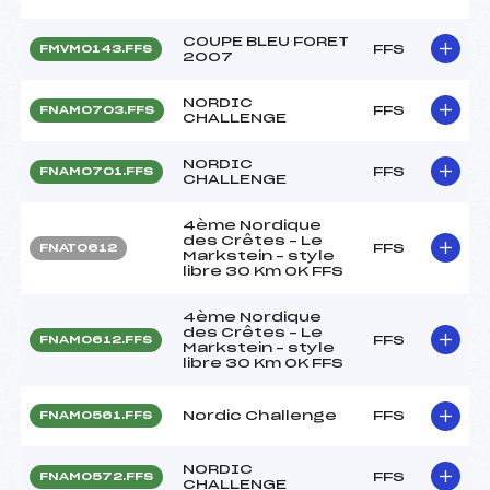
COUPE BLEU FORET
FFS
FMVM0143.FFS
2007
NORDIC
FFS
FNAM0703.FFS
CHALLENGE
NORDIC
FFS
FNAM0701.FFS
CHALLENGE
4ème Nordique
des Crêtes – Le
FFS
FNAT0612
Markstein – style
libre 30 Km OK FFS
4ème Nordique
des Crêtes – Le
FFS
FNAM0612.FFS
Markstein – style
libre 30 Km OK FFS
Nordic Challenge
FFS
FNAM0561.FFS
NORDIC
FFS
FNAM0572.FFS
CHALLENGE