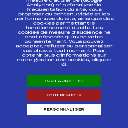
SUIVEZ
mesure d’audience (Google
Analytics) afin d’analyser la
fréquentation du site, vous
L'ACTU
proposer du contenu vidéo et les
performances du site, ainsi que des
cookies permettant le
fonctionnement du site. Les
Abonnez-vous à notre newsletter
cookies de mesure d’audience ne
sont déposés qu’avec votre
Recevez l’actualité de la FFS, des clubs et des Équipes
consentement. Vous pouvez
de France.
accepter, refuser ou personnaliser
vos choix à tout moment. Pour
obtenir plus d'informations sur
notre gestion des cookies, cliquez
ici
.
Inscription
TOUT ACCEPTER
En cliquant sur « inscription », j’autorise la FFS à utiliser mon
adresse email pour m’envoyer périodiquement la newsletter
de la FFS, qui peut contenir des offres commerciales et
TOUT REFUSER
promotionnelles de la FFS ou de ses partenaires. Pour plus
d’informations sur les modalités d’exercice de vos droits et
la gestion de vos données, cliquez
ici
PERSONNALISER