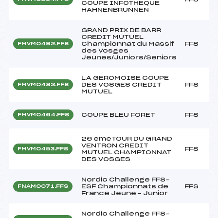
COUPE INFOTHEQUE
HAHNENBRUNNEN
GRAND PRIX DE BARR
CREDIT MUTUEL
Championnat du Massif
FFS
FMVM0492.FFS
des Vosges
Jeunes/Juniors/Seniors
LA GEROMOISE COUPE
DES VOSGES CREDIT
FFS
FMVM0483.FFS
MUTUEL
COUPE BLEU FORET
FFS
FMVM0464.FFS
26 emeTOUR DU GRAND
VENTRON CREDIT
FFS
FMVM0453.FFS
MUTUEL CHAMPIONNAT
DES VOSGES
Nordic Challenge FFS-
ESF Championnats de
FFS
FNAM0071.FFS
France Jeune – Junior
Nordic Challenge FFS-