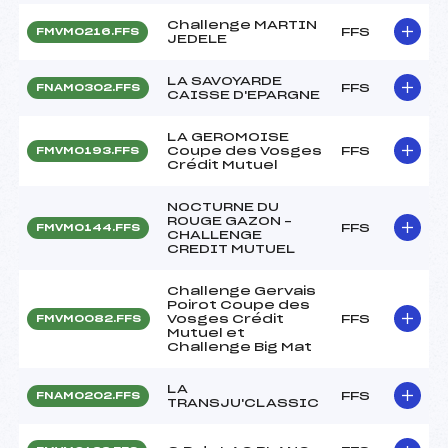
Challenge MARTIN
FFS
FMVM0216.FFS
JEDELE
LA SAVOYARDE
FFS
FNAM0302.FFS
CAISSE D'EPARGNE
LA GEROMOISE
Coupe des Vosges
FFS
FMVM0193.FFS
Crédit Mutuel
NOCTURNE DU
ROUGE GAZON –
FFS
FMVM0144.FFS
CHALLENGE
CREDIT MUTUEL
Challenge Gervais
Poirot Coupe des
Vosges Crédit
FFS
FMVM0082.FFS
Mutuel et
Challenge Big Mat
LA
FFS
FNAM0202.FFS
TRANSJU'CLASSIC