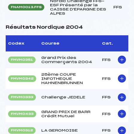
Nordic Challenge FFS-
ESF Présenté par la
FFS
FNAM0013.FFS
CAISSE D'EPARGNE DES
ALPES
Résultats Nordique 2004
Codex
Course
Cat.
Grand Prix des
FFS
FMVM0351
Commerçants 2004
25ème COUPE
INFOTHEQUE
FFS
FMVM0342
HAHNENBRUNNEN
Challenge JEDELE
FFS
FMVM0333
GRAND PRIX DE BARR
FFS
FMVM0433
Crédit Mutuel
LA GEROMOISE
FFS
FMVM0312