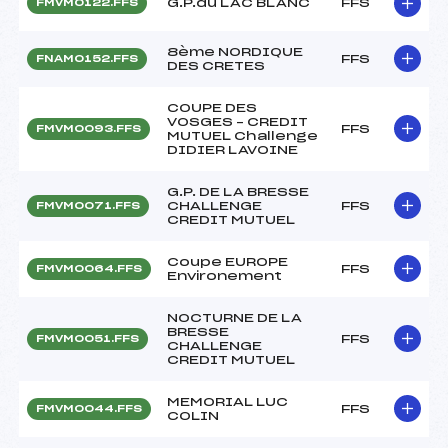
G.P.du LAC BLANC
FFS
FMVM0122.FFS
8ème NORDIQUE
FFS
FNAM0152.FFS
DES CRETES
COUPE DES
VOSGES – CREDIT
FFS
FMVM0093.FFS
MUTUEL Challenge
DIDIER LAVOINE
G.P. DE LA BRESSE
CHALLENGE
FFS
FMVM0071.FFS
CREDIT MUTUEL
Coupe EUROPE
FFS
FMVM0064.FFS
Environement
NOCTURNE DE LA
BRESSE
FFS
FMVM0051.FFS
CHALLENGE
CREDIT MUTUEL
MEMORIAL LUC
FFS
FMVM0044.FFS
COLIN