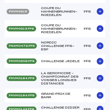
COUPE DU
HAHNENBRUNNEN-
FFS
FMVM0215
ROEDELEN
COUPE DU
HAHNENBRUNNEN-
FFS
FMVM0213.FFS
ROEDELEN
NORDIC
CHALLENGE FFS-
FFS
FNAM0472.FFS
ESF
CHALLENGE JEDELE
FFS
FMVM0202.FFS
LA GEROMOISE –
CHAMPIONNAT DES
FFS
FMVM0184.FFS
VOSGES LONGUES
DISTANCES
GRAND PRIX DE
FFS
FMVM0164.FFS
BARR
CHALLENGE DIDIER
FFS
FMVM0143.FFS