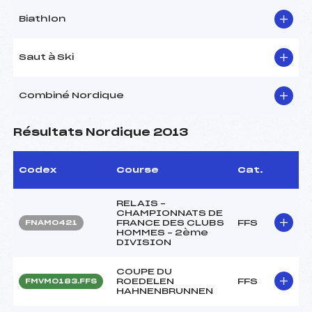
Biathlon
Saut à Ski
Combiné Nordique
Résultats Nordique 2013
Codex
Course
Cat.
RELAIS –
CHAMPIONNATS DE
FRANCE DES CLUBS
FFS
FNAM0421
HOMMES – 2ème
DIVISION
COUPE DU
ROEDELEN
FFS
FMVM0183.FFS
HAHNENBRUNNEN