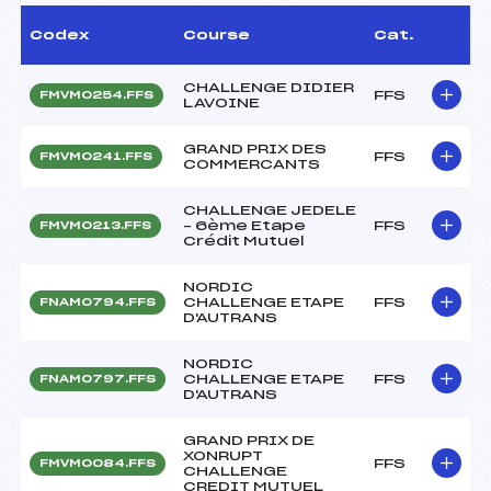
Codex
Course
Cat.
CHALLENGE DIDIER
FFS
FMVM0254.FFS
LAVOINE
GRAND PRIX DES
FFS
FMVM0241.FFS
COMMERCANTS
CHALLENGE JEDELE
– 6ème Etape
FFS
FMVM0213.FFS
Crédit Mutuel
NORDIC
CHALLENGE ETAPE
FFS
FNAM0794.FFS
D'AUTRANS
NORDIC
CHALLENGE ETAPE
FFS
FNAM0797.FFS
D'AUTRANS
GRAND PRIX DE
XONRUPT
FFS
FMVM0084.FFS
CHALLENGE
CREDIT MUTUEL