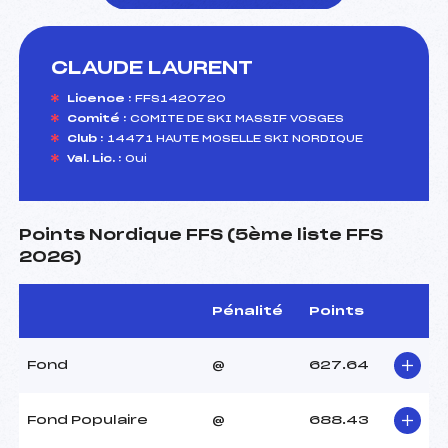
CLAUDE LAURENT
foi(s) le ski
Licence :
FFS1420720
Comité :
COMITE DE SKI MASSIF VOSGES
Club :
14471 HAUTE MOSELLE SKI NORDIQUE
Val. Lic. :
Oui
Points Nordique FFS (5ème liste FFS
2026)
Pénalité
Points
Fond
@
627.64
Fond Populaire
@
688.43