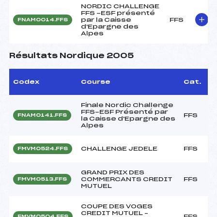
NORDIC CHALLENGE
FFS -ESF présenté
par la Caisse
FFS
FNAM0014.FFS
d'Epargne des
Alpes
Résultats Nordique 2005
Codex
Course
Cat.
Finale Nordic Challenge
FFS-ESF Présenté par
FFS
FNAM0141.FFS
la Caisse d'Epargne des
Alpes
CHALLENGE JEDELE
FFS
FMVM0524.FFS
GRAND PRIX DES
COMMERCANTS CREDIT
FFS
FMVM0513.FFS
MUTUEL
COUPE DES VOGES
CREDIT MUTUEL –
FFS
FMVM0504.FFS