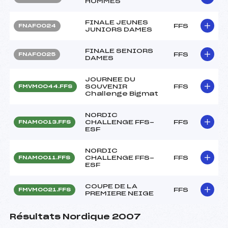
HOMMES
FINALE JEUNES
FFS
FNAF0024
JUNIORS DAMES
FINALE SENIORS
FFS
FNAF0025
DAMES
JOURNEE DU
SOUVENIR
FFS
FMVM0044.FFS
Challenge Bigmat
NORDIC
CHALLENGE FFS-
FFS
FNAM0013.FFS
ESF
NORDIC
CHALLENGE FFS-
FFS
FNAM0011.FFS
ESF
COUPE DE LA
FFS
FMVM0021.FFS
PREMIERE NEIGE
Résultats Nordique 2007