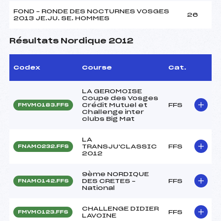
FOND – RONDE DES NOCTURNES VOSGES
26
2013 JE.JU. SE. HOMMES
Résultats Nordique 2012
Codex
Course
Cat.
LA GEROMOISE
Coupe des Vosges
Crédit Mutuel et
FFS
FMVM0183.FFS
Challenge inter
clubs Big Mat
LA
TRANSJU'CLASSIC
FFS
FNAM0232.FFS
2012
9ème NORDIQUE
DES CRETES –
FFS
FNAM0142.FFS
National
CHALLENGE DIDIER
FFS
FMVM0123.FFS
LAVOINE