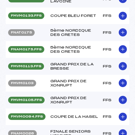
LAVOINE
COUPE BLEU FORET
FFS
FMVM0133.FFS
5ème NORDIQUE
FFS
FNAT0175
DES CRETES
5ème NORDIQUE
FFS
FNAM0175.FFS
DES CRETES
GRAND PRIX DE LA
FFS
FMVM0113.FFS
BRESSE
GRAND PRIX DE
FFS
FMVM0103
XONRUPT
GRAND PRIX DE
FFS
FMVM0105.FFS
XONRUPT
COUPE DE LA HASEL
FFS
FMVM0094.FFS
FINALE SENIORS
FFS
FNAM0026