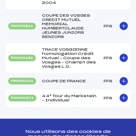
2004
COUPE DES VOSGES
CREDIT MUTUEL
MEMORIAL
FFS
FMVM0211
HUMBERTCLAUDE
JEUNES JUNIORS
SENIORS
TRACE VOSGIENNE
homologation Crédit
Mutuel – Coupe des
FFS
FMVM0151
Vosges – Champt des
Vosges L.D.
COUPE DE FRANCE
FFS
FMVM0101
44° Tour du Markstein
FFS
FMVM0371
– Individuel
Nous utilisons des cookies de