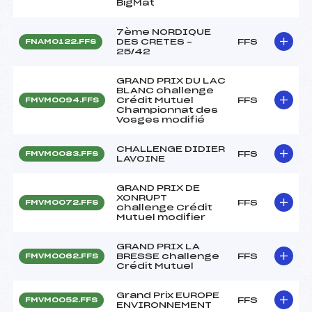
BigMat
7ème NORDIQUE
DES CRETES –
FFS
FNAM0122.FFS
25/42
GRAND PRIX DU LAC
BLANC challenge
Crédit Mutuel
FFS
FMVM0094.FFS
Championnat des
Vosges modifié
CHALLENGE DIDIER
FFS
FMVM0083.FFS
LAVOINE
GRAND PRIX DE
XONRUPT
FFS
FMVM0072.FFS
challenge Crédit
Mutuel modifier
GRAND PRIX LA
BRESSE challenge
FFS
FMVM0062.FFS
Crédit Mutuel
Grand Prix EUROPE
FFS
FMVM0052.FFS
ENVIRONNEMENT