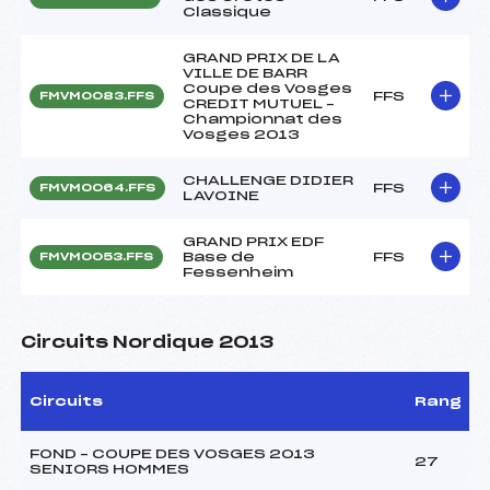
Classique
GRAND PRIX DE LA
VILLE DE BARR
Coupe des Vosges
FFS
FMVM0083.FFS
CREDIT MUTUEL –
Championnat des
Vosges 2013
CHALLENGE DIDIER
FFS
FMVM0064.FFS
LAVOINE
GRAND PRIX EDF
Base de
FFS
FMVM0053.FFS
Fessenheim
Circuits Nordique 2013
Circuits
Rang
FOND – COUPE DES VOSGES 2013
27
SENIORS HOMMES