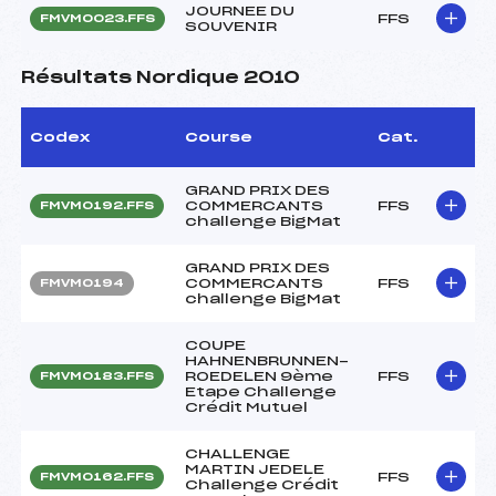
JOURNEE DU
FFS
FMVM0023.FFS
SOUVENIR
Résultats Nordique 2010
Codex
Course
Cat.
GRAND PRIX DES
COMMERCANTS
FFS
FMVM0192.FFS
challenge BigMat
GRAND PRIX DES
COMMERCANTS
FFS
FMVM0194
challenge BigMat
COUPE
HAHNENBRUNNEN-
ROEDELEN 9ème
FFS
FMVM0183.FFS
Etape Challenge
Crédit Mutuel
CHALLENGE
MARTIN JEDELE
FFS
FMVM0162.FFS
Challenge Crédit