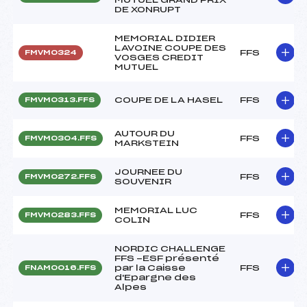
DE XONRUPT
MEMORIAL DIDIER
LAVOINE COUPE DES
FFS
FMVM0324
VOSGES CREDIT
MUTUEL
COUPE DE LA HASEL
FFS
FMVM0313.FFS
AUTOUR DU
FFS
FMVM0304.FFS
MARKSTEIN
JOURNEE DU
FFS
FMVM0272.FFS
SOUVENIR
MEMORIAL LUC
FFS
FMVM0283.FFS
COLIN
NORDIC CHALLENGE
FFS -ESF présenté
par la Caisse
FFS
FNAM0016.FFS
d'Epargne des
Alpes