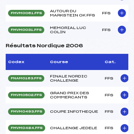
AUTOUR DU
FFS
FMVM0061.FFS
MARKSTEIN OK FFS
MEMORIAL LUC
FFS
FMVM0031.FFS
COLIN
Résultats Nordique 2006
Codex
Course
Cat.
FINALE NORDIC
FFS
FNAM0163.FFS
CHALLENGE
GRAND PRIX DES
FFS
FMVM0502.FFS
COMMERCANTS
COUPE INFOTHEQUE
FFS
FMVM0493.FFS
CHALLENGE JEDELE
FFS
FMVM0484.FFS