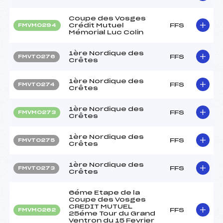
Coupe des Vosges
Crédit Mutuel
FFS
FMVM0294
Mémorial Luc Colin
1ère Nordique des
FFS
FMVT0276
Crêtes
1ère Nordique des
FFS
FMVT0274
Crêtes
1ère Nordique des
FFS
FMVM0273
Crêtes
1ère Nordique des
FFS
FMVT0275
Crêtes
1ère Nordique des
FFS
FMVT0273
Crêtes
6éme Etape de la
Coupe des Vosges
CREDIT MUTUEL
FFS
FMVM0262
25éme Tour du Grand
Ventron du 15 Fevrier