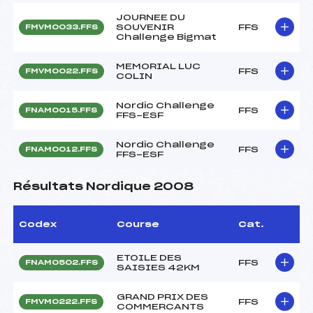
JOURNEE DU
SOUVENIR
FFS
FMVM0033.FFS
Challenge Bigmat
MEMORIAL LUC
FFS
FMVM0022.FFS
COLIN
Nordic Challenge
FFS
FNAM0015.FFS
FFS-ESF
Nordic Challenge
FFS
FNAM0012.FFS
FFS-ESF
Résultats Nordique 2008
Codex
Course
Cat.
ETOILE DES
FFS
FNAM0502.FFS
SAISIES 42KM
GRAND PRIX DES
FFS
FMVM0222.FFS
COMMERCANTS