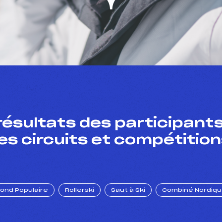
résultats des participants
es circuits et compétition
Fond Populaire
Rollerski
Saut à Ski
Combiné Nordiq