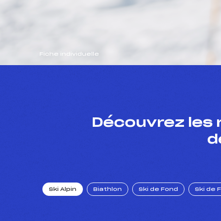
Fiche individuelle
Découvrez les 
d
Ski Alpin
Biathlon
Ski de Fond
Ski de 