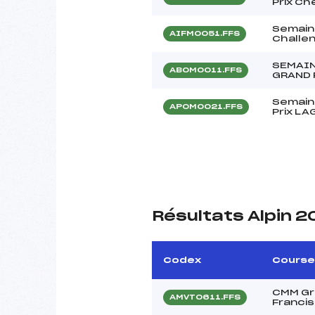
Prix Ch
Semain
AIFM0051.FFS
Challe
SEMAIN
ABOM0011.FFS
GRAND 
Semain
APOM0021.FFS
Prix L
Résultats Alpin 
Codex
Course
CMM Gr
AMVT0611.FFS
Francis