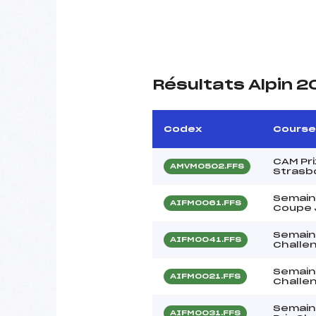
Résultats Alpin 
Codex
Course
CAM Pri
AMVM0502.FFS
Strasb
Semain
AIFM0061.FFS
Coupe 
Semain
AIFM0041.FFS
Challe
Semain
AIFM0021.FFS
Challe
Semain
AIFM0031.FFS