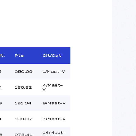
lt.
Pts
Clt/Cat
5
250.29
1/Mast-V
4/Mast-
4
186.82
V
9
191.34
9/Mast-V
1
199.07
7/Mast-V
14/Mast-
6
273.41