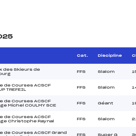
2025
Cat.
Discipline
C
x des Skieurs de
FFS
Slalom
1
ourg
e de Courses ACSCF
FFS
Slalom
1
JP TREFEIL
e de Courses ACSCF
FFS
Géant
1
nge Michel COULMY SCE
e de Courses ACSCF
FFS
Slalom
2
nge Christophe Raynal
e de Courses ACSCF Grand
FFS
Super G
3