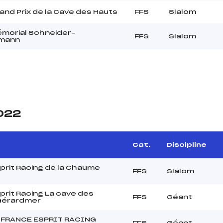
nd Prix de la Cave des Hauts
FFS
Slalom
morial Schneider-
FFS
Slalom
mann
2022
Cat.
Discipline
prit Racing de la Chaume
FFS
Slalom
rit Racing La cave des
FFS
Géant
Gérardmer
 FRANCE ESPRIT RACING
FFS
Géant