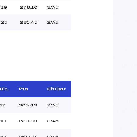
19
278.16
3/A5
25
281.45
2/A5
Clt.
Pts
Clt/Cat
17
305.43
7/A5
10
280.99
3/A5
10
351.03
2/A5