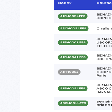
Codex
Course
SEMAIN
AIFM0051.FFS
SCPO C
Challe
APOM0031.FFS
SEMAIN
USCORG
AIFM0061.FFS
TREFEI
SEMAIN
AIFM0041.FFS
SCE Ch
SEMAIN
CSCP G
AIFM0031
Paris
SEMAIN
ASCO C
AIFM0021.FFS
RAYNAL
semain
ABOM0011.FFS
prix de l