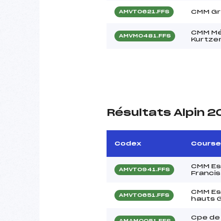
CMM Gra
AMVT0621.FFS
CMM Mé
AMVM0481.FFS
Kurtze
Résultats Alpin 
Codex
Course
CMM Es
AMVT0941.FFS
Francis
CMM Esp
AMVT0651.FFS
hauts 
Cpe de
AMAM0051.FFS