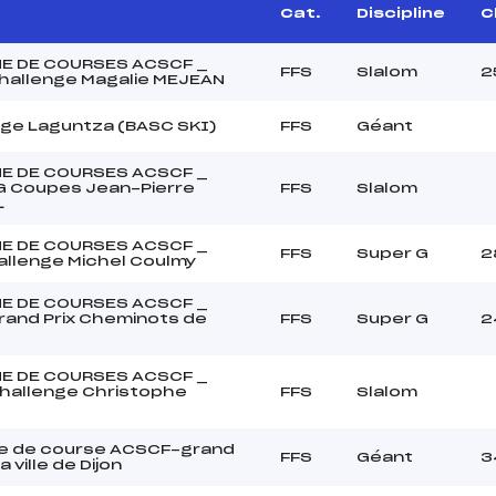
Cat.
Discipline
C
E DE COURSES ACSCF _
FFS
Slalom
2
hallenge Magalie MEJEAN
nge Laguntza (BASC SKI)
FFS
Géant
E DE COURSES ACSCF _
 Coupes Jean-Pierre
FFS
Slalom
L
E DE COURSES ACSCF _
FFS
Super G
2
allenge Michel Coulmy
E DE COURSES ACSCF _
rand Prix Cheminots de
FFS
Super G
2
E DE COURSES ACSCF _
hallenge Christophe
FFS
Slalom
e de course ACSCF-grand
FFS
Géant
3
a ville de Dijon