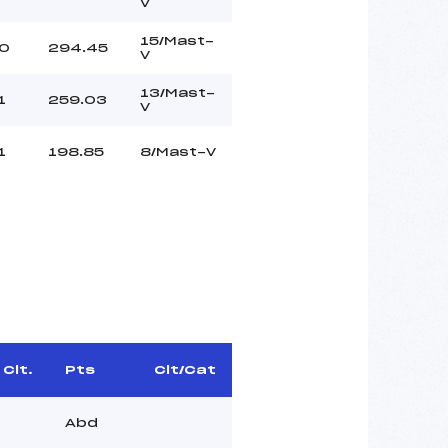
V
15/Mast-
0
294.45
V
13/Mast-
1
259.03
V
1
198.85
8/Mast-V
Clt.
Pts
Clt/Cat
Abd