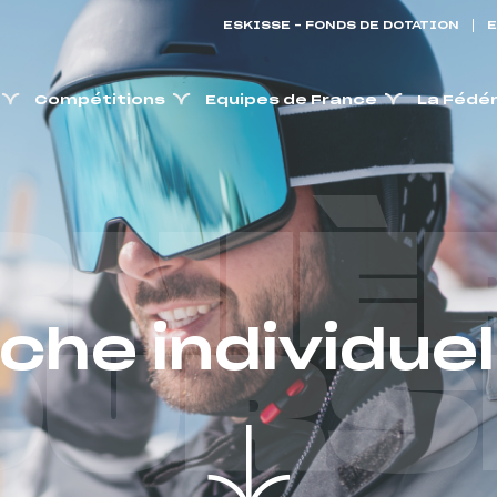
ESKISSE – FONDS DE DOTATION
E
Compétitions
Equipes de France
La Fédé
RNIÈ
iche individuel
OURS