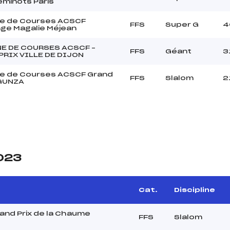
eminots Paris
e de Courses ACSCF
FFS
Super G
4
nge Magalie Méjean
E DE COURSES ACSCF –
FFS
Géant
3
PRIX VILLE DE DIJON
e de Courses ACSCF Grand
FFS
Slalom
2
AGUNZA
2023
Cat.
Discipline
and Prix de la Chaume
FFS
Slalom