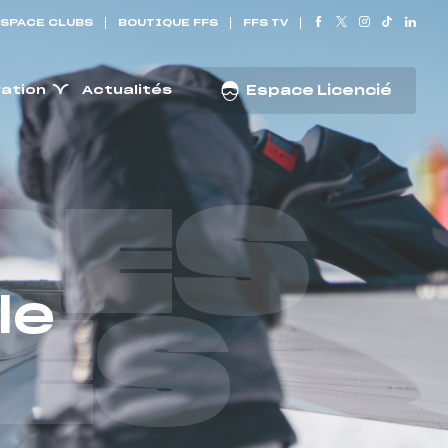
SPACE CLUBS
BOUTIQUE FFS
FFS TV
ration
Actualités
Espace Licencié
RES
le
ES