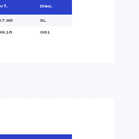
rf.
Disc.
07.95
SL
99.16
GS1