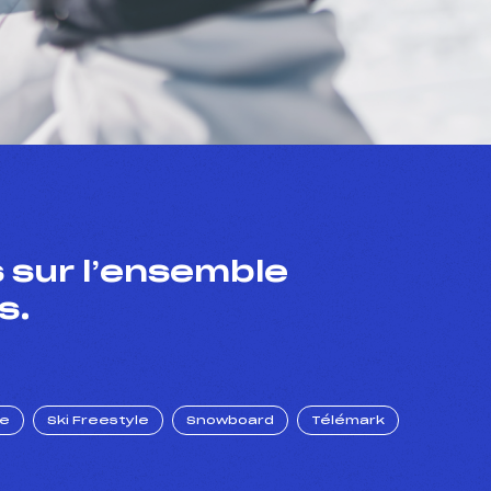
 sur l’ensemble
s.
ue
Ski Freestyle
Snowboard
Télémark