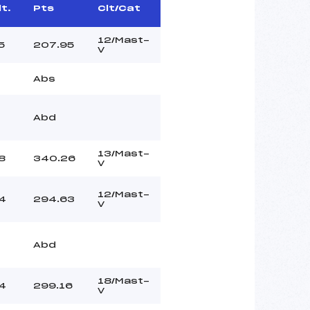
lt.
Pts
Clt/Cat
12/Mast-
5
207.95
V
Abs
Abd
13/Mast-
8
340.26
V
12/Mast-
4
294.63
V
Abd
18/Mast-
4
299.16
V