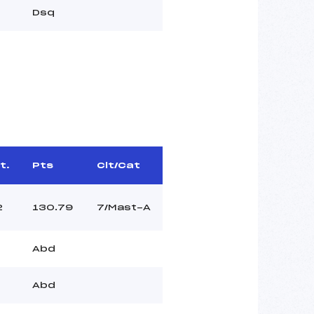
Dsq
t.
Pts
Clt/Cat
2
130.79
7/Mast-A
Abd
Abd