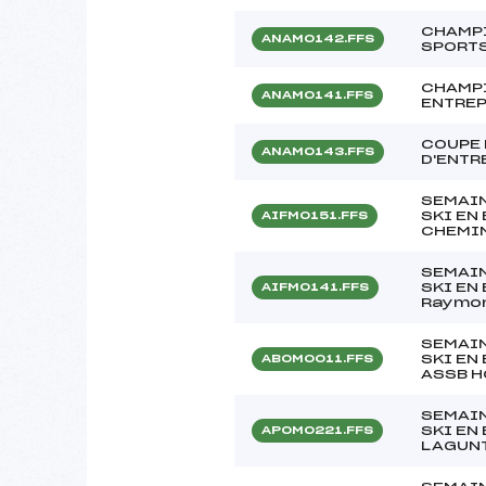
CHAMPI
ANAM0142.FFS
SPORTS
CHAMPI
ANAM0141.FFS
ENTREP
COUPE 
ANAM0143.FFS
D'ENTR
SEMAIN
SKI EN
AIFM0151.FFS
CHEMIN
SEMAIN
SKI EN
AIFM0141.FFS
Raymon
SEMAIN
SKI EN
ABOM0011.FFS
ASSB 
SEMAIN
SKI EN
APOM0221.FFS
LAGUNT