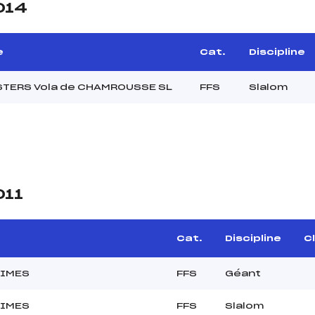
014
e
Cat.
Discipline
STERS Vola de CHAMROUSSE SL
FFS
Slalom
011
e
Cat.
Discipline
Cl
NIMES
FFS
Géant
NIMES
FFS
Slalom