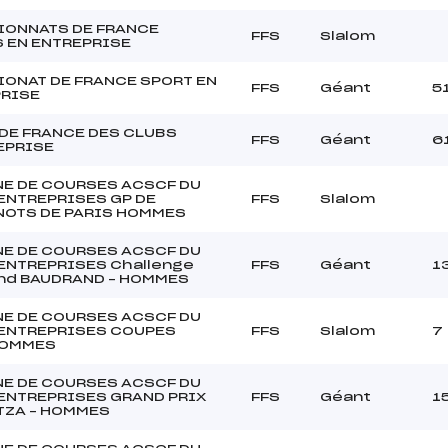
ONNATS DE FRANCE
FFS
Slalom
 EN ENTREPRISE
ONAT DE FRANCE SPORT EN
FFS
Géant
5
RISE
DE FRANCE DES CLUBS
FFS
Géant
6
EPRISE
E DE COURSES ACSCF DU
 ENTREPRISES GP DE
FFS
Slalom
OTS DE PARIS HOMMES
E DE COURSES ACSCF DU
 ENTREPRISES Challenge
FFS
Géant
1
d BAUDRAND – HOMMES
E DE COURSES ACSCF DU
 ENTREPRISES COUPES
FFS
Slalom
7
HOMMES
E DE COURSES ACSCF DU
 ENTREPRISES GRAND PRIX
FFS
Géant
1
ZA – HOMMES