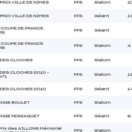
PRIX VILLE DE NIMES
FFS
Slalom
1
PRIX VILLE DE NIMES
FFS
Géant
1
 COUPE DE FRANCE
FFS
Géant
RS
 COUPE DE FRANCE
FFS
Slalom
4
RS
 DES CLOCHES
FFS
Slalom
DES CLOCHES 2010 –
FFS
Slalom
1
n°1
DES CLOCHES 2010
FFS
Géant
1
ENGE BOULET
FFS
Slalom
ENGE FESSAGUET
FFS
Géant
9
Prix des AILLONS Mémorial
FFS
Slalom