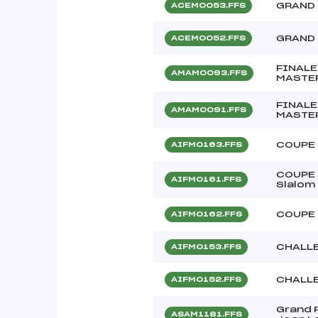
GRAND 
ACEM0053.FFS
GRAND 
ACEM0052.FFS
FINALE
AMAM0093.FFS
MASTE
FINALE
AMAM0091.FFS
MASTE
COUPE
AIFM0163.FFS
COUPE 
AIFM0161.FFS
Slalom 
COUPE 
AIFM0162.FFS
CHALL
AIFM0153.FFS
CHALL
AIFM0152.FFS
Grand 
ASAM1181.FFS