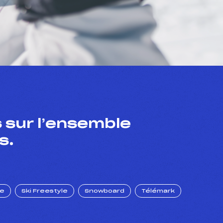
 sur l’ensemble
s.
ue
Ski Freestyle
Snowboard
Télémark