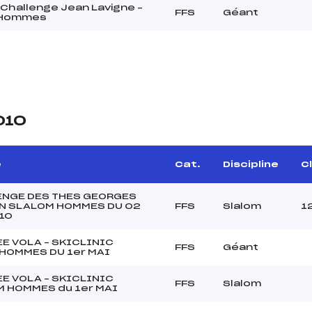
Challenge Jean Lavigne –
FFS
Géant
 Hommes
010
e
Cat.
Discipline
Cl
NGE DES THES GEORGES
N SLALOM HOMMES DU 02
FFS
Slalom
1
10
E VOLA – SKICLINIC
FFS
Géant
HOMMES DU 1er MAI
E VOLA – SKICLINIC
FFS
Slalom
 HOMMES du 1er MAI