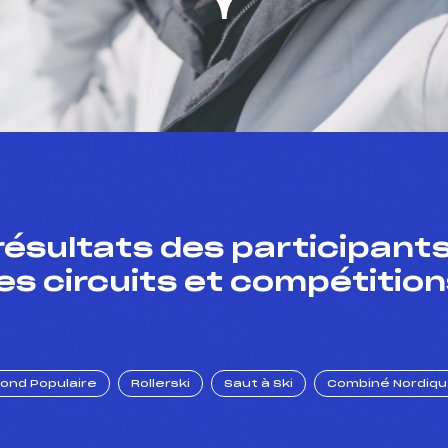
résultats des participants
es circuits et compétition
Fond Populaire
Rollerski
Saut à Ski
Combiné Nordiq