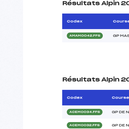
Résultats Alpin 2
Codex
Cours
GP MA
AMAM0042.FFS
Résultats Alpin 2
Codex
Cours
GP DE 
ACEM0034.FFS
GP DE 
ACEM0032.FFS