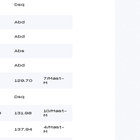
Dsq
Abd
Abd
Abs
Abd
7/Mast-
129.70
M
Dsq
10/Mast-
3
131.98
M
4/Mast-
137.94
M