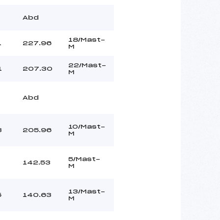
Abd
18/Mast-
1
227.96
M
22/Mast-
1
207.30
M
Abd
10/Mast-
3
205.96
M
5/Mast-
142.53
M
13/Mast-
5
140.63
M