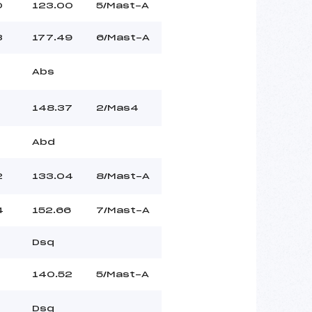
0
123.00
5/Mast-A
3
177.49
6/Mast-A
Abs
148.37
2/Mas4
Abd
2
133.04
8/Mast-A
4
152.66
7/Mast-A
Dsq
140.52
5/Mast-A
Dsq