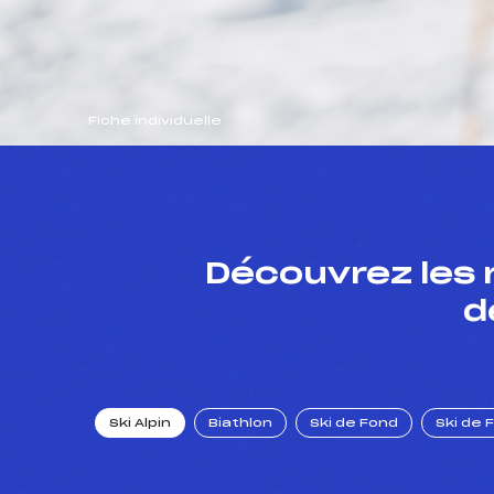
Fiche individuelle
Découvrez les 
d
Ski Alpin
Biathlon
Ski de Fond
Ski de 