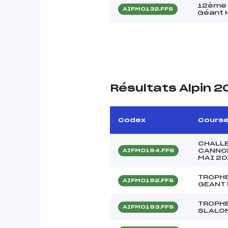
12ème 
AIFM0132.FFS
Géant
Résultats Alpin 2
Codex
Cours
CHALLE
CANNO
AIFM0194.FFS
MAI 20
TROPHE
AIFM0192.FFS
GEANT 
TROPHE
AIFM0193.FFS
SLALOM