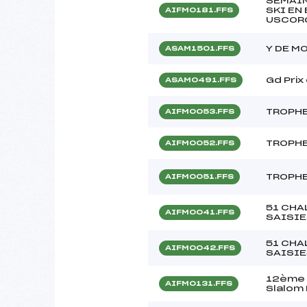
SEMAIN
SKI EN
AIFM0181.FFS
USCOR
Y DE M
ASAM1501.FFS
Gd Prix
ASAM0491.FFS
TROPHE
AIFM0053.FFS
TROPHE
AIFM0052.FFS
TROPHE
AIFM0051.FFS
51 CHA
AIFM0041.FFS
SAISIE
51 CHA
AIFM0042.FFS
SAISIE
12ème 
AIFM0131.FFS
Slalo