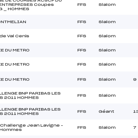
E DE COURSES ACSCF DU
 ENTREPRISES Coupes
FFS
Slalom
G _ HOMMES
ONTMELIAN
FFS
Slalom
 de Val Cenis
FFS
Slalom
E DU METRO
FFS
Slalom
E DU METRO
FFS
Slalom
E DU METRO
FFS
Slalom
9
LLENGE BNP PARIBAS LES
FFS
Slalom
S 2011 HOMMES
LLENGE BNP PARIBAS LES
FFS
Géant
1
S 2011 HOMMES
Challenge Jean Lavigne –
FFS
Slalom
7
m Hommes