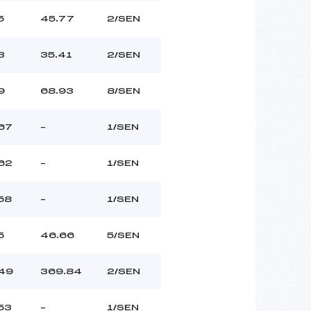
5
45.77
2/SEN
3
35.41
2/SEN
9
68.93
8/SEN
67
–
1/SEN
62
–
1/SEN
58
–
1/SEN
5
46.66
5/SEN
49
369.84
2/SEN
53
–
1/SEN