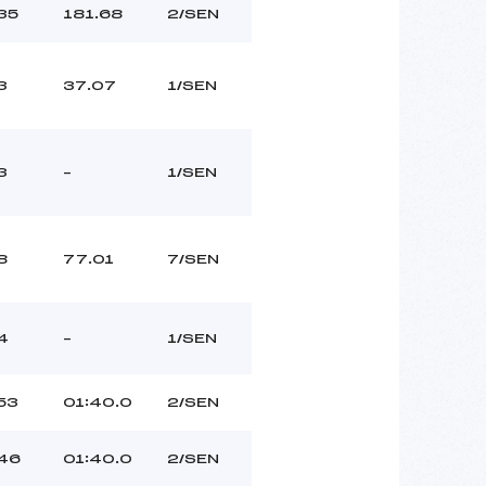
35
181.68
2/SEN
3
37.07
1/SEN
3
–
1/SEN
8
77.01
7/SEN
4
–
1/SEN
53
01:40.0
2/SEN
46
01:40.0
2/SEN