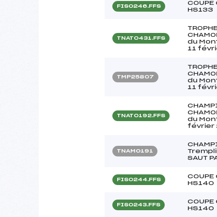
COUPE 
FIS0246.FFS
HS133
TROPHE
CHAMON
TNAT0431.FFS
du Mon
11 févr
TROPHE
CHAMON
TMP25807
du Mon
11 févr
CHAMPI
CHAMON
TNAT0192.FFS
du Mon
févrie
CHAMPI
Trempli
TNAM0191
SAUT P
COUPE 
FIS0244.FFS
HS140
COUPE 
FIS0243.FFS
HS140