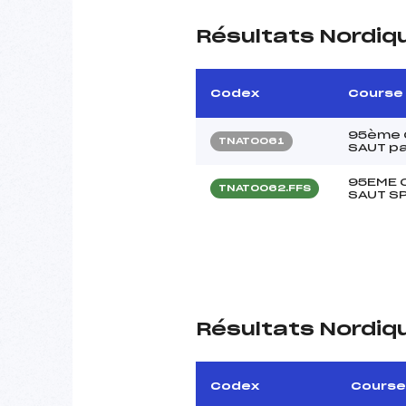
Résultats Nordiq
Codex
Course
95ème 
TNAT0061
SAUT pa
95EME 
TNAT0062.FFS
SAUT S
Résultats Nordiq
Codex
Course