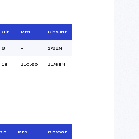
Clt.
Pts
Clt/Cat
8
–
1/SEN
18
110.69
11/SEN
Clt.
Pts
Clt/Cat