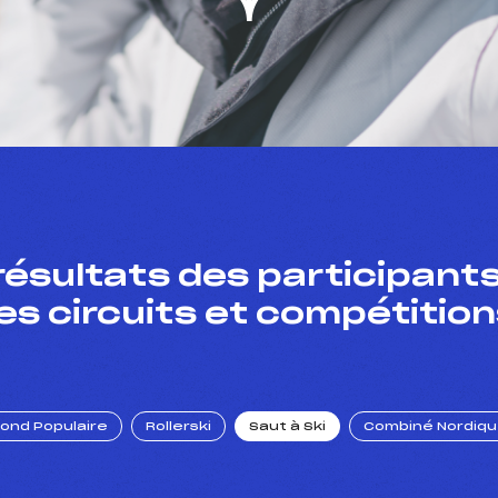
résultats des participants
es circuits et compétition
Fond Populaire
Rollerski
Saut à Ski
Combiné Nordiq