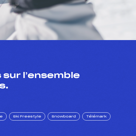
 sur l’ensemble
s.
ue
Ski Freestyle
Snowboard
Télémark