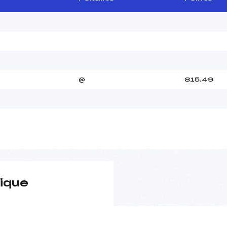
@
815.49
ique