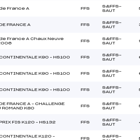
S&FFS-
de France A
FFS
SAUT
S&FFS-
DE FRANCE A
FFS
SAUT
de France A Chaux Neuve
S&FFS-
FFS
2006
SAUT
S&FFS-
CONTINENTALE K90 – HS100
FFS
SAUT
S&FFS-
CONTINENTALE K90 – HS100
FFS
SAUT
S&FFS-
CONTINENTALE K90 – HS100
FFS
SAUT
DE FRANCE A – CHALLENGE
S&FFS-
FFS
 ROMAND K80
SAUT
S&FFS-
PRIX FIS K120 – HS132
FFS
SAUT
CONTINENTALE K120 –
S&FFS-
FFS