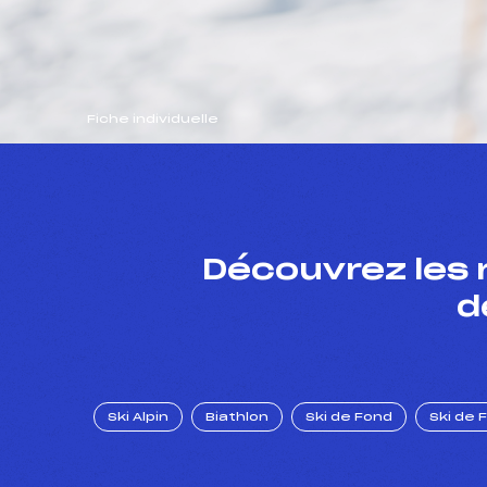
Fiche individuelle
Découvrez les 
d
Ski Alpin
Biathlon
Ski de Fond
Ski de 