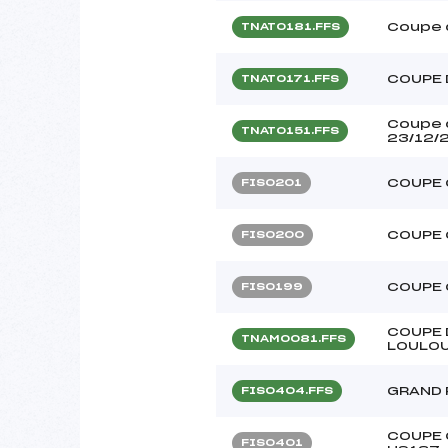
Coupe 
TNAT0181.FFS
COUPE 
TNAT0171.FFS
Coupe 
TNAT0151.FFS
23/12/
COUPE 
FIS0201
COUPE 
FIS0200
COUPE 
FIS0199
COUPE 
TNAM0081.FFS
LOULOU
GRAND 
FIS0404.FFS
COUPE 
FIS0401